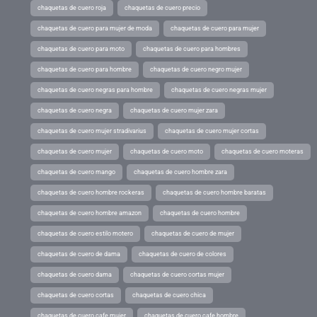
chaquetas de cuero roja
chaquetas de cuero precio
chaquetas de cuero para mujer de moda
chaquetas de cuero para mujer
chaquetas de cuero para moto
chaquetas de cuero para hombres
chaquetas de cuero para hombre
chaquetas de cuero negro mujer
chaquetas de cuero negras para hombre
chaquetas de cuero negras mujer
chaquetas de cuero negra
chaquetas de cuero mujer zara
chaquetas de cuero mujer stradivarius
chaquetas de cuero mujer cortas
chaquetas de cuero mujer
chaquetas de cuero moto
chaquetas de cuero moteras
chaquetas de cuero mango
chaquetas de cuero hombre zara
chaquetas de cuero hombre rockeras
chaquetas de cuero hombre baratas
chaquetas de cuero hombre amazon
chaquetas de cuero hombre
chaquetas de cuero estilo motero
chaquetas de cuero de mujer
chaquetas de cuero de dama
chaquetas de cuero de colores
chaquetas de cuero dama
chaquetas de cuero cortas mujer
chaquetas de cuero cortas
chaquetas de cuero chica
chaquetas de cuero cafe mujer
chaquetas de cuero cafe hombre