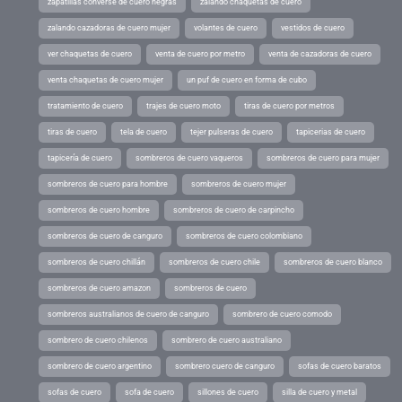
zapatillas converse de cuero negras
zalando chaquetas de cuero
zalando cazadoras de cuero mujer
volantes de cuero
vestidos de cuero
ver chaquetas de cuero
venta de cuero por metro
venta de cazadoras de cuero
venta chaquetas de cuero mujer
un puf de cuero en forma de cubo
tratamiento de cuero
trajes de cuero moto
tiras de cuero por metros
tiras de cuero
tela de cuero
tejer pulseras de cuero
tapicerias de cuero
tapicería de cuero
sombreros de cuero vaqueros
sombreros de cuero para mujer
sombreros de cuero para hombre
sombreros de cuero mujer
sombreros de cuero hombre
sombreros de cuero de carpincho
sombreros de cuero de canguro
sombreros de cuero colombiano
sombreros de cuero chillán
sombreros de cuero chile
sombreros de cuero blanco
sombreros de cuero amazon
sombreros de cuero
sombreros australianos de cuero de canguro
sombrero de cuero comodo
sombrero de cuero chilenos
sombrero de cuero australiano
sombrero de cuero argentino
sombrero cuero de canguro
sofas de cuero baratos
sofas de cuero
sofa de cuero
sillones de cuero
silla de cuero y metal