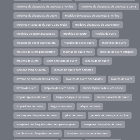
modelos de chaquetas de cuero para hombre
modelos de chaquetas de cuero para dama
modelos de chaquetas de cuero
modelos de casacas de cuero para hombre
modelos chaquetas de cuero para mujer
modelos chaquetas de cuero mujer
mochilas de cuero artesanales
mochilas de cuero
mochila de cuero
maquina de coser cuero barata
maquina de coser cuero
maletines de cuero
maletas de cuero para hombre
maletas de cuero moto
maletas de cuero antiguas
maletas de cuero
looks con falda de cuero
look falda de cuero
look con falda de cuero
llaveros de cuero para hombres
llaveros de cuero hechos a mano
llaveros de cuero artesanales
llaveros de cuero
llavero de cuero
limpieza de cuero coche
limpiar tapiceria de cuero coche
limpiar tapiceria de cuero
limpiar chaqueta de cuero
limpiar cazadora de cuero
limpiadores de cuero
leggins de cuero
latigos de cuero
las mejores chaquetas de cuero
jaket de cuero
jackets de cuero para hombre
imagenes de chaquetas de cuero para mujeres
imagenes chaquetas de cuero
hombres con chaquetas de cuero
hombres con chaqueta de cuero