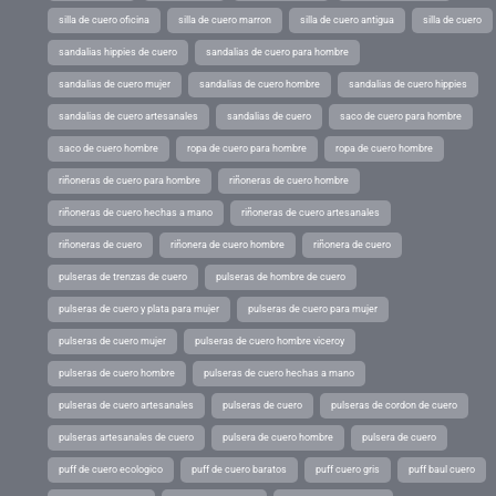
silla de cuero oficina
silla de cuero marron
silla de cuero antigua
silla de cuero
sandalias hippies de cuero
sandalias de cuero para hombre
sandalias de cuero mujer
sandalias de cuero hombre
sandalias de cuero hippies
sandalias de cuero artesanales
sandalias de cuero
saco de cuero para hombre
saco de cuero hombre
ropa de cuero para hombre
ropa de cuero hombre
riñoneras de cuero para hombre
riñoneras de cuero hombre
riñoneras de cuero hechas a mano
riñoneras de cuero artesanales
riñoneras de cuero
riñonera de cuero hombre
riñonera de cuero
pulseras de trenzas de cuero
pulseras de hombre de cuero
pulseras de cuero y plata para mujer
pulseras de cuero para mujer
pulseras de cuero mujer
pulseras de cuero hombre viceroy
pulseras de cuero hombre
pulseras de cuero hechas a mano
pulseras de cuero artesanales
pulseras de cuero
pulseras de cordon de cuero
pulseras artesanales de cuero
pulsera de cuero hombre
pulsera de cuero
puff de cuero ecologico
puff de cuero baratos
puff cuero gris
puff baul cuero