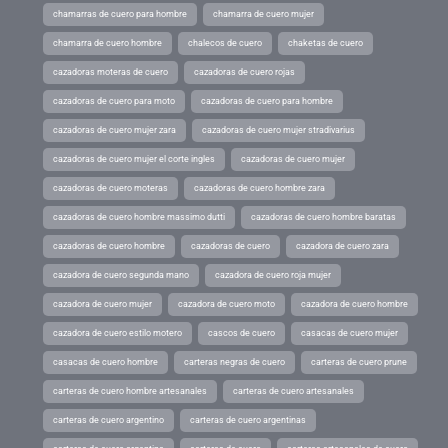
chamarras de cuero para hombre
chamarra de cuero mujer
chamarra de cuero hombre
chalecos de cuero
chaketas de cuero
cazadoras moteras de cuero
cazadoras de cuero rojas
cazadoras de cuero para moto
cazadoras de cuero para hombre
cazadoras de cuero mujer zara
cazadoras de cuero mujer stradivarius
cazadoras de cuero mujer el corte ingles
cazadoras de cuero mujer
cazadoras de cuero moteras
cazadoras de cuero hombre zara
cazadoras de cuero hombre massimo dutti
cazadoras de cuero hombre baratas
cazadoras de cuero hombre
cazadoras de cuero
cazadora de cuero zara
cazadora de cuero segunda mano
cazadora de cuero roja mujer
cazadora de cuero mujer
cazadora de cuero moto
cazadora de cuero hombre
cazadora de cuero estilo motero
cascos de cuero
casacas de cuero mujer
casacas de cuero hombre
carteras negras de cuero
carteras de cuero prune
carteras de cuero hombre artesanales
carteras de cuero artesanales
carteras de cuero argentino
carteras de cuero argentinas