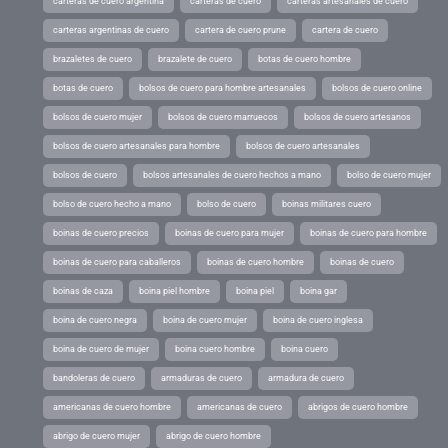
carteras de cuero argentina
carteras de cuero
carteras artesanales de cuero
carteras argentinas de cuero
cartera de cuero prune
cartera de cuero
brazaletes de cuero
brazalete de cuero
botas de cuero hombre
botas de cuero
bolsos de cuero para hombre artesanales
bolsos de cuero online
bolsos de cuero mujer
bolsos de cuero marruecos
bolsos de cuero artesanos
bolsos de cuero artesanales para hombre
bolsos de cuero artesanales
bolsos de cuero
bolsos artesanales de cuero hechos a mano
bolso de cuero mujer
bolso de cuero hecho a mano
bolso de cuero
boinas militares cuero
boinas de cuero precios
boinas de cuero para mujer
boinas de cuero para hombre
boinas de cuero para caballeros
boinas de cuero hombre
boinas de cuero
boinas de caza
boina piel hombre
boina piel
boina gar
boina de cuero negra
boina de cuero mujer
boina de cuero inglesa
boina de cuero de mujer
boina cuero hombre
boina cuero
bandoleras de cuero
armaduras de cuero
armadura de cuero
americanas de cuero hombre
americanas de cuero
abrigos de cuero hombre
abrigo de cuero mujer
abrigo de cuero hombre