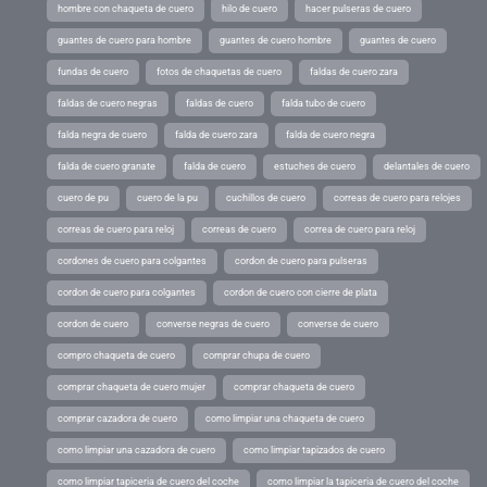
hombre con chaqueta de cuero
hilo de cuero
hacer pulseras de cuero
guantes de cuero para hombre
guantes de cuero hombre
guantes de cuero
fundas de cuero
fotos de chaquetas de cuero
faldas de cuero zara
faldas de cuero negras
faldas de cuero
falda tubo de cuero
falda negra de cuero
falda de cuero zara
falda de cuero negra
falda de cuero granate
falda de cuero
estuches de cuero
delantales de cuero
cuero de pu
cuero de la pu
cuchillos de cuero
correas de cuero para relojes
correas de cuero para reloj
correas de cuero
correa de cuero para reloj
cordones de cuero para colgantes
cordon de cuero para pulseras
cordon de cuero para colgantes
cordon de cuero con cierre de plata
cordon de cuero
converse negras de cuero
converse de cuero
compro chaqueta de cuero
comprar chupa de cuero
comprar chaqueta de cuero mujer
comprar chaqueta de cuero
comprar cazadora de cuero
como limpiar una chaqueta de cuero
como limpiar una cazadora de cuero
como limpiar tapizados de cuero
como limpiar tapiceria de cuero del coche
como limpiar la tapiceria de cuero del coche