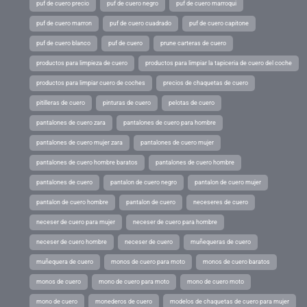
puf de cuero precio
puf de cuero negro
puf de cuero marroqui
puf de cuero marron
puf de cuero cuadrado
puf de cuero capitone
puf de cuero blanco
puf de cuero
prune carteras de cuero
productos para limpieza de cuero
productos para limpiar la tapiceria de cuero del coche
productos para limpiar cuero de coches
precios de chaquetas de cuero
pitilleras de cuero
pinturas de cuero
pelotas de cuero
pantalones de cuero zara
pantalones de cuero para hombre
pantalones de cuero mujer zara
pantalones de cuero mujer
pantalones de cuero hombre baratos
pantalones de cuero hombre
pantalones de cuero
pantalon de cuero negro
pantalon de cuero mujer
pantalon de cuero hombre
pantalon de cuero
neceseres de cuero
neceser de cuero para mujer
neceser de cuero para hombre
neceser de cuero hombre
neceser de cuero
muñequeras de cuero
muñequera de cuero
monos de cuero para moto
monos de cuero baratos
monos de cuero
mono de cuero para moto
mono de cuero moto
mono de cuero
monederos de cuero
modelos de chaquetas de cuero para mujer