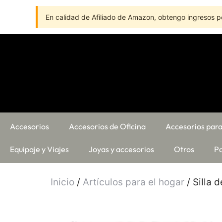
En calidad de Afiliado de Amazon, obtengo ingresos po
Accesorios
Accesorios de Oficina
Accesorios para
Equipaje y Viajes
Joyas y accesorios
Otros
Pa
Inicio
/
Artículos para el hogar
/ Silla 