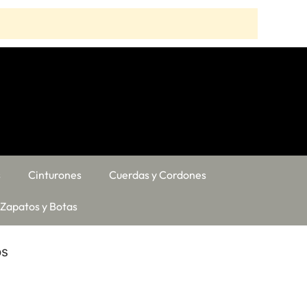
s
Cinturones
Cuerdas y Cordones
Zapatos y Botas
os