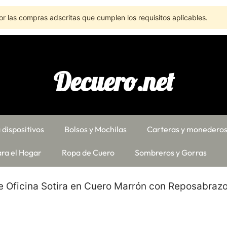
r las compras adscritas que cumplen los requisitos aplicables.
Decuero.net
 dispositivos
Bolsos y Mochilas
Carteras y monedero
ra el Hogar
Ropa de Cuero
Sombreros y Gorras
de Oficina Sotira en Cuero Marrón con Reposabraz