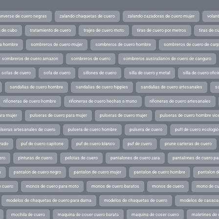
converse de cuero negras
zalando chaquetas de cuero
zalando cazadoras de cuero mujer
volan
a de cubo
tratamiento de cuero
trajes de cuero moto
tiras de cuero por metros
tiras de c
ra hombre
sombreros de cuero mujer
sombreros de cuero hombre
sombreros de cuero de car
sombreros de cuero amazon
sombreros de cuero
sombreros australianos de cuero de canguro
sofas de cuero
sofa de cuero
sillones de cuero
silla de cuero y metal
silla de cuero ofic
sandalias de cuero hombre
sandalias de cuero hippies
sandalias de cuero artesanales
s
riñoneras de cuero hombre
riñoneras de cuero hechas a mano
riñoneras de cuero artesanales
ara mujer
pulseras de cuero para mujer
pulseras de cuero mujer
pulseras de cuero hombre vic
lseras artesanales de cuero
pulsera de cuero hombre
pulsera de cuero
puff de cuero ecologic
rado
puf de cuero capitone
puf de cuero blanco
puf de cuero
prune carteras de cuero
ero
pinturas de cuero
pelotas de cuero
pantalones de cuero zara
pantalones de cuero p
o
pantalon de cuero negro
pantalon de cuero mujer
pantalon de cuero hombre
pantalon d
 cuero
monos de cuero para moto
monos de cuero baratos
monos de cuero
mono de cu
modelos de chaquetas de cuero para dama
modelos de chaquetas de cuero
modelos de casaca
mochila de cuero
maquina de coser cuero barata
maquina de coser cuero
maletines de 