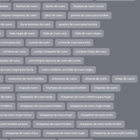
sanales
llaveros de cuero
llavero de cuero
limpieza de cuero coche
s mejores chaquetas de cuero
jaket de cuero
jackets de cuero para hombre
o de cuero
hacer pulseras de cuero
guantes de cuero para hombre
o
falda negra de cuero
falda de cuero zara
falda de cuero negra
 cuero para reloj
correas de cuero
correa de cuero para reloj
converse de cuero
compro chaqueta de cuero
comprar chupa de cuero
pizados de cuero
como limpiar tapiceria de cuero del coche
de cuero negra para fiesta
como combinar una falda de cuero negra
o
cinturones de cuero hombre
cinturones de cuero
cinturon de cuero
cintas de cuero
o marron
chupa de cuero
chumpas de cuero para hombre
chquetas de cuero
 de cuero
chaquetas de cuero verde
chaquetas de cuero sintetico para mujer
a hombres
chaquetas de cuero para hombre
chaquetas de cuero negro mujer
as de cuero mujer cortas
chaquetas de cuero mujer
chaquetas de cuero moto
 cuero hombre amazon
chaquetas de cuero hombre
chaquetas de cuero estilo motero
chaquetas de cuero chica
chaquetas de cuero cafe mujer
chaquetas de cuero cafe hombre