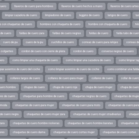
cuero
llaveros de cuero para hombres
llaveros de cuero hechos a mano
llaveros de cuero arte
limpiar cazadora de cuero
limpiadores de cuero
leggins de cuero
latigos de cuero
la
 con chaquetas de cuero
hombres con chaqueta de cuero
hombre con chaqueta de cuero
hil
 de cuero
faldas de cuero zara
faldas de cuero negras
faldas de cuero
falda tubo de cuer
cuero de pu
cuero de la pu
cuchillos de cuero
correas de cuero para relojes
correas de
a colgantes
cordon de cuero con cierre de plata
cordon de cuero
converse negras de cuero
uero
como limpiar una chaqueta de cuero
como limpiar una cazadora de cuero
como limpiar ta
iar asientos de cuero del coche
como limpiar asientos de cuero de coche
como combinar una falda 
ro
collares largos de cuero
collares de cuero para mujer
collares de cuero
collar de cuer
cuero hombre
chupas de cuero
chupa de cuero roja
chupa de cuero mujer
chupa de cuer
es de cuero
chaquetas para hombre de cuero
chaquetas negras de cuero
chaquetas de mujer
e moda
chaquetas de cuero para mujer
chaquetas de cuero para moto
chaquetas de cuero par
de cuero negra
chaquetas de cuero mujer zara
chaquetas de cuero mujer stradivarius
chaquet
zara
chaquetas de cuero hombre rockeras
chaquetas de cuero hombre baratas
chaquetas de
ores
chaquetas de cuero dama
chaquetas de cuero cortas mujer
chaquetas de cuero cortas