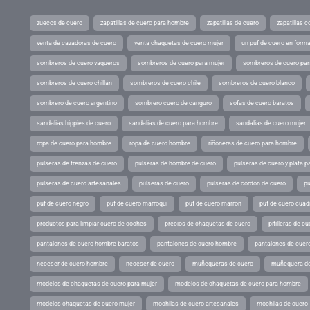
zuecos de cuero
zapatillas de cuero para hombre
zapatillas de cuero
zapatillas 
venta de cazadoras de cuero
venta chaquetas de cuero mujer
un puf de cuero en form
sombreros de cuero vaqueros
sombreros de cuero para mujer
sombreros de cuero pa
sombreros de cuero chillán
sombreros de cuero chile
sombreros de cuero blanco
sombrero de cuero argentino
sombrero cuero de canguro
sofas de cuero baratos
sandalias hippies de cuero
sandalias de cuero para hombre
sandalias de cuero mujer
ropa de cuero para hombre
ropa de cuero hombre
riñoneras de cuero para hombre
pulseras de trenzas de cuero
pulseras de hombre de cuero
pulseras de cuero y plata p
pulseras de cuero artesanales
pulseras de cuero
pulseras de cordon de cuero
pu
puf de cuero negro
puf de cuero marroqui
puf de cuero marron
puf de cuero cuad
productos para limpiar cuero de coches
precios de chaquetas de cuero
pitilleras de cu
pantalones de cuero hombre baratos
pantalones de cuero hombre
pantalones de cuer
neceser de cuero hombre
neceser de cuero
muñequeras de cuero
muñequera de
modelos de chaquetas de cuero para mujer
modelos de chaquetas de cuero para hombre
modelos chaquetas de cuero mujer
mochilas de cuero artesanales
mochilas de cuero