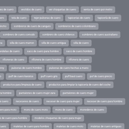
tes de cuero
vestidos de cuero
ver chaquetas de cuero
venta de cuero por metro
uero
tela de cuero
tejer pulseras de cuero
tapicerias de cuero
tapicería de cuero
pincho
sombreros de cuero de canguro
sombreros de cuero colombiano
sombrero de cuero comodo
sombrero de cuero chilenos
sombrero de cuero australiano
ina
silla de cuero marron
silla de cuero antigua
silla de cuero
andalias de cuero
saco de cuero para hombre
saco de cuero hombre
riñoneras de cuero
riñonera de cuero hombre
riñonera de cuero
eroy
pulseras de cuero hombre
pulseras de cuero hechas a mano
o
puff de cuero baratos
puff cuero gris
puff baul cuero
puf de cuero precio
productos para limpieza de cuero
productos para limpiar la tapiceria de cuero del coche
ara hombre
pantalones de cuero mujer zara
pantalones de cuero mujer
e cuero
neceseres de cuero
neceser de cuero para mujer
neceser de cuero para hombre
ero para moto
mono de cuero moto
mono de cuero
monederos de cuero
s de cuero para hombre
modelos chaquetas de cuero para mujer
cuero
maletas de cuero para hombre
maletas de cuero moto
maletas de cuero antiguas