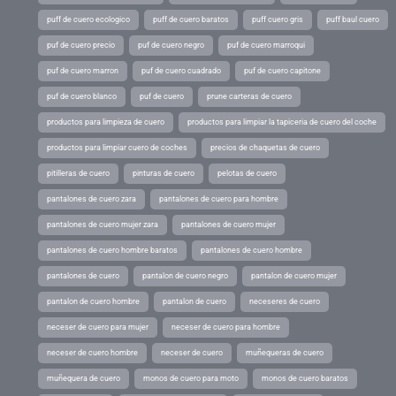
puff de cuero ecologico
puff de cuero baratos
puff cuero gris
puff baul cuero
puf de cuero precio
puf de cuero negro
puf de cuero marroqui
puf de cuero marron
puf de cuero cuadrado
puf de cuero capitone
puf de cuero blanco
puf de cuero
prune carteras de cuero
productos para limpieza de cuero
productos para limpiar la tapiceria de cuero del coche
productos para limpiar cuero de coches
precios de chaquetas de cuero
pitilleras de cuero
pinturas de cuero
pelotas de cuero
pantalones de cuero zara
pantalones de cuero para hombre
pantalones de cuero mujer zara
pantalones de cuero mujer
pantalones de cuero hombre baratos
pantalones de cuero hombre
pantalones de cuero
pantalon de cuero negro
pantalon de cuero mujer
pantalon de cuero hombre
pantalon de cuero
neceseres de cuero
neceser de cuero para mujer
neceser de cuero para hombre
neceser de cuero hombre
neceser de cuero
muñequeras de cuero
muñequera de cuero
monos de cuero para moto
monos de cuero baratos