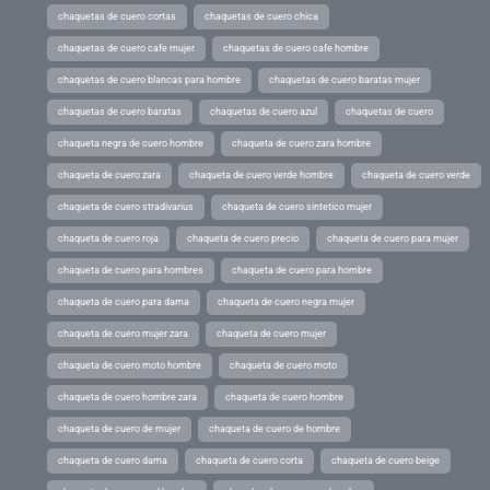
chaquetas de cuero cortas
chaquetas de cuero chica
chaquetas de cuero cafe mujer
chaquetas de cuero cafe hombre
chaquetas de cuero blancas para hombre
chaquetas de cuero baratas mujer
chaquetas de cuero baratas
chaquetas de cuero azul
chaquetas de cuero
chaqueta negra de cuero hombre
chaqueta de cuero zara hombre
chaqueta de cuero zara
chaqueta de cuero verde hombre
chaqueta de cuero verde
chaqueta de cuero stradivarius
chaqueta de cuero sintetico mujer
chaqueta de cuero roja
chaqueta de cuero precio
chaqueta de cuero para mujer
chaqueta de cuero para hombres
chaqueta de cuero para hombre
chaqueta de cuero para dama
chaqueta de cuero negra mujer
chaqueta de cuero mujer zara
chaqueta de cuero mujer
chaqueta de cuero moto hombre
chaqueta de cuero moto
chaqueta de cuero hombre zara
chaqueta de cuero hombre
chaqueta de cuero de mujer
chaqueta de cuero de hombre
chaqueta de cuero dama
chaqueta de cuero corta
chaqueta de cuero beige