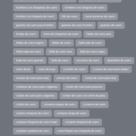
hombres con chaquetas de cuero
hombres con chaqueta de cuero
hombre con chaqueta de cuero
hilo de cuero
hacer pulseras de cuero
guantes de cuero para hombre
guantes de cuero hombre
guantes de cuero
fundas de cuero
fotos de chaquetas de cuero
faldas de cuero zara
faldas de cuero negras
faldas de cuero
falda tubo de cuero
falda negra de cuero
falda de cuero zara
falda de cuero negra
falda de cuero granate
falda de cuero
estuches de cuero
delantales de cuero
cuero de pu
cuero de la pu
cuchillos de cuero
correas de cuero para relojes
correas de cuero para reloj
correas de cuero
correa de cuero para reloj
cordones de cuero para colgantes
cordon de cuero para pulseras
cordon de cuero para colgantes
cordon de cuero con cierre de plata
cordon de cuero
converse negras de cuero
converse de cuero
compro chaqueta de cuero
comprar chupa de cuero
comprar chaqueta de cuero mujer
comprar chaqueta de cuero
comprar cazadora de cuero
como limpiar una chaqueta de cuero