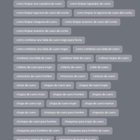
como limpiar una cazadora de cuero
como limpiar tapizados de cuero
como limpiar tapiceria de cuero del coche
como limpiar la tapiceria de cuero del coche
como limpiar chaqueta de cuero
como limpiar asientos de cuero del coche
como limpiar asientos de cuero de coche
como combinar una falda de cuero negra para fiesta
como combinar una falda de cuero negra
como combinar una falda de cuero
combinar una falda de cuero
combinar falda de cuero
collares largos de cuero
collares de cuero para mujer
collares de cuero
collar de cuero
cinturones de cuero hombre
cinturones de cuero
cinturon de cuero
cintas de cuero
chupas de cuero zara
chupas de cuero mujer
chupas de cuero moto
chupas de cuero hombre
chupas de cuero
chupa de cuero roja
chupa de cuero mujer
chupa de cuero marron
chupa de cuero
chumpas de cuero para hombre
chquetas de cuero
chompas de cuero para hombre
chaquetas para mujer de cuero
chaquetas para hombres de cuero
chaquetas para hombre de cuero
chaquetas negras de cuero
chaquetas de mujer de cuero