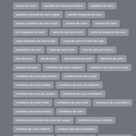
zuecos de cuero
zapatillas de cuero para hombre
zapatillas de cuero
zapatillas converse de cuero negras
zalando chaquetas de cuero
zalando cazadoras de cuero mujer
volantes de cuero
vestidos de cuero
ver chaquetas de cuero
venta de cuero por metro
venta de cazadoras de cuero
venta chaquetas de cuero mujer
un puf de cuero en forma de cubo
tratamiento de cuero
trajes de cuero moto
tiras de cuero por metros
tiras de cuero
tela de cuero
tejer pulseras de cuero
tapicerias de cuero
tapicería de cuero
sombreros de cuero vaqueros
sombreros de cuero para mujer
sombreros de cuero para hombre
sombreros de cuero mujer
sombreros de cuero hombre
sombreros de cuero de carpincho
sombreros de cuero de canguro
sombreros de cuero colombiano
sombreros de cuero chillán
sombreros de cuero chile
sombreros de cuero blanco
sombreros de cuero amazon
sombreros de cuero
sombreros australianos de cuero de canguro
sombrero de cuero comodo
sombrero de cuero chilenos
sombrero de cuero australiano