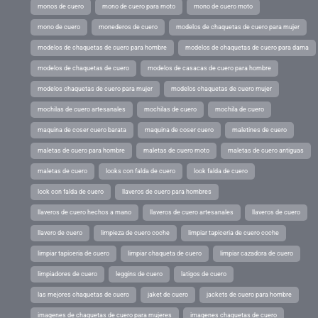
monos de cuero
mono de cuero para moto
mono de cuero moto
mono de cuero
monederos de cuero
modelos de chaquetas de cuero para mujer
modelos de chaquetas de cuero para hombre
modelos de chaquetas de cuero para dama
modelos de chaquetas de cuero
modelos de casacas de cuero para hombre
modelos chaquetas de cuero para mujer
modelos chaquetas de cuero mujer
mochilas de cuero artesanales
mochilas de cuero
mochila de cuero
maquina de coser cuero barata
maquina de coser cuero
maletines de cuero
maletas de cuero para hombre
maletas de cuero moto
maletas de cuero antiguas
maletas de cuero
looks con falda de cuero
look falda de cuero
look con falda de cuero
llaveros de cuero para hombres
llaveros de cuero hechos a mano
llaveros de cuero artesanales
llaveros de cuero
llavero de cuero
limpieza de cuero coche
limpiar tapiceria de cuero coche
limpiar tapiceria de cuero
limpiar chaqueta de cuero
limpiar cazadora de cuero
limpiadores de cuero
leggins de cuero
latigos de cuero
las mejores chaquetas de cuero
jaket de cuero
jackets de cuero para hombre
imagenes de chaquetas de cuero para mujeres
imagenes chaquetas de cuero