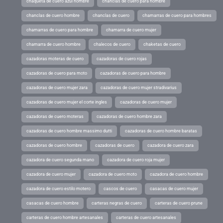
chaqueta de cuero azul hombre
chanclas de cuero para hombre
chanclas de cuero hombre
chanclas de cuero
chamarras de cuero para hombres
chamarras de cuero para hombre
chamarra de cuero mujer
chamarra de cuero hombre
chalecos de cuero
chaketas de cuero
cazadoras moteras de cuero
cazadoras de cuero rojas
cazadoras de cuero para moto
cazadoras de cuero para hombre
cazadoras de cuero mujer zara
cazadoras de cuero mujer stradivarius
cazadoras de cuero mujer el corte ingles
cazadoras de cuero mujer
cazadoras de cuero moteras
cazadoras de cuero hombre zara
cazadoras de cuero hombre massimo dutti
cazadoras de cuero hombre baratas
cazadoras de cuero hombre
cazadoras de cuero
cazadora de cuero zara
cazadora de cuero segunda mano
cazadora de cuero roja mujer
cazadora de cuero mujer
cazadora de cuero moto
cazadora de cuero hombre
cazadora de cuero estilo motero
cascos de cuero
casacas de cuero mujer
casacas de cuero hombre
carteras negras de cuero
carteras de cuero prune
carteras de cuero hombre artesanales
carteras de cuero artesanales