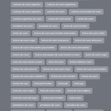
carteras de cuero argentino
carteras de cuero argentinas
carteras de cuero argentina
carteras de cuero
carteras artesanales de cuero
carteras argentinas de cuero
cartera de cuero prune
cartera de cuero
brazaletes de cuero
brazalete de cuero
botas de cuero hombre
botas de cuero
bolsos de cuero para hombre artesanales
bolsos de cuero online
bolsos de cuero mujer
bolsos de cuero marruecos
bolsos de cuero artesanos
bolsos de cuero artesanales para hombre
bolsos de cuero artesanales
bolsos de cuero
bolsos artesanales de cuero hechos a mano
bolso de cuero mujer
bolso de cuero hecho a mano
bolso de cuero
boinas militares cuero
boinas de cuero precios
boinas de cuero para mujer
boinas de cuero para hombre
boinas de cuero para caballeros
boinas de cuero hombre
boinas de cuero
boinas de caza
boina piel hombre
boina piel
boina gar
boina de cuero negra
boina de cuero mujer
boina de cuero inglesa
boina de cuero de mujer
boina cuero hombre
boina cuero
bandoleras de cuero
armaduras de cuero
armadura de cuero