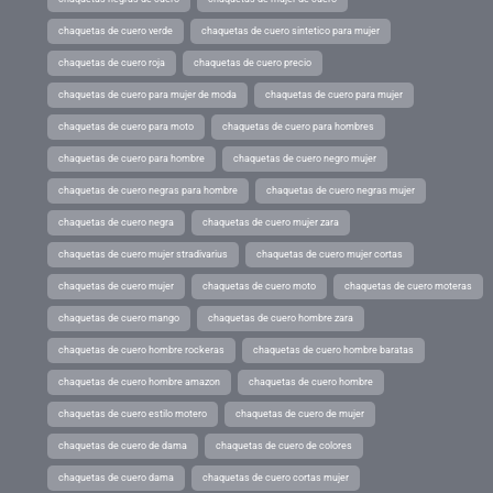
chaquetas de cuero verde
chaquetas de cuero sintetico para mujer
chaquetas de cuero roja
chaquetas de cuero precio
chaquetas de cuero para mujer de moda
chaquetas de cuero para mujer
chaquetas de cuero para moto
chaquetas de cuero para hombres
chaquetas de cuero para hombre
chaquetas de cuero negro mujer
chaquetas de cuero negras para hombre
chaquetas de cuero negras mujer
chaquetas de cuero negra
chaquetas de cuero mujer zara
chaquetas de cuero mujer stradivarius
chaquetas de cuero mujer cortas
chaquetas de cuero mujer
chaquetas de cuero moto
chaquetas de cuero moteras
chaquetas de cuero mango
chaquetas de cuero hombre zara
chaquetas de cuero hombre rockeras
chaquetas de cuero hombre baratas
chaquetas de cuero hombre amazon
chaquetas de cuero hombre
chaquetas de cuero estilo motero
chaquetas de cuero de mujer
chaquetas de cuero de dama
chaquetas de cuero de colores
chaquetas de cuero dama
chaquetas de cuero cortas mujer