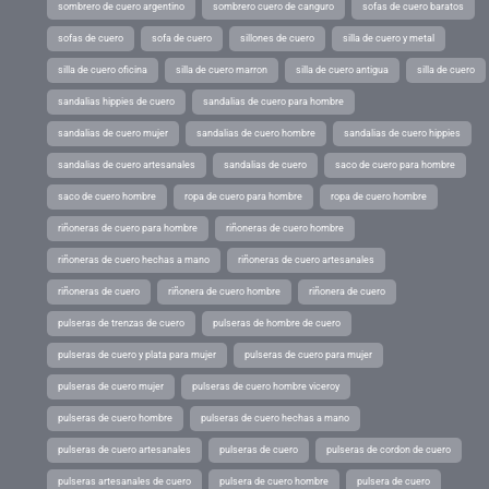
sombrero de cuero argentino
sombrero cuero de canguro
sofas de cuero baratos
sofas de cuero
sofa de cuero
sillones de cuero
silla de cuero y metal
silla de cuero oficina
silla de cuero marron
silla de cuero antigua
silla de cuero
sandalias hippies de cuero
sandalias de cuero para hombre
sandalias de cuero mujer
sandalias de cuero hombre
sandalias de cuero hippies
sandalias de cuero artesanales
sandalias de cuero
saco de cuero para hombre
saco de cuero hombre
ropa de cuero para hombre
ropa de cuero hombre
riñoneras de cuero para hombre
riñoneras de cuero hombre
riñoneras de cuero hechas a mano
riñoneras de cuero artesanales
riñoneras de cuero
riñonera de cuero hombre
riñonera de cuero
pulseras de trenzas de cuero
pulseras de hombre de cuero
pulseras de cuero y plata para mujer
pulseras de cuero para mujer
pulseras de cuero mujer
pulseras de cuero hombre viceroy
pulseras de cuero hombre
pulseras de cuero hechas a mano
pulseras de cuero artesanales
pulseras de cuero
pulseras de cordon de cuero
pulseras artesanales de cuero
pulsera de cuero hombre
pulsera de cuero