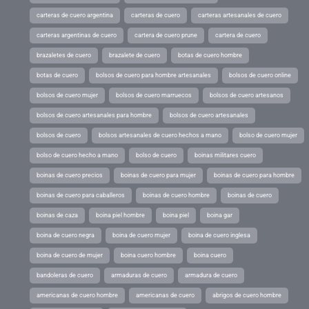
carteras de cuero argentina
carteras de cuero
carteras artesanales de cuero
carteras argentinas de cuero
cartera de cuero prune
cartera de cuero
brazaletes de cuero
brazalete de cuero
botas de cuero hombre
botas de cuero
bolsos de cuero para hombre artesanales
bolsos de cuero online
bolsos de cuero mujer
bolsos de cuero marruecos
bolsos de cuero artesanos
bolsos de cuero artesanales para hombre
bolsos de cuero artesanales
bolsos de cuero
bolsos artesanales de cuero hechos a mano
bolso de cuero mujer
bolso de cuero hecho a mano
bolso de cuero
boinas militares cuero
boinas de cuero precios
boinas de cuero para mujer
boinas de cuero para hombre
boinas de cuero para caballeros
boinas de cuero hombre
boinas de cuero
boinas de caza
boina piel hombre
boina piel
boina gar
boina de cuero negra
boina de cuero mujer
boina de cuero inglesa
boina de cuero de mujer
boina cuero hombre
boina cuero
bandoleras de cuero
armaduras de cuero
armadura de cuero
americanas de cuero hombre
americanas de cuero
abrigos de cuero hombre