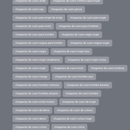
chaquetas de cuero verde
chaquetas de cuero sintetico para mujer
chaquetas de cuero roja
chaquetas de cuero precio
chaquetas de cuero para mujer de moda
chaquetas de cuero para mujer
chaquetas de cuero para moto
chaquetas de cuero para hombres
chaquetas de cuero para hombre
chaquetas de cuero negro mujer
chaquetas de cuero negras para hombre
chaquetas de cuero negras mujer
chaquetas de cuero negra
chaquetas de cuero mujer zara
chaquetas de cuero mujer stradivarius
chaquetas de cuero mujer cortas
chaquetas de cuero mujer
chaquetas de cuero moto
chaquetas de cuero moteras
chaquetas de cuero mango
chaquetas de cuero hombre zara
chaquetas de cuero hombre rockeras
chaquetas de cuero hombre baratas
chaquetas de cuero hombre amazon
chaquetas de cuero hombre
chaquetas de cuero estilo motero
chaquetas de cuero de mujer
chaquetas de cuero de dama
chaquetas de cuero de colores
chaquetas de cuero dama
chaquetas de cuero cortas mujer
chaquetas de cuero cortas
chaquetas de cuero chica