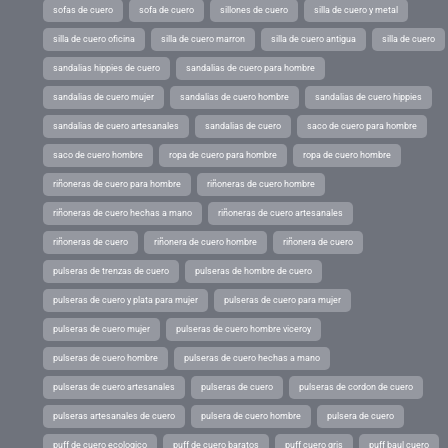
sofas de cuero
sofa de cuero
sillones de cuero
silla de cuero y metal
silla de cuero oficina
silla de cuero marron
silla de cuero antigua
silla de cuero
sandalias hippies de cuero
sandalias de cuero para hombre
sandalias de cuero mujer
sandalias de cuero hombre
sandalias de cuero hippies
sandalias de cuero artesanales
sandalias de cuero
saco de cuero para hombre
saco de cuero hombre
ropa de cuero para hombre
ropa de cuero hombre
riñoneras de cuero para hombre
riñoneras de cuero hombre
riñoneras de cuero hechas a mano
riñoneras de cuero artesanales
riñoneras de cuero
riñonera de cuero hombre
riñonera de cuero
pulseras de trenzas de cuero
pulseras de hombre de cuero
pulseras de cuero y plata para mujer
pulseras de cuero para mujer
pulseras de cuero mujer
pulseras de cuero hombre viceroy
pulseras de cuero hombre
pulseras de cuero hechas a mano
pulseras de cuero artesanales
pulseras de cuero
pulseras de cordon de cuero
pulseras artesanales de cuero
pulsera de cuero hombre
pulsera de cuero
puff de cuero ecologico
puff de cuero baratos
puff cuero gris
puff baul cuero