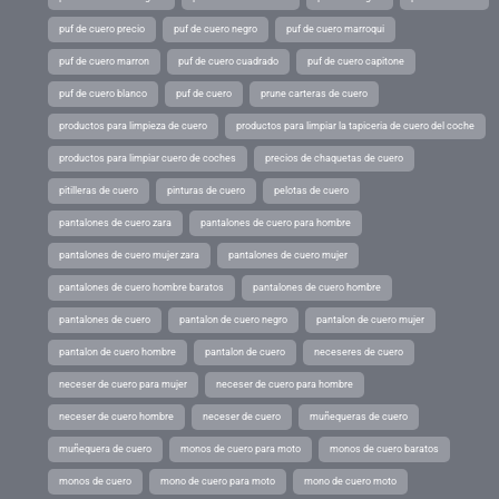
puf de cuero precio
puf de cuero negro
puf de cuero marroqui
puf de cuero marron
puf de cuero cuadrado
puf de cuero capitone
puf de cuero blanco
puf de cuero
prune carteras de cuero
productos para limpieza de cuero
productos para limpiar la tapiceria de cuero del coche
productos para limpiar cuero de coches
precios de chaquetas de cuero
pitilleras de cuero
pinturas de cuero
pelotas de cuero
pantalones de cuero zara
pantalones de cuero para hombre
pantalones de cuero mujer zara
pantalones de cuero mujer
pantalones de cuero hombre baratos
pantalones de cuero hombre
pantalones de cuero
pantalon de cuero negro
pantalon de cuero mujer
pantalon de cuero hombre
pantalon de cuero
neceseres de cuero
neceser de cuero para mujer
neceser de cuero para hombre
neceser de cuero hombre
neceser de cuero
muñequeras de cuero
muñequera de cuero
monos de cuero para moto
monos de cuero baratos
monos de cuero
mono de cuero para moto
mono de cuero moto