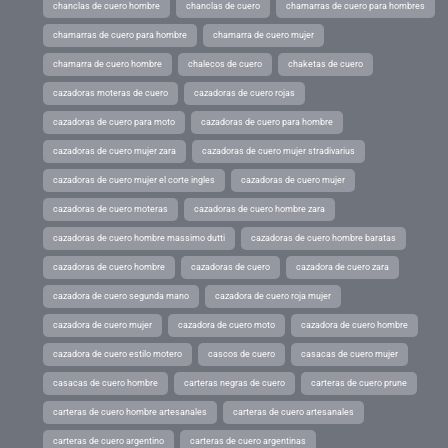
chanclas de cuero hombre
chanclas de cuero
chamarras de cuero para hombres
chamarras de cuero para hombre
chamarra de cuero mujer
chamarra de cuero hombre
chalecos de cuero
chaketas de cuero
cazadoras moteras de cuero
cazadoras de cuero rojas
cazadoras de cuero para moto
cazadoras de cuero para hombre
cazadoras de cuero mujer zara
cazadoras de cuero mujer stradivarius
cazadoras de cuero mujer el corte ingles
cazadoras de cuero mujer
cazadoras de cuero moteras
cazadoras de cuero hombre zara
cazadoras de cuero hombre massimo dutti
cazadoras de cuero hombre baratas
cazadoras de cuero hombre
cazadoras de cuero
cazadora de cuero zara
cazadora de cuero segunda mano
cazadora de cuero roja mujer
cazadora de cuero mujer
cazadora de cuero moto
cazadora de cuero hombre
cazadora de cuero estilo motero
cascos de cuero
casacas de cuero mujer
casacas de cuero hombre
carteras negras de cuero
carteras de cuero prune
carteras de cuero hombre artesanales
carteras de cuero artesanales
carteras de cuero argentino
carteras de cuero argentinas