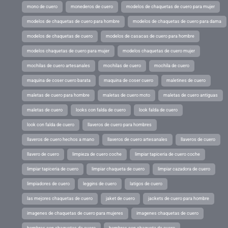
mono de cuero
monederos de cuero
modelos de chaquetas de cuero para mujer
modelos de chaquetas de cuero para hombre
modelos de chaquetas de cuero para dama
modelos de chaquetas de cuero
modelos de casacas de cuero para hombre
modelos chaquetas de cuero para mujer
modelos chaquetas de cuero mujer
mochilas de cuero artesanales
mochilas de cuero
mochila de cuero
maquina de coser cuero barata
maquina de coser cuero
maletines de cuero
maletas de cuero para hombre
maletas de cuero moto
maletas de cuero antiguas
maletas de cuero
looks con falda de cuero
look falda de cuero
look con falda de cuero
llaveros de cuero para hombres
llaveros de cuero hechos a mano
llaveros de cuero artesanales
llaveros de cuero
llavero de cuero
limpieza de cuero coche
limpiar tapiceria de cuero coche
limpiar tapiceria de cuero
limpiar chaqueta de cuero
limpiar cazadora de cuero
limpiadores de cuero
leggins de cuero
latigos de cuero
las mejores chaquetas de cuero
jaket de cuero
jackets de cuero para hombre
imagenes de chaquetas de cuero para mujeres
imagenes chaquetas de cuero
hombres con chaquetas de cuero
hombres con chaqueta de cuero