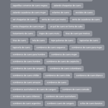
zapatillas converse de cuero negras
zalando chaquetas de cuero
zalando cazadoras de cuero mujer
volantes de cuero
vestidos de cuero
ver chaquetas de cuero
venta de cuero por metro
venta de cazadoras de cuero
venta chaquetas de cuero mujer
un puf de cuero en forma de cubo
tratamiento de cuero
trajes de cuero moto
tiras de cuero por metros
tiras de cuero
tela de cuero
tejer pulseras de cuero
tapicerias de cuero
tapicería de cuero
sombreros de cuero vaqueros
sombreros de cuero para mujer
sombreros de cuero para hombre
sombreros de cuero mujer
sombreros de cuero hombre
sombreros de cuero de carpincho
sombreros de cuero de canguro
sombreros de cuero colombiano
sombreros de cuero chillán
sombreros de cuero chile
sombreros de cuero blanco
sombreros de cuero amazon
sombreros de cuero
sombreros australianos de cuero de canguro
sombrero de cuero comodo
sombrero de cuero chilenos
sombrero de cuero australiano
sombrero de cuero argentino
sombrero cuero de canguro
sofas de cuero baratos