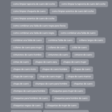
como limpiar tapiceria de cuero del coche
como limpiar la tapiceria de cuero del coche
como limpiar chaqueta de cuero
como limpiar asientos de cuero del coche
como limpiar asientos de cuero de coche
como combinar una falda de cuero negra para fiesta
como combinar una falda de cuero negra
como combinar una falda de cuero
combinar una falda de cuero
combinar falda de cuero
collares largos de cuero
collares de cuero para mujer
collares de cuero
collar de cuero
cinturones de cuero hombre
cinturones de cuero
cinturon de cuero
cintas de cuero
chupas de cuero zara
chupas de cuero mujer
chupas de cuero moto
chupas de cuero hombre
chupas de cuero
chupa de cuero roja
chupa de cuero mujer
chupa de cuero marron
chupa de cuero
chumpas de cuero para hombre
chquetas de cuero
chompas de cuero para hombre
chaquetas para mujer de cuero
chaquetas para hombres de cuero
chaquetas para hombre de cuero
chaquetas negras de cuero
chaquetas de mujer de cuero