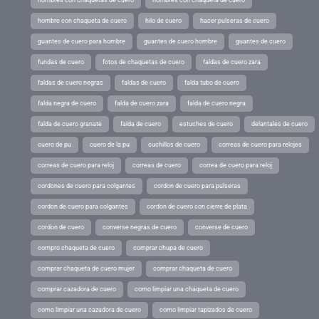
hombre con chaqueta de cuero
hilo de cuero
hacer pulseras de cuero
guantes de cuero para hombre
guantes de cuero hombre
guantes de cuero
fundas de cuero
fotos de chaquetas de cuero
faldas de cuero zara
faldas de cuero negras
faldas de cuero
falda tubo de cuero
falda negra de cuero
falda de cuero zara
falda de cuero negra
falda de cuero granate
falda de cuero
estuches de cuero
delantales de cuero
cuero de pu
cuero de la pu
cuchillos de cuero
correas de cuero para relojes
correas de cuero para reloj
correas de cuero
correa de cuero para reloj
cordones de cuero para colgantes
cordon de cuero para pulseras
cordon de cuero para colgantes
cordon de cuero con cierre de plata
cordon de cuero
converse negras de cuero
converse de cuero
compro chaqueta de cuero
comprar chupa de cuero
comprar chaqueta de cuero mujer
comprar chaqueta de cuero
comprar cazadora de cuero
como limpiar una chaqueta de cuero
como limpiar una cazadora de cuero
como limpiar tapizados de cuero