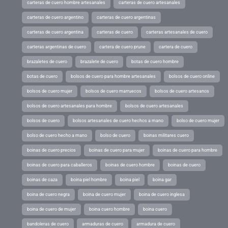
carteras de cuero hombre artesanales
carteras de cuero artesanales
carteras de cuero argentino
carteras de cuero argentinas
carteras de cuero argentina
carteras de cuero
carteras artesanales de cuero
carteras argentinas de cuero
cartera de cuero prune
cartera de cuero
brazaletes de cuero
brazalete de cuero
botas de cuero hombre
botas de cuero
bolsos de cuero para hombre artesanales
bolsos de cuero online
bolsos de cuero mujer
bolsos de cuero marruecos
bolsos de cuero artesanos
bolsos de cuero artesanales para hombre
bolsos de cuero artesanales
bolsos de cuero
bolsos artesanales de cuero hechos a mano
bolso de cuero mujer
bolso de cuero hecho a mano
bolso de cuero
boinas militares cuero
boinas de cuero precios
boinas de cuero para mujer
boinas de cuero para hombre
boinas de cuero para caballeros
boinas de cuero hombre
boinas de cuero
boinas de caza
boina piel hombre
boina piel
boina gar
boina de cuero negra
boina de cuero mujer
boina de cuero inglesa
boina de cuero de mujer
boina cuero hombre
boina cuero
bandoleras de cuero
armaduras de cuero
armadura de cuero