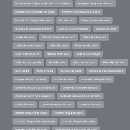
imagenes de chaquetas de cuero para mujeres
imagenes chaquetas de cuero
hombres con chaquetas de cuero
hombres con chaqueta de cuero
hombre con chaqueta de cuero
hilo de cuero
hacer pulseras de cuero
guantes de cuero para hombre
guantes de cuero hombre
guantes de cuero
fundas de cuero
fotos de chaquetas de cuero
faldas de cuero zara
faldas de cuero negras
faldas de cuero
falda tubo de cuero
falda negra de cuero
falda de cuero zara
falda de cuero negra
falda de cuero granate
falda de cuero
estuches de cuero
delantales de cuero
cuero de pu
cuero de la pu
cuchillos de cuero
correas de cuero para relojes
correas de cuero para reloj
correas de cuero
correa de cuero para reloj
cordones de cuero para colgantes
cordon de cuero para pulseras
cordon de cuero para colgantes
cordon de cuero con cierre de plata
cordon de cuero
converse negras de cuero
converse de cuero
compro chaqueta de cuero
comprar chupa de cuero
comprar chaqueta de cuero mujer
comprar chaqueta de cuero
comprar cazadora de cuero
como limpiar una chaqueta de cuero