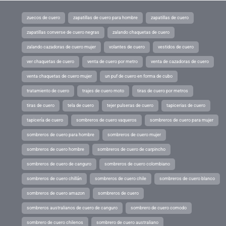
zuecos de cuero
zapatillas de cuero para hombre
zapatillas de cuero
zapatillas converse de cuero negras
zalando chaquetas de cuero
zalando cazadoras de cuero mujer
volantes de cuero
vestidos de cuero
ver chaquetas de cuero
venta de cuero por metro
venta de cazadoras de cuero
venta chaquetas de cuero mujer
un puf de cuero en forma de cubo
tratamiento de cuero
trajes de cuero moto
tiras de cuero por metros
tiras de cuero
tela de cuero
tejer pulseras de cuero
tapicerias de cuero
tapicería de cuero
sombreros de cuero vaqueros
sombreros de cuero para mujer
sombreros de cuero para hombre
sombreros de cuero mujer
sombreros de cuero hombre
sombreros de cuero de carpincho
sombreros de cuero de canguro
sombreros de cuero colombiano
sombreros de cuero chillán
sombreros de cuero chile
sombreros de cuero blanco
sombreros de cuero amazon
sombreros de cuero
sombreros australianos de cuero de canguro
sombrero de cuero comodo
sombrero de cuero chilenos
sombrero de cuero australiano