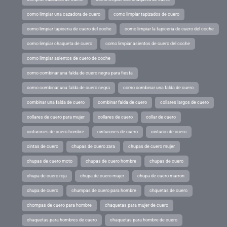
como limpiar una cazadora de cuero
como limpiar tapizados de cuero
como limpiar tapiceria de cuero del coche
como limpiar la tapiceria de cuero del coche
como limpiar chaqueta de cuero
como limpiar asientos de cuero del coche
como limpiar asientos de cuero de coche
como combinar una falda de cuero negra para fiesta
como combinar una falda de cuero negra
como combinar una falda de cuero
combinar una falda de cuero
combinar falda de cuero
collares largos de cuero
collares de cuero para mujer
collares de cuero
collar de cuero
cinturones de cuero hombre
cinturones de cuero
cinturon de cuero
cintas de cuero
chupas de cuero zara
chupas de cuero mujer
chupas de cuero moto
chupas de cuero hombre
chupas de cuero
chupa de cuero roja
chupa de cuero mujer
chupa de cuero marron
chupa de cuero
chumpas de cuero para hombre
chquetas de cuero
chompas de cuero para hombre
chaquetas para mujer de cuero
chaquetas para hombres de cuero
chaquetas para hombre de cuero