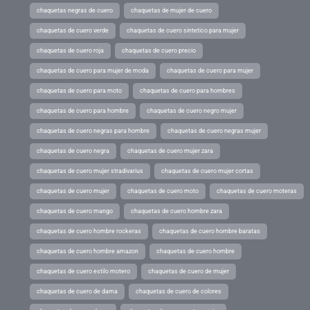
chaquetas negras de cuero
chaquetas de mujer de cuero
chaquetas de cuero verde
chaquetas de cuero sintetico para mujer
chaquetas de cuero roja
chaquetas de cuero precio
chaquetas de cuero para mujer de moda
chaquetas de cuero para mujer
chaquetas de cuero para moto
chaquetas de cuero para hombres
chaquetas de cuero para hombre
chaquetas de cuero negro mujer
chaquetas de cuero negras para hombre
chaquetas de cuero negras mujer
chaquetas de cuero negra
chaquetas de cuero mujer zara
chaquetas de cuero mujer stradivarius
chaquetas de cuero mujer cortas
chaquetas de cuero mujer
chaquetas de cuero moto
chaquetas de cuero moteras
chaquetas de cuero mango
chaquetas de cuero hombre zara
chaquetas de cuero hombre rockeras
chaquetas de cuero hombre baratas
chaquetas de cuero hombre amazon
chaquetas de cuero hombre
chaquetas de cuero estilo motero
chaquetas de cuero de mujer
chaquetas de cuero de dama
chaquetas de cuero de colores