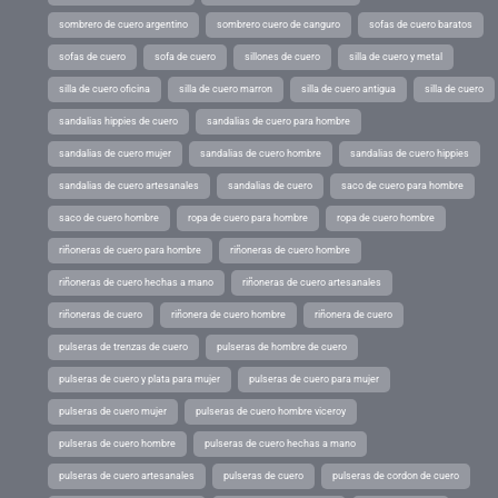
sombrero de cuero argentino
sombrero cuero de canguro
sofas de cuero baratos
sofas de cuero
sofa de cuero
sillones de cuero
silla de cuero y metal
silla de cuero oficina
silla de cuero marron
silla de cuero antigua
silla de cuero
sandalias hippies de cuero
sandalias de cuero para hombre
sandalias de cuero mujer
sandalias de cuero hombre
sandalias de cuero hippies
sandalias de cuero artesanales
sandalias de cuero
saco de cuero para hombre
saco de cuero hombre
ropa de cuero para hombre
ropa de cuero hombre
riñoneras de cuero para hombre
riñoneras de cuero hombre
riñoneras de cuero hechas a mano
riñoneras de cuero artesanales
riñoneras de cuero
riñonera de cuero hombre
riñonera de cuero
pulseras de trenzas de cuero
pulseras de hombre de cuero
pulseras de cuero y plata para mujer
pulseras de cuero para mujer
pulseras de cuero mujer
pulseras de cuero hombre viceroy
pulseras de cuero hombre
pulseras de cuero hechas a mano
pulseras de cuero artesanales
pulseras de cuero
pulseras de cordon de cuero