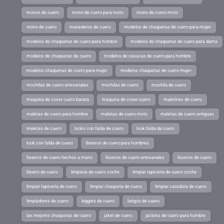
monos de cuero
mono de cuero para moto
mono de cuero moto
mono de cuero
monederos de cuero
modelos de chaquetas de cuero para mujer
modelos de chaquetas de cuero para hombre
modelos de chaquetas de cuero para dama
modelos de chaquetas de cuero
modelos de casacas de cuero para hombre
modelos chaquetas de cuero para mujer
modelos chaquetas de cuero mujer
mochilas de cuero artesanales
mochilas de cuero
mochila de cuero
maquina de coser cuero barata
maquina de coser cuero
maletines de cuero
maletas de cuero para hombre
maletas de cuero moto
maletas de cuero antiguas
maletas de cuero
looks con falda de cuero
look falda de cuero
look con falda de cuero
llaveros de cuero para hombres
llaveros de cuero hechos a mano
llaveros de cuero artesanales
llaveros de cuero
llavero de cuero
limpieza de cuero coche
limpiar tapiceria de cuero coche
limpiar tapiceria de cuero
limpiar chaqueta de cuero
limpiar cazadora de cuero
limpiadores de cuero
leggins de cuero
latigos de cuero
las mejores chaquetas de cuero
jaket de cuero
jackets de cuero para hombre