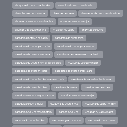
chaqueta de cuero azul hombre
chanclas de cuero para hombre
chanclas de cuero hombre
chanclas de cuero
chamarras de cuero para hombres
chamarras de cuero para hombre
chamarra de cuero mujer
chamarra de cuero hombre
chalecos de cuero
chaketas de cuero
cazadoras moteras de cuero
cazadoras de cuero rojas
cazadoras de cuero para moto
cazadoras de cuero para hombre
cazadoras de cuero mujer zara
cazadoras de cuero mujer stradivarius
cazadoras de cuero mujer el corte ingles
cazadoras de cuero mujer
cazadoras de cuero moteras
cazadoras de cuero hombre zara
cazadoras de cuero hombre massimo dutti
cazadoras de cuero hombre baratas
cazadoras de cuero hombre
cazadoras de cuero
cazadora de cuero zara
cazadora de cuero segunda mano
cazadora de cuero roja mujer
cazadora de cuero mujer
cazadora de cuero moto
cazadora de cuero hombre
cazadora de cuero estilo motero
cascos de cuero
casacas de cuero mujer
casacas de cuero hombre
carteras negras de cuero
carteras de cuero prune