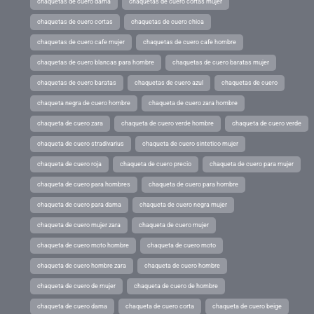
chaquetas de cuero dama
chaquetas de cuero cortas mujer
chaquetas de cuero cortas
chaquetas de cuero chica
chaquetas de cuero cafe mujer
chaquetas de cuero cafe hombre
chaquetas de cuero blancas para hombre
chaquetas de cuero baratas mujer
chaquetas de cuero baratas
chaquetas de cuero azul
chaquetas de cuero
chaqueta negra de cuero hombre
chaqueta de cuero zara hombre
chaqueta de cuero zara
chaqueta de cuero verde hombre
chaqueta de cuero verde
chaqueta de cuero stradivarius
chaqueta de cuero sintetico mujer
chaqueta de cuero roja
chaqueta de cuero precio
chaqueta de cuero para mujer
chaqueta de cuero para hombres
chaqueta de cuero para hombre
chaqueta de cuero para dama
chaqueta de cuero negra mujer
chaqueta de cuero mujer zara
chaqueta de cuero mujer
chaqueta de cuero moto hombre
chaqueta de cuero moto
chaqueta de cuero hombre zara
chaqueta de cuero hombre
chaqueta de cuero de mujer
chaqueta de cuero de hombre
chaqueta de cuero dama
chaqueta de cuero corta
chaqueta de cuero beige