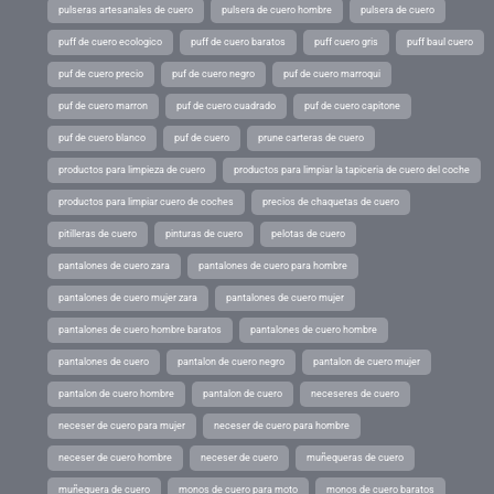
pulseras artesanales de cuero
pulsera de cuero hombre
pulsera de cuero
puff de cuero ecologico
puff de cuero baratos
puff cuero gris
puff baul cuero
puf de cuero precio
puf de cuero negro
puf de cuero marroqui
puf de cuero marron
puf de cuero cuadrado
puf de cuero capitone
puf de cuero blanco
puf de cuero
prune carteras de cuero
productos para limpieza de cuero
productos para limpiar la tapiceria de cuero del coche
productos para limpiar cuero de coches
precios de chaquetas de cuero
pitilleras de cuero
pinturas de cuero
pelotas de cuero
pantalones de cuero zara
pantalones de cuero para hombre
pantalones de cuero mujer zara
pantalones de cuero mujer
pantalones de cuero hombre baratos
pantalones de cuero hombre
pantalones de cuero
pantalon de cuero negro
pantalon de cuero mujer
pantalon de cuero hombre
pantalon de cuero
neceseres de cuero
neceser de cuero para mujer
neceser de cuero para hombre
neceser de cuero hombre
neceser de cuero
muñequeras de cuero
muñequera de cuero
monos de cuero para moto
monos de cuero baratos