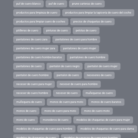
puf de cuero blanco
puf de cuero
prune carteras de cuero
productos para limpieza de cuero
productos para limpiar la tapiceria de cuero del coche
productos para limpiar cuero de coches
precios de chaquetas de cuero
pitilleras de cuero
pinturas de cuero
pelotas de cuero
pantalones de cuero zara
pantalones de cuero para hombre
pantalones de cuero mujer zara
pantalones de cuero mujer
pantalones de cuero hombre baratos
pantalones de cuero hombre
pantalones de cuero
pantalon de cuero negro
pantalon de cuero mujer
pantalon de cuero hombre
pantalon de cuero
neceseres de cuero
neceser de cuero para mujer
neceser de cuero para hombre
neceser de cuero hombre
neceser de cuero
muñequeras de cuero
muñequera de cuero
monos de cuero para moto
monos de cuero baratos
monos de cuero
mono de cuero para moto
mono de cuero moto
mono de cuero
monederos de cuero
modelos de chaquetas de cuero para mujer
modelos de chaquetas de cuero para hombre
modelos de chaquetas de cuero para dama
modelos de chaquetas de cuero
modelos de casacas de cuero para hombre