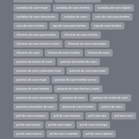
sandalias de cuero mujer
sandalias de cuero hombre
sandalias de cuero hippies
sandalias de cuero artesanales
sandalias de cuero
saco de cuero para hombre
saco de cuero hombre
ropa de cuero para hombre
ropa de cuero hombre
riñoneras de cuero para hombre
riñoneras de cuero hombre
riñoneras de cuero hechas a mano
riñoneras de cuero artesanales
riñoneras de cuero
riñonera de cuero hombre
riñonera de cuero
pulseras de trenzas de cuero
pulseras de hombre de cuero
pulseras de cuero y plata para mujer
pulseras de cuero para mujer
pulseras de cuero mujer
pulseras de cuero hombre viceroy
pulseras de cuero hombre
pulseras de cuero hechas a mano
pulseras de cuero artesanales
pulseras de cuero
pulseras de cordon de cuero
pulseras artesanales de cuero
pulsera de cuero hombre
pulsera de cuero
puff de cuero ecologico
puff de cuero baratos
puff cuero gris
puff baul cuero
puf de cuero precio
puf de cuero negro
puf de cuero marroqui
puf de cuero marron
puf de cuero cuadrado
puf de cuero capitone