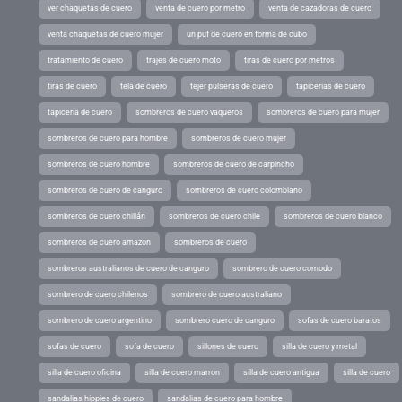
ver chaquetas de cuero
venta de cuero por metro
venta de cazadoras de cuero
venta chaquetas de cuero mujer
un puf de cuero en forma de cubo
tratamiento de cuero
trajes de cuero moto
tiras de cuero por metros
tiras de cuero
tela de cuero
tejer pulseras de cuero
tapicerias de cuero
tapicería de cuero
sombreros de cuero vaqueros
sombreros de cuero para mujer
sombreros de cuero para hombre
sombreros de cuero mujer
sombreros de cuero hombre
sombreros de cuero de carpincho
sombreros de cuero de canguro
sombreros de cuero colombiano
sombreros de cuero chillán
sombreros de cuero chile
sombreros de cuero blanco
sombreros de cuero amazon
sombreros de cuero
sombreros australianos de cuero de canguro
sombrero de cuero comodo
sombrero de cuero chilenos
sombrero de cuero australiano
sombrero de cuero argentino
sombrero cuero de canguro
sofas de cuero baratos
sofas de cuero
sofa de cuero
sillones de cuero
silla de cuero y metal
silla de cuero oficina
silla de cuero marron
silla de cuero antigua
silla de cuero
sandalias hippies de cuero
sandalias de cuero para hombre