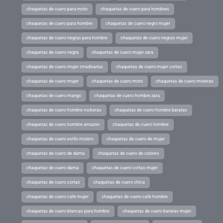
chaquetas de cuero para moto
chaquetas de cuero para hombres
chaquetas de cuero para hombre
chaquetas de cuero negro mujer
chaquetas de cuero negras para hombre
chaquetas de cuero negras mujer
chaquetas de cuero negra
chaquetas de cuero mujer zara
chaquetas de cuero mujer stradivarius
chaquetas de cuero mujer cortas
chaquetas de cuero mujer
chaquetas de cuero moto
chaquetas de cuero moteras
chaquetas de cuero mango
chaquetas de cuero hombre zara
chaquetas de cuero hombre rockeras
chaquetas de cuero hombre baratas
chaquetas de cuero hombre amazon
chaquetas de cuero hombre
chaquetas de cuero estilo motero
chaquetas de cuero de mujer
chaquetas de cuero de dama
chaquetas de cuero de colores
chaquetas de cuero dama
chaquetas de cuero cortas mujer
chaquetas de cuero cortas
chaquetas de cuero chica
chaquetas de cuero cafe mujer
chaquetas de cuero cafe hombre
chaquetas de cuero blancas para hombre
chaquetas de cuero baratas mujer