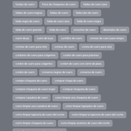
fundas de cuero
fotos de chaquetas de cuero
faldas de cuero zara
faldas de cuero negras
faldas de cuero
falda tubo de cuero
falda negra de cuero
falda de cuero zara
falda de cuero negra
falda de cuero granate
falda de cuero
estuches de cuero
delantales de cuero
cuero de pu
cuero de la pu
cuchillos de cuero
correas de cuero para relojes
correas de cuero para reloj
correas de cuero
correa de cuero para reloj
cordones de cuero para colgantes
cordon de cuero para pulseras
cordon de cuero para colgantes
cordon de cuero con cierre de plata
cordon de cuero
converse negras de cuero
converse de cuero
compro chaqueta de cuero
comprar chupa de cuero
comprar chaqueta de cuero mujer
comprar chaqueta de cuero
comprar cazadora de cuero
como limpiar una chaqueta de cuero
como limpiar una cazadora de cuero
como limpiar tapizados de cuero
como limpiar tapiceria de cuero del coche
como limpiar la tapiceria de cuero del coche
como limpiar chaqueta de cuero
como limpiar asientos de cuero del coche