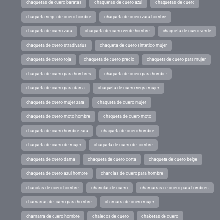
chaquetas de cuero baratas
chaquetas de cuero azul
chaquetas de cuero
chaqueta negra de cuero hombre
chaqueta de cuero zara hombre
chaqueta de cuero zara
chaqueta de cuero verde hombre
chaqueta de cuero verde
chaqueta de cuero stradivarius
chaqueta de cuero sintetico mujer
chaqueta de cuero roja
chaqueta de cuero precio
chaqueta de cuero para mujer
chaqueta de cuero para hombres
chaqueta de cuero para hombre
chaqueta de cuero para dama
chaqueta de cuero negra mujer
chaqueta de cuero mujer zara
chaqueta de cuero mujer
chaqueta de cuero moto hombre
chaqueta de cuero moto
chaqueta de cuero hombre zara
chaqueta de cuero hombre
chaqueta de cuero de mujer
chaqueta de cuero de hombre
chaqueta de cuero dama
chaqueta de cuero corta
chaqueta de cuero beige
chaqueta de cuero azul hombre
chanclas de cuero para hombre
chanclas de cuero hombre
chanclas de cuero
chamarras de cuero para hombres
chamarras de cuero para hombre
chamarra de cuero mujer
chamarra de cuero hombre
chalecos de cuero
chaketas de cuero