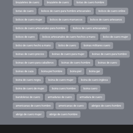
brazaletes de cuero
brazalete de cuero
botas de cuero hombre
botas de cuero
bolsos de cuero para hombre artesanales
bolsos de cuero online
bolsos de cuero mujer
bolsos de cuero marruecos
bolsos de cuero artesanos
bolsos de cuero artesanales para hombre
bolsos de cuero artesanales
bolsos de cuero
bolsos artesanales de cuero hechos a mano
bolso de cuero mujer
bolso de cuero hecho a mano
bolso de cuero
boinas militares cuero
boinas de cuero precios
boinas de cuero para mujer
boinas de cuero para hombre
boinas de cuero para caballeros
boinas de cuero hombre
boinas de cuero
boinas de caza
boina piel hombre
boina piel
boina gar
boina de cuero negra
boina de cuero mujer
boina de cuero inglesa
boina de cuero de mujer
boina cuero hombre
boina cuero
bandoleras de cuero
armaduras de cuero
armadura de cuero
americanas de cuero hombre
americanas de cuero
abrigos de cuero hombre
abrigo de cuero mujer
abrigo de cuero hombre