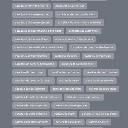
cazadoras moteras de cuero
cazadoras de cuero rojas
cazadoras de cuero para moto
cazadoras de cuero para hombre
cazadoras de cuero mujer zara
cazadoras de cuero mujer stradivarius
cazadoras de cuero mujer el corte ingles
cazadoras de cuero mujer
cazadoras de cuero moteras
cazadoras de cuero hombre zara
cazadoras de cuero hombre massimo dutti
cazadoras de cuero hombre baratas
cazadoras de cuero hombre
cazadoras de cuero
cazadora de cuero zara
cazadora de cuero segunda mano
cazadora de cuero roja mujer
cazadora de cuero mujer
cazadora de cuero moto
cazadora de cuero hombre
cazadora de cuero estilo motero
cascos de cuero
casacas de cuero mujer
casacas de cuero hombre
carteras negras de cuero
carteras de cuero prune
carteras de cuero hombre artesanales
carteras de cuero artesanales
carteras de cuero argentino
carteras de cuero argentinas
carteras de cuero argentina
carteras de cuero
carteras artesanales de cuero
carteras argentinas de cuero
cartera de cuero prune
cartera de cuero