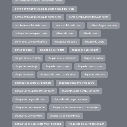
como limpiar asientos de cuero de coche
como combinar una falda de cuero negra para fiesta
como combinar una falda de cuero negra
como combinar una falda de cuero
combinar una falda de cuero
combinar falda de cuero
collares largos de cuero
collares de cuero para mujer
collares de cuero
collar de cuero
cinturones de cuero hombre
cinturones de cuero
cinturon de cuero
cintas de cuero
chupas de cuero zara
chupas de cuero mujer
chupas de cuero moto
chupas de cuero hombre
chupas de cuero
chupa de cuero roja
chupa de cuero mujer
chupa de cuero marron
chupa de cuero
chumpas de cuero para hombre
chquetas de cuero
chompas de cuero para hombre
chaquetas para mujer de cuero
chaquetas para hombres de cuero
chaquetas para hombre de cuero
chaquetas negras de cuero
chaquetas de mujer de cuero
chaquetas de cuero verde
chaquetas de cuero sintetico para mujer
chaquetas de cuero roja
chaquetas de cuero precio
chaquetas de cuero para mujer de moda
chaquetas de cuero para mujer