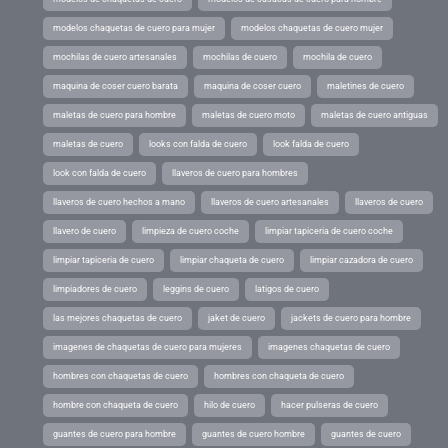
modelos chaquetas de cuero para mujer
modelos chaquetas de cuero mujer
mochilas de cuero artesanales
mochilas de cuero
mochila de cuero
maquina de coser cuero barata
maquina de coser cuero
maletines de cuero
maletas de cuero para hombre
maletas de cuero moto
maletas de cuero antiguas
maletas de cuero
looks con falda de cuero
look falda de cuero
look con falda de cuero
llaveros de cuero para hombres
llaveros de cuero hechos a mano
llaveros de cuero artesanales
llaveros de cuero
llavero de cuero
limpieza de cuero coche
limpiar tapiceria de cuero coche
limpiar tapiceria de cuero
limpiar chaqueta de cuero
limpiar cazadora de cuero
limpiadores de cuero
leggins de cuero
latigos de cuero
las mejores chaquetas de cuero
jaket de cuero
jackets de cuero para hombre
imagenes de chaquetas de cuero para mujeres
imagenes chaquetas de cuero
hombres con chaquetas de cuero
hombres con chaqueta de cuero
hombre con chaqueta de cuero
hilo de cuero
hacer pulseras de cuero
guantes de cuero para hombre
guantes de cuero hombre
guantes de cuero