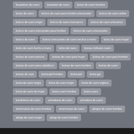
brazaletes de cuero
brazalete de cuero
botas de cuero hombre
botas de cuero
bolsos de cuero para hombre artesanales
bolsos de cuero online
bolsos de cuero mujer
bolsos de cuero marruecos
bolsos de cuero artesanos
bolsos de cuero artesanales para hombre
bolsos de cuero artesanales
bolsos de cuero
bolsos artesanales de cuero hechos a mano
bolso de cuero mujer
bolso de cuero hecho a mano
bolso de cuero
boinas militares cuero
boinas de cuero precios
boinas de cuero para mujer
boinas de cuero para hombre
boinas de cuero para caballeros
boinas de cuero hombre
boinas de cuero
boinas de caza
boina piel hombre
boina piel
boina gar
boina de cuero negra
boina de cuero mujer
boina de cuero inglesa
boina de cuero de mujer
boina cuero hombre
boina cuero
bandoleras de cuero
armaduras de cuero
armadura de cuero
americanas de cuero hombre
americanas de cuero
abrigos de cuero hombre
abrigo de cuero mujer
abrigo de cuero hombre