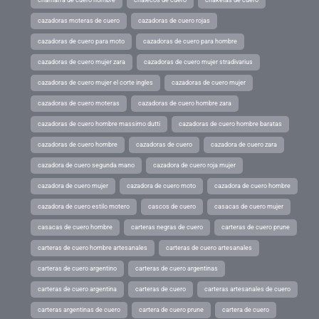
chamarra de cuero hombre
chalecos de cuero
chaketas de cuero
cazadoras moteras de cuero
cazadoras de cuero rojas
cazadoras de cuero para moto
cazadoras de cuero para hombre
cazadoras de cuero mujer zara
cazadoras de cuero mujer stradivarius
cazadoras de cuero mujer el corte ingles
cazadoras de cuero mujer
cazadoras de cuero moteras
cazadoras de cuero hombre zara
cazadoras de cuero hombre massimo dutti
cazadoras de cuero hombre baratas
cazadoras de cuero hombre
cazadoras de cuero
cazadora de cuero zara
cazadora de cuero segunda mano
cazadora de cuero roja mujer
cazadora de cuero mujer
cazadora de cuero moto
cazadora de cuero hombre
cazadora de cuero estilo motero
cascos de cuero
casacas de cuero mujer
casacas de cuero hombre
carteras negras de cuero
carteras de cuero prune
carteras de cuero hombre artesanales
carteras de cuero artesanales
carteras de cuero argentino
carteras de cuero argentinas
carteras de cuero argentina
carteras de cuero
carteras artesanales de cuero
carteras argentinas de cuero
cartera de cuero prune
cartera de cuero