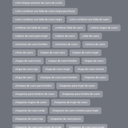
como limpiar asientos de cuero de coche
como combinar una falda de cuero negra para fiesta
como combinar una falda de cuero negra
como combinar una falda de cuero
combinar una falda de cuero
combinar falda de cuero
collares largos de cuero
collares de cuero para mujer
collares de cuero
collar de cuero
cinturones de cuero hombre
cinturones de cuero
cinturon de cuero
cintas de cuero
chupas de cuero zara
chupas de cuero mujer
chupas de cuero moto
chupas de cuero hombre
chupas de cuero
chupa de cuero roja
chupa de cuero mujer
chupa de cuero marron
chupa de cuero
chumpas de cuero para hombre
chquetas de cuero
chompas de cuero para hombre
chaquetas para mujer de cuero
chaquetas para hombres de cuero
chaquetas para hombre de cuero
chaquetas negras de cuero
chaquetas de mujer de cuero
chaquetas de cuero verde
chaquetas de cuero sintetico para mujer
chaquetas de cuero roja
chaquetas de cuero precio
chaquetas de cuero para mujer de moda
chaquetas de cuero para mujer