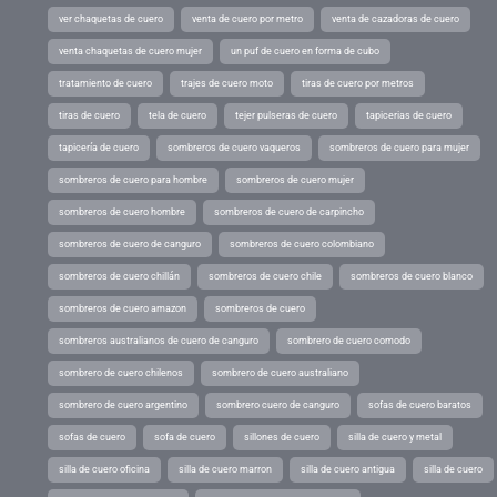
ver chaquetas de cuero
venta de cuero por metro
venta de cazadoras de cuero
venta chaquetas de cuero mujer
un puf de cuero en forma de cubo
tratamiento de cuero
trajes de cuero moto
tiras de cuero por metros
tiras de cuero
tela de cuero
tejer pulseras de cuero
tapicerias de cuero
tapicería de cuero
sombreros de cuero vaqueros
sombreros de cuero para mujer
sombreros de cuero para hombre
sombreros de cuero mujer
sombreros de cuero hombre
sombreros de cuero de carpincho
sombreros de cuero de canguro
sombreros de cuero colombiano
sombreros de cuero chillán
sombreros de cuero chile
sombreros de cuero blanco
sombreros de cuero amazon
sombreros de cuero
sombreros australianos de cuero de canguro
sombrero de cuero comodo
sombrero de cuero chilenos
sombrero de cuero australiano
sombrero de cuero argentino
sombrero cuero de canguro
sofas de cuero baratos
sofas de cuero
sofa de cuero
sillones de cuero
silla de cuero y metal
silla de cuero oficina
silla de cuero marron
silla de cuero antigua
silla de cuero