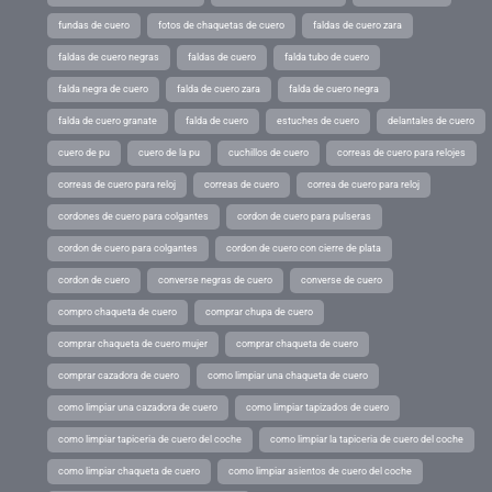
fundas de cuero
fotos de chaquetas de cuero
faldas de cuero zara
faldas de cuero negras
faldas de cuero
falda tubo de cuero
falda negra de cuero
falda de cuero zara
falda de cuero negra
falda de cuero granate
falda de cuero
estuches de cuero
delantales de cuero
cuero de pu
cuero de la pu
cuchillos de cuero
correas de cuero para relojes
correas de cuero para reloj
correas de cuero
correa de cuero para reloj
cordones de cuero para colgantes
cordon de cuero para pulseras
cordon de cuero para colgantes
cordon de cuero con cierre de plata
cordon de cuero
converse negras de cuero
converse de cuero
compro chaqueta de cuero
comprar chupa de cuero
comprar chaqueta de cuero mujer
comprar chaqueta de cuero
comprar cazadora de cuero
como limpiar una chaqueta de cuero
como limpiar una cazadora de cuero
como limpiar tapizados de cuero
como limpiar tapiceria de cuero del coche
como limpiar la tapiceria de cuero del coche
como limpiar chaqueta de cuero
como limpiar asientos de cuero del coche