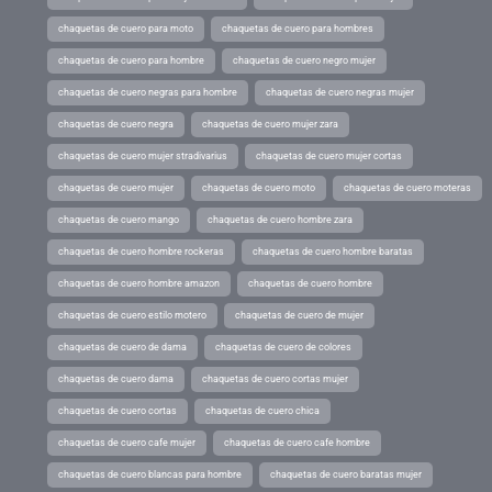
chaquetas de cuero para moto
chaquetas de cuero para hombres
chaquetas de cuero para hombre
chaquetas de cuero negro mujer
chaquetas de cuero negras para hombre
chaquetas de cuero negras mujer
chaquetas de cuero negra
chaquetas de cuero mujer zara
chaquetas de cuero mujer stradivarius
chaquetas de cuero mujer cortas
chaquetas de cuero mujer
chaquetas de cuero moto
chaquetas de cuero moteras
chaquetas de cuero mango
chaquetas de cuero hombre zara
chaquetas de cuero hombre rockeras
chaquetas de cuero hombre baratas
chaquetas de cuero hombre amazon
chaquetas de cuero hombre
chaquetas de cuero estilo motero
chaquetas de cuero de mujer
chaquetas de cuero de dama
chaquetas de cuero de colores
chaquetas de cuero dama
chaquetas de cuero cortas mujer
chaquetas de cuero cortas
chaquetas de cuero chica
chaquetas de cuero cafe mujer
chaquetas de cuero cafe hombre
chaquetas de cuero blancas para hombre
chaquetas de cuero baratas mujer