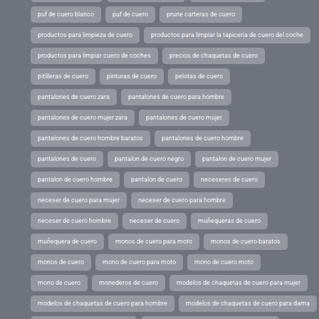
puf de cuero blanco
puf de cuero
prune carteras de cuero
productos para limpieza de cuero
productos para limpiar la tapiceria de cuero del coche
productos para limpiar cuero de coches
precios de chaquetas de cuero
pitilleras de cuero
pinturas de cuero
pelotas de cuero
pantalones de cuero zara
pantalones de cuero para hombre
pantalones de cuero mujer zara
pantalones de cuero mujer
pantalones de cuero hombre baratos
pantalones de cuero hombre
pantalones de cuero
pantalon de cuero negro
pantalon de cuero mujer
pantalon de cuero hombre
pantalon de cuero
neceseres de cuero
neceser de cuero para mujer
neceser de cuero para hombre
neceser de cuero hombre
neceser de cuero
muñequeras de cuero
muñequera de cuero
monos de cuero para moto
monos de cuero baratos
monos de cuero
mono de cuero para moto
mono de cuero moto
mono de cuero
monederos de cuero
modelos de chaquetas de cuero para mujer
modelos de chaquetas de cuero para hombre
modelos de chaquetas de cuero para dama