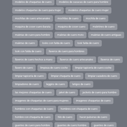
modelos de chaquetas de cuero
modelos de casacas de cuero para hombre
modelos chaquetas de cuero para mujer
modelos chaquetas de cuero mujer
mochilas de cuero artesanales
mochilas de cuero
mochila de cuero
maquina de coser cuero barata
maquina de coser cuero
maletines de cuero
maletas de cuero para hombre
maletas de cuero moto
maletas de cuero antiguas
maletas de cuero
looks con falda de cuero
look falda de cuero
look con falda de cuero
llaveros de cuero para hombres
llaveros de cuero hechos a mano
llaveros de cuero artesanales
llaveros de cuero
llavero de cuero
limpieza de cuero coche
limpiar tapiceria de cuero coche
limpiar tapiceria de cuero
limpiar chaqueta de cuero
limpiar cazadora de cuero
limpiadores de cuero
leggins de cuero
latigos de cuero
las mejores chaquetas de cuero
jaket de cuero
jackets de cuero para hombre
imagenes de chaquetas de cuero para mujeres
imagenes chaquetas de cuero
hombres con chaquetas de cuero
hombres con chaqueta de cuero
hombre con chaqueta de cuero
hilo de cuero
hacer pulseras de cuero
guantes de cuero para hombre
guantes de cuero hombre
guantes de cuero