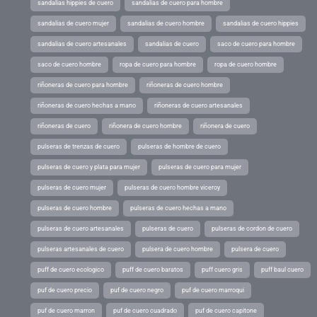
sandalias hippies de cuero
sandalias de cuero para hombre
sandalias de cuero mujer
sandalias de cuero hombre
sandalias de cuero hippies
sandalias de cuero artesanales
sandalias de cuero
saco de cuero para hombre
saco de cuero hombre
ropa de cuero para hombre
ropa de cuero hombre
riñoneras de cuero para hombre
riñoneras de cuero hombre
riñoneras de cuero hechas a mano
riñoneras de cuero artesanales
riñoneras de cuero
riñonera de cuero hombre
riñonera de cuero
pulseras de trenzas de cuero
pulseras de hombre de cuero
pulseras de cuero y plata para mujer
pulseras de cuero para mujer
pulseras de cuero mujer
pulseras de cuero hombre viceroy
pulseras de cuero hombre
pulseras de cuero hechas a mano
pulseras de cuero artesanales
pulseras de cuero
pulseras de cordon de cuero
pulseras artesanales de cuero
pulsera de cuero hombre
pulsera de cuero
puff de cuero ecologico
puff de cuero baratos
puff cuero gris
puff baul cuero
puf de cuero precio
puf de cuero negro
puf de cuero marroqui
puf de cuero marron
puf de cuero cuadrado
puf de cuero capitone