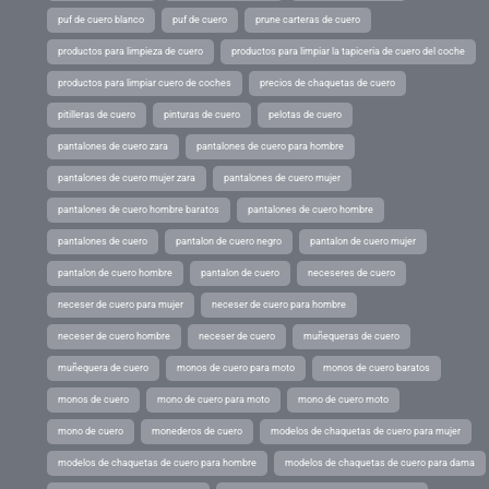
puf de cuero blanco
puf de cuero
prune carteras de cuero
productos para limpieza de cuero
productos para limpiar la tapiceria de cuero del coche
productos para limpiar cuero de coches
precios de chaquetas de cuero
pitilleras de cuero
pinturas de cuero
pelotas de cuero
pantalones de cuero zara
pantalones de cuero para hombre
pantalones de cuero mujer zara
pantalones de cuero mujer
pantalones de cuero hombre baratos
pantalones de cuero hombre
pantalones de cuero
pantalon de cuero negro
pantalon de cuero mujer
pantalon de cuero hombre
pantalon de cuero
neceseres de cuero
neceser de cuero para mujer
neceser de cuero para hombre
neceser de cuero hombre
neceser de cuero
muñequeras de cuero
muñequera de cuero
monos de cuero para moto
monos de cuero baratos
monos de cuero
mono de cuero para moto
mono de cuero moto
mono de cuero
monederos de cuero
modelos de chaquetas de cuero para mujer
modelos de chaquetas de cuero para hombre
modelos de chaquetas de cuero para dama