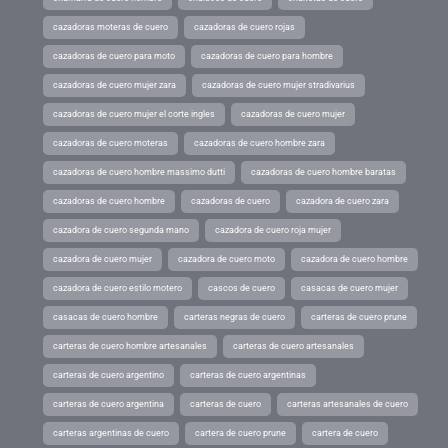
cazadoras moteras de cuero
cazadoras de cuero rojas
cazadoras de cuero para moto
cazadoras de cuero para hombre
cazadoras de cuero mujer zara
cazadoras de cuero mujer stradivarius
cazadoras de cuero mujer el corte ingles
cazadoras de cuero mujer
cazadoras de cuero moteras
cazadoras de cuero hombre zara
cazadoras de cuero hombre massimo dutti
cazadoras de cuero hombre baratas
cazadoras de cuero hombre
cazadoras de cuero
cazadora de cuero zara
cazadora de cuero segunda mano
cazadora de cuero roja mujer
cazadora de cuero mujer
cazadora de cuero moto
cazadora de cuero hombre
cazadora de cuero estilo motero
cascos de cuero
casacas de cuero mujer
casacas de cuero hombre
carteras negras de cuero
carteras de cuero prune
carteras de cuero hombre artesanales
carteras de cuero artesanales
carteras de cuero argentino
carteras de cuero argentinas
carteras de cuero argentina
carteras de cuero
carteras artesanales de cuero
carteras argentinas de cuero
cartera de cuero prune
cartera de cuero