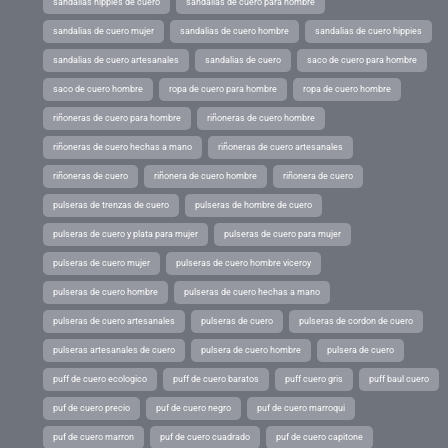
sandalias hippies de cuero
sandalias de cuero para hombre
sandalias de cuero mujer
sandalias de cuero hombre
sandalias de cuero hippies
sandalias de cuero artesanales
sandalias de cuero
saco de cuero para hombre
saco de cuero hombre
ropa de cuero para hombre
ropa de cuero hombre
riñoneras de cuero para hombre
riñoneras de cuero hombre
riñoneras de cuero hechas a mano
riñoneras de cuero artesanales
riñoneras de cuero
riñonera de cuero hombre
riñonera de cuero
pulseras de trenzas de cuero
pulseras de hombre de cuero
pulseras de cuero y plata para mujer
pulseras de cuero para mujer
pulseras de cuero mujer
pulseras de cuero hombre viceroy
pulseras de cuero hombre
pulseras de cuero hechas a mano
pulseras de cuero artesanales
pulseras de cuero
pulseras de cordon de cuero
pulseras artesanales de cuero
pulsera de cuero hombre
pulsera de cuero
puff de cuero ecologico
puff de cuero baratos
puff cuero gris
puff baul cuero
puf de cuero precio
puf de cuero negro
puf de cuero marroqui
puf de cuero marron
puf de cuero cuadrado
puf de cuero capitone