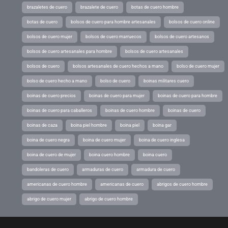
brazaletes de cuero
brazalete de cuero
botas de cuero hombre
botas de cuero
bolsos de cuero para hombre artesanales
bolsos de cuero online
bolsos de cuero mujer
bolsos de cuero marruecos
bolsos de cuero artesanos
bolsos de cuero artesanales para hombre
bolsos de cuero artesanales
bolsos de cuero
bolsos artesanales de cuero hechos a mano
bolso de cuero mujer
bolso de cuero hecho a mano
bolso de cuero
boinas militares cuero
boinas de cuero precios
boinas de cuero para mujer
boinas de cuero para hombre
boinas de cuero para caballeros
boinas de cuero hombre
boinas de cuero
boinas de caza
boina piel hombre
boina piel
boina gar
boina de cuero negra
boina de cuero mujer
boina de cuero inglesa
boina de cuero de mujer
boina cuero hombre
boina cuero
bandoleras de cuero
armaduras de cuero
armadura de cuero
americanas de cuero hombre
americanas de cuero
abrigos de cuero hombre
abrigo de cuero mujer
abrigo de cuero hombre