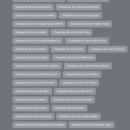
chaquetas de cuero para moto
chaquetas de cuero para hombres
chaquetas de cuero para hombre
chaquetas de cuero negro mujer
chaquetas de cuero negras para hombre
chaquetas de cuero negras mujer
chaquetas de cuero negra
chaquetas de cuero mujer zara
chaquetas de cuero mujer stradivarius
chaquetas de cuero mujer cortas
chaquetas de cuero mujer
chaquetas de cuero moto
chaquetas de cuero moteras
chaquetas de cuero mango
chaquetas de cuero hombre zara
chaquetas de cuero hombre rockeras
chaquetas de cuero hombre baratas
chaquetas de cuero hombre amazon
chaquetas de cuero hombre
chaquetas de cuero estilo motero
chaquetas de cuero de mujer
chaquetas de cuero de dama
chaquetas de cuero de colores
chaquetas de cuero dama
chaquetas de cuero cortas mujer
chaquetas de cuero cortas
chaquetas de cuero chica
chaquetas de cuero cafe mujer
chaquetas de cuero cafe hombre
chaquetas de cuero blancas para hombre
chaquetas de cuero baratas mujer