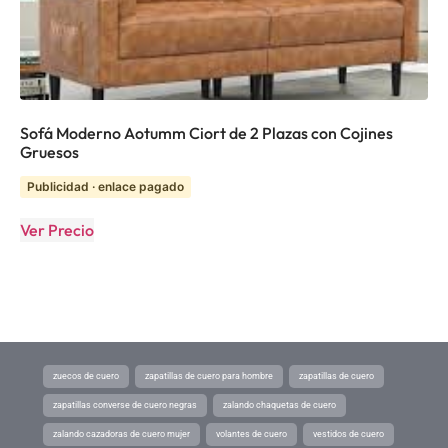
Sofá Moderno Aotumm Ciort de 2 Plazas con Cojines
Gruesos
Publicidad · enlace pagado
Ver Precio
zuecos de cuero
zapatillas de cuero para hombre
zapatillas de cuero
zapatillas converse de cuero negras
zalando chaquetas de cuero
zalando cazadoras de cuero mujer
volantes de cuero
vestidos de cuero