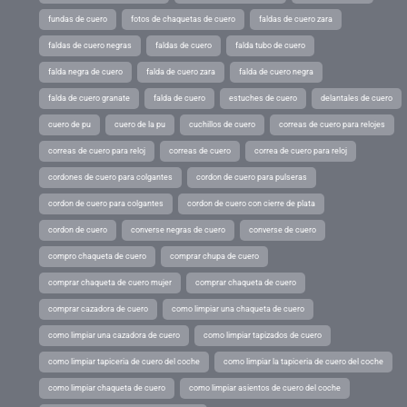
fundas de cuero
fotos de chaquetas de cuero
faldas de cuero zara
faldas de cuero negras
faldas de cuero
falda tubo de cuero
falda negra de cuero
falda de cuero zara
falda de cuero negra
falda de cuero granate
falda de cuero
estuches de cuero
delantales de cuero
cuero de pu
cuero de la pu
cuchillos de cuero
correas de cuero para relojes
correas de cuero para reloj
correas de cuero
correa de cuero para reloj
cordones de cuero para colgantes
cordon de cuero para pulseras
cordon de cuero para colgantes
cordon de cuero con cierre de plata
cordon de cuero
converse negras de cuero
converse de cuero
compro chaqueta de cuero
comprar chupa de cuero
comprar chaqueta de cuero mujer
comprar chaqueta de cuero
comprar cazadora de cuero
como limpiar una chaqueta de cuero
como limpiar una cazadora de cuero
como limpiar tapizados de cuero
como limpiar tapiceria de cuero del coche
como limpiar la tapiceria de cuero del coche
como limpiar chaqueta de cuero
como limpiar asientos de cuero del coche