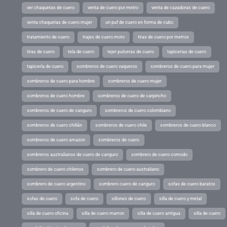
ver chaquetas de cuero
venta de cuero por metro
venta de cazadoras de cuero
venta chaquetas de cuero mujer
un puf de cuero en forma de cubo
tratamiento de cuero
trajes de cuero moto
tiras de cuero por metros
tiras de cuero
tela de cuero
tejer pulseras de cuero
tapicerias de cuero
tapicería de cuero
sombreros de cuero vaqueros
sombreros de cuero para mujer
sombreros de cuero para hombre
sombreros de cuero mujer
sombreros de cuero hombre
sombreros de cuero de carpincho
sombreros de cuero de canguro
sombreros de cuero colombiano
sombreros de cuero chillán
sombreros de cuero chile
sombreros de cuero blanco
sombreros de cuero amazon
sombreros de cuero
sombreros australianos de cuero de canguro
sombrero de cuero comodo
sombrero de cuero chilenos
sombrero de cuero australiano
sombrero de cuero argentino
sombrero cuero de canguro
sofas de cuero baratos
sofas de cuero
sofa de cuero
sillones de cuero
silla de cuero y metal
silla de cuero oficina
silla de cuero marron
silla de cuero antigua
silla de cuero