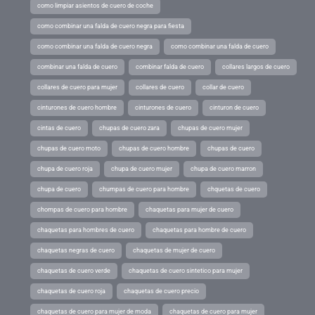
como limpiar asientos de cuero de coche
como combinar una falda de cuero negra para fiesta
como combinar una falda de cuero negra
como combinar una falda de cuero
combinar una falda de cuero
combinar falda de cuero
collares largos de cuero
collares de cuero para mujer
collares de cuero
collar de cuero
cinturones de cuero hombre
cinturones de cuero
cinturon de cuero
cintas de cuero
chupas de cuero zara
chupas de cuero mujer
chupas de cuero moto
chupas de cuero hombre
chupas de cuero
chupa de cuero roja
chupa de cuero mujer
chupa de cuero marron
chupa de cuero
chumpas de cuero para hombre
chquetas de cuero
chompas de cuero para hombre
chaquetas para mujer de cuero
chaquetas para hombres de cuero
chaquetas para hombre de cuero
chaquetas negras de cuero
chaquetas de mujer de cuero
chaquetas de cuero verde
chaquetas de cuero sintetico para mujer
chaquetas de cuero roja
chaquetas de cuero precio
chaquetas de cuero para mujer de moda
chaquetas de cuero para mujer