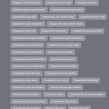
chaquetas de cuero baratas
chaquetas de cuero azul
chaquetas de cuero
chaqueta negra de cuero hombre
chaqueta de cuero zara hombre
chaqueta de cuero zara
chaqueta de cuero verde hombre
chaqueta de cuero verde
chaqueta de cuero stradivarius
chaqueta de cuero sintetico mujer
chaqueta de cuero roja
chaqueta de cuero precio
chaqueta de cuero para mujer
chaqueta de cuero para hombres
chaqueta de cuero para hombre
chaqueta de cuero para dama
chaqueta de cuero negra mujer
chaqueta de cuero mujer zara
chaqueta de cuero mujer
chaqueta de cuero moto hombre
chaqueta de cuero moto
chaqueta de cuero hombre zara
chaqueta de cuero hombre
chaqueta de cuero de mujer
chaqueta de cuero de hombre
chaqueta de cuero dama
chaqueta de cuero corta
chaqueta de cuero beige
chaqueta de cuero azul hombre
chanclas de cuero para hombre
chanclas de cuero hombre
chanclas de cuero
chamarras de cuero para hombres
chamarras de cuero para hombre
chamarra de cuero mujer
chamarra de cuero hombre
chalecos de cuero
chaketas de cuero