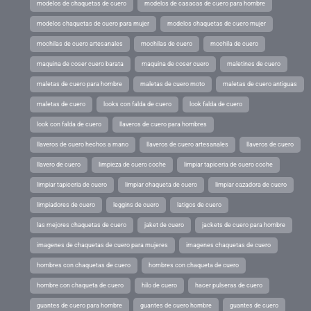
modelos de chaquetas de cuero
modelos de casacas de cuero para hombre
modelos chaquetas de cuero para mujer
modelos chaquetas de cuero mujer
mochilas de cuero artesanales
mochilas de cuero
mochila de cuero
maquina de coser cuero barata
maquina de coser cuero
maletines de cuero
maletas de cuero para hombre
maletas de cuero moto
maletas de cuero antiguas
maletas de cuero
looks con falda de cuero
look falda de cuero
look con falda de cuero
llaveros de cuero para hombres
llaveros de cuero hechos a mano
llaveros de cuero artesanales
llaveros de cuero
llavero de cuero
limpieza de cuero coche
limpiar tapiceria de cuero coche
limpiar tapiceria de cuero
limpiar chaqueta de cuero
limpiar cazadora de cuero
limpiadores de cuero
leggins de cuero
latigos de cuero
las mejores chaquetas de cuero
jaket de cuero
jackets de cuero para hombre
imagenes de chaquetas de cuero para mujeres
imagenes chaquetas de cuero
hombres con chaquetas de cuero
hombres con chaqueta de cuero
hombre con chaqueta de cuero
hilo de cuero
hacer pulseras de cuero
guantes de cuero para hombre
guantes de cuero hombre
guantes de cuero