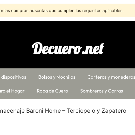
r las compras adscritas que cumplen los requisitos aplicables.
Decuero.net
 dispositivos
Bolsos y Mochilas
Carteras y monedero
ra el Hogar
Ropa de Cuero
Sombreros y Gorras
lmacenaje Baroni Home – Terciopelo y Zapatero