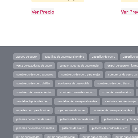
Ver Precio
Ver Pre
zuecos de cuero
zapatillas de cuero para hombre
zapatillas de cuero
zapatillas 
venta de cazadoras de cuero
venta chaquetas de cuero mujer
un puf de cuero en form
sombreros de cuero vaqueros
sombreros de cuero para mujer
sombreros de cuero pa
sombreros de cuero chillán
sombreros de cuero chile
sombreros de cuero blanco
sombrero de cuero argentino
sombrero cuero de canguro
sofas de cuero baratos
sandalias hippies de cuero
sandalias de cuero para hombre
sandalias de cuero mujer
ropa de cuero para hombre
ropa de cuero hombre
riñoneras de cuero para hombre
pulseras de trenzas de cuero
pulseras de hombre de cuero
pulseras de cuero y plata p
pulseras de cuero artesanales
pulseras de cuero
pulseras de cordon de cuero
pu
puf de cuero negro
puf de cuero marroqui
puf de cuero marron
puf de cuero cuad