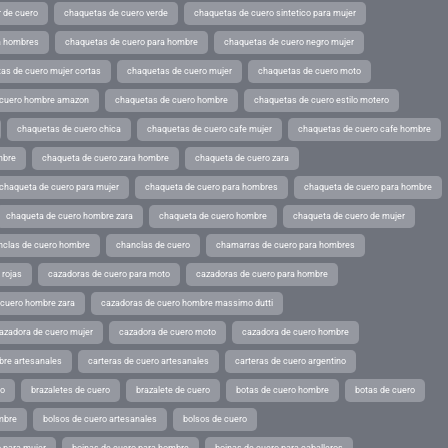
 de cuero
chaquetas de cuero verde
chaquetas de cuero sintetico para mujer
a hombres
chaquetas de cuero para hombre
chaquetas de cuero negro mujer
as de cuero mujer cortas
chaquetas de cuero mujer
chaquetas de cuero moto
 cuero hombre amazon
chaquetas de cuero hombre
chaquetas de cuero estilo motero
chaquetas de cuero chica
chaquetas de cuero cafe mujer
chaquetas de cuero cafe hombre
mbre
chaqueta de cuero zara hombre
chaqueta de cuero zara
chaqueta de cuero para mujer
chaqueta de cuero para hombres
chaqueta de cuero para hombre
chaqueta de cuero hombre zara
chaqueta de cuero hombre
chaqueta de cuero de mujer
nclas de cuero hombre
chanclas de cuero
chamarras de cuero para hombres
 rojas
cazadoras de cuero para moto
cazadoras de cuero para hombre
 cuero hombre zara
cazadoras de cuero hombre massimo dutti
azadora de cuero mujer
cazadora de cuero moto
cazadora de cuero hombre
bre artesanales
carteras de cuero artesanales
carteras de cuero argentino
ro
brazaletes de cuero
brazalete de cuero
botas de cuero hombre
botas de cuero
mbre
bolsos de cuero artesanales
bolsos de cuero
 para mujer
boinas de cuero para hombre
boinas de cuero para caballeros