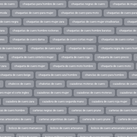
es de cuero
chaquetas para hombre de cuero
chaquetas negras de cuero
chaquetas de mujer
e moda
chaquetas de cuero para mujer
chaquetas de cuero para moto
chaquetas de cuero par
de cuero negra
chaquetas de cuero mujer zara
chaquetas de cuero mujer stradivarius
chaquet
zara
chaquetas de cuero hombre rockeras
chaquetas de cuero hombre baratas
chaquetas de
ores
chaquetas de cuero dama
chaquetas de cuero cortas mujer
chaquetas de cuero cortas
s de cuero baratas
chaquetas de cuero azul
chaquetas de cuero
chaqueta negra de cuero ho
ius
chaqueta de cuero sintetico mujer
chaqueta de cuero roja
chaqueta de cuero precio
 zara
chaqueta de cuero mujer
chaqueta de cuero moto hombre
chaqueta de cuero moto
chaqueta de cuero beige
chaqueta de cuero azul hombre
chanclas de cuero para hombre
cha
e
chalecos de cuero
chaketas de cuero
cazadoras moteras de cuero
cazadoras de cuero
ro mujer el corte ingles
cazadoras de cuero mujer
cazadoras de cuero moteras
cazadoras de
cazadora de cuero zara
cazadora de cuero segunda mano
cazadora de cuero roja mujer
c
as de cuero hombre
carteras negras de cuero
carteras de cuero prune
carteras de cuero hom
eras artesanales de cuero
carteras argentinas de cuero
cartera de cuero prune
cartera de cue
r
bolsos de cuero marruecos
bolsos de cuero artesanos
bolsos de cuero artesanales para ho
ho a mano
bolso de cuero
boinas militares cuero
boinas de cuero precios
boinas de cuero