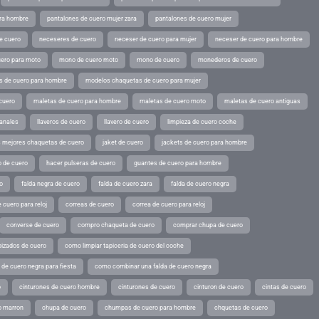
ara hombre
pantalones de cuero mujer zara
pantalones de cuero mujer
e cuero
neceseres de cuero
neceser de cuero para mujer
neceser de cuero para hombre
ero para moto
mono de cuero moto
mono de cuero
monederos de cuero
s de cuero para hombre
modelos chaquetas de cuero para mujer
cuero
maletas de cuero para hombre
maletas de cuero moto
maletas de cuero antiguas
sanales
llaveros de cuero
llavero de cuero
limpieza de cuero coche
s mejores chaquetas de cuero
jaket de cuero
jackets de cuero para hombre
o de cuero
hacer pulseras de cuero
guantes de cuero para hombre
o
falda negra de cuero
falda de cuero zara
falda de cuero negra
 cuero para reloj
correas de cuero
correa de cuero para reloj
converse de cuero
compro chaqueta de cuero
comprar chupa de cuero
pizados de cuero
como limpiar tapiceria de cuero del coche
de cuero negra para fiesta
como combinar una falda de cuero negra
o
cinturones de cuero hombre
cinturones de cuero
cinturon de cuero
cintas de cuero
o marron
chupa de cuero
chumpas de cuero para hombre
chquetas de cuero