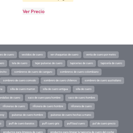
Ver Precio
tes de cuero
vestidos de cuero
ver chaquetas de cuero
venta de cuero por metro
uero
tela de cuero
tejer pulseras de cuero
tapicerias de cuero
tapicería de cuero
pincho
sombreros de cuero de canguro
sombreros de cuero colombiano
sombrero de cuero comodo
sombrero de cuero chilenos
sombrero de cuero australiano
ina
silla de cuero marron
silla de cuero antigua
silla de cuero
andalias de cuero
saco de cuero para hombre
saco de cuero hombre
riñoneras de cuero
riñonera de cuero hombre
riñonera de cuero
eroy
pulseras de cuero hombre
pulseras de cuero hechas a mano
o
puff de cuero baratos
puff cuero gris
puff baul cuero
puf de cuero precio
productos para limpieza de cuero
productos para limpiar la tapiceria de cuero del coche