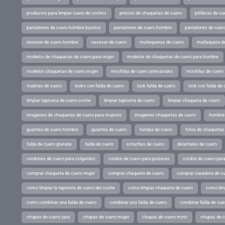
productos para limpiar cuero de coches
precios de chaquetas de cuero
pitilleras de cu
pantalones de cuero hombre baratos
pantalones de cuero hombre
pantalones de cuer
neceser de cuero hombre
neceser de cuero
muñequeras de cuero
muñequera de
modelos de chaquetas de cuero para mujer
modelos de chaquetas de cuero para hombre
modelos chaquetas de cuero mujer
mochilas de cuero artesanales
mochilas de cuero
maletas de cuero
looks con falda de cuero
look falda de cuero
look con falda de 
limpiar tapiceria de cuero coche
limpiar tapiceria de cuero
limpiar chaqueta de cuero
imagenes de chaquetas de cuero para mujeres
imagenes chaquetas de cuero
hombres
guantes de cuero hombre
guantes de cuero
fundas de cuero
fotos de chaquetas
falda de cuero granate
falda de cuero
estuches de cuero
delantales de cuero
cordones de cuero para colgantes
cordon de cuero para pulseras
cordon de cuero par
comprar chaqueta de cuero mujer
comprar chaqueta de cuero
comprar cazadora de c
como limpiar la tapiceria de cuero del coche
como limpiar chaqueta de cuero
como limp
como combinar una falda de cuero
combinar una falda de cuero
combinar falda de cue
chupas de cuero zara
chupas de cuero mujer
chupas de cuero moto
chupas de 