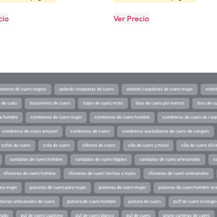
cio
Ver Precio
converse de cuero negras
zalando chaquetas de cuero
zalando cazadoras de cuero mujer
volan
a de cubo
tratamiento de cuero
trajes de cuero moto
tiras de cuero por metros
tiras de c
ra hombre
sombreros de cuero mujer
sombreros de cuero hombre
sombreros de cuero de car
sombreros de cuero amazon
sombreros de cuero
sombreros australianos de cuero de canguro
sofas de cuero
sofa de cuero
sillones de cuero
silla de cuero y metal
silla de cuero ofic
sandalias de cuero hombre
sandalias de cuero hippies
sandalias de cuero artesanales
s
riñoneras de cuero hombre
riñoneras de cuero hechas a mano
riñoneras de cuero artesanales
ara mujer
pulseras de cuero para mujer
pulseras de cuero mujer
pulseras de cuero hombre vic
lseras artesanales de cuero
pulsera de cuero hombre
pulsera de cuero
puff de cuero ecologic
rado
puf de cuero capitone
puf de cuero blanco
puf de cuero
prune carteras de cuero