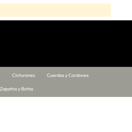
s
Cinturones
Cuerdas y Cordones
Zapatos y Botas