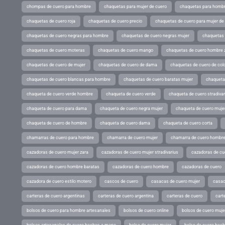
chompas de cuero para hombre
chaquetas para mujer de cuero
chaquetas para hombr
chaquetas de cuero roja
chaquetas de cuero precio
chaquetas de cuero para mujer d
chaquetas de cuero negras para hombre
chaquetas de cuero negras mujer
chaquetas 
chaquetas de cuero moteras
chaquetas de cuero mango
chaquetas de cuero hombre 
chaquetas de cuero de mujer
chaquetas de cuero de dama
chaquetas de cuero de col
chaquetas de cuero blancas para hombre
chaquetas de cuero baratas mujer
chaqueta
chaqueta de cuero verde hombre
chaqueta de cuero verde
chaqueta de cuero stradivar
chaqueta de cuero para dama
chaqueta de cuero negra mujer
chaqueta de cuero mujer
chaqueta de cuero de hombre
chaqueta de cuero dama
chaqueta de cuero corta
chamarras de cuero para hombre
chamarra de cuero mujer
chamarra de cuero hombr
cazadoras de cuero mujer zara
cazadoras de cuero mujer stradivarius
cazadoras de cue
cazadoras de cuero hombre baratas
cazadoras de cuero hombre
cazadoras de cuero
cazadora de cuero estilo motero
cascos de cuero
casacas de cuero mujer
casac
carteras de cuero argentinas
carteras de cuero argentina
carteras de cuero
cart
bolsos de cuero para hombre artesanales
bolsos de cuero online
bolsos de cuero muje
bolsos artesanales de cuero hechos a mano
bolso de cuero mujer
bolso de cuero hec