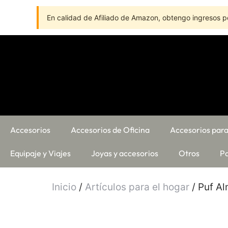
En calidad de Afiliado de Amazon, obtengo ingresos po
Accesorios
Accesorios de Oficina
Accesorios para
Equipaje y Viajes
Joyas y accesorios
Otros
Pa
Inicio
/
Artículos para el hogar
/ Puf A