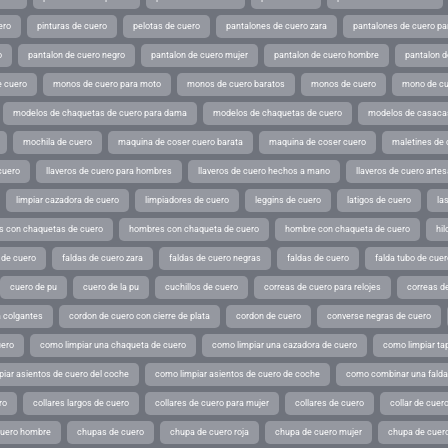
ero
pinturas de cuero
pelotas de cuero
pantalones de cuero zara
pantalones de cuero p
o
pantalon de cuero negro
pantalon de cuero mujer
pantalon de cuero hombre
pantalon d
 cuero
monos de cuero para moto
monos de cuero baratos
monos de cuero
mono de cu
modelos de chaquetas de cuero para dama
modelos de chaquetas de cuero
modelos de casaca
mochila de cuero
maquina de coser cuero barata
maquina de coser cuero
maletines de 
cuero
llaveros de cuero para hombres
llaveros de cuero hechos a mano
llaveros de cuero arte
limpiar cazadora de cuero
limpiadores de cuero
leggins de cuero
latigos de cuero
la
 con chaquetas de cuero
hombres con chaqueta de cuero
hombre con chaqueta de cuero
hil
 de cuero
faldas de cuero zara
faldas de cuero negras
faldas de cuero
falda tubo de cuer
cuero de pu
cuero de la pu
cuchillos de cuero
correas de cuero para relojes
correas de
a colgantes
cordon de cuero con cierre de plata
cordon de cuero
converse negras de cuero
uero
como limpiar una chaqueta de cuero
como limpiar una cazadora de cuero
como limpiar ta
iar asientos de cuero del coche
como limpiar asientos de cuero de coche
como combinar una falda 
ro
collares largos de cuero
collares de cuero para mujer
collares de cuero
collar de cuer
cuero hombre
chupas de cuero
chupa de cuero roja
chupa de cuero mujer
chupa de cuer