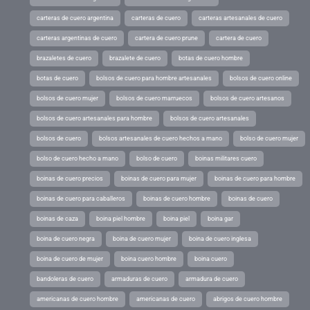
carteras de cuero argentina
carteras de cuero
carteras artesanales de cuero
carteras argentinas de cuero
cartera de cuero prune
cartera de cuero
brazaletes de cuero
brazalete de cuero
botas de cuero hombre
botas de cuero
bolsos de cuero para hombre artesanales
bolsos de cuero online
bolsos de cuero mujer
bolsos de cuero marruecos
bolsos de cuero artesanos
bolsos de cuero artesanales para hombre
bolsos de cuero artesanales
bolsos de cuero
bolsos artesanales de cuero hechos a mano
bolso de cuero mujer
bolso de cuero hecho a mano
bolso de cuero
boinas militares cuero
boinas de cuero precios
boinas de cuero para mujer
boinas de cuero para hombre
boinas de cuero para caballeros
boinas de cuero hombre
boinas de cuero
boinas de caza
boina piel hombre
boina piel
boina gar
boina de cuero negra
boina de cuero mujer
boina de cuero inglesa
boina de cuero de mujer
boina cuero hombre
boina cuero
bandoleras de cuero
armaduras de cuero
armadura de cuero
americanas de cuero hombre
americanas de cuero
abrigos de cuero hombre