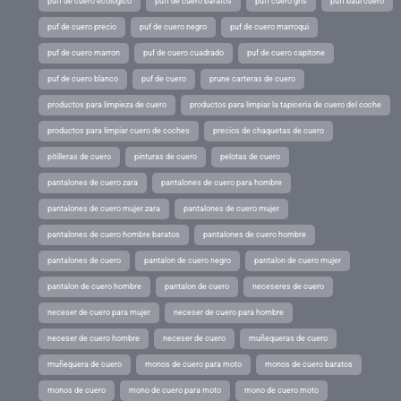
puff de cuero ecologico
puff de cuero baratos
puff cuero gris
puff baul cuero
puf de cuero precio
puf de cuero negro
puf de cuero marroqui
puf de cuero marron
puf de cuero cuadrado
puf de cuero capitone
puf de cuero blanco
puf de cuero
prune carteras de cuero
productos para limpieza de cuero
productos para limpiar la tapiceria de cuero del coche
productos para limpiar cuero de coches
precios de chaquetas de cuero
pitilleras de cuero
pinturas de cuero
pelotas de cuero
pantalones de cuero zara
pantalones de cuero para hombre
pantalones de cuero mujer zara
pantalones de cuero mujer
pantalones de cuero hombre baratos
pantalones de cuero hombre
pantalones de cuero
pantalon de cuero negro
pantalon de cuero mujer
pantalon de cuero hombre
pantalon de cuero
neceseres de cuero
neceser de cuero para mujer
neceser de cuero para hombre
neceser de cuero hombre
neceser de cuero
muñequeras de cuero
muñequera de cuero
monos de cuero para moto
monos de cuero baratos
monos de cuero
mono de cuero para moto
mono de cuero moto