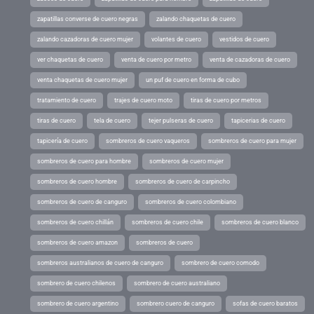
zapatillas converse de cuero negras
zalando chaquetas de cuero
zalando cazadoras de cuero mujer
volantes de cuero
vestidos de cuero
ver chaquetas de cuero
venta de cuero por metro
venta de cazadoras de cuero
venta chaquetas de cuero mujer
un puf de cuero en forma de cubo
tratamiento de cuero
trajes de cuero moto
tiras de cuero por metros
tiras de cuero
tela de cuero
tejer pulseras de cuero
tapicerias de cuero
tapicería de cuero
sombreros de cuero vaqueros
sombreros de cuero para mujer
sombreros de cuero para hombre
sombreros de cuero mujer
sombreros de cuero hombre
sombreros de cuero de carpincho
sombreros de cuero de canguro
sombreros de cuero colombiano
sombreros de cuero chillán
sombreros de cuero chile
sombreros de cuero blanco
sombreros de cuero amazon
sombreros de cuero
sombreros australianos de cuero de canguro
sombrero de cuero comodo
sombrero de cuero chilenos
sombrero de cuero australiano
sombrero de cuero argentino
sombrero cuero de canguro
sofas de cuero baratos