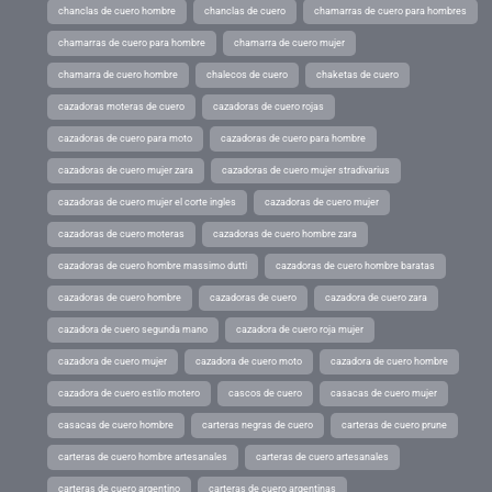
chanclas de cuero hombre
chanclas de cuero
chamarras de cuero para hombres
chamarras de cuero para hombre
chamarra de cuero mujer
chamarra de cuero hombre
chalecos de cuero
chaketas de cuero
cazadoras moteras de cuero
cazadoras de cuero rojas
cazadoras de cuero para moto
cazadoras de cuero para hombre
cazadoras de cuero mujer zara
cazadoras de cuero mujer stradivarius
cazadoras de cuero mujer el corte ingles
cazadoras de cuero mujer
cazadoras de cuero moteras
cazadoras de cuero hombre zara
cazadoras de cuero hombre massimo dutti
cazadoras de cuero hombre baratas
cazadoras de cuero hombre
cazadoras de cuero
cazadora de cuero zara
cazadora de cuero segunda mano
cazadora de cuero roja mujer
cazadora de cuero mujer
cazadora de cuero moto
cazadora de cuero hombre
cazadora de cuero estilo motero
cascos de cuero
casacas de cuero mujer
casacas de cuero hombre
carteras negras de cuero
carteras de cuero prune
carteras de cuero hombre artesanales
carteras de cuero artesanales
carteras de cuero argentino
carteras de cuero argentinas