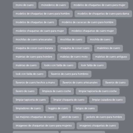
mono de cuero
monederos de cuero
modelos de chaquetas de cuero para mujer
modelos de chaquetas de cuero para hombre
modelos de chaquetas de cuero para dama
modelos de chaquetas de cuero
modelos de casacas de cuero para hombre
modelos chaquetas de cuero para mujer
modelos chaquetas de cuero mujer
mochilas de cuero artesanales
mochilas de cuero
mochila de cuero
maquina de coser cuero barata
maquina de coser cuero
maletines de cuero
maletas de cuero para hombre
maletas de cuero moto
maletas de cuero antiguas
maletas de cuero
looks con falda de cuero
look falda de cuero
look con falda de cuero
llaveros de cuero para hombres
llaveros de cuero hechos a mano
llaveros de cuero artesanales
llaveros de cuero
llavero de cuero
limpieza de cuero coche
limpiar tapiceria de cuero coche
limpiar tapiceria de cuero
limpiar chaqueta de cuero
limpiar cazadora de cuero
limpiadores de cuero
leggins de cuero
latigos de cuero
las mejores chaquetas de cuero
jaket de cuero
jackets de cuero para hombre
imagenes de chaquetas de cuero para mujeres
imagenes chaquetas de cuero