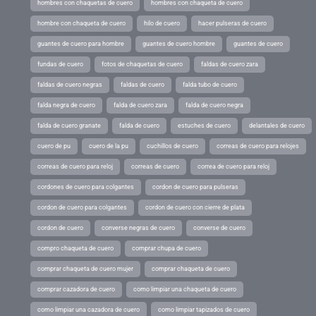
hombres con chaquetas de cuero
hombres con chaqueta de cuero
hombre con chaqueta de cuero
hilo de cuero
hacer pulseras de cuero
guantes de cuero para hombre
guantes de cuero hombre
guantes de cuero
fundas de cuero
fotos de chaquetas de cuero
faldas de cuero zara
faldas de cuero negras
faldas de cuero
falda tubo de cuero
falda negra de cuero
falda de cuero zara
falda de cuero negra
falda de cuero granate
falda de cuero
estuches de cuero
delantales de cuero
cuero de pu
cuero de la pu
cuchillos de cuero
correas de cuero para relojes
correas de cuero para reloj
correas de cuero
correa de cuero para reloj
cordones de cuero para colgantes
cordon de cuero para pulseras
cordon de cuero para colgantes
cordon de cuero con cierre de plata
cordon de cuero
converse negras de cuero
converse de cuero
compro chaqueta de cuero
comprar chupa de cuero
comprar chaqueta de cuero mujer
comprar chaqueta de cuero
comprar cazadora de cuero
como limpiar una chaqueta de cuero
como limpiar una cazadora de cuero
como limpiar tapizados de cuero