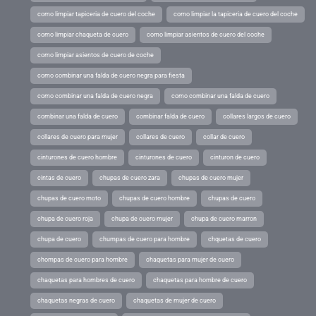
como limpiar tapiceria de cuero del coche
como limpiar la tapiceria de cuero del coche
como limpiar chaqueta de cuero
como limpiar asientos de cuero del coche
como limpiar asientos de cuero de coche
como combinar una falda de cuero negra para fiesta
como combinar una falda de cuero negra
como combinar una falda de cuero
combinar una falda de cuero
combinar falda de cuero
collares largos de cuero
collares de cuero para mujer
collares de cuero
collar de cuero
cinturones de cuero hombre
cinturones de cuero
cinturon de cuero
cintas de cuero
chupas de cuero zara
chupas de cuero mujer
chupas de cuero moto
chupas de cuero hombre
chupas de cuero
chupa de cuero roja
chupa de cuero mujer
chupa de cuero marron
chupa de cuero
chumpas de cuero para hombre
chquetas de cuero
chompas de cuero para hombre
chaquetas para mujer de cuero
chaquetas para hombres de cuero
chaquetas para hombre de cuero
chaquetas negras de cuero
chaquetas de mujer de cuero