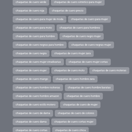
chaquetas de cuero verde
chaquetas de cuero sintetico para mujer
chaquetas de cuero roja
chaquetas de cuero precio
chaquetas de cuero para mujer de moda
chaquetas de cuero para mujer
chaquetas de cuero para moto
chaquetas de cuero para hombres
chaquetas de cuero para hombre
chaquetas de cuero negro mujer
chaquetas de cuero negras para hombre
chaquetas de cuero negras mujer
chaquetas de cuero negra
chaquetas de cuero mujer zara
chaquetas de cuero mujer stradivarius
chaquetas de cuero mujer cortas
chaquetas de cuero mujer
chaquetas de cuero moto
chaquetas de cuero moteras
chaquetas de cuero mango
chaquetas de cuero hombre zara
chaquetas de cuero hombre rockeras
chaquetas de cuero hombre baratas
chaquetas de cuero hombre amazon
chaquetas de cuero hombre
chaquetas de cuero estilo motero
chaquetas de cuero de mujer
chaquetas de cuero de dama
chaquetas de cuero de colores
chaquetas de cuero dama
chaquetas de cuero cortas mujer
chaquetas de cuero cortas
chaquetas de cuero chica