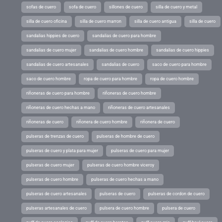
sofas de cuero
sofa de cuero
sillones de cuero
silla de cuero y metal
silla de cuero oficina
silla de cuero marron
silla de cuero antigua
silla de cuero
sandalias hippies de cuero
sandalias de cuero para hombre
sandalias de cuero mujer
sandalias de cuero hombre
sandalias de cuero hippies
sandalias de cuero artesanales
sandalias de cuero
saco de cuero para hombre
saco de cuero hombre
ropa de cuero para hombre
ropa de cuero hombre
riñoneras de cuero para hombre
riñoneras de cuero hombre
riñoneras de cuero hechas a mano
riñoneras de cuero artesanales
riñoneras de cuero
riñonera de cuero hombre
riñonera de cuero
pulseras de trenzas de cuero
pulseras de hombre de cuero
pulseras de cuero y plata para mujer
pulseras de cuero para mujer
pulseras de cuero mujer
pulseras de cuero hombre viceroy
pulseras de cuero hombre
pulseras de cuero hechas a mano
pulseras de cuero artesanales
pulseras de cuero
pulseras de cordon de cuero
pulseras artesanales de cuero
pulsera de cuero hombre
pulsera de cuero