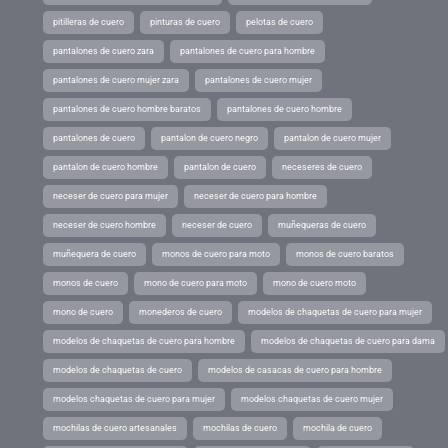
pitilleras de cuero
pinturas de cuero
pelotas de cuero
pantalones de cuero zara
pantalones de cuero para hombre
pantalones de cuero mujer zara
pantalones de cuero mujer
pantalones de cuero hombre baratos
pantalones de cuero hombre
pantalones de cuero
pantalon de cuero negro
pantalon de cuero mujer
pantalon de cuero hombre
pantalon de cuero
neceseres de cuero
neceser de cuero para mujer
neceser de cuero para hombre
neceser de cuero hombre
neceser de cuero
muñequeras de cuero
muñequera de cuero
monos de cuero para moto
monos de cuero baratos
monos de cuero
mono de cuero para moto
mono de cuero moto
mono de cuero
monederos de cuero
modelos de chaquetas de cuero para mujer
modelos de chaquetas de cuero para hombre
modelos de chaquetas de cuero para dama
modelos de chaquetas de cuero
modelos de casacas de cuero para hombre
modelos chaquetas de cuero para mujer
modelos chaquetas de cuero mujer
mochilas de cuero artesanales
mochilas de cuero
mochila de cuero