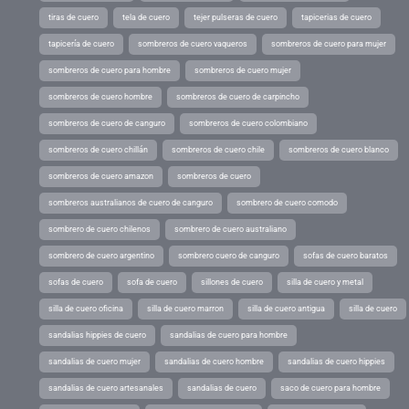
tiras de cuero
tela de cuero
tejer pulseras de cuero
tapicerias de cuero
tapicería de cuero
sombreros de cuero vaqueros
sombreros de cuero para mujer
sombreros de cuero para hombre
sombreros de cuero mujer
sombreros de cuero hombre
sombreros de cuero de carpincho
sombreros de cuero de canguro
sombreros de cuero colombiano
sombreros de cuero chillán
sombreros de cuero chile
sombreros de cuero blanco
sombreros de cuero amazon
sombreros de cuero
sombreros australianos de cuero de canguro
sombrero de cuero comodo
sombrero de cuero chilenos
sombrero de cuero australiano
sombrero de cuero argentino
sombrero cuero de canguro
sofas de cuero baratos
sofas de cuero
sofa de cuero
sillones de cuero
silla de cuero y metal
silla de cuero oficina
silla de cuero marron
silla de cuero antigua
silla de cuero
sandalias hippies de cuero
sandalias de cuero para hombre
sandalias de cuero mujer
sandalias de cuero hombre
sandalias de cuero hippies
sandalias de cuero artesanales
sandalias de cuero
saco de cuero para hombre