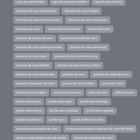
saco de cuero hombre
ropa de cuero para hombre
ropa de cuero hombre
riñoneras de cuero para hombre
riñoneras de cuero hombre
riñoneras de cuero hechas a mano
riñoneras de cuero artesanales
riñoneras de cuero
riñonera de cuero hombre
riñonera de cuero
pulseras de trenzas de cuero
pulseras de hombre de cuero
pulseras de cuero y plata para mujer
pulseras de cuero para mujer
pulseras de cuero mujer
pulseras de cuero hombre viceroy
pulseras de cuero hombre
pulseras de cuero hechas a mano
pulseras de cuero artesanales
pulseras de cuero
pulseras de cordon de cuero
pulseras artesanales de cuero
pulsera de cuero hombre
pulsera de cuero
puff de cuero ecologico
puff de cuero baratos
puff cuero gris
puff baul cuero
puf de cuero precio
puf de cuero negro
puf de cuero marroqui
puf de cuero marron
puf de cuero cuadrado
puf de cuero capitone
puf de cuero blanco
puf de cuero
prune carteras de cuero
productos para limpieza de cuero
productos para limpiar la tapiceria de cuero del coche
productos para limpiar cuero de coches
precios de chaquetas de cuero