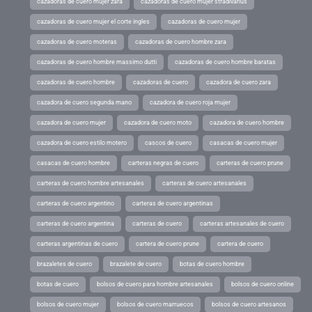
cazadoras de cuero mujer zara
cazadoras de cuero mujer stradivarius
cazadoras de cuero mujer el corte ingles
cazadoras de cuero mujer
cazadoras de cuero moteras
cazadoras de cuero hombre zara
cazadoras de cuero hombre massimo dutti
cazadoras de cuero hombre baratas
cazadoras de cuero hombre
cazadoras de cuero
cazadora de cuero zara
cazadora de cuero segunda mano
cazadora de cuero roja mujer
cazadora de cuero mujer
cazadora de cuero moto
cazadora de cuero hombre
cazadora de cuero estilo motero
cascos de cuero
casacas de cuero mujer
casacas de cuero hombre
carteras negras de cuero
carteras de cuero prune
carteras de cuero hombre artesanales
carteras de cuero artesanales
carteras de cuero argentino
carteras de cuero argentinas
carteras de cuero argentina
carteras de cuero
carteras artesanales de cuero
carteras argentinas de cuero
cartera de cuero prune
cartera de cuero
brazaletes de cuero
brazalete de cuero
botas de cuero hombre
botas de cuero
bolsos de cuero para hombre artesanales
bolsos de cuero online
bolsos de cuero mujer
bolsos de cuero marruecos
bolsos de cuero artesanos