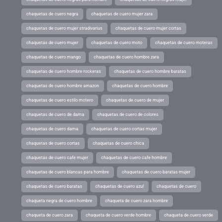
chaquetas de cuero negra
chaquetas de cuero mujer zara
chaquetas de cuero mujer stradivarius
chaquetas de cuero mujer cortas
chaquetas de cuero mujer
chaquetas de cuero moto
chaquetas de cuero moteras
chaquetas de cuero mango
chaquetas de cuero hombre zara
chaquetas de cuero hombre rockeras
chaquetas de cuero hombre baratas
chaquetas de cuero hombre amazon
chaquetas de cuero hombre
chaquetas de cuero estilo motero
chaquetas de cuero de mujer
chaquetas de cuero de dama
chaquetas de cuero de colores
chaquetas de cuero dama
chaquetas de cuero cortas mujer
chaquetas de cuero cortas
chaquetas de cuero chica
chaquetas de cuero cafe mujer
chaquetas de cuero cafe hombre
chaquetas de cuero blancas para hombre
chaquetas de cuero baratas mujer
chaquetas de cuero baratas
chaquetas de cuero azul
chaquetas de cuero
chaqueta negra de cuero hombre
chaqueta de cuero zara hombre
chaqueta de cuero zara
chaqueta de cuero verde hombre
chaqueta de cuero verde