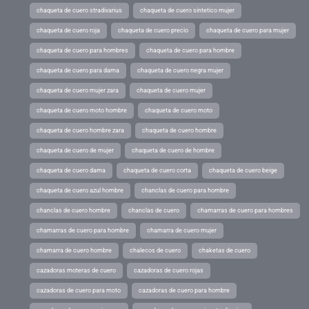
chaqueta de cuero stradivarius
chaqueta de cuero sintetico mujer
chaqueta de cuero roja
chaqueta de cuero precio
chaqueta de cuero para mujer
chaqueta de cuero para hombres
chaqueta de cuero para hombre
chaqueta de cuero para dama
chaqueta de cuero negra mujer
chaqueta de cuero mujer zara
chaqueta de cuero mujer
chaqueta de cuero moto hombre
chaqueta de cuero moto
chaqueta de cuero hombre zara
chaqueta de cuero hombre
chaqueta de cuero de mujer
chaqueta de cuero de hombre
chaqueta de cuero dama
chaqueta de cuero corta
chaqueta de cuero beige
chaqueta de cuero azul hombre
chanclas de cuero para hombre
chanclas de cuero hombre
chanclas de cuero
chamarras de cuero para hombres
chamarras de cuero para hombre
chamarra de cuero mujer
chamarra de cuero hombre
chalecos de cuero
chaketas de cuero
cazadoras moteras de cuero
cazadoras de cuero rojas
cazadoras de cuero para moto
cazadoras de cuero para hombre