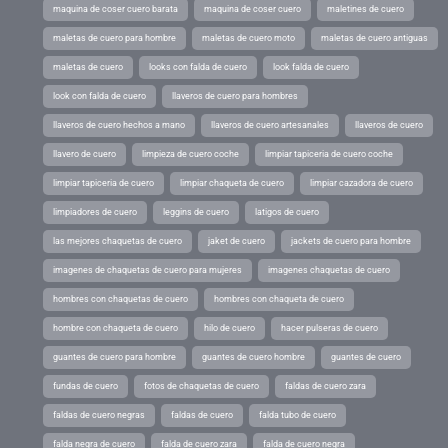
maquina de coser cuero barata
maquina de coser cuero
maletines de cuero
maletas de cuero para hombre
maletas de cuero moto
maletas de cuero antiguas
maletas de cuero
looks con falda de cuero
look falda de cuero
look con falda de cuero
llaveros de cuero para hombres
llaveros de cuero hechos a mano
llaveros de cuero artesanales
llaveros de cuero
llavero de cuero
limpieza de cuero coche
limpiar tapiceria de cuero coche
limpiar tapiceria de cuero
limpiar chaqueta de cuero
limpiar cazadora de cuero
limpiadores de cuero
leggins de cuero
latigos de cuero
las mejores chaquetas de cuero
jaket de cuero
jackets de cuero para hombre
imagenes de chaquetas de cuero para mujeres
imagenes chaquetas de cuero
hombres con chaquetas de cuero
hombres con chaqueta de cuero
hombre con chaqueta de cuero
hilo de cuero
hacer pulseras de cuero
guantes de cuero para hombre
guantes de cuero hombre
guantes de cuero
fundas de cuero
fotos de chaquetas de cuero
faldas de cuero zara
faldas de cuero negras
faldas de cuero
falda tubo de cuero
falda negra de cuero
falda de cuero zara
falda de cuero negra