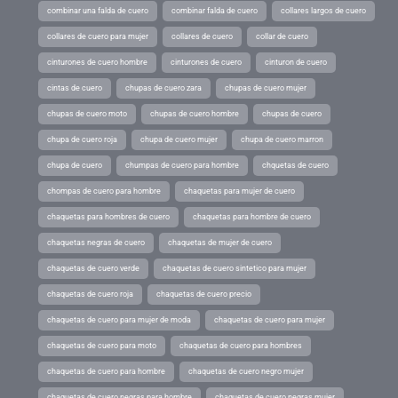
combinar una falda de cuero
combinar falda de cuero
collares largos de cuero
collares de cuero para mujer
collares de cuero
collar de cuero
cinturones de cuero hombre
cinturones de cuero
cinturon de cuero
cintas de cuero
chupas de cuero zara
chupas de cuero mujer
chupas de cuero moto
chupas de cuero hombre
chupas de cuero
chupa de cuero roja
chupa de cuero mujer
chupa de cuero marron
chupa de cuero
chumpas de cuero para hombre
chquetas de cuero
chompas de cuero para hombre
chaquetas para mujer de cuero
chaquetas para hombres de cuero
chaquetas para hombre de cuero
chaquetas negras de cuero
chaquetas de mujer de cuero
chaquetas de cuero verde
chaquetas de cuero sintetico para mujer
chaquetas de cuero roja
chaquetas de cuero precio
chaquetas de cuero para mujer de moda
chaquetas de cuero para mujer
chaquetas de cuero para moto
chaquetas de cuero para hombres
chaquetas de cuero para hombre
chaquetas de cuero negro mujer
chaquetas de cuero negras para hombre
chaquetas de cuero negras mujer