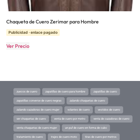
Chaqueta de Cuero Zerimar para Hombre
Publicidad · enlace pagado
Ver Precio
zuecos de cuero
zapatillas de cuero para hombre
zapatillas de cuero
zapatillas converse de cuero negras
zalando chaquetas de cuero
zalando cazadoras de cuero mujer
volantes de cuero
vestidos de cuero
ver chaquetas de cuero
venta de cuero por metro
venta de cazadoras de cuero
venta chaquetas de cuero mujer
un puf de cuero en forma de cubo
tratamiento de cuero
trajes de cuero moto
tiras de cuero por metros