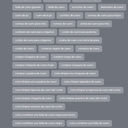
falda de cuero granate
falda de cuero
estuches de cuero
delantales de cuero
cuero de pu
cuero de la pu
cuchillos de cuero
correas de cuero para relojes
correas de cuero para reloj
correas de cuero
correa de cuero para reloj
cordones de cuero para colgantes
cordon de cuero para pulseras
cordon de cuero para colgantes
cordon de cuero con cierre de plata
cordon de cuero
converse negras de cuero
converse de cuero
compro chaqueta de cuero
comprar chupa de cuero
comprar chaqueta de cuero mujer
comprar chaqueta de cuero
comprar cazadora de cuero
como limpiar una chaqueta de cuero
como limpiar una cazadora de cuero
como limpiar tapizados de cuero
como limpiar tapiceria de cuero del coche
como limpiar la tapiceria de cuero del coche
como limpiar chaqueta de cuero
como limpiar asientos de cuero del coche
como limpiar asientos de cuero de coche
como combinar una falda de cuero negra para fiesta
como combinar una falda de cuero negra
como combinar una falda de cuero