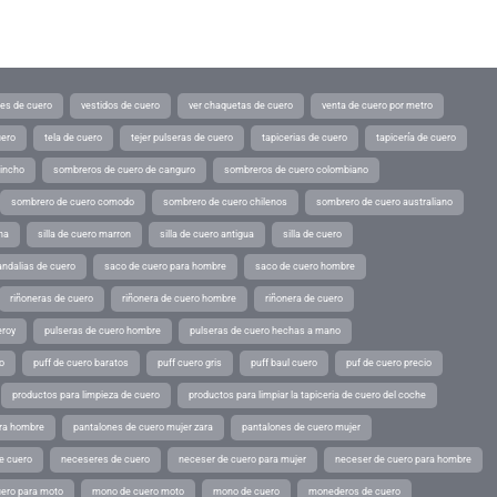
tes de cuero
vestidos de cuero
ver chaquetas de cuero
venta de cuero por metro
uero
tela de cuero
tejer pulseras de cuero
tapicerias de cuero
tapicería de cuero
pincho
sombreros de cuero de canguro
sombreros de cuero colombiano
sombrero de cuero comodo
sombrero de cuero chilenos
sombrero de cuero australiano
ina
silla de cuero marron
silla de cuero antigua
silla de cuero
andalias de cuero
saco de cuero para hombre
saco de cuero hombre
riñoneras de cuero
riñonera de cuero hombre
riñonera de cuero
eroy
pulseras de cuero hombre
pulseras de cuero hechas a mano
o
puff de cuero baratos
puff cuero gris
puff baul cuero
puf de cuero precio
productos para limpieza de cuero
productos para limpiar la tapiceria de cuero del coche
ara hombre
pantalones de cuero mujer zara
pantalones de cuero mujer
e cuero
neceseres de cuero
neceser de cuero para mujer
neceser de cuero para hombre
ero para moto
mono de cuero moto
mono de cuero
monederos de cuero