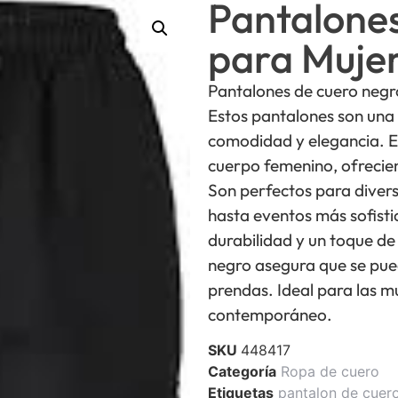
Pantalone
para Muje
Pantalones de cuero negro
Estos pantalones son una
comodidad y elegancia. E
cuerpo femenino, ofrecien
Son perfectos para divers
hasta eventos más sofisti
durabilidad y un toque de 
negro asegura que se pue
prendas. Ideal para las mu
contemporáneo.
SKU
448417
Categoría
Ropa de cuero
Etiquetas
pantalon de cuer