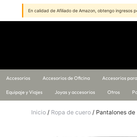
En calidad de Afiliado de Amazon, obtengo ingresos po
Accesorios
Accesorios de Oficina
Accesorios para
Equipaje y Viajes
Joyas y accesorios
Otros
Pa
Inicio
/
Ropa de cuero
/ Pantalones de