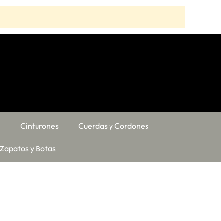
s
Cinturones
Cuerdas y Cordones
Zapatos y Botas