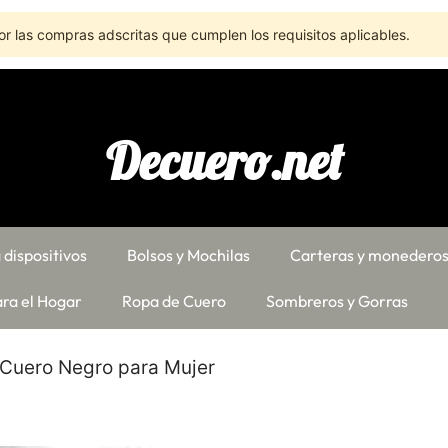
r las compras adscritas que cumplen los requisitos aplicables.
Decuero.net
 dispositivos
Bolsos y Mochilas
Carteras y monedero
ra el Hogar
Ropa de Cuero
Sombreros y Gorras
 Cuero Negro para Mujer