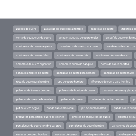
zuecos de cuero
zapatillas de cuero para hombre
zapatillas de cuero
zapatillas 
venta de cazadoras de cuero
venta chaquetas de cuero mujer
un puf de cuero en form
sombreros de cuero vaqueros
sombreros de cuero para mujer
sombreros de cuero pa
sombreros de cuero chillán
sombreros de cuero chile
sombreros de cuero blanco
sombrero de cuero argentino
sombrero cuero de canguro
sofas de cuero baratos
sandalias hippies de cuero
sandalias de cuero para hombre
sandalias de cuero mujer
ropa de cuero para hombre
ropa de cuero hombre
riñoneras de cuero para hombre
pulseras de trenzas de cuero
pulseras de hombre de cuero
pulseras de cuero y plata p
pulseras de cuero artesanales
pulseras de cuero
pulseras de cordon de cuero
pu
puf de cuero negro
puf de cuero marroqui
puf de cuero marron
puf de cuero cuad
productos para limpiar cuero de coches
precios de chaquetas de cuero
pitilleras de cu
pantalones de cuero hombre baratos
pantalones de cuero hombre
pantalones de cuer
neceser de cuero hombre
neceser de cuero
muñequeras de cuero
muñequera de