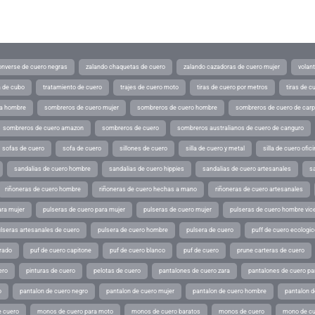
converse de cuero negras
zalando chaquetas de cuero
zalando cazadoras de cuero mujer
volan
a de cubo
tratamiento de cuero
trajes de cuero moto
tiras de cuero por metros
tiras de c
ra hombre
sombreros de cuero mujer
sombreros de cuero hombre
sombreros de cuero de car
sombreros de cuero amazon
sombreros de cuero
sombreros australianos de cuero de canguro
sofas de cuero
sofa de cuero
sillones de cuero
silla de cuero y metal
silla de cuero ofic
sandalias de cuero hombre
sandalias de cuero hippies
sandalias de cuero artesanales
s
riñoneras de cuero hombre
riñoneras de cuero hechas a mano
riñoneras de cuero artesanales
ara mujer
pulseras de cuero para mujer
pulseras de cuero mujer
pulseras de cuero hombre vic
lseras artesanales de cuero
pulsera de cuero hombre
pulsera de cuero
puff de cuero ecologic
rado
puf de cuero capitone
puf de cuero blanco
puf de cuero
prune carteras de cuero
ero
pinturas de cuero
pelotas de cuero
pantalones de cuero zara
pantalones de cuero p
o
pantalon de cuero negro
pantalon de cuero mujer
pantalon de cuero hombre
pantalon d
 cuero
monos de cuero para moto
monos de cuero baratos
monos de cuero
mono de cu