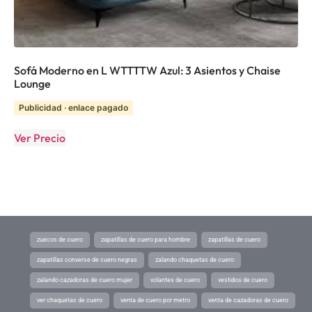
Sofá Moderno en L WTTTTW Azul: 3 Asientos y Chaise
Lounge
Publicidad · enlace pagado
Ver Precio
zuecos de cuero
zapatillas de cuero para hombre
zapatillas de cuero
zapatillas converse de cuero negras
zalando chaquetas de cuero
zalando cazadoras de cuero mujer
volantes de cuero
vestidos de cuero
ver chaquetas de cuero
venta de cuero por metro
venta de cazadoras de cuero