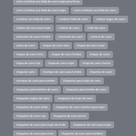
como combinar una falda de cuero negra para fiesta
como combinar una falda de cuero negra
como combinar una falda de cuero
combinar una falda de cuero
combinar falda de cuero
collares largos de cuero
collares de cuero para mujer
collares de cuero
collar de cuero
cinturones de cuero hombre
cinturones de cuero
cinturon de cuero
cintas de cuero
chupas de cuero zara
chupas de cuero mujer
chupas de cuero moto
chupas de cuero hombre
chupas de cuero
chupa de cuero roja
chupa de cuero mujer
chupa de cuero marron
chupa de cuero
chumpas de cuero para hombre
chquetas de cuero
chompas de cuero para hombre
chaquetas para mujer de cuero
chaquetas para hombres de cuero
chaquetas para hombre de cuero
chaquetas negras de cuero
chaquetas de mujer de cuero
chaquetas de cuero verde
chaquetas de cuero sintetico para mujer
chaquetas de cuero roja
chaquetas de cuero precio
chaquetas de cuero para mujer de moda
chaquetas de cuero para mujer
chaquetas de cuero para moto
chaquetas de cuero para hombres