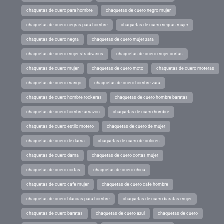
chaquetas de cuero para hombre
chaquetas de cuero negro mujer
chaquetas de cuero negras para hombre
chaquetas de cuero negras mujer
chaquetas de cuero negra
chaquetas de cuero mujer zara
chaquetas de cuero mujer stradivarius
chaquetas de cuero mujer cortas
chaquetas de cuero mujer
chaquetas de cuero moto
chaquetas de cuero moteras
chaquetas de cuero mango
chaquetas de cuero hombre zara
chaquetas de cuero hombre rockeras
chaquetas de cuero hombre baratas
chaquetas de cuero hombre amazon
chaquetas de cuero hombre
chaquetas de cuero estilo motero
chaquetas de cuero de mujer
chaquetas de cuero de dama
chaquetas de cuero de colores
chaquetas de cuero dama
chaquetas de cuero cortas mujer
chaquetas de cuero cortas
chaquetas de cuero chica
chaquetas de cuero cafe mujer
chaquetas de cuero cafe hombre
chaquetas de cuero blancas para hombre
chaquetas de cuero baratas mujer
chaquetas de cuero baratas
chaquetas de cuero azul
chaquetas de cuero