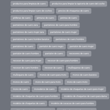
productos para limpieza de cuero
productos para limpiar la tapiceria de cuero del coche
productos para limpiar cuero de coches
precios de chaquetas de cuero
pitilleras de cuero
pinturas de cuero
pelotas de cuero
pantalones de cuero zara
pantalones de cuero para hombre
pantalones de cuero mujer zara
pantalones de cuero mujer
pantalones de cuero hombre baratos
pantalones de cuero hombre
pantalones de cuero
pantalon de cuero negro
pantalon de cuero mujer
pantalon de cuero hombre
pantalon de cuero
neceseres de cuero
neceser de cuero para mujer
neceser de cuero para hombre
neceser de cuero hombre
neceser de cuero
muñequeras de cuero
muñequera de cuero
monos de cuero para moto
monos de cuero baratos
monos de cuero
mono de cuero para moto
mono de cuero moto
mono de cuero
monederos de cuero
modelos de chaquetas de cuero para mujer
modelos de chaquetas de cuero para hombre
modelos de chaquetas de cuero para dama
modelos de chaquetas de cuero
modelos de casacas de cuero para hombre