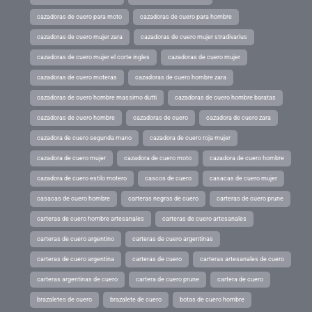
cazadoras de cuero para moto
cazadoras de cuero para hombre
cazadoras de cuero mujer zara
cazadoras de cuero mujer stradivarius
cazadoras de cuero mujer el corte ingles
cazadoras de cuero mujer
cazadoras de cuero moteras
cazadoras de cuero hombre zara
cazadoras de cuero hombre massimo dutti
cazadoras de cuero hombre baratas
cazadoras de cuero hombre
cazadoras de cuero
cazadora de cuero zara
cazadora de cuero segunda mano
cazadora de cuero roja mujer
cazadora de cuero mujer
cazadora de cuero moto
cazadora de cuero hombre
cazadora de cuero estilo motero
cascos de cuero
casacas de cuero mujer
casacas de cuero hombre
carteras negras de cuero
carteras de cuero prune
carteras de cuero hombre artesanales
carteras de cuero artesanales
carteras de cuero argentino
carteras de cuero argentinas
carteras de cuero argentina
carteras de cuero
carteras artesanales de cuero
carteras argentinas de cuero
cartera de cuero prune
cartera de cuero
brazaletes de cuero
brazalete de cuero
botas de cuero hombre