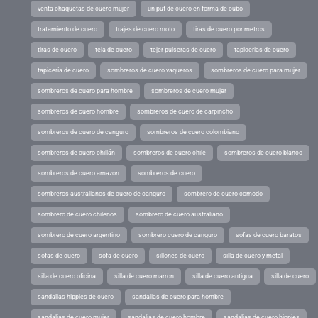
venta chaquetas de cuero mujer
un puf de cuero en forma de cubo
tratamiento de cuero
trajes de cuero moto
tiras de cuero por metros
tiras de cuero
tela de cuero
tejer pulseras de cuero
tapicerias de cuero
tapicería de cuero
sombreros de cuero vaqueros
sombreros de cuero para mujer
sombreros de cuero para hombre
sombreros de cuero mujer
sombreros de cuero hombre
sombreros de cuero de carpincho
sombreros de cuero de canguro
sombreros de cuero colombiano
sombreros de cuero chillán
sombreros de cuero chile
sombreros de cuero blanco
sombreros de cuero amazon
sombreros de cuero
sombreros australianos de cuero de canguro
sombrero de cuero comodo
sombrero de cuero chilenos
sombrero de cuero australiano
sombrero de cuero argentino
sombrero cuero de canguro
sofas de cuero baratos
sofas de cuero
sofa de cuero
sillones de cuero
silla de cuero y metal
silla de cuero oficina
silla de cuero marron
silla de cuero antigua
silla de cuero
sandalias hippies de cuero
sandalias de cuero para hombre
sandalias de cuero mujer
sandalias de cuero hombre
sandalias de cuero hippies