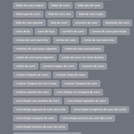
faldas de cuero negras
faldas de cuero
falda tubo de cuero
falda negra de cuero
falda de cuero zara
falda de cuero negra
falda de cuero granate
falda de cuero
estuches de cuero
delantales de cuero
cuero de pu
cuero de la pu
cuchillos de cuero
correas de cuero para relojes
correas de cuero para reloj
correas de cuero
correa de cuero para reloj
cordones de cuero para colgantes
cordon de cuero para pulseras
cordon de cuero para colgantes
cordon de cuero con cierre de plata
cordon de cuero
converse negras de cuero
converse de cuero
compro chaqueta de cuero
comprar chupa de cuero
comprar chaqueta de cuero mujer
comprar chaqueta de cuero
comprar cazadora de cuero
como limpiar una chaqueta de cuero
como limpiar una cazadora de cuero
como limpiar tapizados de cuero
como limpiar tapiceria de cuero del coche
como limpiar la tapiceria de cuero del coche
como limpiar chaqueta de cuero
como limpiar asientos de cuero del coche
como limpiar asientos de cuero de coche