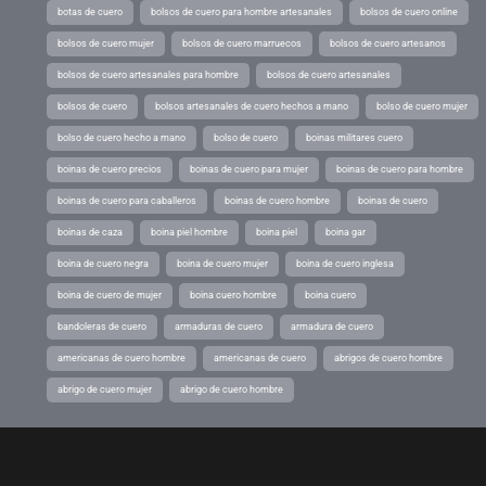
botas de cuero
bolsos de cuero para hombre artesanales
bolsos de cuero online
bolsos de cuero mujer
bolsos de cuero marruecos
bolsos de cuero artesanos
bolsos de cuero artesanales para hombre
bolsos de cuero artesanales
bolsos de cuero
bolsos artesanales de cuero hechos a mano
bolso de cuero mujer
bolso de cuero hecho a mano
bolso de cuero
boinas militares cuero
boinas de cuero precios
boinas de cuero para mujer
boinas de cuero para hombre
boinas de cuero para caballeros
boinas de cuero hombre
boinas de cuero
boinas de caza
boina piel hombre
boina piel
boina gar
boina de cuero negra
boina de cuero mujer
boina de cuero inglesa
boina de cuero de mujer
boina cuero hombre
boina cuero
bandoleras de cuero
armaduras de cuero
armadura de cuero
americanas de cuero hombre
americanas de cuero
abrigos de cuero hombre
abrigo de cuero mujer
abrigo de cuero hombre