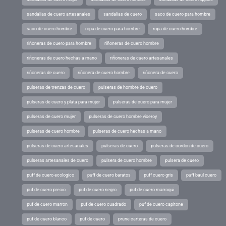
sandalias de cuero artesanales
sandalias de cuero
saco de cuero para hombre
saco de cuero hombre
ropa de cuero para hombre
ropa de cuero hombre
riñoneras de cuero para hombre
riñoneras de cuero hombre
riñoneras de cuero hechas a mano
riñoneras de cuero artesanales
riñoneras de cuero
riñonera de cuero hombre
riñonera de cuero
pulseras de trenzas de cuero
pulseras de hombre de cuero
pulseras de cuero y plata para mujer
pulseras de cuero para mujer
pulseras de cuero mujer
pulseras de cuero hombre viceroy
pulseras de cuero hombre
pulseras de cuero hechas a mano
pulseras de cuero artesanales
pulseras de cuero
pulseras de cordon de cuero
pulseras artesanales de cuero
pulsera de cuero hombre
pulsera de cuero
puff de cuero ecologico
puff de cuero baratos
puff cuero gris
puff baul cuero
puf de cuero precio
puf de cuero negro
puf de cuero marroqui
puf de cuero marron
puf de cuero cuadrado
puf de cuero capitone
puf de cuero blanco
puf de cuero
prune carteras de cuero