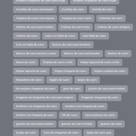
modelos chaquetas de cuero para mujer
modelos chaquetas de cuero mujer
mochilas de cuero artesanales
mochilas de cuero
mochila de cuero
maquina de coser cuero barata
maquina de coser cuero
maletines de cuero
maletas de cuero para hombre
maletas de cuero moto
maletas de cuero antiguas
maletas de cuero
looks con falda de cuero
look falda de cuero
look con falda de cuero
llaveros de cuero para hombres
llaveros de cuero hechos a mano
llaveros de cuero artesanales
llaveros de cuero
llavero de cuero
limpieza de cuero coche
limpiar tapiceria de cuero coche
limpiar tapiceria de cuero
limpiar chaqueta de cuero
limpiar cazadora de cuero
limpiadores de cuero
leggins de cuero
latigos de cuero
las mejores chaquetas de cuero
jaket de cuero
jackets de cuero para hombre
imagenes de chaquetas de cuero para mujeres
imagenes chaquetas de cuero
hombres con chaquetas de cuero
hombres con chaqueta de cuero
hombre con chaqueta de cuero
hilo de cuero
hacer pulseras de cuero
guantes de cuero para hombre
guantes de cuero hombre
guantes de cuero
fundas de cuero
fotos de chaquetas de cuero
faldas de cuero zara