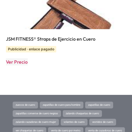
JSM FITNESS® Straps de Ejercicio en Cuero
Publicidad · enlace pagado
Ver Precio
zuecos de cuero
zapatillas de cuero para hombre
zapatillas de cuero
zapatillas converse de cuero negras
zalando chaquetas de cuero
zalando cazadoras de cuero mujer
volantes de cuero
vestidos de cuero
ver chaquetas de cuero
venta de cuero por metro
venta de cazadoras de cuero