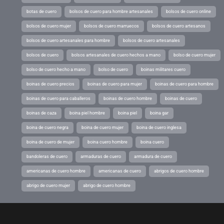
botas de cuero
bolsos de cuero para hombre artesanales
bolsos de cuero online
bolsos de cuero mujer
bolsos de cuero marruecos
bolsos de cuero artesanos
bolsos de cuero artesanales para hombre
bolsos de cuero artesanales
bolsos de cuero
bolsos artesanales de cuero hechos a mano
bolso de cuero mujer
bolso de cuero hecho a mano
bolso de cuero
boinas militares cuero
boinas de cuero precios
boinas de cuero para mujer
boinas de cuero para hombre
boinas de cuero para caballeros
boinas de cuero hombre
boinas de cuero
boinas de caza
boina piel hombre
boina piel
boina gar
boina de cuero negra
boina de cuero mujer
boina de cuero inglesa
boina de cuero de mujer
boina cuero hombre
boina cuero
bandoleras de cuero
armaduras de cuero
armadura de cuero
americanas de cuero hombre
americanas de cuero
abrigos de cuero hombre
abrigo de cuero mujer
abrigo de cuero hombre