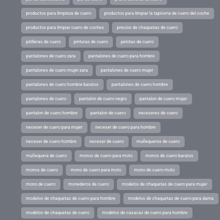
productos para limpieza de cuero
productos para limpiar la tapiceria de cuero del coche
productos para limpiar cuero de coches
precios de chaquetas de cuero
pitilleras de cuero
pinturas de cuero
pelotas de cuero
pantalones de cuero zara
pantalones de cuero para hombre
pantalones de cuero mujer zara
pantalones de cuero mujer
pantalones de cuero hombre baratos
pantalones de cuero hombre
pantalones de cuero
pantalon de cuero negro
pantalon de cuero mujer
pantalon de cuero hombre
pantalon de cuero
neceseres de cuero
neceser de cuero para mujer
neceser de cuero para hombre
neceser de cuero hombre
neceser de cuero
muñequeras de cuero
muñequera de cuero
monos de cuero para moto
monos de cuero baratos
monos de cuero
mono de cuero para moto
mono de cuero moto
mono de cuero
monederos de cuero
modelos de chaquetas de cuero para mujer
modelos de chaquetas de cuero para hombre
modelos de chaquetas de cuero para dama
modelos de chaquetas de cuero
modelos de casacas de cuero para hombre