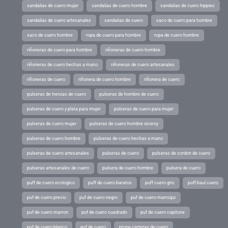
sandalias de cuero mujer
sandalias de cuero hombre
sandalias de cuero hippies
sandalias de cuero artesanales
sandalias de cuero
saco de cuero para hombre
saco de cuero hombre
ropa de cuero para hombre
ropa de cuero hombre
riñoneras de cuero para hombre
riñoneras de cuero hombre
riñoneras de cuero hechas a mano
riñoneras de cuero artesanales
riñoneras de cuero
riñonera de cuero hombre
riñonera de cuero
pulseras de trenzas de cuero
pulseras de hombre de cuero
pulseras de cuero y plata para mujer
pulseras de cuero para mujer
pulseras de cuero mujer
pulseras de cuero hombre viceroy
pulseras de cuero hombre
pulseras de cuero hechas a mano
pulseras de cuero artesanales
pulseras de cuero
pulseras de cordon de cuero
pulseras artesanales de cuero
pulsera de cuero hombre
pulsera de cuero
puff de cuero ecologico
puff de cuero baratos
puff cuero gris
puff baul cuero
puf de cuero precio
puf de cuero negro
puf de cuero marroqui
puf de cuero marron
puf de cuero cuadrado
puf de cuero capitone
puf de cuero blanco
puf de cuero
prune carteras de cuero