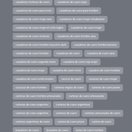
cazadoras moteras de cuero
cazadoras de cuero rojas
cazadoras de cuero para moto
cazadoras de cuero para hombre
cazadoras de cuero mujer zara
cazadoras de cuero mujer stradivarius
cazadoras de cuero mujer el corte ingles
cazadoras de cuero mujer
cazadoras de cuero moteras
cazadoras de cuero hombre zara
cazadoras de cuero hombre massimo dutti
cazadoras de cuero hombre baratas
cazadoras de cuero hombre
cazadoras de cuero
cazadora de cuero zara
cazadora de cuero segunda mano
cazadora de cuero roja mujer
cazadora de cuero mujer
cazadora de cuero moto
cazadora de cuero hombre
cazadora de cuero estilo motero
cascos de cuero
casacas de cuero mujer
casacas de cuero hombre
carteras negras de cuero
carteras de cuero prune
carteras de cuero hombre artesanales
carteras de cuero artesanales
carteras de cuero argentino
carteras de cuero argentinas
carteras de cuero argentina
carteras de cuero
carteras artesanales de cuero
carteras argentinas de cuero
cartera de cuero prune
cartera de cuero
brazaletes de cuero
brazalete de cuero
botas de cuero hombre