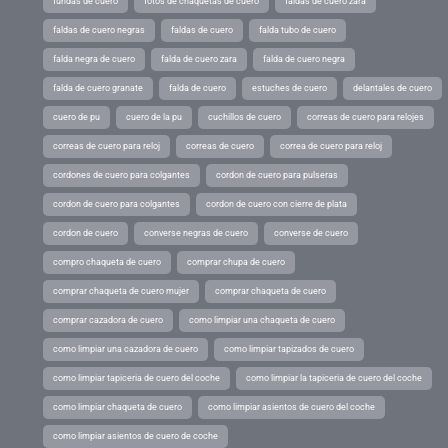
fundas de cuero
fotos de chaquetas de cuero
faldas de cuero zara
faldas de cuero negras
faldas de cuero
falda tubo de cuero
falda negra de cuero
falda de cuero zara
falda de cuero negra
falda de cuero granate
falda de cuero
estuches de cuero
delantales de cuero
cuero de pu
cuero de la pu
cuchillos de cuero
correas de cuero para relojes
correas de cuero para reloj
correas de cuero
correa de cuero para reloj
cordones de cuero para colgantes
cordon de cuero para pulseras
cordon de cuero para colgantes
cordon de cuero con cierre de plata
cordon de cuero
converse negras de cuero
converse de cuero
compro chaqueta de cuero
comprar chupa de cuero
comprar chaqueta de cuero mujer
comprar chaqueta de cuero
comprar cazadora de cuero
como limpiar una chaqueta de cuero
como limpiar una cazadora de cuero
como limpiar tapizados de cuero
como limpiar tapiceria de cuero del coche
como limpiar la tapiceria de cuero del coche
como limpiar chaqueta de cuero
como limpiar asientos de cuero del coche
como limpiar asientos de cuero de coche