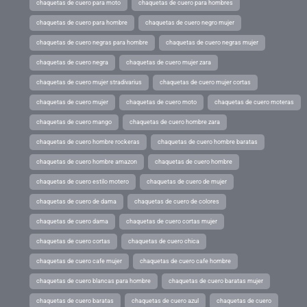
chaquetas de cuero para moto
chaquetas de cuero para hombres
chaquetas de cuero para hombre
chaquetas de cuero negro mujer
chaquetas de cuero negras para hombre
chaquetas de cuero negras mujer
chaquetas de cuero negra
chaquetas de cuero mujer zara
chaquetas de cuero mujer stradivarius
chaquetas de cuero mujer cortas
chaquetas de cuero mujer
chaquetas de cuero moto
chaquetas de cuero moteras
chaquetas de cuero mango
chaquetas de cuero hombre zara
chaquetas de cuero hombre rockeras
chaquetas de cuero hombre baratas
chaquetas de cuero hombre amazon
chaquetas de cuero hombre
chaquetas de cuero estilo motero
chaquetas de cuero de mujer
chaquetas de cuero de dama
chaquetas de cuero de colores
chaquetas de cuero dama
chaquetas de cuero cortas mujer
chaquetas de cuero cortas
chaquetas de cuero chica
chaquetas de cuero cafe mujer
chaquetas de cuero cafe hombre
chaquetas de cuero blancas para hombre
chaquetas de cuero baratas mujer
chaquetas de cuero baratas
chaquetas de cuero azul
chaquetas de cuero