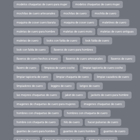
modelos chaquetas de cuero para mujer
modelos chaquetas de cuero mujer
mochilas de cuero artesanales
mochilas de cuero
mochila de cuero
maquina de coser cuero barata
maquina de coser cuero
maletines de cuero
maletas de cuero para hombre
maletas de cuero moto
maletas de cuero antiguas
maletas de cuero
looks con falda de cuero
look falda de cuero
look con falda de cuero
llaveros de cuero para hombres
llaveros de cuero hechos a mano
llaveros de cuero artesanales
llaveros de cuero
llavero de cuero
limpieza de cuero coche
limpiar tapiceria de cuero coche
limpiar tapiceria de cuero
limpiar chaqueta de cuero
limpiar cazadora de cuero
limpiadores de cuero
leggins de cuero
latigos de cuero
las mejores chaquetas de cuero
jaket de cuero
jackets de cuero para hombre
imagenes de chaquetas de cuero para mujeres
imagenes chaquetas de cuero
hombres con chaquetas de cuero
hombres con chaqueta de cuero
hombre con chaqueta de cuero
hilo de cuero
hacer pulseras de cuero
guantes de cuero para hombre
guantes de cuero hombre
guantes de cuero