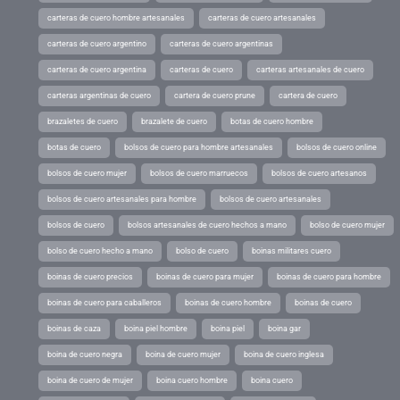
carteras de cuero hombre artesanales
carteras de cuero artesanales
carteras de cuero argentino
carteras de cuero argentinas
carteras de cuero argentina
carteras de cuero
carteras artesanales de cuero
carteras argentinas de cuero
cartera de cuero prune
cartera de cuero
brazaletes de cuero
brazalete de cuero
botas de cuero hombre
botas de cuero
bolsos de cuero para hombre artesanales
bolsos de cuero online
bolsos de cuero mujer
bolsos de cuero marruecos
bolsos de cuero artesanos
bolsos de cuero artesanales para hombre
bolsos de cuero artesanales
bolsos de cuero
bolsos artesanales de cuero hechos a mano
bolso de cuero mujer
bolso de cuero hecho a mano
bolso de cuero
boinas militares cuero
boinas de cuero precios
boinas de cuero para mujer
boinas de cuero para hombre
boinas de cuero para caballeros
boinas de cuero hombre
boinas de cuero
boinas de caza
boina piel hombre
boina piel
boina gar
boina de cuero negra
boina de cuero mujer
boina de cuero inglesa
boina de cuero de mujer
boina cuero hombre
boina cuero