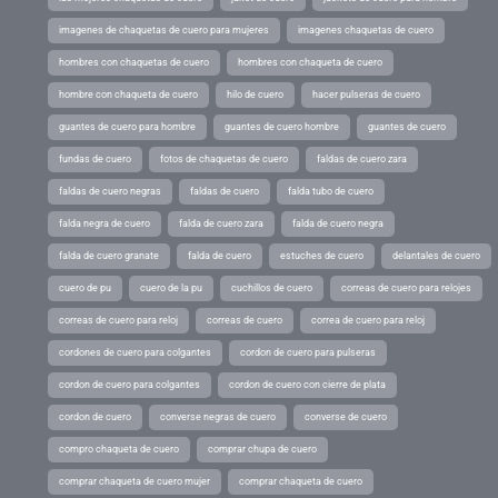
imagenes de chaquetas de cuero para mujeres
imagenes chaquetas de cuero
hombres con chaquetas de cuero
hombres con chaqueta de cuero
hombre con chaqueta de cuero
hilo de cuero
hacer pulseras de cuero
guantes de cuero para hombre
guantes de cuero hombre
guantes de cuero
fundas de cuero
fotos de chaquetas de cuero
faldas de cuero zara
faldas de cuero negras
faldas de cuero
falda tubo de cuero
falda negra de cuero
falda de cuero zara
falda de cuero negra
falda de cuero granate
falda de cuero
estuches de cuero
delantales de cuero
cuero de pu
cuero de la pu
cuchillos de cuero
correas de cuero para relojes
correas de cuero para reloj
correas de cuero
correa de cuero para reloj
cordones de cuero para colgantes
cordon de cuero para pulseras
cordon de cuero para colgantes
cordon de cuero con cierre de plata
cordon de cuero
converse negras de cuero
converse de cuero
compro chaqueta de cuero
comprar chupa de cuero
comprar chaqueta de cuero mujer
comprar chaqueta de cuero