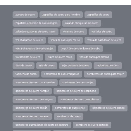
zuecos de cuero
zapatillas de cuero para hombre
zapatillas de cuero
zapatillas converse de cuero negras
zalando chaquetas de cuero
zalando cazadoras de cuero mujer
volantes de cuero
vestidos de cuero
ver chaquetas de cuero
venta de cuero por metro
venta de cazadoras de cuero
venta chaquetas de cuero mujer
un puf de cuero en forma de cubo
tratamiento de cuero
trajes de cuero moto
tiras de cuero por metros
tiras de cuero
tela de cuero
tejer pulseras de cuero
tapicerias de cuero
tapicería de cuero
sombreros de cuero vaqueros
sombreros de cuero para mujer
sombreros de cuero para hombre
sombreros de cuero mujer
sombreros de cuero hombre
sombreros de cuero de carpincho
sombreros de cuero de canguro
sombreros de cuero colombiano
sombreros de cuero chillán
sombreros de cuero chile
sombreros de cuero blanco
sombreros de cuero amazon
sombreros de cuero
sombreros australianos de cuero de canguro
sombrero de cuero comodo