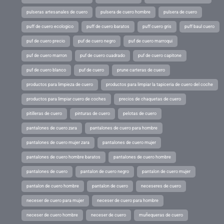
pulseras artesanales de cuero
pulsera de cuero hombre
pulsera de cuero
puff de cuero ecologico
puff de cuero baratos
puff cuero gris
puff baul cuero
puf de cuero precio
puf de cuero negro
puf de cuero marroqui
puf de cuero marron
puf de cuero cuadrado
puf de cuero capitone
puf de cuero blanco
puf de cuero
prune carteras de cuero
productos para limpieza de cuero
productos para limpiar la tapiceria de cuero del coche
productos para limpiar cuero de coches
precios de chaquetas de cuero
pitilleras de cuero
pinturas de cuero
pelotas de cuero
pantalones de cuero zara
pantalones de cuero para hombre
pantalones de cuero mujer zara
pantalones de cuero mujer
pantalones de cuero hombre baratos
pantalones de cuero hombre
pantalones de cuero
pantalon de cuero negro
pantalon de cuero mujer
pantalon de cuero hombre
pantalon de cuero
neceseres de cuero
neceser de cuero para mujer
neceser de cuero para hombre
neceser de cuero hombre
neceser de cuero
muñequeras de cuero