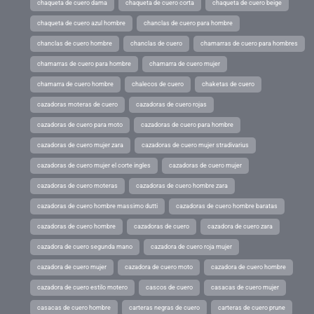
chaqueta de cuero dama
chaqueta de cuero corta
chaqueta de cuero beige
chaqueta de cuero azul hombre
chanclas de cuero para hombre
chanclas de cuero hombre
chanclas de cuero
chamarras de cuero para hombres
chamarras de cuero para hombre
chamarra de cuero mujer
chamarra de cuero hombre
chalecos de cuero
chaketas de cuero
cazadoras moteras de cuero
cazadoras de cuero rojas
cazadoras de cuero para moto
cazadoras de cuero para hombre
cazadoras de cuero mujer zara
cazadoras de cuero mujer stradivarius
cazadoras de cuero mujer el corte ingles
cazadoras de cuero mujer
cazadoras de cuero moteras
cazadoras de cuero hombre zara
cazadoras de cuero hombre massimo dutti
cazadoras de cuero hombre baratas
cazadoras de cuero hombre
cazadoras de cuero
cazadora de cuero zara
cazadora de cuero segunda mano
cazadora de cuero roja mujer
cazadora de cuero mujer
cazadora de cuero moto
cazadora de cuero hombre
cazadora de cuero estilo motero
cascos de cuero
casacas de cuero mujer
casacas de cuero hombre
carteras negras de cuero
carteras de cuero prune