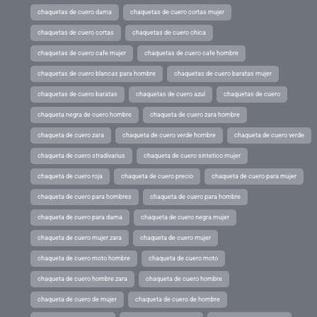
chaquetas de cuero dama
chaquetas de cuero cortas mujer
chaquetas de cuero cortas
chaquetas de cuero chica
chaquetas de cuero cafe mujer
chaquetas de cuero cafe hombre
chaquetas de cuero blancas para hombre
chaquetas de cuero baratas mujer
chaquetas de cuero baratas
chaquetas de cuero azul
chaquetas de cuero
chaqueta negra de cuero hombre
chaqueta de cuero zara hombre
chaqueta de cuero zara
chaqueta de cuero verde hombre
chaqueta de cuero verde
chaqueta de cuero stradivarius
chaqueta de cuero sintetico mujer
chaqueta de cuero roja
chaqueta de cuero precio
chaqueta de cuero para mujer
chaqueta de cuero para hombres
chaqueta de cuero para hombre
chaqueta de cuero para dama
chaqueta de cuero negra mujer
chaqueta de cuero mujer zara
chaqueta de cuero mujer
chaqueta de cuero moto hombre
chaqueta de cuero moto
chaqueta de cuero hombre zara
chaqueta de cuero hombre
chaqueta de cuero de mujer
chaqueta de cuero de hombre