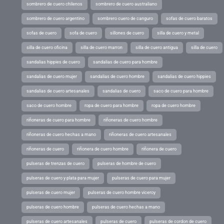
sombrero de cuero chilenos
sombrero de cuero australiano
sombrero de cuero argentino
sombrero cuero de canguro
sofas de cuero baratos
sofas de cuero
sofa de cuero
sillones de cuero
silla de cuero y metal
silla de cuero oficina
silla de cuero marron
silla de cuero antigua
silla de cuero
sandalias hippies de cuero
sandalias de cuero para hombre
sandalias de cuero mujer
sandalias de cuero hombre
sandalias de cuero hippies
sandalias de cuero artesanales
sandalias de cuero
saco de cuero para hombre
saco de cuero hombre
ropa de cuero para hombre
ropa de cuero hombre
riñoneras de cuero para hombre
riñoneras de cuero hombre
riñoneras de cuero hechas a mano
riñoneras de cuero artesanales
riñoneras de cuero
riñonera de cuero hombre
riñonera de cuero
pulseras de trenzas de cuero
pulseras de hombre de cuero
pulseras de cuero y plata para mujer
pulseras de cuero para mujer
pulseras de cuero mujer
pulseras de cuero hombre viceroy
pulseras de cuero hombre
pulseras de cuero hechas a mano
pulseras de cuero artesanales
pulseras de cuero
pulseras de cordon de cuero