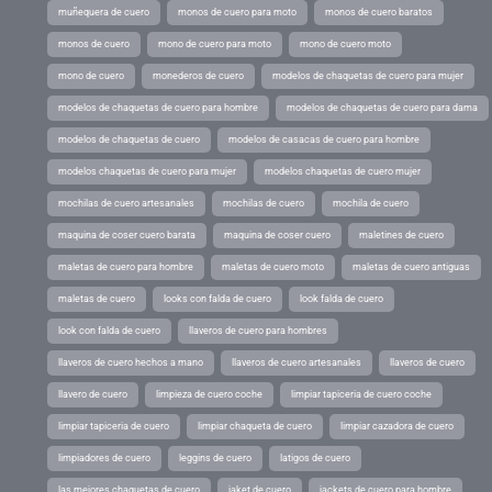
muñequera de cuero
monos de cuero para moto
monos de cuero baratos
monos de cuero
mono de cuero para moto
mono de cuero moto
mono de cuero
monederos de cuero
modelos de chaquetas de cuero para mujer
modelos de chaquetas de cuero para hombre
modelos de chaquetas de cuero para dama
modelos de chaquetas de cuero
modelos de casacas de cuero para hombre
modelos chaquetas de cuero para mujer
modelos chaquetas de cuero mujer
mochilas de cuero artesanales
mochilas de cuero
mochila de cuero
maquina de coser cuero barata
maquina de coser cuero
maletines de cuero
maletas de cuero para hombre
maletas de cuero moto
maletas de cuero antiguas
maletas de cuero
looks con falda de cuero
look falda de cuero
look con falda de cuero
llaveros de cuero para hombres
llaveros de cuero hechos a mano
llaveros de cuero artesanales
llaveros de cuero
llavero de cuero
limpieza de cuero coche
limpiar tapiceria de cuero coche
limpiar tapiceria de cuero
limpiar chaqueta de cuero
limpiar cazadora de cuero
limpiadores de cuero
leggins de cuero
latigos de cuero
las mejores chaquetas de cuero
jaket de cuero
jackets de cuero para hombre