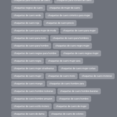
chaquetas para hombres de cuero
chaquetas para hombre de cuero
chaquetas negras de cuero
chaquetas de mujer de cuero
chaquetas de cuero verde
chaquetas de cuero sintetico para mujer
chaquetas de cuero roja
chaquetas de cuero precio
chaquetas de cuero para mujer de moda
chaquetas de cuero para mujer
chaquetas de cuero para moto
chaquetas de cuero para hombres
chaquetas de cuero para hombre
chaquetas de cuero negro mujer
chaquetas de cuero negras para hombre
chaquetas de cuero negras mujer
chaquetas de cuero negra
chaquetas de cuero mujer zara
chaquetas de cuero mujer stradivarius
chaquetas de cuero mujer cortas
chaquetas de cuero mujer
chaquetas de cuero moto
chaquetas de cuero moteras
chaquetas de cuero mango
chaquetas de cuero hombre zara
chaquetas de cuero hombre rockeras
chaquetas de cuero hombre baratas
chaquetas de cuero hombre amazon
chaquetas de cuero hombre
chaquetas de cuero estilo motero
chaquetas de cuero de mujer
chaquetas de cuero de dama
chaquetas de cuero de colores