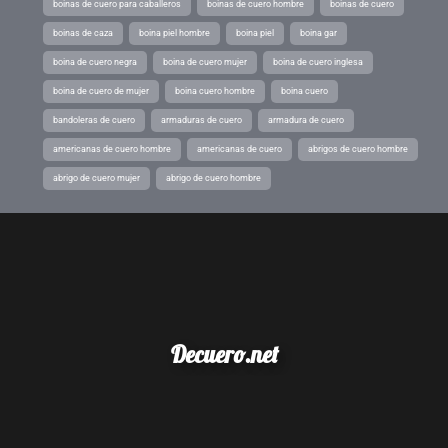
boinas de cuero para caballeros
boinas de cuero hombre
boinas de cuero
boinas de caza
boina piel hombre
boina piel
boina gar
boina de cuero negra
boina de cuero mujer
boina de cuero inglesa
boina de cuero de mujer
boina cuero hombre
boina cuero
bandoleras de cuero
armaduras de cuero
armadura de cuero
americanas de cuero hombre
americanas de cuero
abrigos de cuero hombre
abrigo de cuero mujer
abrigo de cuero hombre
Decuero.net