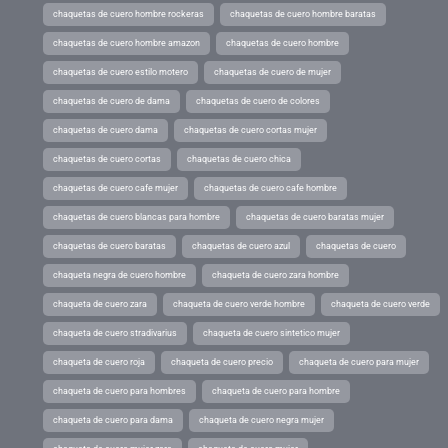
chaquetas de cuero hombre rockeras
chaquetas de cuero hombre baratas
chaquetas de cuero hombre amazon
chaquetas de cuero hombre
chaquetas de cuero estilo motero
chaquetas de cuero de mujer
chaquetas de cuero de dama
chaquetas de cuero de colores
chaquetas de cuero dama
chaquetas de cuero cortas mujer
chaquetas de cuero cortas
chaquetas de cuero chica
chaquetas de cuero cafe mujer
chaquetas de cuero cafe hombre
chaquetas de cuero blancas para hombre
chaquetas de cuero baratas mujer
chaquetas de cuero baratas
chaquetas de cuero azul
chaquetas de cuero
chaqueta negra de cuero hombre
chaqueta de cuero zara hombre
chaqueta de cuero zara
chaqueta de cuero verde hombre
chaqueta de cuero verde
chaqueta de cuero stradivarius
chaqueta de cuero sintetico mujer
chaqueta de cuero roja
chaqueta de cuero precio
chaqueta de cuero para mujer
chaqueta de cuero para hombres
chaqueta de cuero para hombre
chaqueta de cuero para dama
chaqueta de cuero negra mujer