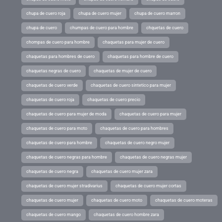
chupa de cuero roja
chupa de cuero mujer
chupa de cuero marron
chupa de cuero
chumpas de cuero para hombre
chquetas de cuero
chompas de cuero para hombre
chaquetas para mujer de cuero
chaquetas para hombres de cuero
chaquetas para hombre de cuero
chaquetas negras de cuero
chaquetas de mujer de cuero
chaquetas de cuero verde
chaquetas de cuero sintetico para mujer
chaquetas de cuero roja
chaquetas de cuero precio
chaquetas de cuero para mujer de moda
chaquetas de cuero para mujer
chaquetas de cuero para moto
chaquetas de cuero para hombres
chaquetas de cuero para hombre
chaquetas de cuero negro mujer
chaquetas de cuero negras para hombre
chaquetas de cuero negras mujer
chaquetas de cuero negra
chaquetas de cuero mujer zara
chaquetas de cuero mujer stradivarius
chaquetas de cuero mujer cortas
chaquetas de cuero mujer
chaquetas de cuero moto
chaquetas de cuero moteras
chaquetas de cuero mango
chaquetas de cuero hombre zara