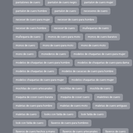
pantalones de cuero
pantalon de cuero negro
pantalon de cuero mujer
pantalon de cuero hombre
pantalon de cuero
neceseres de cuero
neceser de cuero para mujer
neceser de cuero para hombre
neceser de cuero hombre
neceser de cuero
muñequeras de cuero
muñequera de cuero
monos de cuero para moto
monos de cuero baratos
monos de cuero
mono de cuero para moto
mono de cuero moto
mono de cuero
monederos de cuero
modelos de chaquetas de cuero para mujer
modelos de chaquetas de cuero para hombre
modelos de chaquetas de cuero para dama
modelos de chaquetas de cuero
modelos de casacas de cuero para hombre
modelos chaquetas de cuero para mujer
modelos chaquetas de cuero mujer
mochilas de cuero artesanales
mochilas de cuero
mochila de cuero
maquina de coser cuero barata
maquina de coser cuero
maletines de cuero
maletas de cuero para hombre
maletas de cuero moto
maletas de cuero antiguas
maletas de cuero
looks con falda de cuero
look falda de cuero
look con falda de cuero
llaveros de cuero para hombres
llaveros de cuero hechos a mano
llaveros de cuero artesanales
llaveros de cuero