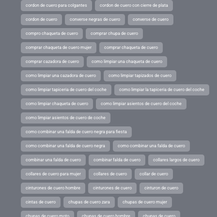
cordon de cuero para colgantes
cordon de cuero con cierre de plata
cordon de cuero
converse negras de cuero
converse de cuero
compro chaqueta de cuero
comprar chupa de cuero
comprar chaqueta de cuero mujer
comprar chaqueta de cuero
comprar cazadora de cuero
como limpiar una chaqueta de cuero
como limpiar una cazadora de cuero
como limpiar tapizados de cuero
como limpiar tapiceria de cuero del coche
como limpiar la tapiceria de cuero del coche
como limpiar chaqueta de cuero
como limpiar asientos de cuero del coche
como limpiar asientos de cuero de coche
como combinar una falda de cuero negra para fiesta
como combinar una falda de cuero negra
como combinar una falda de cuero
combinar una falda de cuero
combinar falda de cuero
collares largos de cuero
collares de cuero para mujer
collares de cuero
collar de cuero
cinturones de cuero hombre
cinturones de cuero
cinturon de cuero
cintas de cuero
chupas de cuero zara
chupas de cuero mujer
chupas de cuero moto
chupas de cuero hombre
chupas de cuero