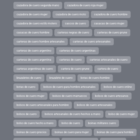
cazadora de cuero segunda mano
cazadora de cuero roja mujer
cazadora de cuero mujer
cazadora de cuero moto
cazadora de cuero hombre
cazadora de cuero estilo motero
cascos de cuero
casacas de cuero mujer
casacas de cuero hombre
carteras negras de cuero
carteras de cuero prune
carteras de cuero hombre artesanales
carteras de cuero artesanales
carteras de cuero argentino
carteras de cuero argentinas
carteras de cuero argentina
carteras de cuero
carteras artesanales de cuero
carteras argentinas de cuero
cartera de cuero prune
cartera de cuero
brazaletes de cuero
brazalete de cuero
botas de cuero hombre
botas de cuero
bolsos de cuero para hombre artesanales
bolsos de cuero online
bolsos de cuero mujer
bolsos de cuero marruecos
bolsos de cuero artesanos
bolsos de cuero artesanales para hombre
bolsos de cuero artesanales
bolsos de cuero
bolsos artesanales de cuero hechos a mano
bolso de cuero mujer
bolso de cuero hecho a mano
bolso de cuero
boinas militares cuero
boinas de cuero precios
boinas de cuero para mujer
boinas de cuero para hombre