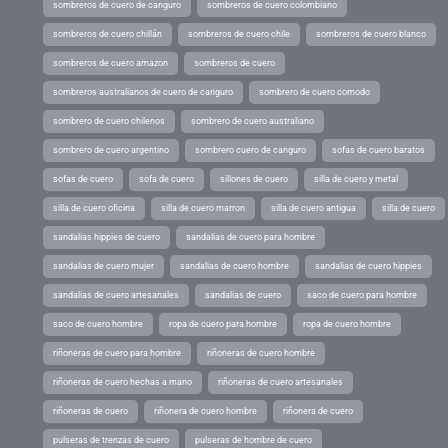
sombreros de cuero de canguro
sombreros de cuero colombiano
sombreros de cuero chillán
sombreros de cuero chile
sombreros de cuero blanco
sombreros de cuero amazon
sombreros de cuero
sombreros australianos de cuero de canguro
sombrero de cuero comodo
sombrero de cuero chilenos
sombrero de cuero australiano
sombrero de cuero argentino
sombrero cuero de canguro
sofas de cuero baratos
sofas de cuero
sofa de cuero
sillones de cuero
silla de cuero y metal
silla de cuero oficina
silla de cuero marron
silla de cuero antigua
silla de cuero
sandalias hippies de cuero
sandalias de cuero para hombre
sandalias de cuero mujer
sandalias de cuero hombre
sandalias de cuero hippies
sandalias de cuero artesanales
sandalias de cuero
saco de cuero para hombre
saco de cuero hombre
ropa de cuero para hombre
ropa de cuero hombre
riñoneras de cuero para hombre
riñoneras de cuero hombre
riñoneras de cuero hechas a mano
riñoneras de cuero artesanales
riñoneras de cuero
riñonera de cuero hombre
riñonera de cuero
pulseras de trenzas de cuero
pulseras de hombre de cuero