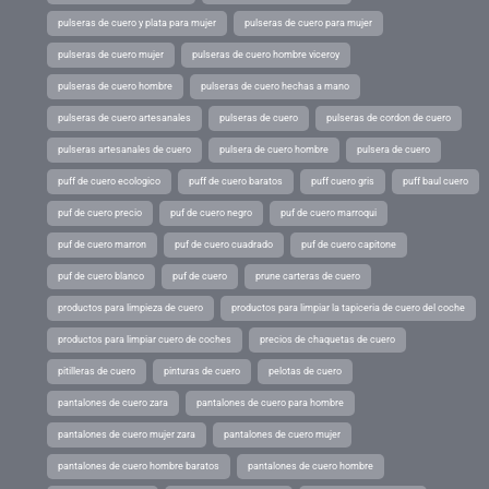
pulseras de cuero y plata para mujer
pulseras de cuero para mujer
pulseras de cuero mujer
pulseras de cuero hombre viceroy
pulseras de cuero hombre
pulseras de cuero hechas a mano
pulseras de cuero artesanales
pulseras de cuero
pulseras de cordon de cuero
pulseras artesanales de cuero
pulsera de cuero hombre
pulsera de cuero
puff de cuero ecologico
puff de cuero baratos
puff cuero gris
puff baul cuero
puf de cuero precio
puf de cuero negro
puf de cuero marroqui
puf de cuero marron
puf de cuero cuadrado
puf de cuero capitone
puf de cuero blanco
puf de cuero
prune carteras de cuero
productos para limpieza de cuero
productos para limpiar la tapiceria de cuero del coche
productos para limpiar cuero de coches
precios de chaquetas de cuero
pitilleras de cuero
pinturas de cuero
pelotas de cuero
pantalones de cuero zara
pantalones de cuero para hombre
pantalones de cuero mujer zara
pantalones de cuero mujer
pantalones de cuero hombre baratos
pantalones de cuero hombre