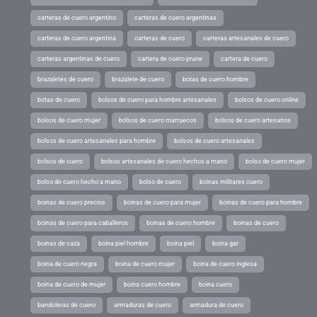
carteras de cuero argentino
carteras de cuero argentinas
carteras de cuero argentina
carteras de cuero
carteras artesanales de cuero
carteras argentinas de cuero
cartera de cuero prune
cartera de cuero
brazaletes de cuero
brazalete de cuero
botas de cuero hombre
botas de cuero
bolsos de cuero para hombre artesanales
bolsos de cuero online
bolsos de cuero mujer
bolsos de cuero marruecos
bolsos de cuero artesanos
bolsos de cuero artesanales para hombre
bolsos de cuero artesanales
bolsos de cuero
bolsos artesanales de cuero hechos a mano
bolso de cuero mujer
bolso de cuero hecho a mano
bolso de cuero
boinas militares cuero
boinas de cuero precios
boinas de cuero para mujer
boinas de cuero para hombre
boinas de cuero para caballeros
boinas de cuero hombre
boinas de cuero
boinas de caza
boina piel hombre
boina piel
boina gar
boina de cuero negra
boina de cuero mujer
boina de cuero inglesa
boina de cuero de mujer
boina cuero hombre
boina cuero
bandoleras de cuero
armaduras de cuero
armadura de cuero