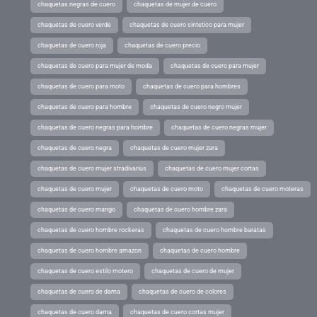
chaquetas negras de cuero
chaquetas de mujer de cuero
chaquetas de cuero verde
chaquetas de cuero sintetico para mujer
chaquetas de cuero roja
chaquetas de cuero precio
chaquetas de cuero para mujer de moda
chaquetas de cuero para mujer
chaquetas de cuero para moto
chaquetas de cuero para hombres
chaquetas de cuero para hombre
chaquetas de cuero negro mujer
chaquetas de cuero negras para hombre
chaquetas de cuero negras mujer
chaquetas de cuero negra
chaquetas de cuero mujer zara
chaquetas de cuero mujer stradivarius
chaquetas de cuero mujer cortas
chaquetas de cuero mujer
chaquetas de cuero moto
chaquetas de cuero moteras
chaquetas de cuero mango
chaquetas de cuero hombre zara
chaquetas de cuero hombre rockeras
chaquetas de cuero hombre baratas
chaquetas de cuero hombre amazon
chaquetas de cuero hombre
chaquetas de cuero estilo motero
chaquetas de cuero de mujer
chaquetas de cuero de dama
chaquetas de cuero de colores
chaquetas de cuero dama
chaquetas de cuero cortas mujer