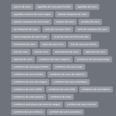
zuecos de cuero
zapatillas de cuero para hombre
zapatillas de cuero
zapatillas converse de cuero negras
zalando chaquetas de cuero
zalando cazadoras de cuero mujer
volantes de cuero
vestidos de cuero
ver chaquetas de cuero
venta de cuero por metro
venta de cazadoras de cuero
venta chaquetas de cuero mujer
un puf de cuero en forma de cubo
tratamiento de cuero
trajes de cuero moto
tiras de cuero por metros
tiras de cuero
tela de cuero
tejer pulseras de cuero
tapicerias de cuero
tapicería de cuero
sombreros de cuero vaqueros
sombreros de cuero para mujer
sombreros de cuero para hombre
sombreros de cuero mujer
sombreros de cuero hombre
sombreros de cuero de carpincho
sombreros de cuero de canguro
sombreros de cuero colombiano
sombreros de cuero chillán
sombreros de cuero chile
sombreros de cuero blanco
sombreros de cuero amazon
sombreros de cuero
sombreros australianos de cuero de canguro
sombrero de cuero comodo
sombrero de cuero chilenos
sombrero de cuero australiano