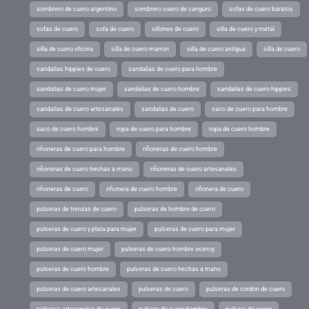
sombrero de cuero argentino
sombrero cuero de canguro
sofas de cuero baratos
sofas de cuero
sofa de cuero
sillones de cuero
silla de cuero y metal
silla de cuero oficina
silla de cuero marron
silla de cuero antigua
silla de cuero
sandalias hippies de cuero
sandalias de cuero para hombre
sandalias de cuero mujer
sandalias de cuero hombre
sandalias de cuero hippies
sandalias de cuero artesanales
sandalias de cuero
saco de cuero para hombre
saco de cuero hombre
ropa de cuero para hombre
ropa de cuero hombre
riñoneras de cuero para hombre
riñoneras de cuero hombre
riñoneras de cuero hechas a mano
riñoneras de cuero artesanales
riñoneras de cuero
riñonera de cuero hombre
riñonera de cuero
pulseras de trenzas de cuero
pulseras de hombre de cuero
pulseras de cuero y plata para mujer
pulseras de cuero para mujer
pulseras de cuero mujer
pulseras de cuero hombre viceroy
pulseras de cuero hombre
pulseras de cuero hechas a mano
pulseras de cuero artesanales
pulseras de cuero
pulseras de cordon de cuero
pulseras artesanales de cuero
pulsera de cuero hombre
pulsera de cuero