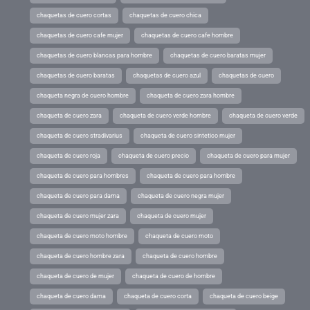
chaquetas de cuero cortas
chaquetas de cuero chica
chaquetas de cuero cafe mujer
chaquetas de cuero cafe hombre
chaquetas de cuero blancas para hombre
chaquetas de cuero baratas mujer
chaquetas de cuero baratas
chaquetas de cuero azul
chaquetas de cuero
chaqueta negra de cuero hombre
chaqueta de cuero zara hombre
chaqueta de cuero zara
chaqueta de cuero verde hombre
chaqueta de cuero verde
chaqueta de cuero stradivarius
chaqueta de cuero sintetico mujer
chaqueta de cuero roja
chaqueta de cuero precio
chaqueta de cuero para mujer
chaqueta de cuero para hombres
chaqueta de cuero para hombre
chaqueta de cuero para dama
chaqueta de cuero negra mujer
chaqueta de cuero mujer zara
chaqueta de cuero mujer
chaqueta de cuero moto hombre
chaqueta de cuero moto
chaqueta de cuero hombre zara
chaqueta de cuero hombre
chaqueta de cuero de mujer
chaqueta de cuero de hombre
chaqueta de cuero dama
chaqueta de cuero corta
chaqueta de cuero beige