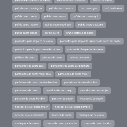
puff de cuero ecologico
puff de cuero baratos
puff cuero gris
puff baul cuero
puf de cuero precio
puf de cuero negro
puf de cuero marroqui
puf de cuero marron
puf de cuero cuadrado
puf de cuero capitone
puf de cuero blanco
puf de cuero
prune carteras de cuero
productos para limpieza de cuero
productos para limpiar la tapiceria de cuero del coche
productos para limpiar cuero de coches
precios de chaquetas de cuero
pitilleras de cuero
pinturas de cuero
pelotas de cuero
pantalones de cuero zara
pantalones de cuero para hombre
pantalones de cuero mujer zara
pantalones de cuero mujer
pantalones de cuero hombre baratos
pantalones de cuero hombre
pantalones de cuero
pantalon de cuero negro
pantalon de cuero mujer
pantalon de cuero hombre
pantalon de cuero
neceseres de cuero
neceser de cuero para mujer
neceser de cuero para hombre
neceser de cuero hombre
neceser de cuero
muñequeras de cuero
muñequera de cuero
monos de cuero para moto
monos de cuero baratos