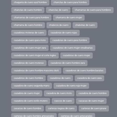
chaqueta de cuero azul hombre
chanclas de cuero para hombre
chanclas de cuero hombre
chanclas de cuero
chamarras de cuero para hombres
chamarras de cuero para hombre
chamarra de cuero mujer
chamarra de cuero hombre
chalecos de cuero
chaketas de cuero
cazadoras moteras de cuero
cazadoras de cuero rojas
cazadoras de cuero para moto
cazadoras de cuero para hombre
cazadoras de cuero mujer zara
cazadoras de cuero mujer stradivarius
cazadoras de cuero mujer el corte ingles
cazadoras de cuero mujer
cazadoras de cuero moteras
cazadoras de cuero hombre zara
cazadoras de cuero hombre massimo dutti
cazadoras de cuero hombre baratas
cazadoras de cuero hombre
cazadoras de cuero
cazadora de cuero zara
cazadora de cuero segunda mano
cazadora de cuero roja mujer
cazadora de cuero mujer
cazadora de cuero moto
cazadora de cuero hombre
cazadora de cuero estilo motero
cascos de cuero
casacas de cuero mujer
casacas de cuero hombre
carteras negras de cuero
carteras de cuero prune
carteras de cuero hombre artesanales
carteras de cuero artesanales