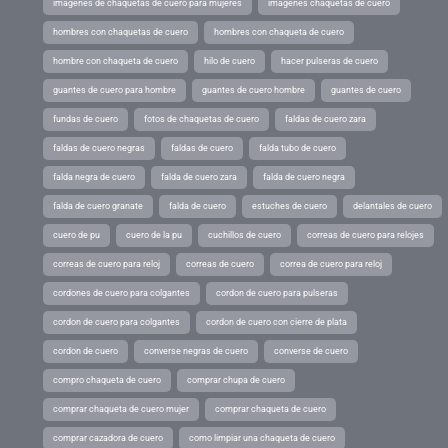
imagenes de chaquetas de cuero para mujeres
imagenes chaquetas de cuero
hombres con chaquetas de cuero
hombres con chaqueta de cuero
hombre con chaqueta de cuero
hilo de cuero
hacer pulseras de cuero
guantes de cuero para hombre
guantes de cuero hombre
guantes de cuero
fundas de cuero
fotos de chaquetas de cuero
faldas de cuero zara
faldas de cuero negras
faldas de cuero
falda tubo de cuero
falda negra de cuero
falda de cuero zara
falda de cuero negra
falda de cuero granate
falda de cuero
estuches de cuero
delantales de cuero
cuero de pu
cuero de la pu
cuchillos de cuero
correas de cuero para relojes
correas de cuero para reloj
correas de cuero
correa de cuero para reloj
cordones de cuero para colgantes
cordon de cuero para pulseras
cordon de cuero para colgantes
cordon de cuero con cierre de plata
cordon de cuero
converse negras de cuero
converse de cuero
compro chaqueta de cuero
comprar chupa de cuero
comprar chaqueta de cuero mujer
comprar chaqueta de cuero
comprar cazadora de cuero
como limpiar una chaqueta de cuero