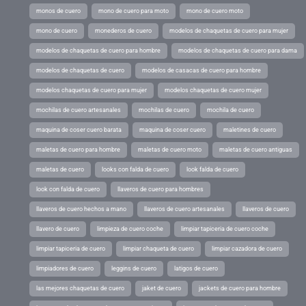
monos de cuero
mono de cuero para moto
mono de cuero moto
mono de cuero
monederos de cuero
modelos de chaquetas de cuero para mujer
modelos de chaquetas de cuero para hombre
modelos de chaquetas de cuero para dama
modelos de chaquetas de cuero
modelos de casacas de cuero para hombre
modelos chaquetas de cuero para mujer
modelos chaquetas de cuero mujer
mochilas de cuero artesanales
mochilas de cuero
mochila de cuero
maquina de coser cuero barata
maquina de coser cuero
maletines de cuero
maletas de cuero para hombre
maletas de cuero moto
maletas de cuero antiguas
maletas de cuero
looks con falda de cuero
look falda de cuero
look con falda de cuero
llaveros de cuero para hombres
llaveros de cuero hechos a mano
llaveros de cuero artesanales
llaveros de cuero
llavero de cuero
limpieza de cuero coche
limpiar tapiceria de cuero coche
limpiar tapiceria de cuero
limpiar chaqueta de cuero
limpiar cazadora de cuero
limpiadores de cuero
leggins de cuero
latigos de cuero
las mejores chaquetas de cuero
jaket de cuero
jackets de cuero para hombre