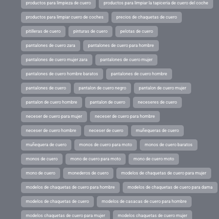
productos para limpieza de cuero
productos para limpiar la tapiceria de cuero del coche
productos para limpiar cuero de coches
precios de chaquetas de cuero
pitilleras de cuero
pinturas de cuero
pelotas de cuero
pantalones de cuero zara
pantalones de cuero para hombre
pantalones de cuero mujer zara
pantalones de cuero mujer
pantalones de cuero hombre baratos
pantalones de cuero hombre
pantalones de cuero
pantalon de cuero negro
pantalon de cuero mujer
pantalon de cuero hombre
pantalon de cuero
neceseres de cuero
neceser de cuero para mujer
neceser de cuero para hombre
neceser de cuero hombre
neceser de cuero
muñequeras de cuero
muñequera de cuero
monos de cuero para moto
monos de cuero baratos
monos de cuero
mono de cuero para moto
mono de cuero moto
mono de cuero
monederos de cuero
modelos de chaquetas de cuero para mujer
modelos de chaquetas de cuero para hombre
modelos de chaquetas de cuero para dama
modelos de chaquetas de cuero
modelos de casacas de cuero para hombre
modelos chaquetas de cuero para mujer
modelos chaquetas de cuero mujer