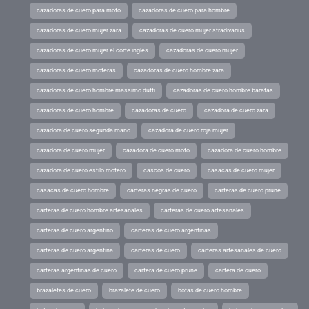
cazadoras de cuero para moto
cazadoras de cuero para hombre
cazadoras de cuero mujer zara
cazadoras de cuero mujer stradivarius
cazadoras de cuero mujer el corte ingles
cazadoras de cuero mujer
cazadoras de cuero moteras
cazadoras de cuero hombre zara
cazadoras de cuero hombre massimo dutti
cazadoras de cuero hombre baratas
cazadoras de cuero hombre
cazadoras de cuero
cazadora de cuero zara
cazadora de cuero segunda mano
cazadora de cuero roja mujer
cazadora de cuero mujer
cazadora de cuero moto
cazadora de cuero hombre
cazadora de cuero estilo motero
cascos de cuero
casacas de cuero mujer
casacas de cuero hombre
carteras negras de cuero
carteras de cuero prune
carteras de cuero hombre artesanales
carteras de cuero artesanales
carteras de cuero argentino
carteras de cuero argentinas
carteras de cuero argentina
carteras de cuero
carteras artesanales de cuero
carteras argentinas de cuero
cartera de cuero prune
cartera de cuero
brazaletes de cuero
brazalete de cuero
botas de cuero hombre