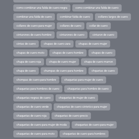
como combinar una falda de cuero negra
como combinar una falda de cuero
combinar una falda de cuero
combinar falda de cuero
collares largos de cuero
collares de cuero para mujer
collares de cuero
collar de cuero
cinturones de cuero hombre
cinturones de cuero
cinturon de cuero
cintas de cuero
chupas de cuero zara
chupas de cuero mujer
chupas de cuero moto
chupas de cuero hombre
chupas de cuero
chupa de cuero roja
chupa de cuero mujer
chupa de cuero marron
chupa de cuero
chumpas de cuero para hombre
chquetas de cuero
chompas de cuero para hombre
chaquetas para mujer de cuero
chaquetas para hombres de cuero
chaquetas para hombre de cuero
chaquetas negras de cuero
chaquetas de mujer de cuero
chaquetas de cuero verde
chaquetas de cuero sintetico para mujer
chaquetas de cuero roja
chaquetas de cuero precio
chaquetas de cuero para mujer de moda
chaquetas de cuero para mujer
chaquetas de cuero para moto
chaquetas de cuero para hombres