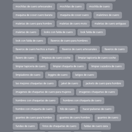
mochilas de cuero artesanales
mochilas de cuero
mochila de cuero
maquina de coser cuero barata
maquina de coser cuero
maletines de cuero
maletas de cuero para hombre
maletas de cuero moto
maletas de cuero antiguas
maletas de cuero
looks con falda de cuero
look falda de cuero
look con falda de cuero
llaveros de cuero para hombres
llaveros de cuero hechos a mano
llaveros de cuero artesanales
llaveros de cuero
llavero de cuero
limpieza de cuero coche
limpiar tapiceria de cuero coche
limpiar tapiceria de cuero
limpiar chaqueta de cuero
limpiar cazadora de cuero
limpiadores de cuero
leggins de cuero
latigos de cuero
las mejores chaquetas de cuero
jaket de cuero
jackets de cuero para hombre
imagenes de chaquetas de cuero para mujeres
imagenes chaquetas de cuero
hombres con chaquetas de cuero
hombres con chaqueta de cuero
hombre con chaqueta de cuero
hilo de cuero
hacer pulseras de cuero
guantes de cuero para hombre
guantes de cuero hombre
guantes de cuero
fundas de cuero
fotos de chaquetas de cuero
faldas de cuero zara