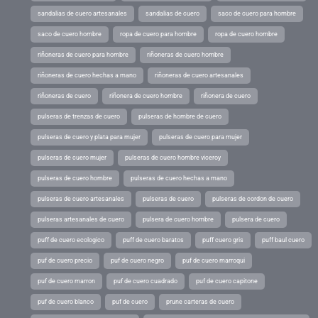
sandalias de cuero artesanales
sandalias de cuero
saco de cuero para hombre
saco de cuero hombre
ropa de cuero para hombre
ropa de cuero hombre
riñoneras de cuero para hombre
riñoneras de cuero hombre
riñoneras de cuero hechas a mano
riñoneras de cuero artesanales
riñoneras de cuero
riñonera de cuero hombre
riñonera de cuero
pulseras de trenzas de cuero
pulseras de hombre de cuero
pulseras de cuero y plata para mujer
pulseras de cuero para mujer
pulseras de cuero mujer
pulseras de cuero hombre viceroy
pulseras de cuero hombre
pulseras de cuero hechas a mano
pulseras de cuero artesanales
pulseras de cuero
pulseras de cordon de cuero
pulseras artesanales de cuero
pulsera de cuero hombre
pulsera de cuero
puff de cuero ecologico
puff de cuero baratos
puff cuero gris
puff baul cuero
puf de cuero precio
puf de cuero negro
puf de cuero marroqui
puf de cuero marron
puf de cuero cuadrado
puf de cuero capitone
puf de cuero blanco
puf de cuero
prune carteras de cuero