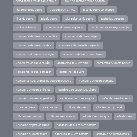
venta chaquetas de cuero mujer
un puf de cuero en forma de cubo
tratamiento de cuero
trajes de cuero moto
tiras de cuero por metros
tiras de cuero
tela de cuero
tejer pulseras de cuero
tapicerias de cuero
tapicería de cuero
sombreros de cuero vaqueros
sombreros de cuero para mujer
sombreros de cuero para hombre
sombreros de cuero mujer
sombreros de cuero hombre
sombreros de cuero de carpincho
sombreros de cuero de canguro
sombreros de cuero colombiano
sombreros de cuero chillán
sombreros de cuero chile
sombreros de cuero blanco
sombreros de cuero amazon
sombreros de cuero
sombreros australianos de cuero de canguro
sombrero de cuero comodo
sombrero de cuero chilenos
sombrero de cuero australiano
sombrero de cuero argentino
sombrero cuero de canguro
sofas de cuero baratos
sofas de cuero
sofa de cuero
sillones de cuero
silla de cuero y metal
silla de cuero oficina
silla de cuero marron
silla de cuero antigua
silla de cuero
sandalias hippies de cuero
sandalias de cuero para hombre
sandalias de cuero mujer
sandalias de cuero hombre
sandalias de cuero hippies