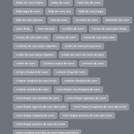
faldas de cuero negras
faldas de cuero
falda tubo de cuero
falda negra de cuero
falda de cuero zara
falda de cuero negra
falda de cuero granate
falda de cuero
estuches de cuero
delantales de cuero
cuero de pu
cuero de la pu
cuchillos de cuero
correas de cuero para relojes
correas de cuero para reloj
correas de cuero
correa de cuero para reloj
cordones de cuero para colgantes
cordon de cuero para pulseras
cordon de cuero para colgantes
cordon de cuero con cierre de plata
cordon de cuero
converse negras de cuero
converse de cuero
compro chaqueta de cuero
comprar chupa de cuero
comprar chaqueta de cuero mujer
comprar chaqueta de cuero
comprar cazadora de cuero
como limpiar una chaqueta de cuero
como limpiar una cazadora de cuero
como limpiar tapizados de cuero
como limpiar tapiceria de cuero del coche
como limpiar la tapiceria de cuero del coche
como limpiar chaqueta de cuero
como limpiar asientos de cuero del coche
como limpiar asientos de cuero de coche
como combinar una falda de cuero negra para fiesta