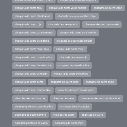
chaqueta de cuero zara
chaqueta de cuero verde hombre
chaqueta de cuero verde
chaqueta de cuero stradivarius
chaqueta de cuero sintetico mujer
chaqueta de cuero roja
chaqueta de cuero precio
chaqueta de cuero para mujer
chaqueta de cuero para hombres
chaqueta de cuero para hombre
chaqueta de cuero para dama
chaqueta de cuero negra mujer
chaqueta de cuero mujer zara
chaqueta de cuero mujer
chaqueta de cuero moto hombre
chaqueta de cuero moto
chaqueta de cuero hombre zara
chaqueta de cuero hombre
chaqueta de cuero de mujer
chaqueta de cuero de hombre
chaqueta de cuero dama
chaqueta de cuero corta
chaqueta de cuero beige
chaqueta de cuero azul hombre
chanclas de cuero para hombre
chanclas de cuero hombre
chanclas de cuero
chamarras de cuero para hombres
chamarras de cuero para hombre
chamarra de cuero mujer
chamarra de cuero hombre
chalecos de cuero
chaketas de cuero
cazadoras moteras de cuero
cazadoras de cuero rojas