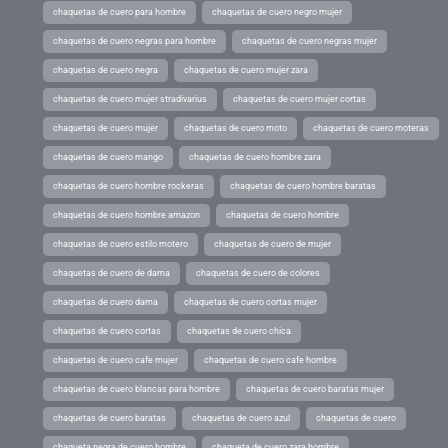
chaquetas de cuero para hombre
chaquetas de cuero negro mujer
chaquetas de cuero negras para hombre
chaquetas de cuero negras mujer
chaquetas de cuero negra
chaquetas de cuero mujer zara
chaquetas de cuero mujer stradivarius
chaquetas de cuero mujer cortas
chaquetas de cuero mujer
chaquetas de cuero moto
chaquetas de cuero moteras
chaquetas de cuero mango
chaquetas de cuero hombre zara
chaquetas de cuero hombre rockeras
chaquetas de cuero hombre baratas
chaquetas de cuero hombre amazon
chaquetas de cuero hombre
chaquetas de cuero estilo motero
chaquetas de cuero de mujer
chaquetas de cuero de dama
chaquetas de cuero de colores
chaquetas de cuero dama
chaquetas de cuero cortas mujer
chaquetas de cuero cortas
chaquetas de cuero chica
chaquetas de cuero cafe mujer
chaquetas de cuero cafe hombre
chaquetas de cuero blancas para hombre
chaquetas de cuero baratas mujer
chaquetas de cuero baratas
chaquetas de cuero azul
chaquetas de cuero
chaqueta negra de cuero hombre
chaqueta de cuero zara hombre