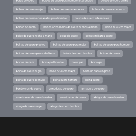
botas de cuero
bolsos de cuero para hombre artesanales
bolsos de cuero online
bolsos de cuero mujer
bolsos de cuero marruecos
bolsos de cuero artesanos
bolsos de cuero artesanales para hombre
bolsos de cuero artesanales
bolsos de cuero
bolsos artesanales de cuero hechos a mano
bolso de cuero mujer
bolso de cuero hecho a mano
bolso de cuero
boinas militares cuero
boinas de cuero precios
boinas de cuero para mujer
boinas de cuero para hombre
boinas de cuero para caballeros
boinas de cuero hombre
boinas de cuero
boinas de caza
boina piel hombre
boina piel
boina gar
boina de cuero negra
boina de cuero mujer
boina de cuero inglesa
boina de cuero de mujer
boina cuero hombre
boina cuero
bandoleras de cuero
armaduras de cuero
armadura de cuero
americanas de cuero hombre
americanas de cuero
abrigos de cuero hombre
abrigo de cuero mujer
abrigo de cuero hombre