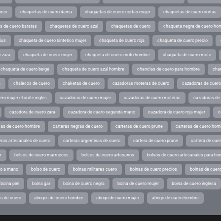
ores
chaquetas de cuero dama
chaquetas de cuero cortas mujer
chaquetas de cuero cortas
s de cuero baratas
chaquetas de cuero azul
chaquetas de cuero
chaqueta negra de cuero ho
ius
chaqueta de cuero sintetico mujer
chaqueta de cuero roja
chaqueta de cuero precio
 zara
chaqueta de cuero mujer
chaqueta de cuero moto hombre
chaqueta de cuero moto
chaqueta de cuero beige
chaqueta de cuero azul hombre
chanclas de cuero para hombre
cha
e
chalecos de cuero
chaketas de cuero
cazadoras moteras de cuero
cazadoras de cuero
ro mujer el corte ingles
cazadoras de cuero mujer
cazadoras de cuero moteras
cazadoras de
cazadora de cuero zara
cazadora de cuero segunda mano
cazadora de cuero roja mujer
c
as de cuero hombre
carteras negras de cuero
carteras de cuero prune
carteras de cuero hom
eras artesanales de cuero
carteras argentinas de cuero
cartera de cuero prune
cartera de cue
r
bolsos de cuero marruecos
bolsos de cuero artesanos
bolsos de cuero artesanales para ho
ho a mano
bolso de cuero
boinas militares cuero
boinas de cuero precios
boinas de cuero
boina piel
boina gar
boina de cuero negra
boina de cuero mujer
boina de cuero inglesa
s de cuero
abrigos de cuero hombre
abrigo de cuero mujer
abrigo de cuero hombre