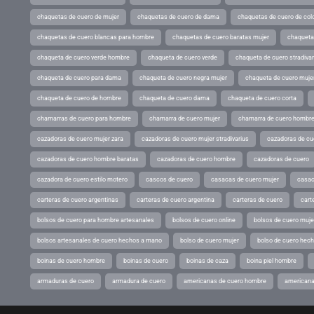
chaquetas de cuero de mujer
chaquetas de cuero de dama
chaquetas de cuero de col
chaquetas de cuero blancas para hombre
chaquetas de cuero baratas mujer
chaqueta
chaqueta de cuero verde hombre
chaqueta de cuero verde
chaqueta de cuero stradivar
chaqueta de cuero para dama
chaqueta de cuero negra mujer
chaqueta de cuero mujer
chaqueta de cuero de hombre
chaqueta de cuero dama
chaqueta de cuero corta
chamarras de cuero para hombre
chamarra de cuero mujer
chamarra de cuero hombr
cazadoras de cuero mujer zara
cazadoras de cuero mujer stradivarius
cazadoras de cue
cazadoras de cuero hombre baratas
cazadoras de cuero hombre
cazadoras de cuero
cazadora de cuero estilo motero
cascos de cuero
casacas de cuero mujer
casac
carteras de cuero argentinas
carteras de cuero argentina
carteras de cuero
cart
bolsos de cuero para hombre artesanales
bolsos de cuero online
bolsos de cuero muje
bolsos artesanales de cuero hechos a mano
bolso de cuero mujer
bolso de cuero hec
boinas de cuero hombre
boinas de cuero
boinas de caza
boina piel hombre
armaduras de cuero
armadura de cuero
americanas de cuero hombre
americana