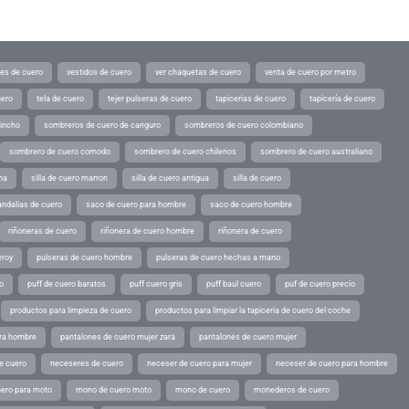
tes de cuero
vestidos de cuero
ver chaquetas de cuero
venta de cuero por metro
uero
tela de cuero
tejer pulseras de cuero
tapicerias de cuero
tapicería de cuero
pincho
sombreros de cuero de canguro
sombreros de cuero colombiano
sombrero de cuero comodo
sombrero de cuero chilenos
sombrero de cuero australiano
ina
silla de cuero marron
silla de cuero antigua
silla de cuero
andalias de cuero
saco de cuero para hombre
saco de cuero hombre
riñoneras de cuero
riñonera de cuero hombre
riñonera de cuero
eroy
pulseras de cuero hombre
pulseras de cuero hechas a mano
o
puff de cuero baratos
puff cuero gris
puff baul cuero
puf de cuero precio
productos para limpieza de cuero
productos para limpiar la tapiceria de cuero del coche
ara hombre
pantalones de cuero mujer zara
pantalones de cuero mujer
e cuero
neceseres de cuero
neceser de cuero para mujer
neceser de cuero para hombre
ero para moto
mono de cuero moto
mono de cuero
monederos de cuero