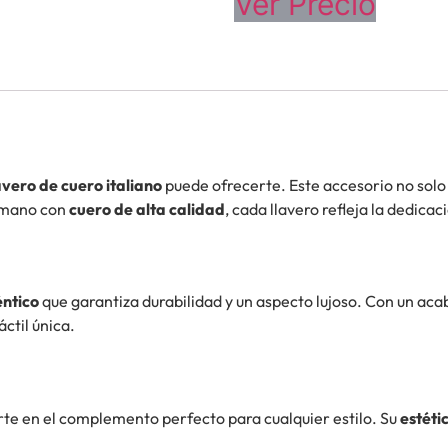
Ver Precio
avero de cuero italiano
puede ofrecerte. Este accesorio no sol
a mano con
cuero de alta calidad
, cada llavero refleja la dedicaci
éntico
que garantiza durabilidad y un aspecto lujoso. Con un aca
ctil única.
erte en el complemento perfecto para cualquier estilo. Su
estéti