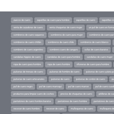
zuecos de cuero
zapatillas de cuero para hombre
zapatillas de cuero
zapatillas 
venta de cazadoras de cuero
venta chaquetas de cuero mujer
un puf de cuero en form
sombreros de cuero vaqueros
sombreros de cuero para mujer
sombreros de cuero pa
sombreros de cuero chillán
sombreros de cuero chile
sombreros de cuero blanco
sombrero de cuero argentino
sombrero cuero de canguro
sofas de cuero baratos
sandalias hippies de cuero
sandalias de cuero para hombre
sandalias de cuero mujer
ropa de cuero para hombre
ropa de cuero hombre
riñoneras de cuero para hombre
pulseras de trenzas de cuero
pulseras de hombre de cuero
pulseras de cuero y plata p
pulseras de cuero artesanales
pulseras de cuero
pulseras de cordon de cuero
pu
puf de cuero negro
puf de cuero marroqui
puf de cuero marron
puf de cuero cuad
productos para limpiar cuero de coches
precios de chaquetas de cuero
pitilleras de cu
pantalones de cuero hombre baratos
pantalones de cuero hombre
pantalones de cuer
neceser de cuero hombre
neceser de cuero
muñequeras de cuero
muñequera de