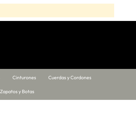
s
Cinturones
Cuerdas y Cordones
Zapatos y Botas