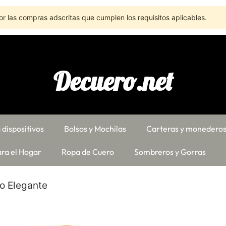
r las compras adscritas que cumplen los requisitos aplicables.
Decuero.net
 dispositivos
Bolsos y Mochilas
Carteras y monedero
ra el Hogar
Ropa de Cuero
Sombreros y Gorras
no Elegante