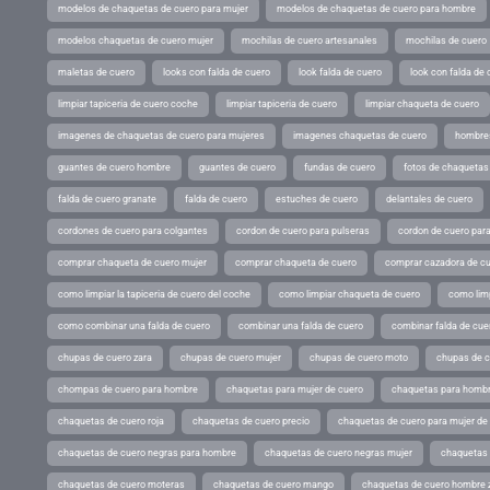
modelos de chaquetas de cuero para mujer
modelos de chaquetas de cuero para hombre
modelos chaquetas de cuero mujer
mochilas de cuero artesanales
mochilas de cuero
maletas de cuero
looks con falda de cuero
look falda de cuero
look con falda de 
limpiar tapiceria de cuero coche
limpiar tapiceria de cuero
limpiar chaqueta de cuero
imagenes de chaquetas de cuero para mujeres
imagenes chaquetas de cuero
hombres
guantes de cuero hombre
guantes de cuero
fundas de cuero
fotos de chaquetas
falda de cuero granate
falda de cuero
estuches de cuero
delantales de cuero
cordones de cuero para colgantes
cordon de cuero para pulseras
cordon de cuero par
comprar chaqueta de cuero mujer
comprar chaqueta de cuero
comprar cazadora de c
como limpiar la tapiceria de cuero del coche
como limpiar chaqueta de cuero
como limp
como combinar una falda de cuero
combinar una falda de cuero
combinar falda de cue
chupas de cuero zara
chupas de cuero mujer
chupas de cuero moto
chupas de 
chompas de cuero para hombre
chaquetas para mujer de cuero
chaquetas para hombr
chaquetas de cuero roja
chaquetas de cuero precio
chaquetas de cuero para mujer d
chaquetas de cuero negras para hombre
chaquetas de cuero negras mujer
chaquetas 
chaquetas de cuero moteras
chaquetas de cuero mango
chaquetas de cuero hombre 