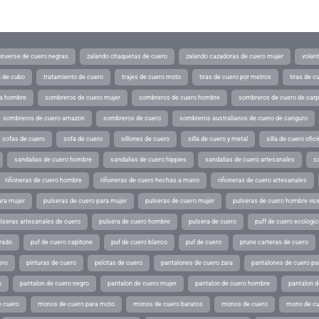
converse de cuero negras
zalando chaquetas de cuero
zalando cazadoras de cuero mujer
volan
a de cubo
tratamiento de cuero
trajes de cuero moto
tiras de cuero por metros
tiras de c
ra hombre
sombreros de cuero mujer
sombreros de cuero hombre
sombreros de cuero de car
sombreros de cuero amazon
sombreros de cuero
sombreros australianos de cuero de canguro
sofas de cuero
sofa de cuero
sillones de cuero
silla de cuero y metal
silla de cuero ofic
sandalias de cuero hombre
sandalias de cuero hippies
sandalias de cuero artesanales
s
riñoneras de cuero hombre
riñoneras de cuero hechas a mano
riñoneras de cuero artesanales
ara mujer
pulseras de cuero para mujer
pulseras de cuero mujer
pulseras de cuero hombre vic
lseras artesanales de cuero
pulsera de cuero hombre
pulsera de cuero
puff de cuero ecologic
rado
puf de cuero capitone
puf de cuero blanco
puf de cuero
prune carteras de cuero
ero
pinturas de cuero
pelotas de cuero
pantalones de cuero zara
pantalones de cuero p
o
pantalon de cuero negro
pantalon de cuero mujer
pantalon de cuero hombre
pantalon d
 cuero
monos de cuero para moto
monos de cuero baratos
monos de cuero
mono de cu