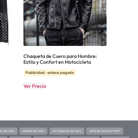
Chaqueta de Cuero para Hombre:
Estilo y Confort en Motocicleta
Publicidad · enlace pagado
Ver Precio
tes de cuero
vestidos de cuero
ver chaquetas de cuero
venta de cuero por metro