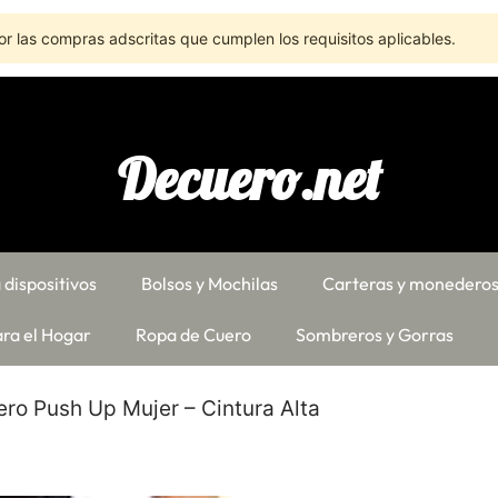
r las compras adscritas que cumplen los requisitos aplicables.
Decuero.net
 dispositivos
Bolsos y Mochilas
Carteras y monedero
ra el Hogar
Ropa de Cuero
Sombreros y Gorras
ro Push Up Mujer – Cintura Alta