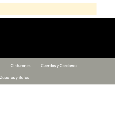
s
Cinturones
Cuerdas y Cordones
Zapatos y Botas