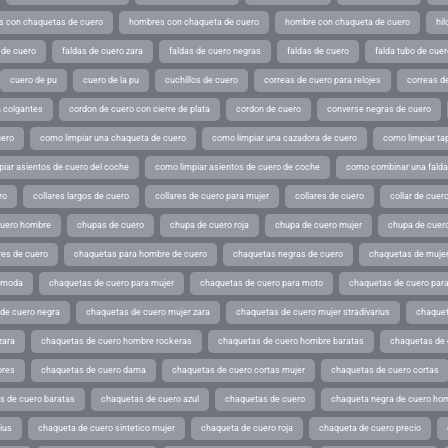
 con chaquetas de cuero
hombres con chaqueta de cuero
hombre con chaqueta de cuero
hil
 de cuero
faldas de cuero zara
faldas de cuero negras
faldas de cuero
falda tubo de cuer
cuero de pu
cuero de la pu
cuchillos de cuero
correas de cuero para relojes
correas de
a colgantes
cordon de cuero con cierre de plata
cordon de cuero
converse negras de cuero
uero
como limpiar una chaqueta de cuero
como limpiar una cazadora de cuero
como limpiar ta
iar asientos de cuero del coche
como limpiar asientos de cuero de coche
como combinar una falda 
ro
collares largos de cuero
collares de cuero para mujer
collares de cuero
collar de cuer
cuero hombre
chupas de cuero
chupa de cuero roja
chupa de cuero mujer
chupa de cuer
es de cuero
chaquetas para hombre de cuero
chaquetas negras de cuero
chaquetas de mujer
e moda
chaquetas de cuero para mujer
chaquetas de cuero para moto
chaquetas de cuero par
de cuero negra
chaquetas de cuero mujer zara
chaquetas de cuero mujer stradivarius
chaquet
zara
chaquetas de cuero hombre rockeras
chaquetas de cuero hombre baratas
chaquetas de
ores
chaquetas de cuero dama
chaquetas de cuero cortas mujer
chaquetas de cuero cortas
s de cuero baratas
chaquetas de cuero azul
chaquetas de cuero
chaqueta negra de cuero ho
ius
chaqueta de cuero sintetico mujer
chaqueta de cuero roja
chaqueta de cuero precio