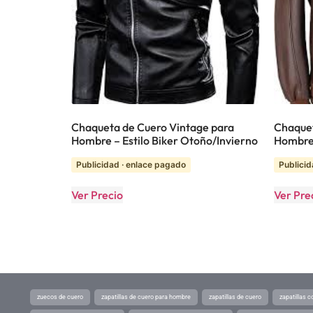
Chaqueta de Cuero Vintage para
Chaquet
Hombre – Estilo Biker Otoño/Invierno
Hombr
Publicidad · enlace pagado
Publicid
Ver Precio
Ver Pre
zuecos de cuero
zapatillas de cuero para hombre
zapatillas de cuero
zapatillas 