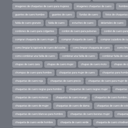
imagenes de chaquetas de cuero para mujeres
imagenes chaquetas de cuero
hombres
guantes de cuero hombre
guantes de cuero
fundas de cuero
fotos de chaquetas
falda de cuero granate
falda de cuero
estuches de cuero
delantales de cuero
cordones de cuero para colgantes
cordon de cuero para pulseras
cordon de cuero par
comprar chaqueta de cuero mujer
comprar chaqueta de cuero
comprar cazadora de c
como limpiar la tapiceria de cuero del coche
como limpiar chaqueta de cuero
como limp
como combinar una falda de cuero
combinar una falda de cuero
combinar falda de cue
chupas de cuero zara
chupas de cuero mujer
chupas de cuero moto
chupas de 
chompas de cuero para hombre
chaquetas para mujer de cuero
chaquetas para hombr
chaquetas de cuero roja
chaquetas de cuero precio
chaquetas de cuero para mujer d
chaquetas de cuero negras para hombre
chaquetas de cuero negras mujer
chaquetas 
chaquetas de cuero moteras
chaquetas de cuero mango
chaquetas de cuero hombre 
chaquetas de cuero de mujer
chaquetas de cuero de dama
chaquetas de cuero de col
chaquetas de cuero blancas para hombre
chaquetas de cuero baratas mujer
chaqueta
chaqueta de cuero verde hombre
chaqueta de cuero verde
chaqueta de cuero stradivar