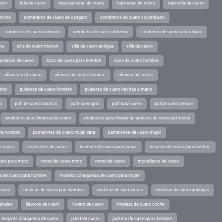
uero
tela de cuero
tejer pulseras de cuero
tapicerias de cuero
tapicería de cuero
pincho
sombreros de cuero de canguro
sombreros de cuero colombiano
sombrero de cuero comodo
sombrero de cuero chilenos
sombrero de cuero australiano
ina
silla de cuero marron
silla de cuero antigua
silla de cuero
andalias de cuero
saco de cuero para hombre
saco de cuero hombre
riñoneras de cuero
riñonera de cuero hombre
riñonera de cuero
eroy
pulseras de cuero hombre
pulseras de cuero hechas a mano
o
puff de cuero baratos
puff cuero gris
puff baul cuero
puf de cuero precio
productos para limpieza de cuero
productos para limpiar la tapiceria de cuero del coche
ara hombre
pantalones de cuero mujer zara
pantalones de cuero mujer
e cuero
neceseres de cuero
neceser de cuero para mujer
neceser de cuero para hombre
ero para moto
mono de cuero moto
mono de cuero
monederos de cuero
s de cuero para hombre
modelos chaquetas de cuero para mujer
cuero
maletas de cuero para hombre
maletas de cuero moto
maletas de cuero antiguas
sanales
llaveros de cuero
llavero de cuero
limpieza de cuero coche
s mejores chaquetas de cuero
jaket de cuero
jackets de cuero para hombre