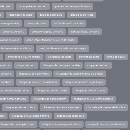
o de cuero
hacer pulseras de cuero
guantes de cuero para hombre
o
falda negra de cuero
falda de cuero zara
falda de cuero negra
 cuero para reloj
correas de cuero
correa de cuero para reloj
converse de cuero
compro chaqueta de cuero
comprar chupa de cuero
pizados de cuero
como limpiar tapiceria de cuero del coche
de cuero negra para fiesta
como combinar una falda de cuero negra
o
cinturones de cuero hombre
cinturones de cuero
cinturon de cuero
cintas de cuero
o marron
chupa de cuero
chumpas de cuero para hombre
chquetas de cuero
 de cuero
chaquetas de cuero verde
chaquetas de cuero sintetico para mujer
a hombres
chaquetas de cuero para hombre
chaquetas de cuero negro mujer
as de cuero mujer cortas
chaquetas de cuero mujer
chaquetas de cuero moto
 cuero hombre amazon
chaquetas de cuero hombre
chaquetas de cuero estilo motero
chaquetas de cuero chica
chaquetas de cuero cafe mujer
chaquetas de cuero cafe hombre
mbre
chaqueta de cuero zara hombre
chaqueta de cuero zara
chaqueta de cuero para mujer
chaqueta de cuero para hombres
chaqueta de cuero para hombre