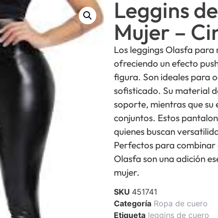
Leggins de
Mujer – Ci
Los leggings Olasfa para 
ofreciendo un efecto push 
figura. Son ideales para 
sofisticado. Su material 
soporte, mientras que su 
conjuntos. Estos pantalo
quienes buscan versatilid
Perfectos para combinar c
Olasfa son una adición es
mujer.
SKU
451741
Categoría
Ropa de cuero
Etiqueta
leggins de cuero