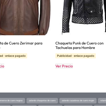
a de Cuero Zerimar para
Chaqueta Punk de Cuero con
e
Tachuelas para Hombre
ad · enlace pagado
Publicidad · enlace pagado
cio
Ver Precio
converse de cuero negras
zalando chaquetas de cuero
zalando cazadoras de cuero mujer
volan