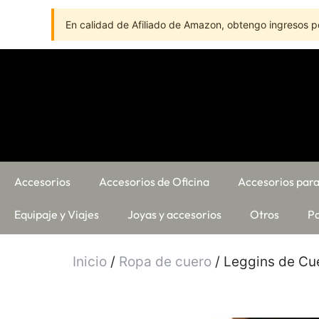
En calidad de Afiliado de Amazon, obtengo ingresos po
Accesorios
Accesorios de Oficina
Accesorios para
Equipaje y Viajes
Joyas y accesorios
Otros
Pa
Inicio
/
Ropa de cuero
/ Leggins de Cue