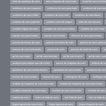
venta de cazadoras de cuero
venta chaquetas de cuero mujer
un puf de cuero en form
sombreros de cuero vaqueros
sombreros de cuero para mujer
sombreros de cuero pa
sombreros de cuero chillán
sombreros de cuero chile
sombreros de cuero blanco
sombrero de cuero argentino
sombrero cuero de canguro
sofas de cuero baratos
sandalias hippies de cuero
sandalias de cuero para hombre
sandalias de cuero mujer
ropa de cuero para hombre
ropa de cuero hombre
riñoneras de cuero para hombre
pulseras de trenzas de cuero
pulseras de hombre de cuero
pulseras de cuero y plata p
pulseras de cuero artesanales
pulseras de cuero
pulseras de cordon de cuero
pu
puf de cuero negro
puf de cuero marroqui
puf de cuero marron
puf de cuero cuad
productos para limpiar cuero de coches
precios de chaquetas de cuero
pitilleras de cu
pantalones de cuero hombre baratos
pantalones de cuero hombre
pantalones de cuer
neceser de cuero hombre
neceser de cuero
muñequeras de cuero
muñequera de
modelos de chaquetas de cuero para mujer
modelos de chaquetas de cuero para hombre
modelos chaquetas de cuero mujer
mochilas de cuero artesanales
mochilas de cuero
maletas de cuero
looks con falda de cuero
look falda de cuero
look con falda de 
limpiar tapiceria de cuero coche
limpiar tapiceria de cuero
limpiar chaqueta de cuero