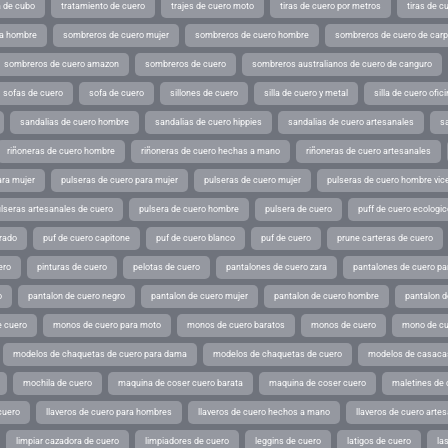
a de cubo
tratamiento de cuero
trajes de cuero moto
tiras de cuero por metros
tiras de c
ra hombre
sombreros de cuero mujer
sombreros de cuero hombre
sombreros de cuero de car
sombreros de cuero amazon
sombreros de cuero
sombreros australianos de cuero de canguro
sofas de cuero
sofa de cuero
sillones de cuero
silla de cuero y metal
silla de cuero ofic
sandalias de cuero hombre
sandalias de cuero hippies
sandalias de cuero artesanales
s
riñoneras de cuero hombre
riñoneras de cuero hechas a mano
riñoneras de cuero artesanales
ara mujer
pulseras de cuero para mujer
pulseras de cuero mujer
pulseras de cuero hombre vic
lseras artesanales de cuero
pulsera de cuero hombre
pulsera de cuero
puff de cuero ecologic
rado
puf de cuero capitone
puf de cuero blanco
puf de cuero
prune carteras de cuero
ero
pinturas de cuero
pelotas de cuero
pantalones de cuero zara
pantalones de cuero p
o
pantalon de cuero negro
pantalon de cuero mujer
pantalon de cuero hombre
pantalon d
 cuero
monos de cuero para moto
monos de cuero baratos
monos de cuero
mono de cu
modelos de chaquetas de cuero para dama
modelos de chaquetas de cuero
modelos de casaca
mochila de cuero
maquina de coser cuero barata
maquina de coser cuero
maletines de 
cuero
llaveros de cuero para hombres
llaveros de cuero hechos a mano
llaveros de cuero arte
limpiar cazadora de cuero
limpiadores de cuero
leggins de cuero
latigos de cuero
la