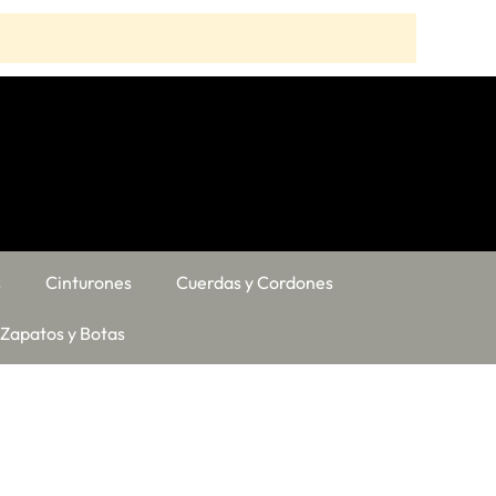
s
Cinturones
Cuerdas y Cordones
Zapatos y Botas