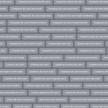
es de cuero
chaquetas para hombre de cuero
chaquetas negras de cuero
chaquetas de mujer
e moda
chaquetas de cuero para mujer
chaquetas de cuero para moto
chaquetas de cuero par
de cuero negra
chaquetas de cuero mujer zara
chaquetas de cuero mujer stradivarius
chaquet
zara
chaquetas de cuero hombre rockeras
chaquetas de cuero hombre baratas
chaquetas de
ores
chaquetas de cuero dama
chaquetas de cuero cortas mujer
chaquetas de cuero cortas
s de cuero baratas
chaquetas de cuero azul
chaquetas de cuero
chaqueta negra de cuero ho
ius
chaqueta de cuero sintetico mujer
chaqueta de cuero roja
chaqueta de cuero precio
 zara
chaqueta de cuero mujer
chaqueta de cuero moto hombre
chaqueta de cuero moto
chaqueta de cuero beige
chaqueta de cuero azul hombre
chanclas de cuero para hombre
cha
e
chalecos de cuero
chaketas de cuero
cazadoras moteras de cuero
cazadoras de cuero
ro mujer el corte ingles
cazadoras de cuero mujer
cazadoras de cuero moteras
cazadoras de
cazadora de cuero zara
cazadora de cuero segunda mano
cazadora de cuero roja mujer
c
as de cuero hombre
carteras negras de cuero
carteras de cuero prune
carteras de cuero hom
eras artesanales de cuero
carteras argentinas de cuero
cartera de cuero prune
cartera de cue
r
bolsos de cuero marruecos
bolsos de cuero artesanos
bolsos de cuero artesanales para ho
ho a mano
bolso de cuero
boinas militares cuero
boinas de cuero precios
boinas de cuero