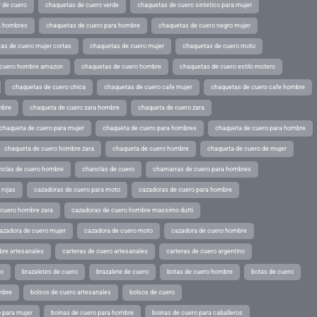
 de cuero
chaquetas de cuero verde
chaquetas de cuero sintetico para mujer
a hombres
chaquetas de cuero para hombre
chaquetas de cuero negro mujer
as de cuero mujer cortas
chaquetas de cuero mujer
chaquetas de cuero moto
 cuero hombre amazon
chaquetas de cuero hombre
chaquetas de cuero estilo motero
chaquetas de cuero chica
chaquetas de cuero cafe mujer
chaquetas de cuero cafe hombre
mbre
chaqueta de cuero zara hombre
chaqueta de cuero zara
chaqueta de cuero para mujer
chaqueta de cuero para hombres
chaqueta de cuero para hombre
chaqueta de cuero hombre zara
chaqueta de cuero hombre
chaqueta de cuero de mujer
nclas de cuero hombre
chanclas de cuero
chamarras de cuero para hombres
 rojas
cazadoras de cuero para moto
cazadoras de cuero para hombre
 cuero hombre zara
cazadoras de cuero hombre massimo dutti
azadora de cuero mujer
cazadora de cuero moto
cazadora de cuero hombre
bre artesanales
carteras de cuero artesanales
carteras de cuero argentino
ro
brazaletes de cuero
brazalete de cuero
botas de cuero hombre
botas de cuero
mbre
bolsos de cuero artesanales
bolsos de cuero
 para mujer
boinas de cuero para hombre
boinas de cuero para caballeros