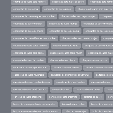
chompas de cuero para hombre
chaquetas para mujer de cuero
chaquetas para hombr
chaquetas de cuero roja
chaquetas de cuero precio
chaquetas de cuero para mujer d
chaquetas de cuero negras para hombre
chaquetas de cuero negras mujer
chaquetas 
chaquetas de cuero moteras
chaquetas de cuero mango
chaquetas de cuero hombre 
chaquetas de cuero de mujer
chaquetas de cuero de dama
chaquetas de cuero de col
chaquetas de cuero blancas para hombre
chaquetas de cuero baratas mujer
chaqueta
chaqueta de cuero verde hombre
chaqueta de cuero verde
chaqueta de cuero stradivar
chaqueta de cuero para dama
chaqueta de cuero negra mujer
chaqueta de cuero mujer
chaqueta de cuero de hombre
chaqueta de cuero dama
chaqueta de cuero corta
chamarras de cuero para hombre
chamarra de cuero mujer
chamarra de cuero hombr
cazadoras de cuero mujer zara
cazadoras de cuero mujer stradivarius
cazadoras de cue
cazadoras de cuero hombre baratas
cazadoras de cuero hombre
cazadoras de cuero
cazadora de cuero estilo motero
cascos de cuero
casacas de cuero mujer
casac
carteras de cuero argentinas
carteras de cuero argentina
carteras de cuero
cart
bolsos de cuero para hombre artesanales
bolsos de cuero online
bolsos de cuero muje
bolsos artesanales de cuero hechos a mano
bolso de cuero mujer
bolso de cuero hec