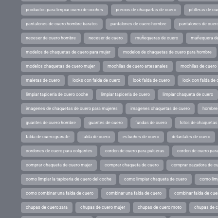
productos para limpiar cuero de coches
precios de chaquetas de cuero
pitilleras de cu
pantalones de cuero hombre baratos
pantalones de cuero hombre
pantalones de cuer
neceser de cuero hombre
neceser de cuero
muñequeras de cuero
muñequera de
modelos de chaquetas de cuero para mujer
modelos de chaquetas de cuero para hombre
modelos chaquetas de cuero mujer
mochilas de cuero artesanales
mochilas de cuero
maletas de cuero
looks con falda de cuero
look falda de cuero
look con falda de 
limpiar tapiceria de cuero coche
limpiar tapiceria de cuero
limpiar chaqueta de cuero
imagenes de chaquetas de cuero para mujeres
imagenes chaquetas de cuero
hombres
guantes de cuero hombre
guantes de cuero
fundas de cuero
fotos de chaquetas
falda de cuero granate
falda de cuero
estuches de cuero
delantales de cuero
cordones de cuero para colgantes
cordon de cuero para pulseras
cordon de cuero par
comprar chaqueta de cuero mujer
comprar chaqueta de cuero
comprar cazadora de c
como limpiar la tapiceria de cuero del coche
como limpiar chaqueta de cuero
como limp
como combinar una falda de cuero
combinar una falda de cuero
combinar falda de cue
chupas de cuero zara
chupas de cuero mujer
chupas de cuero moto
chupas de 