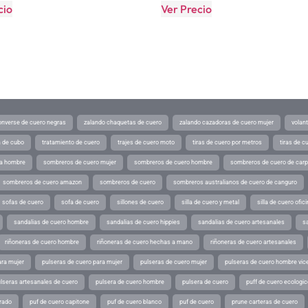
cio
Ver Precio
converse de cuero negras
zalando chaquetas de cuero
zalando cazadoras de cuero mujer
volan
a de cubo
tratamiento de cuero
trajes de cuero moto
tiras de cuero por metros
tiras de c
ra hombre
sombreros de cuero mujer
sombreros de cuero hombre
sombreros de cuero de car
sombreros de cuero amazon
sombreros de cuero
sombreros australianos de cuero de canguro
sofas de cuero
sofa de cuero
sillones de cuero
silla de cuero y metal
silla de cuero ofic
sandalias de cuero hombre
sandalias de cuero hippies
sandalias de cuero artesanales
s
riñoneras de cuero hombre
riñoneras de cuero hechas a mano
riñoneras de cuero artesanales
ara mujer
pulseras de cuero para mujer
pulseras de cuero mujer
pulseras de cuero hombre vic
lseras artesanales de cuero
pulsera de cuero hombre
pulsera de cuero
puff de cuero ecologic
rado
puf de cuero capitone
puf de cuero blanco
puf de cuero
prune carteras de cuero