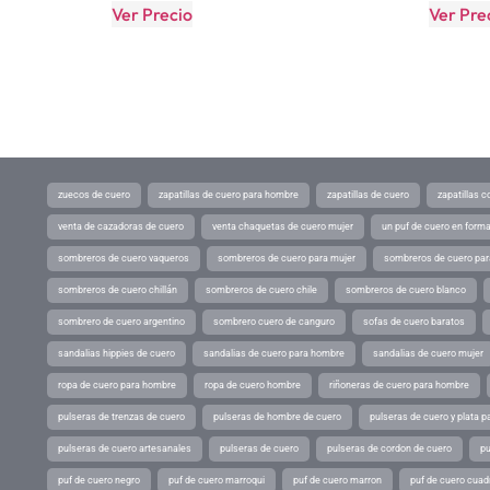
Ver Precio
Ver Pre
zuecos de cuero
zapatillas de cuero para hombre
zapatillas de cuero
zapatillas 
venta de cazadoras de cuero
venta chaquetas de cuero mujer
un puf de cuero en form
sombreros de cuero vaqueros
sombreros de cuero para mujer
sombreros de cuero pa
sombreros de cuero chillán
sombreros de cuero chile
sombreros de cuero blanco
sombrero de cuero argentino
sombrero cuero de canguro
sofas de cuero baratos
sandalias hippies de cuero
sandalias de cuero para hombre
sandalias de cuero mujer
ropa de cuero para hombre
ropa de cuero hombre
riñoneras de cuero para hombre
pulseras de trenzas de cuero
pulseras de hombre de cuero
pulseras de cuero y plata p
pulseras de cuero artesanales
pulseras de cuero
pulseras de cordon de cuero
pu
puf de cuero negro
puf de cuero marroqui
puf de cuero marron
puf de cuero cuad