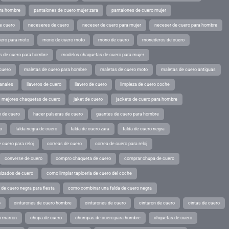
ara hombre
pantalones de cuero mujer zara
pantalones de cuero mujer
e cuero
neceseres de cuero
neceser de cuero para mujer
neceser de cuero para hombre
ero para moto
mono de cuero moto
mono de cuero
monederos de cuero
s de cuero para hombre
modelos chaquetas de cuero para mujer
cuero
maletas de cuero para hombre
maletas de cuero moto
maletas de cuero antiguas
sanales
llaveros de cuero
llavero de cuero
limpieza de cuero coche
s mejores chaquetas de cuero
jaket de cuero
jackets de cuero para hombre
o de cuero
hacer pulseras de cuero
guantes de cuero para hombre
o
falda negra de cuero
falda de cuero zara
falda de cuero negra
 cuero para reloj
correas de cuero
correa de cuero para reloj
converse de cuero
compro chaqueta de cuero
comprar chupa de cuero
pizados de cuero
como limpiar tapiceria de cuero del coche
de cuero negra para fiesta
como combinar una falda de cuero negra
o
cinturones de cuero hombre
cinturones de cuero
cinturon de cuero
cintas de cuero
o marron
chupa de cuero
chumpas de cuero para hombre
chquetas de cuero