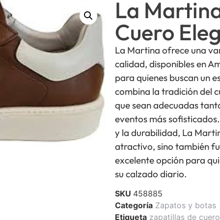
La Martina
Cuero Ele
La Martina ofrece una var
calidad, disponibles en Am
para quienes buscan un es
combina la tradición del
que sean adecuadas tant
eventos más sofisticados.
y la durabilidad, La Mart
atractivo, sino también fu
excelente opción para qu
su calzado diario.
SKU
458885
Categoría
Zapatos y botas
Etiqueta
zapatillas de cuero