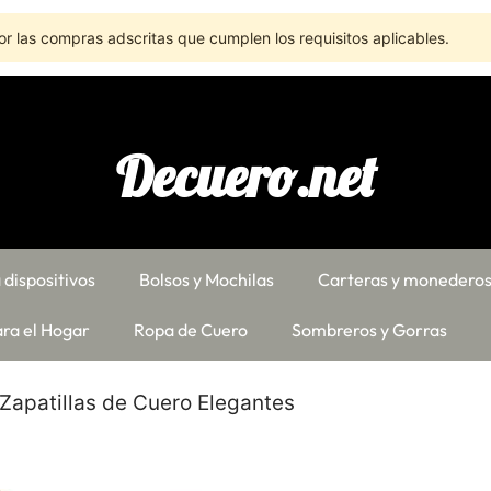
r las compras adscritas que cumplen los requisitos aplicables.
Decuero.net
 dispositivos
Bolsos y Mochilas
Carteras y monedero
ra el Hogar
Ropa de Cuero
Sombreros y Gorras
 Zapatillas de Cuero Elegantes