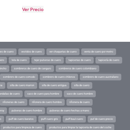
Ver Precio
tes de cuero
vestidos de cuero
ver chaquetas de cuero
venta de cuero por metro
uero
tela de cuero
tejer pulseras de cuero
tapicerias de cuero
tapicería de cuero
pincho
sombreros de cuero de canguro
sombreros de cuero colombiano
sombrero de cuero comodo
sombrero de cuero chilenos
sombrero de cuero australiano
ina
silla de cuero marron
silla de cuero antigua
silla de cuero
andalias de cuero
saco de cuero para hombre
saco de cuero hombre
riñoneras de cuero
riñonera de cuero hombre
riñonera de cuero
eroy
pulseras de cuero hombre
pulseras de cuero hechas a mano
o
puff de cuero baratos
puff cuero gris
puff baul cuero
puf de cuero precio
productos para limpieza de cuero
productos para limpiar la tapiceria de cuero del coche