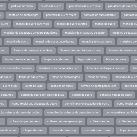
ero
pinturas de cuero
pelotas de cuero
pantalones de cuero zara
pantalones de cuero p
o
pantalon de cuero negro
pantalon de cuero mujer
pantalon de cuero hombre
pantalon d
 cuero
monos de cuero para moto
monos de cuero baratos
monos de cuero
mono de cu
modelos de chaquetas de cuero para dama
modelos de chaquetas de cuero
modelos de casaca
mochila de cuero
maquina de coser cuero barata
maquina de coser cuero
maletines de 
cuero
llaveros de cuero para hombres
llaveros de cuero hechos a mano
llaveros de cuero arte
limpiar cazadora de cuero
limpiadores de cuero
leggins de cuero
latigos de cuero
la
 con chaquetas de cuero
hombres con chaqueta de cuero
hombre con chaqueta de cuero
hil
 de cuero
faldas de cuero zara
faldas de cuero negras
faldas de cuero
falda tubo de cuer
cuero de pu
cuero de la pu
cuchillos de cuero
correas de cuero para relojes
correas de
a colgantes
cordon de cuero con cierre de plata
cordon de cuero
converse negras de cuero
uero
como limpiar una chaqueta de cuero
como limpiar una cazadora de cuero
como limpiar ta
iar asientos de cuero del coche
como limpiar asientos de cuero de coche
como combinar una falda 
ro
collares largos de cuero
collares de cuero para mujer
collares de cuero
collar de cuer
cuero hombre
chupas de cuero
chupa de cuero roja
chupa de cuero mujer
chupa de cuer