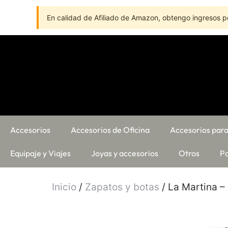
En calidad de Afiliado de Amazon, obtengo ingresos po
Accesorios
Accesorios de Oficina
Accesorios para
Equipaje y Viajes
Joyas y accesorios
Otros
Pa
Inicio
/
Zapatos y botas
/ La Martina –