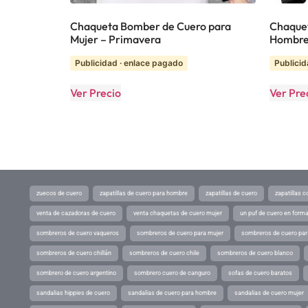
Chaqueta Bomber de Cuero para
Chaquet
Mujer – Primavera
Hombre 
Publicidad · enlace pagado
Publicid
Ver Precio
Ver Pre
zuecos de cuero
zapatillas de cuero para hombre
zapatillas de cuero
zapatillas 
venta de cazadoras de cuero
venta chaquetas de cuero mujer
un puf de cuero en form
sombreros de cuero vaqueros
sombreros de cuero para mujer
sombreros de cuero pa
sombreros de cuero chillán
sombreros de cuero chile
sombreros de cuero blanco
sombrero de cuero argentino
sombrero cuero de canguro
sofas de cuero baratos
sandalias hippies de cuero
sandalias de cuero para hombre
sandalias de cuero mujer