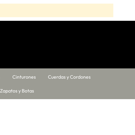
s
Cinturones
Cuerdas y Cordones
Zapatos y Botas