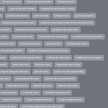
riñoneras de cuero
riñonera de cuero hombre
riñonera de cuero
eroy
pulseras de cuero hombre
pulseras de cuero hechas a mano
o
puff de cuero baratos
puff cuero gris
puff baul cuero
puf de cuero precio
productos para limpieza de cuero
productos para limpiar la tapiceria de cuero del coche
ara hombre
pantalones de cuero mujer zara
pantalones de cuero mujer
e cuero
neceseres de cuero
neceser de cuero para mujer
neceser de cuero para hombre
ero para moto
mono de cuero moto
mono de cuero
monederos de cuero
s de cuero para hombre
modelos chaquetas de cuero para mujer
cuero
maletas de cuero para hombre
maletas de cuero moto
maletas de cuero antiguas
sanales
llaveros de cuero
llavero de cuero
limpieza de cuero coche
s mejores chaquetas de cuero
jaket de cuero
jackets de cuero para hombre
o de cuero
hacer pulseras de cuero
guantes de cuero para hombre
o
falda negra de cuero
falda de cuero zara
falda de cuero negra
 cuero para reloj
correas de cuero
correa de cuero para reloj
converse de cuero
compro chaqueta de cuero
comprar chupa de cuero
pizados de cuero
como limpiar tapiceria de cuero del coche