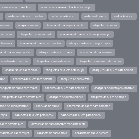
de cuero negra para fiesta
como combinar una falda de cuero negra
o
cinturones de cuero hombre
cinturones de cuero
cinturon de cuero
cintas de cuero
o marron
chupa de cuero
chumpas de cuero para hombre
chquetas de cuero
 de cuero
chaquetas de cuero verde
chaquetas de cuero sintetico para mujer
a hombres
chaquetas de cuero para hombre
chaquetas de cuero negro mujer
as de cuero mujer cortas
chaquetas de cuero mujer
chaquetas de cuero moto
 cuero hombre amazon
chaquetas de cuero hombre
chaquetas de cuero estilo motero
chaquetas de cuero chica
chaquetas de cuero cafe mujer
chaquetas de cuero cafe hombre
mbre
chaqueta de cuero zara hombre
chaqueta de cuero zara
chaqueta de cuero para mujer
chaqueta de cuero para hombres
chaqueta de cuero para hombre
chaqueta de cuero hombre zara
chaqueta de cuero hombre
chaqueta de cuero de mujer
nclas de cuero hombre
chanclas de cuero
chamarras de cuero para hombres
 rojas
cazadoras de cuero para moto
cazadoras de cuero para hombre
 cuero hombre zara
cazadoras de cuero hombre massimo dutti
azadora de cuero mujer
cazadora de cuero moto
cazadora de cuero hombre