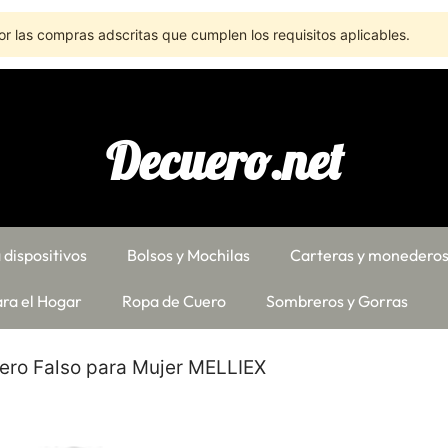
r las compras adscritas que cumplen los requisitos aplicables.
Decuero.net
 dispositivos
Bolsos y Mochilas
Carteras y monedero
ra el Hogar
Ropa de Cuero
Sombreros y Gorras
ero Falso para Mujer MELLIEX