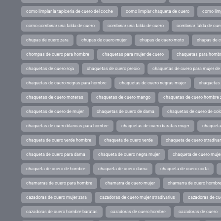
como limpiar la tapiceria de cuero del coche
como limpiar chaqueta de cuero
como limp
como combinar una falda de cuero
combinar una falda de cuero
combinar falda de cue
chupas de cuero zara
chupas de cuero mujer
chupas de cuero moto
chupas de 
chompas de cuero para hombre
chaquetas para mujer de cuero
chaquetas para hombr
chaquetas de cuero roja
chaquetas de cuero precio
chaquetas de cuero para mujer d
chaquetas de cuero negras para hombre
chaquetas de cuero negras mujer
chaquetas 
chaquetas de cuero moteras
chaquetas de cuero mango
chaquetas de cuero hombre 
chaquetas de cuero de mujer
chaquetas de cuero de dama
chaquetas de cuero de col
chaquetas de cuero blancas para hombre
chaquetas de cuero baratas mujer
chaqueta
chaqueta de cuero verde hombre
chaqueta de cuero verde
chaqueta de cuero stradivar
chaqueta de cuero para dama
chaqueta de cuero negra mujer
chaqueta de cuero mujer
chaqueta de cuero de hombre
chaqueta de cuero dama
chaqueta de cuero corta
chamarras de cuero para hombre
chamarra de cuero mujer
chamarra de cuero hombr
cazadoras de cuero mujer zara
cazadoras de cuero mujer stradivarius
cazadoras de cue
cazadoras de cuero hombre baratas
cazadoras de cuero hombre
cazadoras de cuero