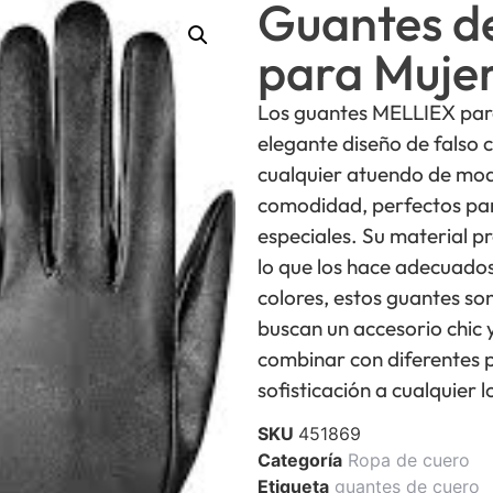
Guantes de
para Muje
Los guantes MELLIEX par
elegante diseño de falso
cualquier atuendo de mod
comodidad, perfectos para
especiales. Su material p
lo que los hace adecuados 
colores, estos guantes so
buscan un accesorio chic 
combinar con diferentes 
sofisticación a cualquier l
SKU
451869
Categoría
Ropa de cuero
Etiqueta
guantes de cuero