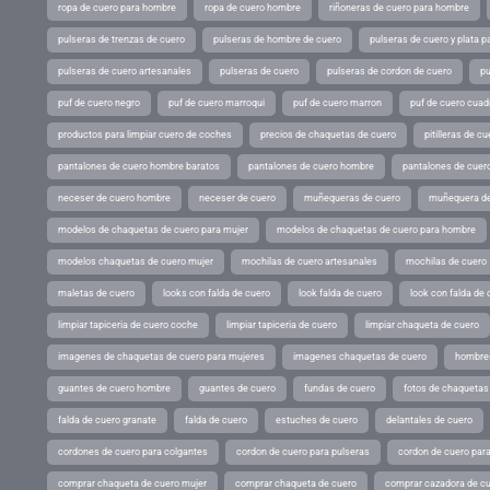
ropa de cuero para hombre
ropa de cuero hombre
riñoneras de cuero para hombre
pulseras de trenzas de cuero
pulseras de hombre de cuero
pulseras de cuero y plata p
pulseras de cuero artesanales
pulseras de cuero
pulseras de cordon de cuero
pu
puf de cuero negro
puf de cuero marroqui
puf de cuero marron
puf de cuero cuad
productos para limpiar cuero de coches
precios de chaquetas de cuero
pitilleras de cu
pantalones de cuero hombre baratos
pantalones de cuero hombre
pantalones de cuer
neceser de cuero hombre
neceser de cuero
muñequeras de cuero
muñequera de
modelos de chaquetas de cuero para mujer
modelos de chaquetas de cuero para hombre
modelos chaquetas de cuero mujer
mochilas de cuero artesanales
mochilas de cuero
maletas de cuero
looks con falda de cuero
look falda de cuero
look con falda de 
limpiar tapiceria de cuero coche
limpiar tapiceria de cuero
limpiar chaqueta de cuero
imagenes de chaquetas de cuero para mujeres
imagenes chaquetas de cuero
hombres
guantes de cuero hombre
guantes de cuero
fundas de cuero
fotos de chaquetas
falda de cuero granate
falda de cuero
estuches de cuero
delantales de cuero
cordones de cuero para colgantes
cordon de cuero para pulseras
cordon de cuero par
comprar chaqueta de cuero mujer
comprar chaqueta de cuero
comprar cazadora de c