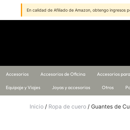
En calidad de Afiliado de Amazon, obtengo ingresos po
Accesorios
Accesorios de Oficina
Accesorios para
Equipaje y Viajes
Joyas y accesorios
Otros
Pa
Inicio
/
Ropa de cuero
/ Guantes de Cu