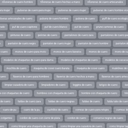
riñoneras de cuero hombre
riñoneras de cuero hechas a mano
riñoneras de cuero artesanales
ara mujer
pulseras de cuero para mujer
pulseras de cuero mujer
pulseras de cuero hombre vic
lseras artesanales de cuero
pulsera de cuero hombre
pulsera de cuero
puff de cuero ecologic
rado
puf de cuero capitone
puf de cuero blanco
puf de cuero
prune carteras de cuero
ero
pinturas de cuero
pelotas de cuero
pantalones de cuero zara
pantalones de cuero p
o
pantalon de cuero negro
pantalon de cuero mujer
pantalon de cuero hombre
pantalon d
 cuero
monos de cuero para moto
monos de cuero baratos
monos de cuero
mono de cu
modelos de chaquetas de cuero para dama
modelos de chaquetas de cuero
modelos de casaca
mochila de cuero
maquina de coser cuero barata
maquina de coser cuero
maletines de 
cuero
llaveros de cuero para hombres
llaveros de cuero hechos a mano
llaveros de cuero arte
limpiar cazadora de cuero
limpiadores de cuero
leggins de cuero
latigos de cuero
la
 con chaquetas de cuero
hombres con chaqueta de cuero
hombre con chaqueta de cuero
hil
 de cuero
faldas de cuero zara
faldas de cuero negras
faldas de cuero
falda tubo de cuer
cuero de pu
cuero de la pu
cuchillos de cuero
correas de cuero para relojes
correas de
a colgantes
cordon de cuero con cierre de plata
cordon de cuero
converse negras de cuero
uero
como limpiar una chaqueta de cuero
como limpiar una cazadora de cuero
como limpiar ta