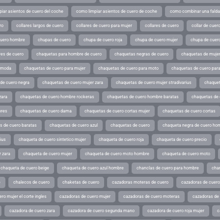
iar asientos de cuero del coche
como limpiar asientos de cuero de coche
como combinar una falda 
ro
collares largos de cuero
collares de cuero para mujer
collares de cuero
collar de cuer
cuero hombre
chupas de cuero
chupa de cuero roja
chupa de cuero mujer
chupa de cuer
es de cuero
chaquetas para hombre de cuero
chaquetas negras de cuero
chaquetas de mujer
e moda
chaquetas de cuero para mujer
chaquetas de cuero para moto
chaquetas de cuero par
de cuero negra
chaquetas de cuero mujer zara
chaquetas de cuero mujer stradivarius
chaquet
zara
chaquetas de cuero hombre rockeras
chaquetas de cuero hombre baratas
chaquetas de
ores
chaquetas de cuero dama
chaquetas de cuero cortas mujer
chaquetas de cuero cortas
s de cuero baratas
chaquetas de cuero azul
chaquetas de cuero
chaqueta negra de cuero ho
ius
chaqueta de cuero sintetico mujer
chaqueta de cuero roja
chaqueta de cuero precio
 zara
chaqueta de cuero mujer
chaqueta de cuero moto hombre
chaqueta de cuero moto
chaqueta de cuero beige
chaqueta de cuero azul hombre
chanclas de cuero para hombre
cha
e
chalecos de cuero
chaketas de cuero
cazadoras moteras de cuero
cazadoras de cuero
ro mujer el corte ingles
cazadoras de cuero mujer
cazadoras de cuero moteras
cazadoras de
cazadora de cuero zara
cazadora de cuero segunda mano
cazadora de cuero roja mujer
c