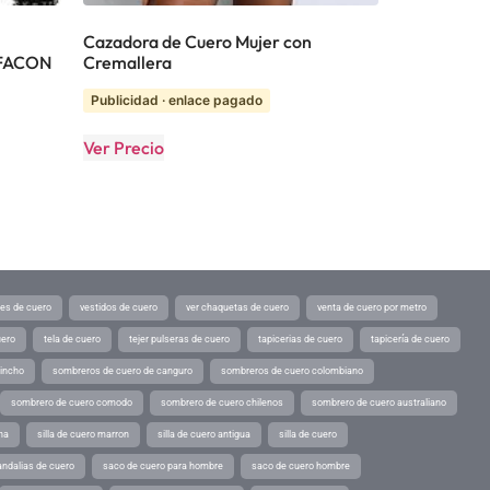
Cazadora de Cuero Mujer con
-FACON
Cremallera
Publicidad · enlace pagado
Ver Precio
tes de cuero
vestidos de cuero
ver chaquetas de cuero
venta de cuero por metro
uero
tela de cuero
tejer pulseras de cuero
tapicerias de cuero
tapicería de cuero
pincho
sombreros de cuero de canguro
sombreros de cuero colombiano
sombrero de cuero comodo
sombrero de cuero chilenos
sombrero de cuero australiano
ina
silla de cuero marron
silla de cuero antigua
silla de cuero
andalias de cuero
saco de cuero para hombre
saco de cuero hombre