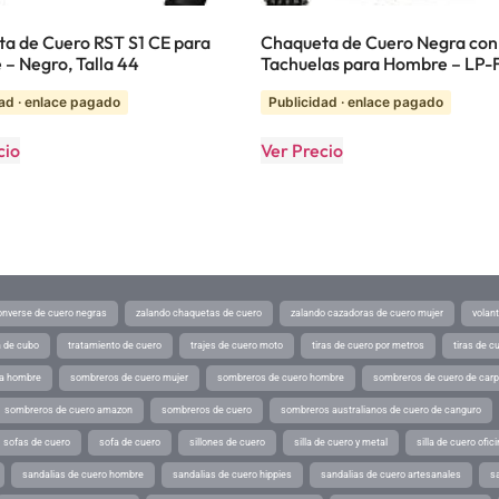
a de Cuero RST S1 CE para
Chaqueta de Cuero Negra con
– Negro, Talla 44
Tachuelas para Hombre – LP
ad · enlace pagado
Publicidad · enlace pagado
cio
Ver Precio
converse de cuero negras
zalando chaquetas de cuero
zalando cazadoras de cuero mujer
volan
a de cubo
tratamiento de cuero
trajes de cuero moto
tiras de cuero por metros
tiras de c
ra hombre
sombreros de cuero mujer
sombreros de cuero hombre
sombreros de cuero de car
sombreros de cuero amazon
sombreros de cuero
sombreros australianos de cuero de canguro
sofas de cuero
sofa de cuero
sillones de cuero
silla de cuero y metal
silla de cuero ofic
sandalias de cuero hombre
sandalias de cuero hippies
sandalias de cuero artesanales
s