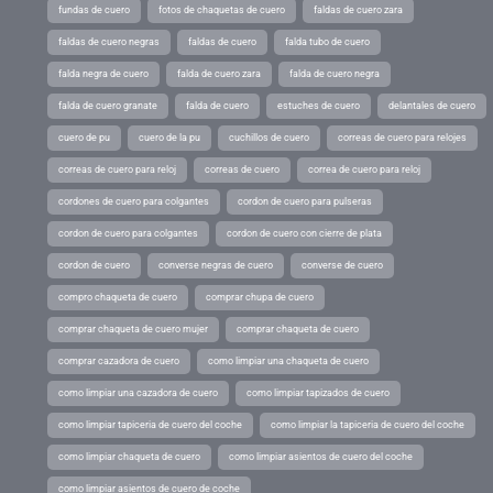
fundas de cuero
fotos de chaquetas de cuero
faldas de cuero zara
faldas de cuero negras
faldas de cuero
falda tubo de cuero
falda negra de cuero
falda de cuero zara
falda de cuero negra
falda de cuero granate
falda de cuero
estuches de cuero
delantales de cuero
cuero de pu
cuero de la pu
cuchillos de cuero
correas de cuero para relojes
correas de cuero para reloj
correas de cuero
correa de cuero para reloj
cordones de cuero para colgantes
cordon de cuero para pulseras
cordon de cuero para colgantes
cordon de cuero con cierre de plata
cordon de cuero
converse negras de cuero
converse de cuero
compro chaqueta de cuero
comprar chupa de cuero
comprar chaqueta de cuero mujer
comprar chaqueta de cuero
comprar cazadora de cuero
como limpiar una chaqueta de cuero
como limpiar una cazadora de cuero
como limpiar tapizados de cuero
como limpiar tapiceria de cuero del coche
como limpiar la tapiceria de cuero del coche
como limpiar chaqueta de cuero
como limpiar asientos de cuero del coche
como limpiar asientos de cuero de coche