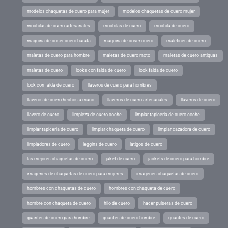
modelos chaquetas de cuero para mujer
modelos chaquetas de cuero mujer
mochilas de cuero artesanales
mochilas de cuero
mochila de cuero
maquina de coser cuero barata
maquina de coser cuero
maletines de cuero
maletas de cuero para hombre
maletas de cuero moto
maletas de cuero antiguas
maletas de cuero
looks con falda de cuero
look falda de cuero
look con falda de cuero
llaveros de cuero para hombres
llaveros de cuero hechos a mano
llaveros de cuero artesanales
llaveros de cuero
llavero de cuero
limpieza de cuero coche
limpiar tapiceria de cuero coche
limpiar tapiceria de cuero
limpiar chaqueta de cuero
limpiar cazadora de cuero
limpiadores de cuero
leggins de cuero
latigos de cuero
las mejores chaquetas de cuero
jaket de cuero
jackets de cuero para hombre
imagenes de chaquetas de cuero para mujeres
imagenes chaquetas de cuero
hombres con chaquetas de cuero
hombres con chaqueta de cuero
hombre con chaqueta de cuero
hilo de cuero
hacer pulseras de cuero
guantes de cuero para hombre
guantes de cuero hombre
guantes de cuero