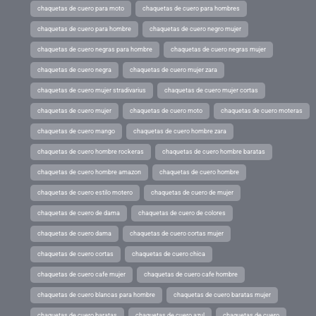
chaquetas de cuero para moto
chaquetas de cuero para hombres
chaquetas de cuero para hombre
chaquetas de cuero negro mujer
chaquetas de cuero negras para hombre
chaquetas de cuero negras mujer
chaquetas de cuero negra
chaquetas de cuero mujer zara
chaquetas de cuero mujer stradivarius
chaquetas de cuero mujer cortas
chaquetas de cuero mujer
chaquetas de cuero moto
chaquetas de cuero moteras
chaquetas de cuero mango
chaquetas de cuero hombre zara
chaquetas de cuero hombre rockeras
chaquetas de cuero hombre baratas
chaquetas de cuero hombre amazon
chaquetas de cuero hombre
chaquetas de cuero estilo motero
chaquetas de cuero de mujer
chaquetas de cuero de dama
chaquetas de cuero de colores
chaquetas de cuero dama
chaquetas de cuero cortas mujer
chaquetas de cuero cortas
chaquetas de cuero chica
chaquetas de cuero cafe mujer
chaquetas de cuero cafe hombre
chaquetas de cuero blancas para hombre
chaquetas de cuero baratas mujer
chaquetas de cuero baratas
chaquetas de cuero azul
chaquetas de cuero