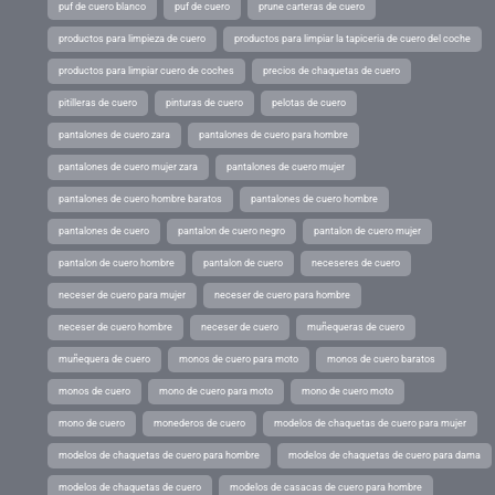
puf de cuero blanco
puf de cuero
prune carteras de cuero
productos para limpieza de cuero
productos para limpiar la tapiceria de cuero del coche
productos para limpiar cuero de coches
precios de chaquetas de cuero
pitilleras de cuero
pinturas de cuero
pelotas de cuero
pantalones de cuero zara
pantalones de cuero para hombre
pantalones de cuero mujer zara
pantalones de cuero mujer
pantalones de cuero hombre baratos
pantalones de cuero hombre
pantalones de cuero
pantalon de cuero negro
pantalon de cuero mujer
pantalon de cuero hombre
pantalon de cuero
neceseres de cuero
neceser de cuero para mujer
neceser de cuero para hombre
neceser de cuero hombre
neceser de cuero
muñequeras de cuero
muñequera de cuero
monos de cuero para moto
monos de cuero baratos
monos de cuero
mono de cuero para moto
mono de cuero moto
mono de cuero
monederos de cuero
modelos de chaquetas de cuero para mujer
modelos de chaquetas de cuero para hombre
modelos de chaquetas de cuero para dama
modelos de chaquetas de cuero
modelos de casacas de cuero para hombre