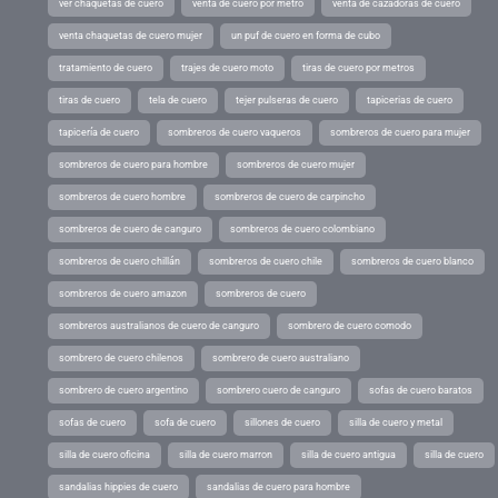
ver chaquetas de cuero
venta de cuero por metro
venta de cazadoras de cuero
venta chaquetas de cuero mujer
un puf de cuero en forma de cubo
tratamiento de cuero
trajes de cuero moto
tiras de cuero por metros
tiras de cuero
tela de cuero
tejer pulseras de cuero
tapicerias de cuero
tapicería de cuero
sombreros de cuero vaqueros
sombreros de cuero para mujer
sombreros de cuero para hombre
sombreros de cuero mujer
sombreros de cuero hombre
sombreros de cuero de carpincho
sombreros de cuero de canguro
sombreros de cuero colombiano
sombreros de cuero chillán
sombreros de cuero chile
sombreros de cuero blanco
sombreros de cuero amazon
sombreros de cuero
sombreros australianos de cuero de canguro
sombrero de cuero comodo
sombrero de cuero chilenos
sombrero de cuero australiano
sombrero de cuero argentino
sombrero cuero de canguro
sofas de cuero baratos
sofas de cuero
sofa de cuero
sillones de cuero
silla de cuero y metal
silla de cuero oficina
silla de cuero marron
silla de cuero antigua
silla de cuero
sandalias hippies de cuero
sandalias de cuero para hombre