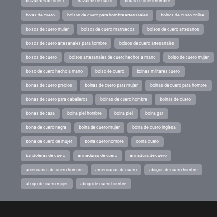
brazaletes de cuero
brazalete de cuero
botas de cuero hombre
botas de cuero
bolsos de cuero para hombre artesanales
bolsos de cuero online
bolsos de cuero mujer
bolsos de cuero marruecos
bolsos de cuero artesanos
bolsos de cuero artesanales para hombre
bolsos de cuero artesanales
bolsos de cuero
bolsos artesanales de cuero hechos a mano
bolso de cuero mujer
bolso de cuero hecho a mano
bolso de cuero
boinas militares cuero
boinas de cuero precios
boinas de cuero para mujer
boinas de cuero para hombre
boinas de cuero para caballeros
boinas de cuero hombre
boinas de cuero
boinas de caza
boina piel hombre
boina piel
boina gar
boina de cuero negra
boina de cuero mujer
boina de cuero inglesa
boina de cuero de mujer
boina cuero hombre
boina cuero
bandoleras de cuero
armaduras de cuero
armadura de cuero
americanas de cuero hombre
americanas de cuero
abrigos de cuero hombre
abrigo de cuero mujer
abrigo de cuero hombre