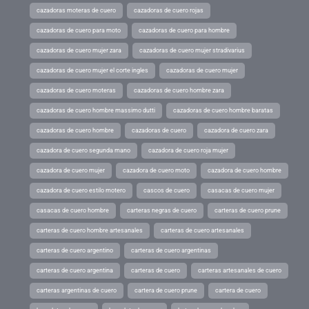
cazadoras moteras de cuero
cazadoras de cuero rojas
cazadoras de cuero para moto
cazadoras de cuero para hombre
cazadoras de cuero mujer zara
cazadoras de cuero mujer stradivarius
cazadoras de cuero mujer el corte ingles
cazadoras de cuero mujer
cazadoras de cuero moteras
cazadoras de cuero hombre zara
cazadoras de cuero hombre massimo dutti
cazadoras de cuero hombre baratas
cazadoras de cuero hombre
cazadoras de cuero
cazadora de cuero zara
cazadora de cuero segunda mano
cazadora de cuero roja mujer
cazadora de cuero mujer
cazadora de cuero moto
cazadora de cuero hombre
cazadora de cuero estilo motero
cascos de cuero
casacas de cuero mujer
casacas de cuero hombre
carteras negras de cuero
carteras de cuero prune
carteras de cuero hombre artesanales
carteras de cuero artesanales
carteras de cuero argentino
carteras de cuero argentinas
carteras de cuero argentina
carteras de cuero
carteras artesanales de cuero
carteras argentinas de cuero
cartera de cuero prune
cartera de cuero