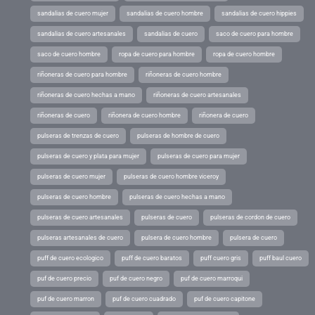
sandalias de cuero mujer
sandalias de cuero hombre
sandalias de cuero hippies
sandalias de cuero artesanales
sandalias de cuero
saco de cuero para hombre
saco de cuero hombre
ropa de cuero para hombre
ropa de cuero hombre
riñoneras de cuero para hombre
riñoneras de cuero hombre
riñoneras de cuero hechas a mano
riñoneras de cuero artesanales
riñoneras de cuero
riñonera de cuero hombre
riñonera de cuero
pulseras de trenzas de cuero
pulseras de hombre de cuero
pulseras de cuero y plata para mujer
pulseras de cuero para mujer
pulseras de cuero mujer
pulseras de cuero hombre viceroy
pulseras de cuero hombre
pulseras de cuero hechas a mano
pulseras de cuero artesanales
pulseras de cuero
pulseras de cordon de cuero
pulseras artesanales de cuero
pulsera de cuero hombre
pulsera de cuero
puff de cuero ecologico
puff de cuero baratos
puff cuero gris
puff baul cuero
puf de cuero precio
puf de cuero negro
puf de cuero marroqui
puf de cuero marron
puf de cuero cuadrado
puf de cuero capitone