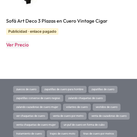
Sofá Art Deco 3 Plazas en Cuero Vintage Cigar
Publicidad · enlace pagado
Ver Precio
zuecos de cuero
zapatillas de cuero para hombre
zapatillas de cuero
zapatillas converse de cuero negras
zalando chaquetas de cuero
zalando cazadoras de cuero mujer
volantes de cuero
vestidos de cuero
ver chaquetas de cuero
venta de cuero por metro
venta de cazadoras de cuero
venta chaquetas de cuero mujer
un puf de cuero en forma de cubo
tratamiento de cuero
trajes de cuero moto
tiras de cuero por metros