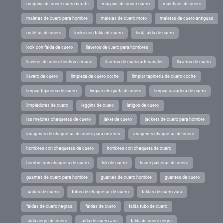
maquina de coser cuero barata
maquina de coser cuero
maletines de cuero
maletas de cuero para hombre
maletas de cuero moto
maletas de cuero antiguas
maletas de cuero
looks con falda de cuero
look falda de cuero
look con falda de cuero
llaveros de cuero para hombres
llaveros de cuero hechos a mano
llaveros de cuero artesanales
llaveros de cuero
llavero de cuero
limpieza de cuero coche
limpiar tapiceria de cuero coche
limpiar tapiceria de cuero
limpiar chaqueta de cuero
limpiar cazadora de cuero
limpiadores de cuero
leggins de cuero
latigos de cuero
las mejores chaquetas de cuero
jaket de cuero
jackets de cuero para hombre
imagenes de chaquetas de cuero para mujeres
imagenes chaquetas de cuero
hombres con chaquetas de cuero
hombres con chaqueta de cuero
hombre con chaqueta de cuero
hilo de cuero
hacer pulseras de cuero
guantes de cuero para hombre
guantes de cuero hombre
guantes de cuero
fundas de cuero
fotos de chaquetas de cuero
faldas de cuero zara
faldas de cuero negras
faldas de cuero
falda tubo de cuero
falda negra de cuero
falda de cuero zara
falda de cuero negra