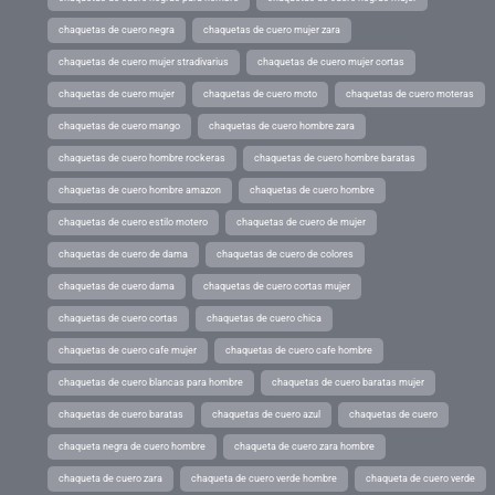
chaquetas de cuero negra
chaquetas de cuero mujer zara
chaquetas de cuero mujer stradivarius
chaquetas de cuero mujer cortas
chaquetas de cuero mujer
chaquetas de cuero moto
chaquetas de cuero moteras
chaquetas de cuero mango
chaquetas de cuero hombre zara
chaquetas de cuero hombre rockeras
chaquetas de cuero hombre baratas
chaquetas de cuero hombre amazon
chaquetas de cuero hombre
chaquetas de cuero estilo motero
chaquetas de cuero de mujer
chaquetas de cuero de dama
chaquetas de cuero de colores
chaquetas de cuero dama
chaquetas de cuero cortas mujer
chaquetas de cuero cortas
chaquetas de cuero chica
chaquetas de cuero cafe mujer
chaquetas de cuero cafe hombre
chaquetas de cuero blancas para hombre
chaquetas de cuero baratas mujer
chaquetas de cuero baratas
chaquetas de cuero azul
chaquetas de cuero
chaqueta negra de cuero hombre
chaqueta de cuero zara hombre
chaqueta de cuero zara
chaqueta de cuero verde hombre
chaqueta de cuero verde