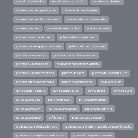
saco de cuero hombre
ropa de cuero para hombre
ropa de cuero hombre
riñoneras de cuero para hombre
riñoneras de cuero hombre
riñoneras de cuero hechas a mano
riñoneras de cuero artesanales
riñoneras de cuero
riñonera de cuero hombre
riñonera de cuero
pulseras de trenzas de cuero
pulseras de hombre de cuero
pulseras de cuero y plata para mujer
pulseras de cuero para mujer
pulseras de cuero mujer
pulseras de cuero hombre viceroy
pulseras de cuero hombre
pulseras de cuero hechas a mano
pulseras de cuero artesanales
pulseras de cuero
pulseras de cordon de cuero
pulseras artesanales de cuero
pulsera de cuero hombre
pulsera de cuero
puff de cuero ecologico
puff de cuero baratos
puff cuero gris
puff baul cuero
puf de cuero precio
puf de cuero negro
puf de cuero marroqui
puf de cuero marron
puf de cuero cuadrado
puf de cuero capitone
puf de cuero blanco
puf de cuero
prune carteras de cuero
productos para limpieza de cuero
productos para limpiar la tapiceria de cuero del coche
productos para limpiar cuero de coches
precios de chaquetas de cuero