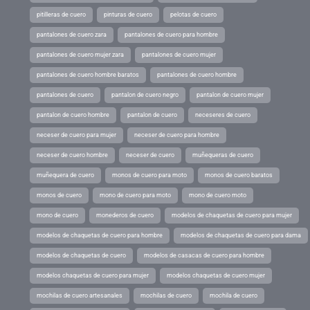
pitilleras de cuero
pinturas de cuero
pelotas de cuero
pantalones de cuero zara
pantalones de cuero para hombre
pantalones de cuero mujer zara
pantalones de cuero mujer
pantalones de cuero hombre baratos
pantalones de cuero hombre
pantalones de cuero
pantalon de cuero negro
pantalon de cuero mujer
pantalon de cuero hombre
pantalon de cuero
neceseres de cuero
neceser de cuero para mujer
neceser de cuero para hombre
neceser de cuero hombre
neceser de cuero
muñequeras de cuero
muñequera de cuero
monos de cuero para moto
monos de cuero baratos
monos de cuero
mono de cuero para moto
mono de cuero moto
mono de cuero
monederos de cuero
modelos de chaquetas de cuero para mujer
modelos de chaquetas de cuero para hombre
modelos de chaquetas de cuero para dama
modelos de chaquetas de cuero
modelos de casacas de cuero para hombre
modelos chaquetas de cuero para mujer
modelos chaquetas de cuero mujer
mochilas de cuero artesanales
mochilas de cuero
mochila de cuero