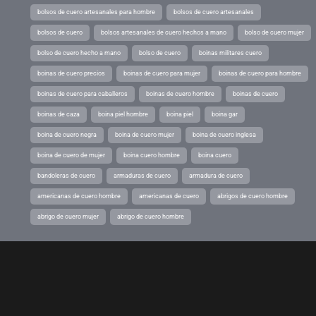
bolsos de cuero artesanales para hombre
bolsos de cuero artesanales
bolsos de cuero
bolsos artesanales de cuero hechos a mano
bolso de cuero mujer
bolso de cuero hecho a mano
bolso de cuero
boinas militares cuero
boinas de cuero precios
boinas de cuero para mujer
boinas de cuero para hombre
boinas de cuero para caballeros
boinas de cuero hombre
boinas de cuero
boinas de caza
boina piel hombre
boina piel
boina gar
boina de cuero negra
boina de cuero mujer
boina de cuero inglesa
boina de cuero de mujer
boina cuero hombre
boina cuero
bandoleras de cuero
armaduras de cuero
armadura de cuero
americanas de cuero hombre
americanas de cuero
abrigos de cuero hombre
abrigo de cuero mujer
abrigo de cuero hombre