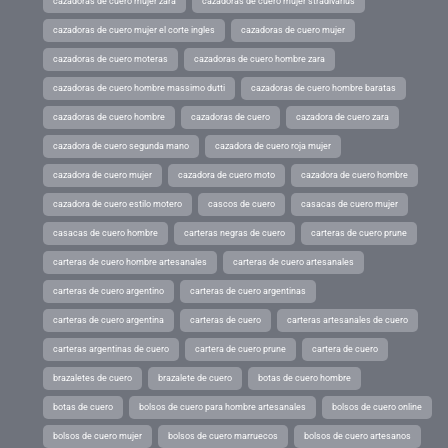
cazadoras de cuero mujer zara
cazadoras de cuero mujer stradivarius
cazadoras de cuero mujer el corte ingles
cazadoras de cuero mujer
cazadoras de cuero moteras
cazadoras de cuero hombre zara
cazadoras de cuero hombre massimo dutti
cazadoras de cuero hombre baratas
cazadoras de cuero hombre
cazadoras de cuero
cazadora de cuero zara
cazadora de cuero segunda mano
cazadora de cuero roja mujer
cazadora de cuero mujer
cazadora de cuero moto
cazadora de cuero hombre
cazadora de cuero estilo motero
cascos de cuero
casacas de cuero mujer
casacas de cuero hombre
carteras negras de cuero
carteras de cuero prune
carteras de cuero hombre artesanales
carteras de cuero artesanales
carteras de cuero argentino
carteras de cuero argentinas
carteras de cuero argentina
carteras de cuero
carteras artesanales de cuero
carteras argentinas de cuero
cartera de cuero prune
cartera de cuero
brazaletes de cuero
brazalete de cuero
botas de cuero hombre
botas de cuero
bolsos de cuero para hombre artesanales
bolsos de cuero online
bolsos de cuero mujer
bolsos de cuero marruecos
bolsos de cuero artesanos