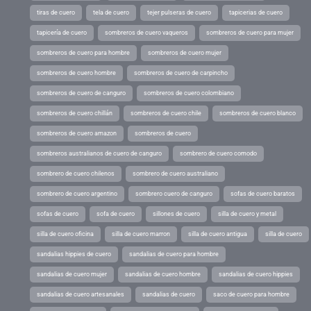
tiras de cuero
tela de cuero
tejer pulseras de cuero
tapicerias de cuero
tapicería de cuero
sombreros de cuero vaqueros
sombreros de cuero para mujer
sombreros de cuero para hombre
sombreros de cuero mujer
sombreros de cuero hombre
sombreros de cuero de carpincho
sombreros de cuero de canguro
sombreros de cuero colombiano
sombreros de cuero chillán
sombreros de cuero chile
sombreros de cuero blanco
sombreros de cuero amazon
sombreros de cuero
sombreros australianos de cuero de canguro
sombrero de cuero comodo
sombrero de cuero chilenos
sombrero de cuero australiano
sombrero de cuero argentino
sombrero cuero de canguro
sofas de cuero baratos
sofas de cuero
sofa de cuero
sillones de cuero
silla de cuero y metal
silla de cuero oficina
silla de cuero marron
silla de cuero antigua
silla de cuero
sandalias hippies de cuero
sandalias de cuero para hombre
sandalias de cuero mujer
sandalias de cuero hombre
sandalias de cuero hippies
sandalias de cuero artesanales
sandalias de cuero
saco de cuero para hombre