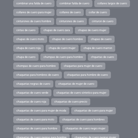
combinar una falda de cuero
combinar falda de cuero
collares largos de cuero
collares de cuero para mujer
collares de cuero
collar de cuero
cinturones de cuero hombre
cinturones de cuero
cinturon de cuero
cintas de cuero
chupas de cuero zara
chupas de cuero mujer
chupas de cuero moto
chupas de cuero hombre
chupas de cuero
chupa de cuero roja
chupa de cuero mujer
chupa de cuero marron
chupa de cuero
chumpas de cuero para hombre
chquetas de cuero
chompas de cuero para hombre
chaquetas para mujer de cuero
chaquetas para hombres de cuero
chaquetas para hombre de cuero
chaquetas negras de cuero
chaquetas de mujer de cuero
chaquetas de cuero verde
chaquetas de cuero sintetico para mujer
chaquetas de cuero roja
chaquetas de cuero precio
chaquetas de cuero para mujer de moda
chaquetas de cuero para mujer
chaquetas de cuero para moto
chaquetas de cuero para hombres
chaquetas de cuero para hombre
chaquetas de cuero negro mujer
chaquetas de cuero negras para hombre
chaquetas de cuero negras mujer