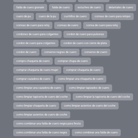
falda de cuero granate
falda de cuero
estuches de cuero
delantales de cuero
cuero de pu
cuero de la pu
cuchillos de cuero
correas de cuero para relojes
correas de cuero para reloj
correas de cuero
correa de cuero para reloj
cordones de cuero para colgantes
cordon de cuero para pulseras
cordon de cuero para colgantes
cordon de cuero con cierre de plata
cordon de cuero
converse negras de cuero
converse de cuero
compro chaqueta de cuero
comprar chupa de cuero
comprar chaqueta de cuero mujer
comprar chaqueta de cuero
comprar cazadora de cuero
como limpiar una chaqueta de cuero
como limpiar una cazadora de cuero
como limpiar tapizados de cuero
como limpiar tapiceria de cuero del coche
como limpiar la tapiceria de cuero del coche
como limpiar chaqueta de cuero
como limpiar asientos de cuero del coche
como limpiar asientos de cuero de coche
como combinar una falda de cuero negra para fiesta
como combinar una falda de cuero negra
como combinar una falda de cuero