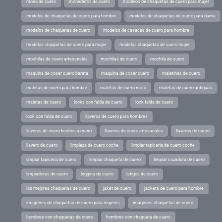
mono de cuero
monederos de cuero
modelos de chaquetas de cuero para mujer
modelos de chaquetas de cuero para hombre
modelos de chaquetas de cuero para dama
modelos de chaquetas de cuero
modelos de casacas de cuero para hombre
modelos chaquetas de cuero para mujer
modelos chaquetas de cuero mujer
mochilas de cuero artesanales
mochilas de cuero
mochila de cuero
maquina de coser cuero barata
maquina de coser cuero
maletines de cuero
maletas de cuero para hombre
maletas de cuero moto
maletas de cuero antiguas
maletas de cuero
looks con falda de cuero
look falda de cuero
look con falda de cuero
llaveros de cuero para hombres
llaveros de cuero hechos a mano
llaveros de cuero artesanales
llaveros de cuero
llavero de cuero
limpieza de cuero coche
limpiar tapiceria de cuero coche
limpiar tapiceria de cuero
limpiar chaqueta de cuero
limpiar cazadora de cuero
limpiadores de cuero
leggins de cuero
latigos de cuero
las mejores chaquetas de cuero
jaket de cuero
jackets de cuero para hombre
imagenes de chaquetas de cuero para mujeres
imagenes chaquetas de cuero
hombres con chaquetas de cuero
hombres con chaqueta de cuero