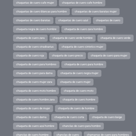
chaquetas de cuero cafe mujer
chaquetas de cuero cafe hombre
chaquetas de cuero blancas para hombre
chaquetas de cuero baratas mujer
chaquetas de cuero baratas
chaquetas de cuero azul
chaquetas de cuero
chaqueta negra de cuero hombre
chaqueta de cuero zara hombre
chaqueta de cuero zara
chaqueta de cuero verde hombre
chaqueta de cuero verde
chaqueta de cuero stradivarius
chaqueta de cuero sintetico mujer
chaqueta de cuero roja
chaqueta de cuero precio
chaqueta de cuero para mujer
chaqueta de cuero para hombres
chaqueta de cuero para hombre
chaqueta de cuero para dama
chaqueta de cuero negra mujer
chaqueta de cuero mujer zara
chaqueta de cuero mujer
chaqueta de cuero moto hombre
chaqueta de cuero moto
chaqueta de cuero hombre zara
chaqueta de cuero hombre
chaqueta de cuero de mujer
chaqueta de cuero de hombre
chaqueta de cuero dama
chaqueta de cuero corta
chaqueta de cuero beige
chaqueta de cuero azul hombre
chanclas de cuero para hombre
chanclas de cuero hombre
chanclas de cuero
chamarras de cuero para hombres