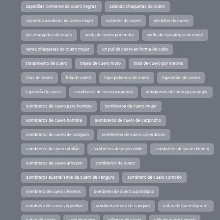
zapatillas converse de cuero negras
zalando chaquetas de cuero
zalando cazadoras de cuero mujer
volantes de cuero
vestidos de cuero
ver chaquetas de cuero
venta de cuero por metro
venta de cazadoras de cuero
venta chaquetas de cuero mujer
un puf de cuero en forma de cubo
tratamiento de cuero
trajes de cuero moto
tiras de cuero por metros
tiras de cuero
tela de cuero
tejer pulseras de cuero
tapicerias de cuero
tapicería de cuero
sombreros de cuero vaqueros
sombreros de cuero para mujer
sombreros de cuero para hombre
sombreros de cuero mujer
sombreros de cuero hombre
sombreros de cuero de carpincho
sombreros de cuero de canguro
sombreros de cuero colombiano
sombreros de cuero chillán
sombreros de cuero chile
sombreros de cuero blanco
sombreros de cuero amazon
sombreros de cuero
sombreros australianos de cuero de canguro
sombrero de cuero comodo
sombrero de cuero chilenos
sombrero de cuero australiano
sombrero de cuero argentino
sombrero cuero de canguro
sofas de cuero baratos
sofas de cuero
sofa de cuero
sillones de cuero
silla de cuero y metal