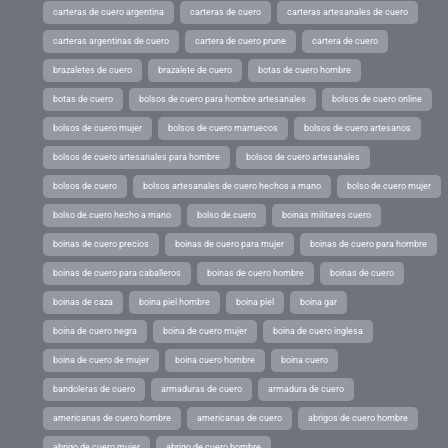
carteras de cuero argentina
carteras de cuero
carteras artesanales de cuero
carteras argentinas de cuero
cartera de cuero prune
cartera de cuero
brazaletes de cuero
brazalete de cuero
botas de cuero hombre
botas de cuero
bolsos de cuero para hombre artesanales
bolsos de cuero online
bolsos de cuero mujer
bolsos de cuero marruecos
bolsos de cuero artesanos
bolsos de cuero artesanales para hombre
bolsos de cuero artesanales
bolsos de cuero
bolsos artesanales de cuero hechos a mano
bolso de cuero mujer
bolso de cuero hecho a mano
bolso de cuero
boinas militares cuero
boinas de cuero precios
boinas de cuero para mujer
boinas de cuero para hombre
boinas de cuero para caballeros
boinas de cuero hombre
boinas de cuero
boinas de caza
boina piel hombre
boina piel
boina gar
boina de cuero negra
boina de cuero mujer
boina de cuero inglesa
boina de cuero de mujer
boina cuero hombre
boina cuero
bandoleras de cuero
armaduras de cuero
armadura de cuero
americanas de cuero hombre
americanas de cuero
abrigos de cuero hombre
abrigo de cuero mujer
abrigo de cuero hombre