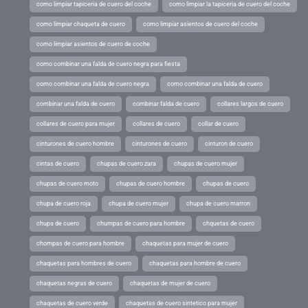
como limpiar tapiceria de cuero del coche
como limpiar la tapiceria de cuero del coche
como limpiar chaqueta de cuero
como limpiar asientos de cuero del coche
como limpiar asientos de cuero de coche
como combinar una falda de cuero negra para fiesta
como combinar una falda de cuero negra
como combinar una falda de cuero
combinar una falda de cuero
combinar falda de cuero
collares largos de cuero
collares de cuero para mujer
collares de cuero
collar de cuero
cinturones de cuero hombre
cinturones de cuero
cinturon de cuero
cintas de cuero
chupas de cuero zara
chupas de cuero mujer
chupas de cuero moto
chupas de cuero hombre
chupas de cuero
chupa de cuero roja
chupa de cuero mujer
chupa de cuero marron
chupa de cuero
chumpas de cuero para hombre
chquetas de cuero
chompas de cuero para hombre
chaquetas para mujer de cuero
chaquetas para hombres de cuero
chaquetas para hombre de cuero
chaquetas negras de cuero
chaquetas de mujer de cuero
chaquetas de cuero verde
chaquetas de cuero sintetico para mujer