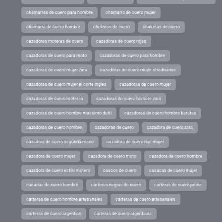
chamarras de cuero para hombre
chamarra de cuero mujer
chamarra de cuero hombre
chalecos de cuero
chaketas de cuero
cazadoras moteras de cuero
cazadoras de cuero rojas
cazadoras de cuero para moto
cazadoras de cuero para hombre
cazadoras de cuero mujer zara
cazadoras de cuero mujer stradivarius
cazadoras de cuero mujer el corte ingles
cazadoras de cuero mujer
cazadoras de cuero moteras
cazadoras de cuero hombre zara
cazadoras de cuero hombre massimo dutti
cazadoras de cuero hombre baratas
cazadoras de cuero hombre
cazadoras de cuero
cazadora de cuero zara
cazadora de cuero segunda mano
cazadora de cuero roja mujer
cazadora de cuero mujer
cazadora de cuero moto
cazadora de cuero hombre
cazadora de cuero estilo motero
cascos de cuero
casacas de cuero mujer
casacas de cuero hombre
carteras negras de cuero
carteras de cuero prune
carteras de cuero hombre artesanales
carteras de cuero artesanales
carteras de cuero argentino
carteras de cuero argentinas