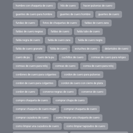
hombre con chaqueta de cuero
hilo de cuero
hacer pulseras de cuero
guantes de cuero para hombre
guantes de cuero hombre
guantes de cuero
fundas de cuero
fotos de chaquetas de cuero
faldas de cuero zara
faldas de cuero negras
faldas de cuero
falda tubo de cuero
falda negra de cuero
falda de cuero zara
falda de cuero negra
falda de cuero granate
falda de cuero
estuches de cuero
delantales de cuero
cuero de pu
cuero de la pu
cuchillos de cuero
correas de cuero para relojes
correas de cuero para reloj
correas de cuero
correa de cuero para reloj
cordones de cuero para colgantes
cordon de cuero para pulseras
cordon de cuero para colgantes
cordon de cuero con cierre de plata
cordon de cuero
converse negras de cuero
converse de cuero
compro chaqueta de cuero
comprar chupa de cuero
comprar chaqueta de cuero mujer
comprar chaqueta de cuero
comprar cazadora de cuero
como limpiar una chaqueta de cuero
como limpiar una cazadora de cuero
como limpiar tapizados de cuero