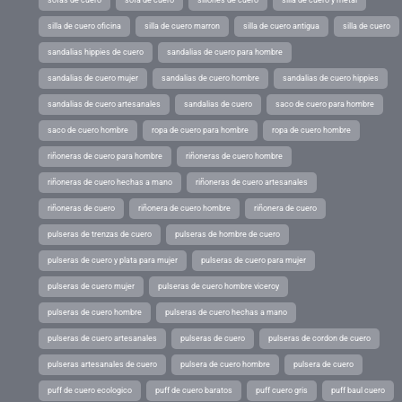
silla de cuero oficina
silla de cuero marron
silla de cuero antigua
silla de cuero
sandalias hippies de cuero
sandalias de cuero para hombre
sandalias de cuero mujer
sandalias de cuero hombre
sandalias de cuero hippies
sandalias de cuero artesanales
sandalias de cuero
saco de cuero para hombre
saco de cuero hombre
ropa de cuero para hombre
ropa de cuero hombre
riñoneras de cuero para hombre
riñoneras de cuero hombre
riñoneras de cuero hechas a mano
riñoneras de cuero artesanales
riñoneras de cuero
riñonera de cuero hombre
riñonera de cuero
pulseras de trenzas de cuero
pulseras de hombre de cuero
pulseras de cuero y plata para mujer
pulseras de cuero para mujer
pulseras de cuero mujer
pulseras de cuero hombre viceroy
pulseras de cuero hombre
pulseras de cuero hechas a mano
pulseras de cuero artesanales
pulseras de cuero
pulseras de cordon de cuero
pulseras artesanales de cuero
pulsera de cuero hombre
pulsera de cuero
puff de cuero ecologico
puff de cuero baratos
puff cuero gris
puff baul cuero