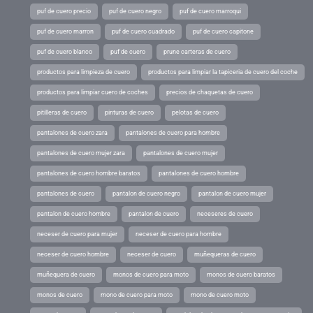
puf de cuero precio
puf de cuero negro
puf de cuero marroqui
puf de cuero marron
puf de cuero cuadrado
puf de cuero capitone
puf de cuero blanco
puf de cuero
prune carteras de cuero
productos para limpieza de cuero
productos para limpiar la tapiceria de cuero del coche
productos para limpiar cuero de coches
precios de chaquetas de cuero
pitilleras de cuero
pinturas de cuero
pelotas de cuero
pantalones de cuero zara
pantalones de cuero para hombre
pantalones de cuero mujer zara
pantalones de cuero mujer
pantalones de cuero hombre baratos
pantalones de cuero hombre
pantalones de cuero
pantalon de cuero negro
pantalon de cuero mujer
pantalon de cuero hombre
pantalon de cuero
neceseres de cuero
neceser de cuero para mujer
neceser de cuero para hombre
neceser de cuero hombre
neceser de cuero
muñequeras de cuero
muñequera de cuero
monos de cuero para moto
monos de cuero baratos
monos de cuero
mono de cuero para moto
mono de cuero moto