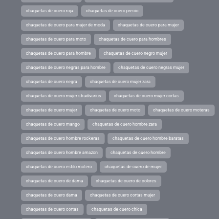
chaquetas de cuero roja
chaquetas de cuero precio
chaquetas de cuero para mujer de moda
chaquetas de cuero para mujer
chaquetas de cuero para moto
chaquetas de cuero para hombres
chaquetas de cuero para hombre
chaquetas de cuero negro mujer
chaquetas de cuero negras para hombre
chaquetas de cuero negras mujer
chaquetas de cuero negra
chaquetas de cuero mujer zara
chaquetas de cuero mujer stradivarius
chaquetas de cuero mujer cortas
chaquetas de cuero mujer
chaquetas de cuero moto
chaquetas de cuero moteras
chaquetas de cuero mango
chaquetas de cuero hombre zara
chaquetas de cuero hombre rockeras
chaquetas de cuero hombre baratas
chaquetas de cuero hombre amazon
chaquetas de cuero hombre
chaquetas de cuero estilo motero
chaquetas de cuero de mujer
chaquetas de cuero de dama
chaquetas de cuero de colores
chaquetas de cuero dama
chaquetas de cuero cortas mujer
chaquetas de cuero cortas
chaquetas de cuero chica