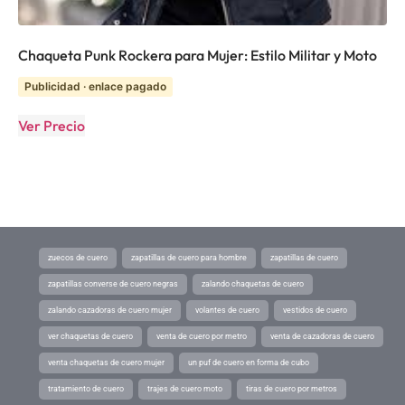
Chaqueta Punk Rockera para Mujer: Estilo Militar y Moto
Publicidad · enlace pagado
Ver Precio
zuecos de cuero
zapatillas de cuero para hombre
zapatillas de cuero
zapatillas converse de cuero negras
zalando chaquetas de cuero
zalando cazadoras de cuero mujer
volantes de cuero
vestidos de cuero
ver chaquetas de cuero
venta de cuero por metro
venta de cazadoras de cuero
venta chaquetas de cuero mujer
un puf de cuero en forma de cubo
tratamiento de cuero
trajes de cuero moto
tiras de cuero por metros