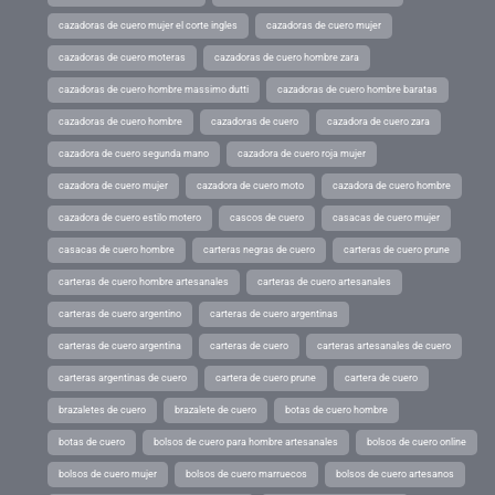
cazadoras de cuero mujer el corte ingles
cazadoras de cuero mujer
cazadoras de cuero moteras
cazadoras de cuero hombre zara
cazadoras de cuero hombre massimo dutti
cazadoras de cuero hombre baratas
cazadoras de cuero hombre
cazadoras de cuero
cazadora de cuero zara
cazadora de cuero segunda mano
cazadora de cuero roja mujer
cazadora de cuero mujer
cazadora de cuero moto
cazadora de cuero hombre
cazadora de cuero estilo motero
cascos de cuero
casacas de cuero mujer
casacas de cuero hombre
carteras negras de cuero
carteras de cuero prune
carteras de cuero hombre artesanales
carteras de cuero artesanales
carteras de cuero argentino
carteras de cuero argentinas
carteras de cuero argentina
carteras de cuero
carteras artesanales de cuero
carteras argentinas de cuero
cartera de cuero prune
cartera de cuero
brazaletes de cuero
brazalete de cuero
botas de cuero hombre
botas de cuero
bolsos de cuero para hombre artesanales
bolsos de cuero online
bolsos de cuero mujer
bolsos de cuero marruecos
bolsos de cuero artesanos