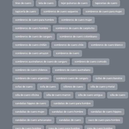
tiras de cuero
tela de cuero
tejer pulseras de cuero
tapicerias de cuero
tapicería de cuero
sombreros de cuero vaqueros
sombreros de cuero para mujer
sombreros de cuero para hombre
sombreros de cuero mujer
sombreros de cuero hombre
sombreros de cuero de carpincho
sombreros de cuero de canguro
sombreros de cuero colombiano
sombreros de cuero chillán
sombreros de cuero chile
sombreros de cuero blanco
sombreros de cuero amazon
sombreros de cuero
sombreros australianos de cuero de canguro
sombrero de cuero comodo
sombrero de cuero chilenos
sombrero de cuero australiano
sombrero de cuero argentino
sombrero cuero de canguro
sofas de cuero baratos
sofas de cuero
sofa de cuero
sillones de cuero
silla de cuero y metal
silla de cuero oficina
silla de cuero marron
silla de cuero antigua
silla de cuero
sandalias hippies de cuero
sandalias de cuero para hombre
sandalias de cuero mujer
sandalias de cuero hombre
sandalias de cuero hippies
sandalias de cuero artesanales
sandalias de cuero
saco de cuero para hombre
saco de cuero hombre
ropa de cuero para hombre
ropa de cuero hombre