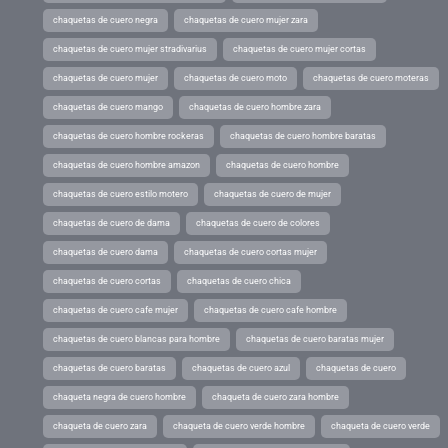
chaquetas de cuero negra
chaquetas de cuero mujer zara
chaquetas de cuero mujer stradivarius
chaquetas de cuero mujer cortas
chaquetas de cuero mujer
chaquetas de cuero moto
chaquetas de cuero moteras
chaquetas de cuero mango
chaquetas de cuero hombre zara
chaquetas de cuero hombre rockeras
chaquetas de cuero hombre baratas
chaquetas de cuero hombre amazon
chaquetas de cuero hombre
chaquetas de cuero estilo motero
chaquetas de cuero de mujer
chaquetas de cuero de dama
chaquetas de cuero de colores
chaquetas de cuero dama
chaquetas de cuero cortas mujer
chaquetas de cuero cortas
chaquetas de cuero chica
chaquetas de cuero cafe mujer
chaquetas de cuero cafe hombre
chaquetas de cuero blancas para hombre
chaquetas de cuero baratas mujer
chaquetas de cuero baratas
chaquetas de cuero azul
chaquetas de cuero
chaqueta negra de cuero hombre
chaqueta de cuero zara hombre
chaqueta de cuero zara
chaqueta de cuero verde hombre
chaqueta de cuero verde