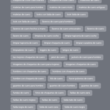
maquina de coser cuero barata
maquina de coser cuero
maletines de cuero
maletas de cuero para hombre
maletas de cuero moto
maletas de cuero antiguas
maletas de cuero
looks con falda de cuero
look falda de cuero
look con falda de cuero
llaveros de cuero para hombres
llaveros de cuero hechos a mano
llaveros de cuero artesanales
llaveros de cuero
llavero de cuero
limpieza de cuero coche
limpiar tapiceria de cuero coche
limpiar tapiceria de cuero
limpiar chaqueta de cuero
limpiar cazadora de cuero
limpiadores de cuero
leggins de cuero
latigos de cuero
las mejores chaquetas de cuero
jaket de cuero
jackets de cuero para hombre
imagenes de chaquetas de cuero para mujeres
imagenes chaquetas de cuero
hombres con chaquetas de cuero
hombres con chaqueta de cuero
hombre con chaqueta de cuero
hilo de cuero
hacer pulseras de cuero
guantes de cuero para hombre
guantes de cuero hombre
guantes de cuero
fundas de cuero
fotos de chaquetas de cuero
faldas de cuero zara
faldas de cuero negras
faldas de cuero
falda tubo de cuero
falda negra de cuero
falda de cuero zara
falda de cuero negra