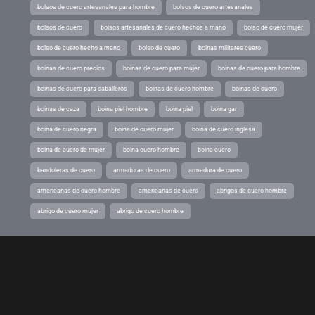
bolsos de cuero artesanales para hombre
bolsos de cuero artesanales
bolsos de cuero
bolsos artesanales de cuero hechos a mano
bolso de cuero mujer
bolso de cuero hecho a mano
bolso de cuero
boinas militares cuero
boinas de cuero precios
boinas de cuero para mujer
boinas de cuero para hombre
boinas de cuero para caballeros
boinas de cuero hombre
boinas de cuero
boinas de caza
boina piel hombre
boina piel
boina gar
boina de cuero negra
boina de cuero mujer
boina de cuero inglesa
boina de cuero de mujer
boina cuero hombre
boina cuero
bandoleras de cuero
armaduras de cuero
armadura de cuero
americanas de cuero hombre
americanas de cuero
abrigos de cuero hombre
abrigo de cuero mujer
abrigo de cuero hombre