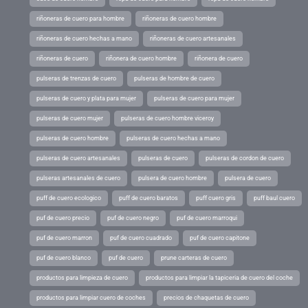
riñoneras de cuero para hombre
riñoneras de cuero hombre
riñoneras de cuero hechas a mano
riñoneras de cuero artesanales
riñoneras de cuero
riñonera de cuero hombre
riñonera de cuero
pulseras de trenzas de cuero
pulseras de hombre de cuero
pulseras de cuero y plata para mujer
pulseras de cuero para mujer
pulseras de cuero mujer
pulseras de cuero hombre viceroy
pulseras de cuero hombre
pulseras de cuero hechas a mano
pulseras de cuero artesanales
pulseras de cuero
pulseras de cordon de cuero
pulseras artesanales de cuero
pulsera de cuero hombre
pulsera de cuero
puff de cuero ecologico
puff de cuero baratos
puff cuero gris
puff baul cuero
puf de cuero precio
puf de cuero negro
puf de cuero marroqui
puf de cuero marron
puf de cuero cuadrado
puf de cuero capitone
puf de cuero blanco
puf de cuero
prune carteras de cuero
productos para limpieza de cuero
productos para limpiar la tapiceria de cuero del coche
productos para limpiar cuero de coches
precios de chaquetas de cuero