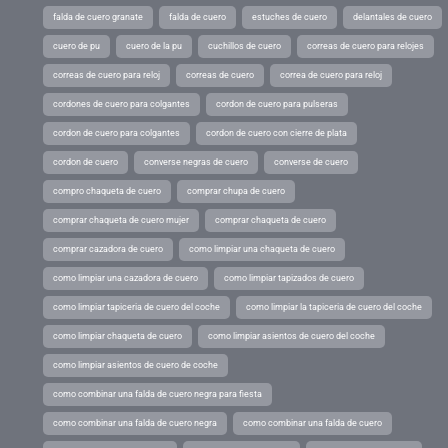
falda de cuero granate
falda de cuero
estuches de cuero
delantales de cuero
cuero de pu
cuero de la pu
cuchillos de cuero
correas de cuero para relojes
correas de cuero para reloj
correas de cuero
correa de cuero para reloj
cordones de cuero para colgantes
cordon de cuero para pulseras
cordon de cuero para colgantes
cordon de cuero con cierre de plata
cordon de cuero
converse negras de cuero
converse de cuero
compro chaqueta de cuero
comprar chupa de cuero
comprar chaqueta de cuero mujer
comprar chaqueta de cuero
comprar cazadora de cuero
como limpiar una chaqueta de cuero
como limpiar una cazadora de cuero
como limpiar tapizados de cuero
como limpiar tapiceria de cuero del coche
como limpiar la tapiceria de cuero del coche
como limpiar chaqueta de cuero
como limpiar asientos de cuero del coche
como limpiar asientos de cuero de coche
como combinar una falda de cuero negra para fiesta
como combinar una falda de cuero negra
como combinar una falda de cuero