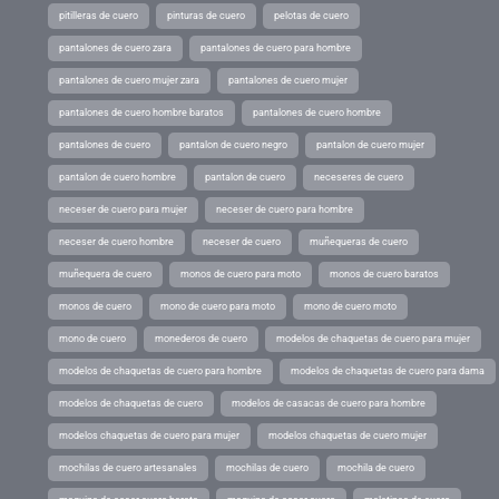
pitilleras de cuero
pinturas de cuero
pelotas de cuero
pantalones de cuero zara
pantalones de cuero para hombre
pantalones de cuero mujer zara
pantalones de cuero mujer
pantalones de cuero hombre baratos
pantalones de cuero hombre
pantalones de cuero
pantalon de cuero negro
pantalon de cuero mujer
pantalon de cuero hombre
pantalon de cuero
neceseres de cuero
neceser de cuero para mujer
neceser de cuero para hombre
neceser de cuero hombre
neceser de cuero
muñequeras de cuero
muñequera de cuero
monos de cuero para moto
monos de cuero baratos
monos de cuero
mono de cuero para moto
mono de cuero moto
mono de cuero
monederos de cuero
modelos de chaquetas de cuero para mujer
modelos de chaquetas de cuero para hombre
modelos de chaquetas de cuero para dama
modelos de chaquetas de cuero
modelos de casacas de cuero para hombre
modelos chaquetas de cuero para mujer
modelos chaquetas de cuero mujer
mochilas de cuero artesanales
mochilas de cuero
mochila de cuero