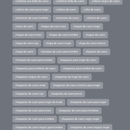
combinar una falda de cuero
combinar falda de cuero
collares largos de cuero
collares de cuero para mujer
collares de cuero
collar de cuero
cinturones de cuero hombre
cinturones de cuero
cinturon de cuero
cintas de cuero
chupas de cuero zara
chupas de cuero mujer
chupas de cuero moto
chupas de cuero hombre
chupas de cuero
chupa de cuero roja
chupa de cuero mujer
chupa de cuero marron
chupa de cuero
chumpas de cuero para hombre
chquetas de cuero
chompas de cuero para hombre
chaquetas para mujer de cuero
chaquetas para hombres de cuero
chaquetas para hombre de cuero
chaquetas negras de cuero
chaquetas de mujer de cuero
chaquetas de cuero verde
chaquetas de cuero sintetico para mujer
chaquetas de cuero roja
chaquetas de cuero precio
chaquetas de cuero para mujer de moda
chaquetas de cuero para mujer
chaquetas de cuero para moto
chaquetas de cuero para hombres
chaquetas de cuero para hombre
chaquetas de cuero negro mujer
chaquetas de cuero negras para hombre
chaquetas de cuero negras mujer