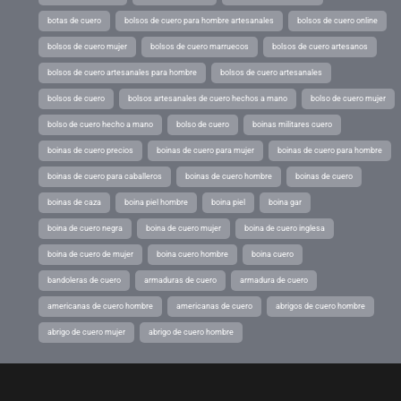
botas de cuero
bolsos de cuero para hombre artesanales
bolsos de cuero online
bolsos de cuero mujer
bolsos de cuero marruecos
bolsos de cuero artesanos
bolsos de cuero artesanales para hombre
bolsos de cuero artesanales
bolsos de cuero
bolsos artesanales de cuero hechos a mano
bolso de cuero mujer
bolso de cuero hecho a mano
bolso de cuero
boinas militares cuero
boinas de cuero precios
boinas de cuero para mujer
boinas de cuero para hombre
boinas de cuero para caballeros
boinas de cuero hombre
boinas de cuero
boinas de caza
boina piel hombre
boina piel
boina gar
boina de cuero negra
boina de cuero mujer
boina de cuero inglesa
boina de cuero de mujer
boina cuero hombre
boina cuero
bandoleras de cuero
armaduras de cuero
armadura de cuero
americanas de cuero hombre
americanas de cuero
abrigos de cuero hombre
abrigo de cuero mujer
abrigo de cuero hombre