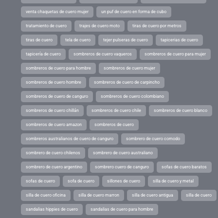
venta chaquetas de cuero mujer
un puf de cuero en forma de cubo
tratamiento de cuero
trajes de cuero moto
tiras de cuero por metros
tiras de cuero
tela de cuero
tejer pulseras de cuero
tapicerias de cuero
tapicería de cuero
sombreros de cuero vaqueros
sombreros de cuero para mujer
sombreros de cuero para hombre
sombreros de cuero mujer
sombreros de cuero hombre
sombreros de cuero de carpincho
sombreros de cuero de canguro
sombreros de cuero colombiano
sombreros de cuero chillán
sombreros de cuero chile
sombreros de cuero blanco
sombreros de cuero amazon
sombreros de cuero
sombreros australianos de cuero de canguro
sombrero de cuero comodo
sombrero de cuero chilenos
sombrero de cuero australiano
sombrero de cuero argentino
sombrero cuero de canguro
sofas de cuero baratos
sofas de cuero
sofa de cuero
sillones de cuero
silla de cuero y metal
silla de cuero oficina
silla de cuero marron
silla de cuero antigua
silla de cuero
sandalias hippies de cuero
sandalias de cuero para hombre