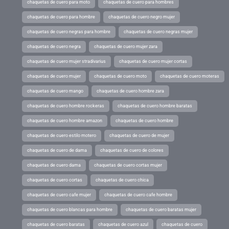
chaquetas de cuero para moto
chaquetas de cuero para hombres
chaquetas de cuero para hombre
chaquetas de cuero negro mujer
chaquetas de cuero negras para hombre
chaquetas de cuero negras mujer
chaquetas de cuero negra
chaquetas de cuero mujer zara
chaquetas de cuero mujer stradivarius
chaquetas de cuero mujer cortas
chaquetas de cuero mujer
chaquetas de cuero moto
chaquetas de cuero moteras
chaquetas de cuero mango
chaquetas de cuero hombre zara
chaquetas de cuero hombre rockeras
chaquetas de cuero hombre baratas
chaquetas de cuero hombre amazon
chaquetas de cuero hombre
chaquetas de cuero estilo motero
chaquetas de cuero de mujer
chaquetas de cuero de dama
chaquetas de cuero de colores
chaquetas de cuero dama
chaquetas de cuero cortas mujer
chaquetas de cuero cortas
chaquetas de cuero chica
chaquetas de cuero cafe mujer
chaquetas de cuero cafe hombre
chaquetas de cuero blancas para hombre
chaquetas de cuero baratas mujer
chaquetas de cuero baratas
chaquetas de cuero azul
chaquetas de cuero