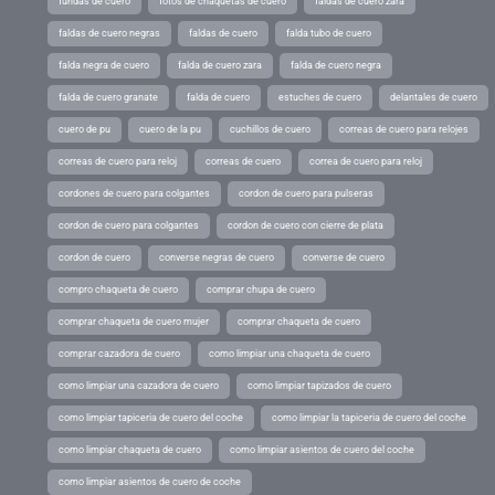
fundas de cuero
fotos de chaquetas de cuero
faldas de cuero zara
faldas de cuero negras
faldas de cuero
falda tubo de cuero
falda negra de cuero
falda de cuero zara
falda de cuero negra
falda de cuero granate
falda de cuero
estuches de cuero
delantales de cuero
cuero de pu
cuero de la pu
cuchillos de cuero
correas de cuero para relojes
correas de cuero para reloj
correas de cuero
correa de cuero para reloj
cordones de cuero para colgantes
cordon de cuero para pulseras
cordon de cuero para colgantes
cordon de cuero con cierre de plata
cordon de cuero
converse negras de cuero
converse de cuero
compro chaqueta de cuero
comprar chupa de cuero
comprar chaqueta de cuero mujer
comprar chaqueta de cuero
comprar cazadora de cuero
como limpiar una chaqueta de cuero
como limpiar una cazadora de cuero
como limpiar tapizados de cuero
como limpiar tapiceria de cuero del coche
como limpiar la tapiceria de cuero del coche
como limpiar chaqueta de cuero
como limpiar asientos de cuero del coche
como limpiar asientos de cuero de coche