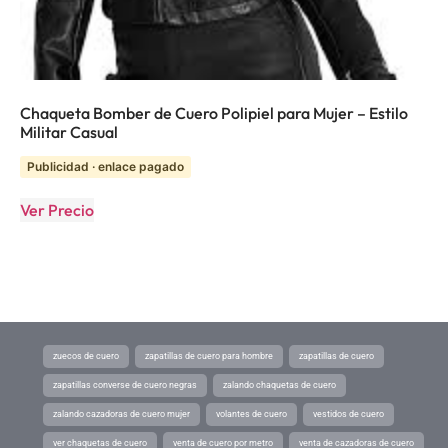
Chaqueta Bomber de Cuero Polipiel para Mujer – Estilo
Militar Casual
Publicidad · enlace pagado
Ver Precio
zuecos de cuero
zapatillas de cuero para hombre
zapatillas de cuero
zapatillas converse de cuero negras
zalando chaquetas de cuero
zalando cazadoras de cuero mujer
volantes de cuero
vestidos de cuero
ver chaquetas de cuero
venta de cuero por metro
venta de cazadoras de cuero