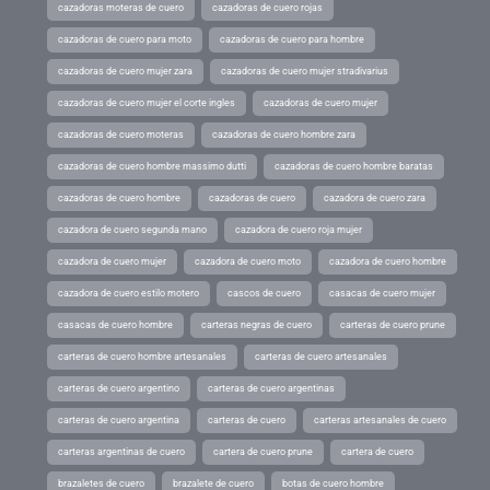
cazadoras moteras de cuero
cazadoras de cuero rojas
cazadoras de cuero para moto
cazadoras de cuero para hombre
cazadoras de cuero mujer zara
cazadoras de cuero mujer stradivarius
cazadoras de cuero mujer el corte ingles
cazadoras de cuero mujer
cazadoras de cuero moteras
cazadoras de cuero hombre zara
cazadoras de cuero hombre massimo dutti
cazadoras de cuero hombre baratas
cazadoras de cuero hombre
cazadoras de cuero
cazadora de cuero zara
cazadora de cuero segunda mano
cazadora de cuero roja mujer
cazadora de cuero mujer
cazadora de cuero moto
cazadora de cuero hombre
cazadora de cuero estilo motero
cascos de cuero
casacas de cuero mujer
casacas de cuero hombre
carteras negras de cuero
carteras de cuero prune
carteras de cuero hombre artesanales
carteras de cuero artesanales
carteras de cuero argentino
carteras de cuero argentinas
carteras de cuero argentina
carteras de cuero
carteras artesanales de cuero
carteras argentinas de cuero
cartera de cuero prune
cartera de cuero
brazaletes de cuero
brazalete de cuero
botas de cuero hombre