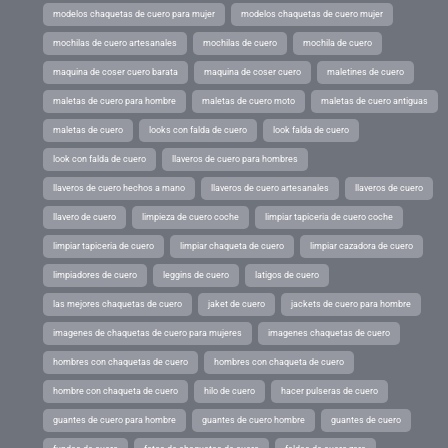
modelos chaquetas de cuero para mujer
modelos chaquetas de cuero mujer
mochilas de cuero artesanales
mochilas de cuero
mochila de cuero
maquina de coser cuero barata
maquina de coser cuero
maletines de cuero
maletas de cuero para hombre
maletas de cuero moto
maletas de cuero antiguas
maletas de cuero
looks con falda de cuero
look falda de cuero
look con falda de cuero
llaveros de cuero para hombres
llaveros de cuero hechos a mano
llaveros de cuero artesanales
llaveros de cuero
llavero de cuero
limpieza de cuero coche
limpiar tapiceria de cuero coche
limpiar tapiceria de cuero
limpiar chaqueta de cuero
limpiar cazadora de cuero
limpiadores de cuero
leggins de cuero
latigos de cuero
las mejores chaquetas de cuero
jaket de cuero
jackets de cuero para hombre
imagenes de chaquetas de cuero para mujeres
imagenes chaquetas de cuero
hombres con chaquetas de cuero
hombres con chaqueta de cuero
hombre con chaqueta de cuero
hilo de cuero
hacer pulseras de cuero
guantes de cuero para hombre
guantes de cuero hombre
guantes de cuero