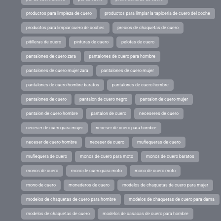
productos para limpieza de cuero
productos para limpiar la tapiceria de cuero del coche
productos para limpiar cuero de coches
precios de chaquetas de cuero
pitilleras de cuero
pinturas de cuero
pelotas de cuero
pantalones de cuero zara
pantalones de cuero para hombre
pantalones de cuero mujer zara
pantalones de cuero mujer
pantalones de cuero hombre baratos
pantalones de cuero hombre
pantalones de cuero
pantalon de cuero negro
pantalon de cuero mujer
pantalon de cuero hombre
pantalon de cuero
neceseres de cuero
neceser de cuero para mujer
neceser de cuero para hombre
neceser de cuero hombre
neceser de cuero
muñequeras de cuero
muñequera de cuero
monos de cuero para moto
monos de cuero baratos
monos de cuero
mono de cuero para moto
mono de cuero moto
mono de cuero
monederos de cuero
modelos de chaquetas de cuero para mujer
modelos de chaquetas de cuero para hombre
modelos de chaquetas de cuero para dama
modelos de chaquetas de cuero
modelos de casacas de cuero para hombre