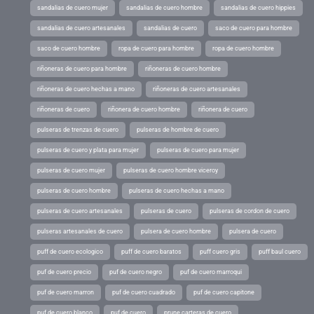
sandalias de cuero mujer
sandalias de cuero hombre
sandalias de cuero hippies
sandalias de cuero artesanales
sandalias de cuero
saco de cuero para hombre
saco de cuero hombre
ropa de cuero para hombre
ropa de cuero hombre
riñoneras de cuero para hombre
riñoneras de cuero hombre
riñoneras de cuero hechas a mano
riñoneras de cuero artesanales
riñoneras de cuero
riñonera de cuero hombre
riñonera de cuero
pulseras de trenzas de cuero
pulseras de hombre de cuero
pulseras de cuero y plata para mujer
pulseras de cuero para mujer
pulseras de cuero mujer
pulseras de cuero hombre viceroy
pulseras de cuero hombre
pulseras de cuero hechas a mano
pulseras de cuero artesanales
pulseras de cuero
pulseras de cordon de cuero
pulseras artesanales de cuero
pulsera de cuero hombre
pulsera de cuero
puff de cuero ecologico
puff de cuero baratos
puff cuero gris
puff baul cuero
puf de cuero precio
puf de cuero negro
puf de cuero marroqui
puf de cuero marron
puf de cuero cuadrado
puf de cuero capitone
puf de cuero blanco
puf de cuero
prune carteras de cuero