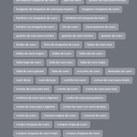
las mejores chaquetas de cuero
jaket de cuero
jackets de cuero para hombre
imagenes de chaquetas de cuero para mujeres
imagenes chaquetas de cuero
hombres con chaquetas de cuero
hombres con chaqueta de cuero
hombre con chaqueta de cuero
hilo de cuero
hacer pulseras de cuero
guantes de cuero para hombre
guantes de cuero hombre
guantes de cuero
fundas de cuero
fotos de chaquetas de cuero
faldas de cuero zara
faldas de cuero negras
faldas de cuero
falda tubo de cuero
falda negra de cuero
falda de cuero zara
falda de cuero negra
falda de cuero granate
falda de cuero
estuches de cuero
delantales de cuero
cuero de pu
cuero de la pu
cuchillos de cuero
correas de cuero para relojes
correas de cuero para reloj
correas de cuero
correa de cuero para reloj
cordones de cuero para colgantes
cordon de cuero para pulseras
cordon de cuero para colgantes
cordon de cuero con cierre de plata
cordon de cuero
converse negras de cuero
converse de cuero
compro chaqueta de cuero
comprar chupa de cuero
comprar chaqueta de cuero mujer
comprar chaqueta de cuero