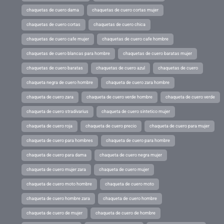
chaquetas de cuero dama
chaquetas de cuero cortas mujer
chaquetas de cuero cortas
chaquetas de cuero chica
chaquetas de cuero cafe mujer
chaquetas de cuero cafe hombre
chaquetas de cuero blancas para hombre
chaquetas de cuero baratas mujer
chaquetas de cuero baratas
chaquetas de cuero azul
chaquetas de cuero
chaqueta negra de cuero hombre
chaqueta de cuero zara hombre
chaqueta de cuero zara
chaqueta de cuero verde hombre
chaqueta de cuero verde
chaqueta de cuero stradivarius
chaqueta de cuero sintetico mujer
chaqueta de cuero roja
chaqueta de cuero precio
chaqueta de cuero para mujer
chaqueta de cuero para hombres
chaqueta de cuero para hombre
chaqueta de cuero para dama
chaqueta de cuero negra mujer
chaqueta de cuero mujer zara
chaqueta de cuero mujer
chaqueta de cuero moto hombre
chaqueta de cuero moto
chaqueta de cuero hombre zara
chaqueta de cuero hombre
chaqueta de cuero de mujer
chaqueta de cuero de hombre