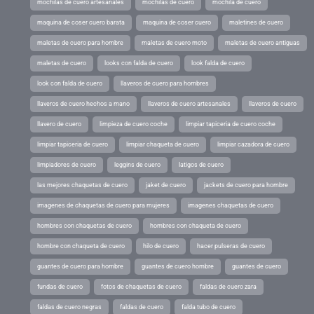
mochilas de cuero artesanales
mochilas de cuero
mochila de cuero
maquina de coser cuero barata
maquina de coser cuero
maletines de cuero
maletas de cuero para hombre
maletas de cuero moto
maletas de cuero antiguas
maletas de cuero
looks con falda de cuero
look falda de cuero
look con falda de cuero
llaveros de cuero para hombres
llaveros de cuero hechos a mano
llaveros de cuero artesanales
llaveros de cuero
llavero de cuero
limpieza de cuero coche
limpiar tapiceria de cuero coche
limpiar tapiceria de cuero
limpiar chaqueta de cuero
limpiar cazadora de cuero
limpiadores de cuero
leggins de cuero
latigos de cuero
las mejores chaquetas de cuero
jaket de cuero
jackets de cuero para hombre
imagenes de chaquetas de cuero para mujeres
imagenes chaquetas de cuero
hombres con chaquetas de cuero
hombres con chaqueta de cuero
hombre con chaqueta de cuero
hilo de cuero
hacer pulseras de cuero
guantes de cuero para hombre
guantes de cuero hombre
guantes de cuero
fundas de cuero
fotos de chaquetas de cuero
faldas de cuero zara
faldas de cuero negras
faldas de cuero
falda tubo de cuero