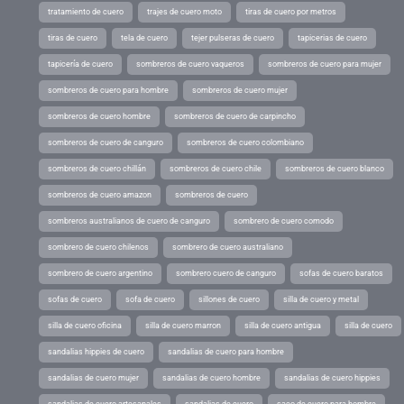
tratamiento de cuero
trajes de cuero moto
tiras de cuero por metros
tiras de cuero
tela de cuero
tejer pulseras de cuero
tapicerias de cuero
tapicería de cuero
sombreros de cuero vaqueros
sombreros de cuero para mujer
sombreros de cuero para hombre
sombreros de cuero mujer
sombreros de cuero hombre
sombreros de cuero de carpincho
sombreros de cuero de canguro
sombreros de cuero colombiano
sombreros de cuero chillán
sombreros de cuero chile
sombreros de cuero blanco
sombreros de cuero amazon
sombreros de cuero
sombreros australianos de cuero de canguro
sombrero de cuero comodo
sombrero de cuero chilenos
sombrero de cuero australiano
sombrero de cuero argentino
sombrero cuero de canguro
sofas de cuero baratos
sofas de cuero
sofa de cuero
sillones de cuero
silla de cuero y metal
silla de cuero oficina
silla de cuero marron
silla de cuero antigua
silla de cuero
sandalias hippies de cuero
sandalias de cuero para hombre
sandalias de cuero mujer
sandalias de cuero hombre
sandalias de cuero hippies