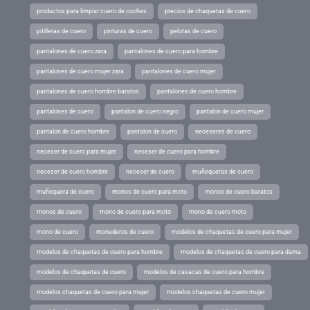
productos para limpiar cuero de coches
precios de chaquetas de cuero
pitilleras de cuero
pinturas de cuero
pelotas de cuero
pantalones de cuero zara
pantalones de cuero para hombre
pantalones de cuero mujer zara
pantalones de cuero mujer
pantalones de cuero hombre baratos
pantalones de cuero hombre
pantalones de cuero
pantalon de cuero negro
pantalon de cuero mujer
pantalon de cuero hombre
pantalon de cuero
neceseres de cuero
neceser de cuero para mujer
neceser de cuero para hombre
neceser de cuero hombre
neceser de cuero
muñequeras de cuero
muñequera de cuero
monos de cuero para moto
monos de cuero baratos
monos de cuero
mono de cuero para moto
mono de cuero moto
mono de cuero
monederos de cuero
modelos de chaquetas de cuero para mujer
modelos de chaquetas de cuero para hombre
modelos de chaquetas de cuero para dama
modelos de chaquetas de cuero
modelos de casacas de cuero para hombre
modelos chaquetas de cuero para mujer
modelos chaquetas de cuero mujer