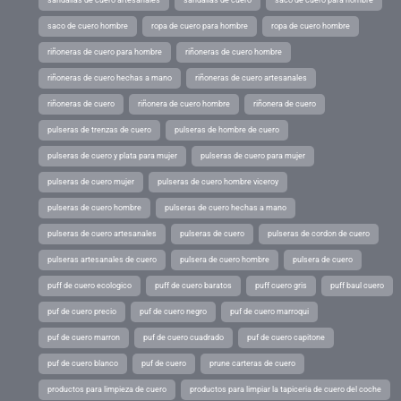
sandalias de cuero artesanales
sandalias de cuero
saco de cuero para hombre
saco de cuero hombre
ropa de cuero para hombre
ropa de cuero hombre
riñoneras de cuero para hombre
riñoneras de cuero hombre
riñoneras de cuero hechas a mano
riñoneras de cuero artesanales
riñoneras de cuero
riñonera de cuero hombre
riñonera de cuero
pulseras de trenzas de cuero
pulseras de hombre de cuero
pulseras de cuero y plata para mujer
pulseras de cuero para mujer
pulseras de cuero mujer
pulseras de cuero hombre viceroy
pulseras de cuero hombre
pulseras de cuero hechas a mano
pulseras de cuero artesanales
pulseras de cuero
pulseras de cordon de cuero
pulseras artesanales de cuero
pulsera de cuero hombre
pulsera de cuero
puff de cuero ecologico
puff de cuero baratos
puff cuero gris
puff baul cuero
puf de cuero precio
puf de cuero negro
puf de cuero marroqui
puf de cuero marron
puf de cuero cuadrado
puf de cuero capitone
puf de cuero blanco
puf de cuero
prune carteras de cuero
productos para limpieza de cuero
productos para limpiar la tapiceria de cuero del coche