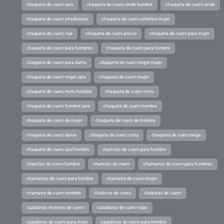
chaqueta de cuero zara
chaqueta de cuero verde hombre
chaqueta de cuero verde
chaqueta de cuero stradivarius
chaqueta de cuero sintetico mujer
chaqueta de cuero roja
chaqueta de cuero precio
chaqueta de cuero para mujer
chaqueta de cuero para hombres
chaqueta de cuero para hombre
chaqueta de cuero para dama
chaqueta de cuero negra mujer
chaqueta de cuero mujer zara
chaqueta de cuero mujer
chaqueta de cuero moto hombre
chaqueta de cuero moto
chaqueta de cuero hombre zara
chaqueta de cuero hombre
chaqueta de cuero de mujer
chaqueta de cuero de hombre
chaqueta de cuero dama
chaqueta de cuero corta
chaqueta de cuero beige
chaqueta de cuero azul hombre
chanclas de cuero para hombre
chanclas de cuero hombre
chanclas de cuero
chamarras de cuero para hombres
chamarras de cuero para hombre
chamarra de cuero mujer
chamarra de cuero hombre
chalecos de cuero
chaketas de cuero
cazadoras moteras de cuero
cazadoras de cuero rojas
cazadoras de cuero para moto
cazadoras de cuero para hombre