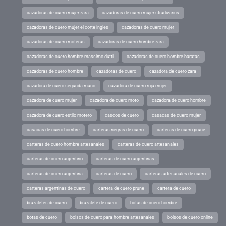
cazadoras de cuero mujer zara
cazadoras de cuero mujer stradivarius
cazadoras de cuero mujer el corte ingles
cazadoras de cuero mujer
cazadoras de cuero moteras
cazadoras de cuero hombre zara
cazadoras de cuero hombre massimo dutti
cazadoras de cuero hombre baratas
cazadoras de cuero hombre
cazadoras de cuero
cazadora de cuero zara
cazadora de cuero segunda mano
cazadora de cuero roja mujer
cazadora de cuero mujer
cazadora de cuero moto
cazadora de cuero hombre
cazadora de cuero estilo motero
cascos de cuero
casacas de cuero mujer
casacas de cuero hombre
carteras negras de cuero
carteras de cuero prune
carteras de cuero hombre artesanales
carteras de cuero artesanales
carteras de cuero argentino
carteras de cuero argentinas
carteras de cuero argentina
carteras de cuero
carteras artesanales de cuero
carteras argentinas de cuero
cartera de cuero prune
cartera de cuero
brazaletes de cuero
brazalete de cuero
botas de cuero hombre
botas de cuero
bolsos de cuero para hombre artesanales
bolsos de cuero online