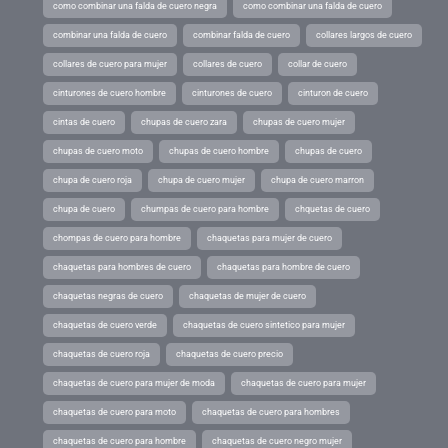
como combinar una falda de cuero negra
como combinar una falda de cuero
combinar una falda de cuero
combinar falda de cuero
collares largos de cuero
collares de cuero para mujer
collares de cuero
collar de cuero
cinturones de cuero hombre
cinturones de cuero
cinturon de cuero
cintas de cuero
chupas de cuero zara
chupas de cuero mujer
chupas de cuero moto
chupas de cuero hombre
chupas de cuero
chupa de cuero roja
chupa de cuero mujer
chupa de cuero marron
chupa de cuero
chumpas de cuero para hombre
chquetas de cuero
chompas de cuero para hombre
chaquetas para mujer de cuero
chaquetas para hombres de cuero
chaquetas para hombre de cuero
chaquetas negras de cuero
chaquetas de mujer de cuero
chaquetas de cuero verde
chaquetas de cuero sintetico para mujer
chaquetas de cuero roja
chaquetas de cuero precio
chaquetas de cuero para mujer de moda
chaquetas de cuero para mujer
chaquetas de cuero para moto
chaquetas de cuero para hombres
chaquetas de cuero para hombre
chaquetas de cuero negro mujer