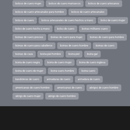
bolsos de cuero mujer
bolsos de cuero marruecos
bolsos de cuero artesanos
bolsos de cuero artesanales para hombre
bolsos de cuero artesanales
bolsos de cuero
bolsos artesanales de cuero hechos a mano
bolso de cuero mujer
bolso de cuero hecho a mano
bolso de cuero
boinas militares cuero
boinas de cuero precios
boinas de cuero para mujer
boinas de cuero para hombre
boinas de cuero para caballeros
boinas de cuero hombre
boinas de cuero
boinas de caza
boina piel hombre
boina piel
boina gar
boina de cuero negra
boina de cuero mujer
boina de cuero inglesa
boina de cuero de mujer
boina cuero hombre
boina cuero
bandoleras de cuero
armaduras de cuero
armadura de cuero
americanas de cuero hombre
americanas de cuero
abrigos de cuero hombre
abrigo de cuero mujer
abrigo de cuero hombre