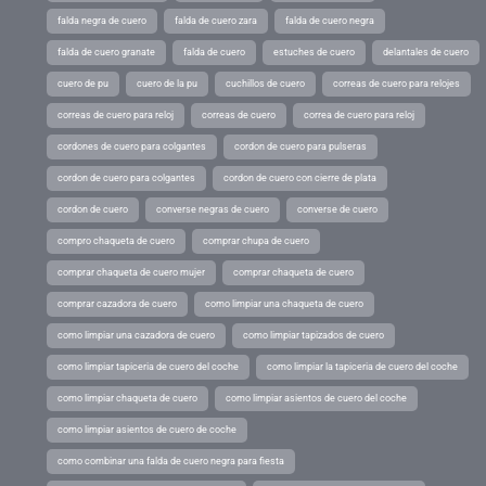
falda negra de cuero
falda de cuero zara
falda de cuero negra
falda de cuero granate
falda de cuero
estuches de cuero
delantales de cuero
cuero de pu
cuero de la pu
cuchillos de cuero
correas de cuero para relojes
correas de cuero para reloj
correas de cuero
correa de cuero para reloj
cordones de cuero para colgantes
cordon de cuero para pulseras
cordon de cuero para colgantes
cordon de cuero con cierre de plata
cordon de cuero
converse negras de cuero
converse de cuero
compro chaqueta de cuero
comprar chupa de cuero
comprar chaqueta de cuero mujer
comprar chaqueta de cuero
comprar cazadora de cuero
como limpiar una chaqueta de cuero
como limpiar una cazadora de cuero
como limpiar tapizados de cuero
como limpiar tapiceria de cuero del coche
como limpiar la tapiceria de cuero del coche
como limpiar chaqueta de cuero
como limpiar asientos de cuero del coche
como limpiar asientos de cuero de coche
como combinar una falda de cuero negra para fiesta