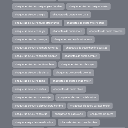
chaquetas de cuero negras para hombre
chaquetas de cuero negras mujer
chaquetas de cuero negra
chaquetas de cuero mujer zara
chaquetas de cuero mujer stradivarius
chaquetas de cuero mujer cortas
chaquetas de cuero mujer
chaquetas de cuero moto
chaquetas de cuero moteras
chaquetas de cuero mango
chaquetas de cuero hombre zara
chaquetas de cuero hombre rockeras
chaquetas de cuero hombre baratas
chaquetas de cuero hombre amazon
chaquetas de cuero hombre
chaquetas de cuero estilo motero
chaquetas de cuero de mujer
chaquetas de cuero de dama
chaquetas de cuero de colores
chaquetas de cuero dama
chaquetas de cuero cortas mujer
chaquetas de cuero cortas
chaquetas de cuero chica
chaquetas de cuero cafe mujer
chaquetas de cuero cafe hombre
chaquetas de cuero blancas para hombre
chaquetas de cuero baratas mujer
chaquetas de cuero baratas
chaquetas de cuero azul
chaquetas de cuero
chaqueta negra de cuero hombre
chaqueta de cuero zara hombre