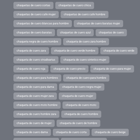
chaquetas de cuero cortas
chaquetas de cuero chica
chaquetas de cuero cafe mujer
chaquetas de cuero cafe hombre
chaquetas de cuero blancas para hombre
chaquetas de cuero baratas mujer
chaquetas de cuero baratas
chaquetas de cuero azul
chaquetas de cuero
chaqueta negra de cuero hombre
chaqueta de cuero zara hombre
chaqueta de cuero zara
chaqueta de cuero verde hombre
chaqueta de cuero verde
chaqueta de cuero stradivarius
chaqueta de cuero sintetico mujer
chaqueta de cuero roja
chaqueta de cuero precio
chaqueta de cuero para mujer
chaqueta de cuero para hombres
chaqueta de cuero para hombre
chaqueta de cuero para dama
chaqueta de cuero negra mujer
chaqueta de cuero mujer zara
chaqueta de cuero mujer
chaqueta de cuero moto hombre
chaqueta de cuero moto
chaqueta de cuero hombre zara
chaqueta de cuero hombre
chaqueta de cuero de mujer
chaqueta de cuero de hombre
chaqueta de cuero dama
chaqueta de cuero corta
chaqueta de cuero beige