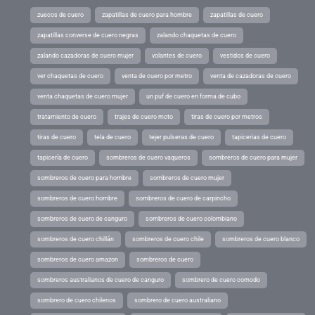
zuecos de cuero
zapatillas de cuero para hombre
zapatillas de cuero
zapatillas converse de cuero negras
zalando chaquetas de cuero
zalando cazadoras de cuero mujer
volantes de cuero
vestidos de cuero
ver chaquetas de cuero
venta de cuero por metro
venta de cazadoras de cuero
venta chaquetas de cuero mujer
un puf de cuero en forma de cubo
tratamiento de cuero
trajes de cuero moto
tiras de cuero por metros
tiras de cuero
tela de cuero
tejer pulseras de cuero
tapicerias de cuero
tapicería de cuero
sombreros de cuero vaqueros
sombreros de cuero para mujer
sombreros de cuero para hombre
sombreros de cuero mujer
sombreros de cuero hombre
sombreros de cuero de carpincho
sombreros de cuero de canguro
sombreros de cuero colombiano
sombreros de cuero chillán
sombreros de cuero chile
sombreros de cuero blanco
sombreros de cuero amazon
sombreros de cuero
sombreros australianos de cuero de canguro
sombrero de cuero comodo
sombrero de cuero chilenos
sombrero de cuero australiano