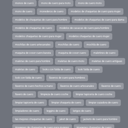
monos de cuero
mono de cuero para moto
mono de cuero moto
mono de cuero
monederos de cuero
modelos de chaquetas de cuero para mujer
modelos de chaquetas de cuero para hombre
modelos de chaquetas de cuero para dama
modelos de chaquetas de cuero
modelos de casacas de cuero para hombre
modelos chaquetas de cuero para mujer
modelos chaquetas de cuero mujer
mochilas de cuero artesanales
mochilas de cuero
mochila de cuero
maquina de coser cuero barata
maquina de coser cuero
maletines de cuero
maletas de cuero para hombre
maletas de cuero moto
maletas de cuero antiguas
maletas de cuero
looks con falda de cuero
look falda de cuero
look con falda de cuero
llaveros de cuero para hombres
llaveros de cuero hechos a mano
llaveros de cuero artesanales
llaveros de cuero
llavero de cuero
limpieza de cuero coche
limpiar tapiceria de cuero coche
limpiar tapiceria de cuero
limpiar chaqueta de cuero
limpiar cazadora de cuero
limpiadores de cuero
leggins de cuero
latigos de cuero
las mejores chaquetas de cuero
jaket de cuero
jackets de cuero para hombre
imagenes de chaquetas de cuero para mujeres
imagenes chaquetas de cuero