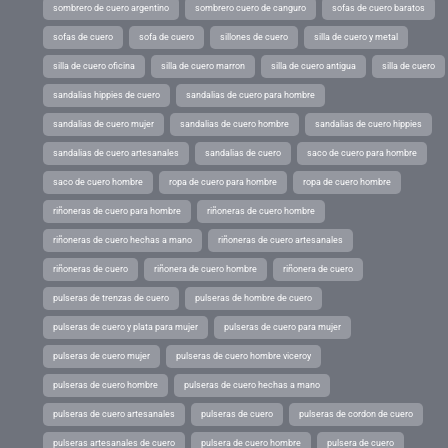
sombrero de cuero argentino
sombrero cuero de canguro
sofas de cuero baratos
sofas de cuero
sofa de cuero
sillones de cuero
silla de cuero y metal
silla de cuero oficina
silla de cuero marron
silla de cuero antigua
silla de cuero
sandalias hippies de cuero
sandalias de cuero para hombre
sandalias de cuero mujer
sandalias de cuero hombre
sandalias de cuero hippies
sandalias de cuero artesanales
sandalias de cuero
saco de cuero para hombre
saco de cuero hombre
ropa de cuero para hombre
ropa de cuero hombre
riñoneras de cuero para hombre
riñoneras de cuero hombre
riñoneras de cuero hechas a mano
riñoneras de cuero artesanales
riñoneras de cuero
riñonera de cuero hombre
riñonera de cuero
pulseras de trenzas de cuero
pulseras de hombre de cuero
pulseras de cuero y plata para mujer
pulseras de cuero para mujer
pulseras de cuero mujer
pulseras de cuero hombre viceroy
pulseras de cuero hombre
pulseras de cuero hechas a mano
pulseras de cuero artesanales
pulseras de cuero
pulseras de cordon de cuero
pulseras artesanales de cuero
pulsera de cuero hombre
pulsera de cuero