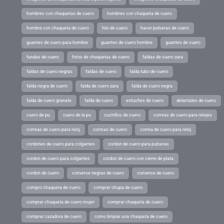
hombres con chaquetas de cuero
hombres con chaqueta de cuero
hombre con chaqueta de cuero
hilo de cuero
hacer pulseras de cuero
guantes de cuero para hombre
guantes de cuero hombre
guantes de cuero
fundas de cuero
fotos de chaquetas de cuero
faldas de cuero zara
faldas de cuero negras
faldas de cuero
falda tubo de cuero
falda negra de cuero
falda de cuero zara
falda de cuero negra
falda de cuero granate
falda de cuero
estuches de cuero
delantales de cuero
cuero de pu
cuero de la pu
cuchillos de cuero
correas de cuero para relojes
correas de cuero para reloj
correas de cuero
correa de cuero para reloj
cordones de cuero para colgantes
cordon de cuero para pulseras
cordon de cuero para colgantes
cordon de cuero con cierre de plata
cordon de cuero
converse negras de cuero
converse de cuero
compro chaqueta de cuero
comprar chupa de cuero
comprar chaqueta de cuero mujer
comprar chaqueta de cuero
comprar cazadora de cuero
como limpiar una chaqueta de cuero