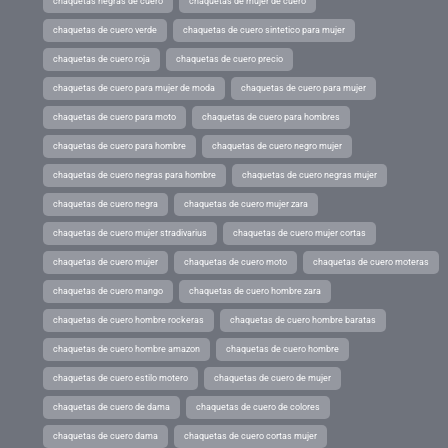
chaquetas negras de cuero
chaquetas de mujer de cuero
chaquetas de cuero verde
chaquetas de cuero sintetico para mujer
chaquetas de cuero roja
chaquetas de cuero precio
chaquetas de cuero para mujer de moda
chaquetas de cuero para mujer
chaquetas de cuero para moto
chaquetas de cuero para hombres
chaquetas de cuero para hombre
chaquetas de cuero negro mujer
chaquetas de cuero negras para hombre
chaquetas de cuero negras mujer
chaquetas de cuero negra
chaquetas de cuero mujer zara
chaquetas de cuero mujer stradivarius
chaquetas de cuero mujer cortas
chaquetas de cuero mujer
chaquetas de cuero moto
chaquetas de cuero moteras
chaquetas de cuero mango
chaquetas de cuero hombre zara
chaquetas de cuero hombre rockeras
chaquetas de cuero hombre baratas
chaquetas de cuero hombre amazon
chaquetas de cuero hombre
chaquetas de cuero estilo motero
chaquetas de cuero de mujer
chaquetas de cuero de dama
chaquetas de cuero de colores
chaquetas de cuero dama
chaquetas de cuero cortas mujer