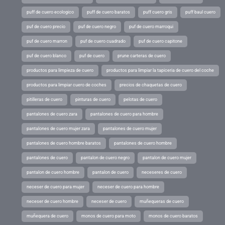
puff de cuero ecologico
puff de cuero baratos
puff cuero gris
puff baul cuero
puf de cuero precio
puf de cuero negro
puf de cuero marroqui
puf de cuero marron
puf de cuero cuadrado
puf de cuero capitone
puf de cuero blanco
puf de cuero
prune carteras de cuero
productos para limpieza de cuero
productos para limpiar la tapiceria de cuero del coche
productos para limpiar cuero de coches
precios de chaquetas de cuero
pitilleras de cuero
pinturas de cuero
pelotas de cuero
pantalones de cuero zara
pantalones de cuero para hombre
pantalones de cuero mujer zara
pantalones de cuero mujer
pantalones de cuero hombre baratos
pantalones de cuero hombre
pantalones de cuero
pantalon de cuero negro
pantalon de cuero mujer
pantalon de cuero hombre
pantalon de cuero
neceseres de cuero
neceser de cuero para mujer
neceser de cuero para hombre
neceser de cuero hombre
neceser de cuero
muñequeras de cuero
muñequera de cuero
monos de cuero para moto
monos de cuero baratos