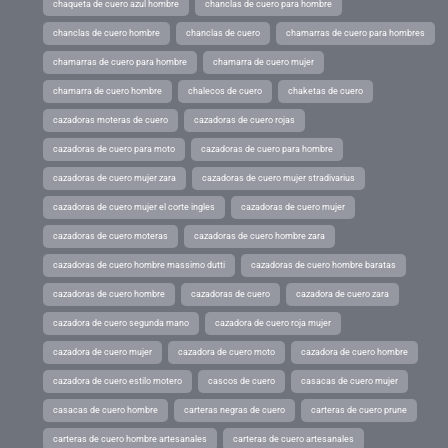
chaqueta de cuero azul hombre
chanclas de cuero para hombre
chanclas de cuero hombre
chanclas de cuero
chamarras de cuero para hombres
chamarras de cuero para hombre
chamarra de cuero mujer
chamarra de cuero hombre
chalecos de cuero
chaketas de cuero
cazadoras moteras de cuero
cazadoras de cuero rojas
cazadoras de cuero para moto
cazadoras de cuero para hombre
cazadoras de cuero mujer zara
cazadoras de cuero mujer stradivarius
cazadoras de cuero mujer el corte ingles
cazadoras de cuero mujer
cazadoras de cuero moteras
cazadoras de cuero hombre zara
cazadoras de cuero hombre massimo dutti
cazadoras de cuero hombre baratas
cazadoras de cuero hombre
cazadoras de cuero
cazadora de cuero zara
cazadora de cuero segunda mano
cazadora de cuero roja mujer
cazadora de cuero mujer
cazadora de cuero moto
cazadora de cuero hombre
cazadora de cuero estilo motero
cascos de cuero
casacas de cuero mujer
casacas de cuero hombre
carteras negras de cuero
carteras de cuero prune
carteras de cuero hombre artesanales
carteras de cuero artesanales