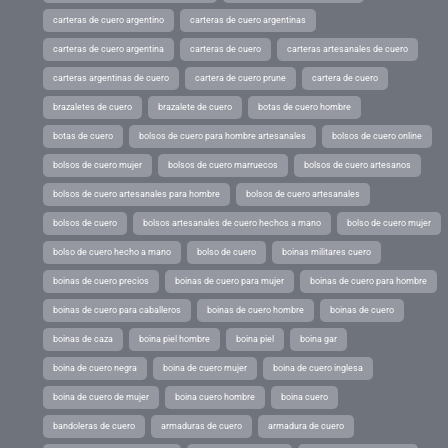
carteras de cuero argentino
carteras de cuero argentinas
carteras de cuero argentina
carteras de cuero
carteras artesanales de cuero
carteras argentinas de cuero
cartera de cuero prune
cartera de cuero
brazaletes de cuero
brazalete de cuero
botas de cuero hombre
botas de cuero
bolsos de cuero para hombre artesanales
bolsos de cuero online
bolsos de cuero mujer
bolsos de cuero marruecos
bolsos de cuero artesanos
bolsos de cuero artesanales para hombre
bolsos de cuero artesanales
bolsos de cuero
bolsos artesanales de cuero hechos a mano
bolso de cuero mujer
bolso de cuero hecho a mano
bolso de cuero
boinas militares cuero
boinas de cuero precios
boinas de cuero para mujer
boinas de cuero para hombre
boinas de cuero para caballeros
boinas de cuero hombre
boinas de cuero
boinas de caza
boina piel hombre
boina piel
boina gar
boina de cuero negra
boina de cuero mujer
boina de cuero inglesa
boina de cuero de mujer
boina cuero hombre
boina cuero
bandoleras de cuero
armaduras de cuero
armadura de cuero