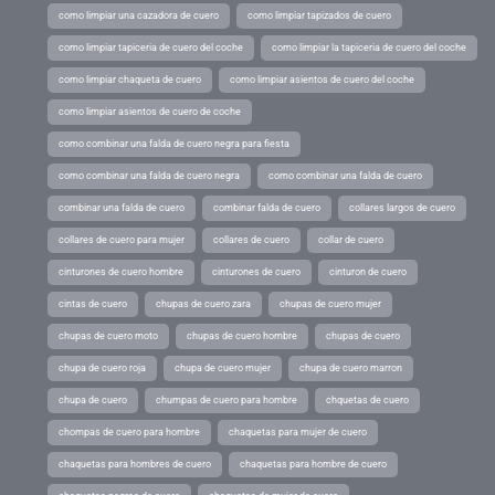
como limpiar una cazadora de cuero
como limpiar tapizados de cuero
como limpiar tapiceria de cuero del coche
como limpiar la tapiceria de cuero del coche
como limpiar chaqueta de cuero
como limpiar asientos de cuero del coche
como limpiar asientos de cuero de coche
como combinar una falda de cuero negra para fiesta
como combinar una falda de cuero negra
como combinar una falda de cuero
combinar una falda de cuero
combinar falda de cuero
collares largos de cuero
collares de cuero para mujer
collares de cuero
collar de cuero
cinturones de cuero hombre
cinturones de cuero
cinturon de cuero
cintas de cuero
chupas de cuero zara
chupas de cuero mujer
chupas de cuero moto
chupas de cuero hombre
chupas de cuero
chupa de cuero roja
chupa de cuero mujer
chupa de cuero marron
chupa de cuero
chumpas de cuero para hombre
chquetas de cuero
chompas de cuero para hombre
chaquetas para mujer de cuero
chaquetas para hombres de cuero
chaquetas para hombre de cuero