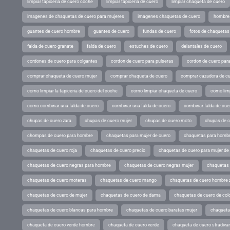
limpiar tapiceria de cuero coche
limpiar tapiceria de cuero
limpiar chaqueta de cuero
imagenes de chaquetas de cuero para mujeres
imagenes chaquetas de cuero
hombres
guantes de cuero hombre
guantes de cuero
fundas de cuero
fotos de chaquetas
falda de cuero granate
falda de cuero
estuches de cuero
delantales de cuero
cordones de cuero para colgantes
cordon de cuero para pulseras
cordon de cuero par
comprar chaqueta de cuero mujer
comprar chaqueta de cuero
comprar cazadora de c
como limpiar la tapiceria de cuero del coche
como limpiar chaqueta de cuero
como limp
como combinar una falda de cuero
combinar una falda de cuero
combinar falda de cue
chupas de cuero zara
chupas de cuero mujer
chupas de cuero moto
chupas de 
chompas de cuero para hombre
chaquetas para mujer de cuero
chaquetas para hombr
chaquetas de cuero roja
chaquetas de cuero precio
chaquetas de cuero para mujer d
chaquetas de cuero negras para hombre
chaquetas de cuero negras mujer
chaquetas 
chaquetas de cuero moteras
chaquetas de cuero mango
chaquetas de cuero hombre 
chaquetas de cuero de mujer
chaquetas de cuero de dama
chaquetas de cuero de col
chaquetas de cuero blancas para hombre
chaquetas de cuero baratas mujer
chaqueta
chaqueta de cuero verde hombre
chaqueta de cuero verde
chaqueta de cuero stradivar