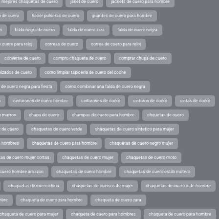
s mejores chaquetas de cuero
jaket de cuero
jackets de cuero para hombre
o de cuero
hacer pulseras de cuero
guantes de cuero para hombre
o
falda negra de cuero
falda de cuero zara
falda de cuero negra
 cuero para reloj
correas de cuero
correa de cuero para reloj
converse de cuero
compro chaqueta de cuero
comprar chupa de cuero
pizados de cuero
como limpiar tapiceria de cuero del coche
de cuero negra para fiesta
como combinar una falda de cuero negra
o
cinturones de cuero hombre
cinturones de cuero
cinturon de cuero
cintas de cuero
o marron
chupa de cuero
chumpas de cuero para hombre
chquetas de cuero
 de cuero
chaquetas de cuero verde
chaquetas de cuero sintetico para mujer
a hombres
chaquetas de cuero para hombre
chaquetas de cuero negro mujer
as de cuero mujer cortas
chaquetas de cuero mujer
chaquetas de cuero moto
 cuero hombre amazon
chaquetas de cuero hombre
chaquetas de cuero estilo motero
chaquetas de cuero chica
chaquetas de cuero cafe mujer
chaquetas de cuero cafe hombre
mbre
chaqueta de cuero zara hombre
chaqueta de cuero zara
chaqueta de cuero para mujer
chaqueta de cuero para hombres
chaqueta de cuero para hombre