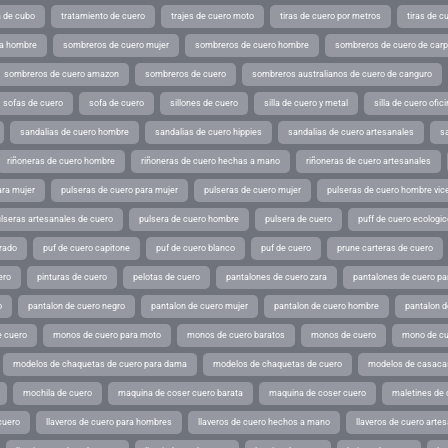
a de cubo
tratamiento de cuero
trajes de cuero moto
tiras de cuero por metros
tiras de c
ra hombre
sombreros de cuero mujer
sombreros de cuero hombre
sombreros de cuero de car
sombreros de cuero amazon
sombreros de cuero
sombreros australianos de cuero de canguro
sofas de cuero
sofa de cuero
sillones de cuero
silla de cuero y metal
silla de cuero ofic
sandalias de cuero hombre
sandalias de cuero hippies
sandalias de cuero artesanales
s
riñoneras de cuero hombre
riñoneras de cuero hechas a mano
riñoneras de cuero artesanales
ara mujer
pulseras de cuero para mujer
pulseras de cuero mujer
pulseras de cuero hombre vic
lseras artesanales de cuero
pulsera de cuero hombre
pulsera de cuero
puff de cuero ecologic
rado
puf de cuero capitone
puf de cuero blanco
puf de cuero
prune carteras de cuero
ero
pinturas de cuero
pelotas de cuero
pantalones de cuero zara
pantalones de cuero p
o
pantalon de cuero negro
pantalon de cuero mujer
pantalon de cuero hombre
pantalon d
 cuero
monos de cuero para moto
monos de cuero baratos
monos de cuero
mono de cu
modelos de chaquetas de cuero para dama
modelos de chaquetas de cuero
modelos de casaca
mochila de cuero
maquina de coser cuero barata
maquina de coser cuero
maletines de 
cuero
llaveros de cuero para hombres
llaveros de cuero hechos a mano
llaveros de cuero arte