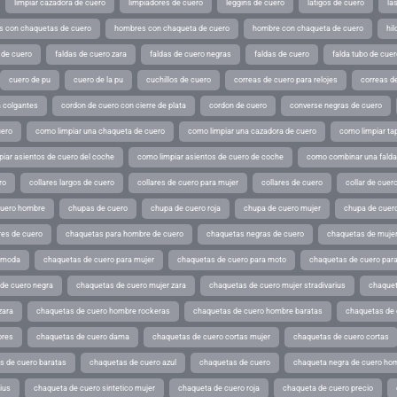
limpiar cazadora de cuero
limpiadores de cuero
leggins de cuero
latigos de cuero
la
 con chaquetas de cuero
hombres con chaqueta de cuero
hombre con chaqueta de cuero
hil
 de cuero
faldas de cuero zara
faldas de cuero negras
faldas de cuero
falda tubo de cuer
cuero de pu
cuero de la pu
cuchillos de cuero
correas de cuero para relojes
correas de
a colgantes
cordon de cuero con cierre de plata
cordon de cuero
converse negras de cuero
uero
como limpiar una chaqueta de cuero
como limpiar una cazadora de cuero
como limpiar ta
iar asientos de cuero del coche
como limpiar asientos de cuero de coche
como combinar una falda 
ro
collares largos de cuero
collares de cuero para mujer
collares de cuero
collar de cuer
cuero hombre
chupas de cuero
chupa de cuero roja
chupa de cuero mujer
chupa de cuer
es de cuero
chaquetas para hombre de cuero
chaquetas negras de cuero
chaquetas de mujer
e moda
chaquetas de cuero para mujer
chaquetas de cuero para moto
chaquetas de cuero par
de cuero negra
chaquetas de cuero mujer zara
chaquetas de cuero mujer stradivarius
chaquet
zara
chaquetas de cuero hombre rockeras
chaquetas de cuero hombre baratas
chaquetas de
ores
chaquetas de cuero dama
chaquetas de cuero cortas mujer
chaquetas de cuero cortas
s de cuero baratas
chaquetas de cuero azul
chaquetas de cuero
chaqueta negra de cuero ho
ius
chaqueta de cuero sintetico mujer
chaqueta de cuero roja
chaqueta de cuero precio