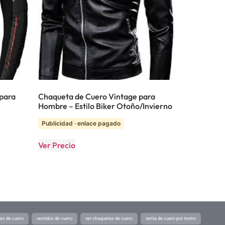
 para
Chaqueta de Cuero Vintage para
Hombre – Estilo Biker Otoño/Invierno
Publicidad · enlace pagado
Ver Precio
tes de cuero
vestidos de cuero
ver chaquetas de cuero
venta de cuero por metro