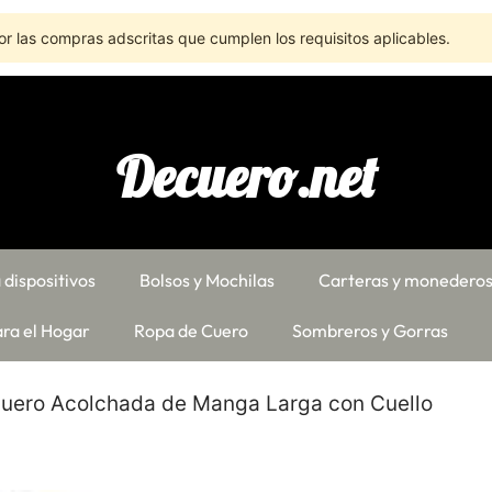
r las compras adscritas que cumplen los requisitos aplicables.
Decuero.net
 dispositivos
Bolsos y Mochilas
Carteras y monedero
ra el Hogar
Ropa de Cuero
Sombreros y Gorras
uero Acolchada de Manga Larga con Cuello