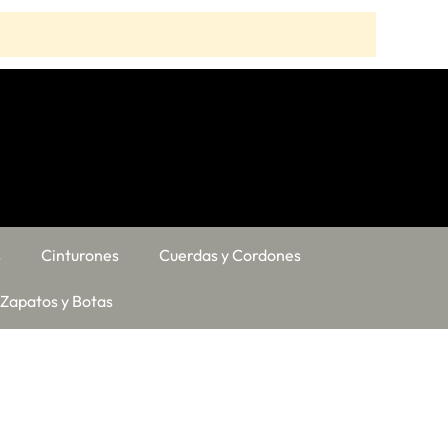
s
Cinturones
Cuerdas y Cordones
Zapatos y Botas