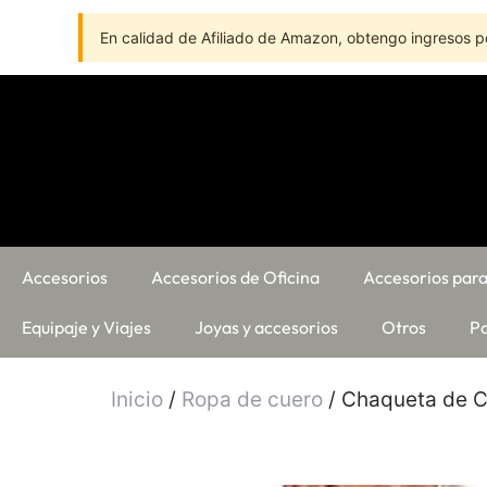
En calidad de Afiliado de Amazon, obtengo ingresos po
Accesorios
Accesorios de Oficina
Accesorios para
Equipaje y Viajes
Joyas y accesorios
Otros
Pa
Inicio
/
Ropa de cuero
/ Chaqueta de C