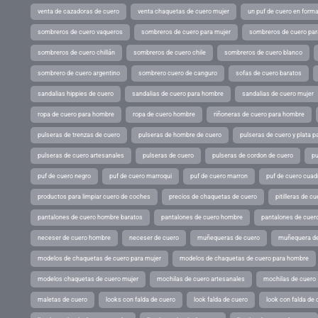
venta de cazadoras de cuero
venta chaquetas de cuero mujer
un puf de cuero en form
sombreros de cuero vaqueros
sombreros de cuero para mujer
sombreros de cuero pa
sombreros de cuero chillán
sombreros de cuero chile
sombreros de cuero blanco
sombrero de cuero argentino
sombrero cuero de canguro
sofas de cuero baratos
sandalias hippies de cuero
sandalias de cuero para hombre
sandalias de cuero mujer
ropa de cuero para hombre
ropa de cuero hombre
riñoneras de cuero para hombre
pulseras de trenzas de cuero
pulseras de hombre de cuero
pulseras de cuero y plata p
pulseras de cuero artesanales
pulseras de cuero
pulseras de cordon de cuero
pu
puf de cuero negro
puf de cuero marroqui
puf de cuero marron
puf de cuero cuad
productos para limpiar cuero de coches
precios de chaquetas de cuero
pitilleras de cu
pantalones de cuero hombre baratos
pantalones de cuero hombre
pantalones de cuer
neceser de cuero hombre
neceser de cuero
muñequeras de cuero
muñequera de
modelos de chaquetas de cuero para mujer
modelos de chaquetas de cuero para hombre
modelos chaquetas de cuero mujer
mochilas de cuero artesanales
mochilas de cuero
maletas de cuero
looks con falda de cuero
look falda de cuero
look con falda de 