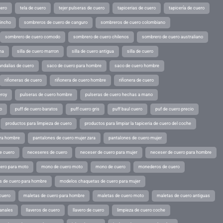
uero
tela de cuero
tejer pulseras de cuero
tapicerias de cuero
tapicería de cuero
pincho
sombreros de cuero de canguro
sombreros de cuero colombiano
sombrero de cuero comodo
sombrero de cuero chilenos
sombrero de cuero australiano
ina
silla de cuero marron
silla de cuero antigua
silla de cuero
andalias de cuero
saco de cuero para hombre
saco de cuero hombre
riñoneras de cuero
riñonera de cuero hombre
riñonera de cuero
eroy
pulseras de cuero hombre
pulseras de cuero hechas a mano
o
puff de cuero baratos
puff cuero gris
puff baul cuero
puf de cuero precio
productos para limpieza de cuero
productos para limpiar la tapiceria de cuero del coche
ara hombre
pantalones de cuero mujer zara
pantalones de cuero mujer
e cuero
neceseres de cuero
neceser de cuero para mujer
neceser de cuero para hombre
ero para moto
mono de cuero moto
mono de cuero
monederos de cuero
s de cuero para hombre
modelos chaquetas de cuero para mujer
cuero
maletas de cuero para hombre
maletas de cuero moto
maletas de cuero antiguas
sanales
llaveros de cuero
llavero de cuero
limpieza de cuero coche