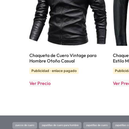
Chaqueta de Cuero Vintage para
Chaque
Hombre Otoño Casual
Estilo 
Publicidad · enlace pagado
Publicid
Ver Precio
Ver Pre
zuecos de cuero
zapatillas de cuero para hombre
zapatillas de cuero
zapatillas 