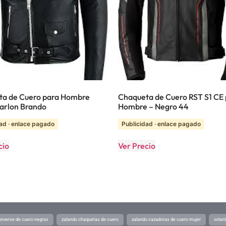
ta de Cuero para Hombre
Chaqueta de Cuero RST S1 CE
Marlon Brando
Hombre – Negro 44
ad · enlace pagado
Publicidad · enlace pagado
cio
Ver Precio
converse de cuero negras
zalando chaquetas de cuero
zalando cazadoras de cuero mujer
volan