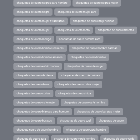
chaquetas de cuero negras para hombre
chaquetas de cuero negras mujer
chaquetas de cuero negra
chaquetas de cuero mujer zara
chaquetas de cuero mujer stradivarius
chaquetas de cuero mujer cortas
chaquetas de cuero mujer
chaquetas de cuero moto
chaquetas de cuero moteras
chaquetas de cuero mango
chaquetas de cuero hombre zara
chaquetas de cuero hombre rockeras
chaquetas de cuero hombre baratas
chaquetas de cuero hombre amazon
chaquetas de cuero hombre
chaquetas de cuero estilo motero
chaquetas de cuero de mujer
chaquetas de cuero de dama
chaquetas de cuero de colores
chaquetas de cuero dama
chaquetas de cuero cortas mujer
chaquetas de cuero cortas
chaquetas de cuero chica
chaquetas de cuero cafe mujer
chaquetas de cuero cafe hombre
chaquetas de cuero blancas para hombre
chaquetas de cuero baratas mujer
chaquetas de cuero baratas
chaquetas de cuero azul
chaquetas de cuero
chaqueta negra de cuero hombre
chaqueta de cuero zara hombre
chaqueta de cuero zara
chaqueta de cuero verde hombre
chaqueta de cuero verde