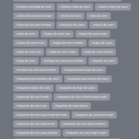
combinar una falda de cuero
combinar falda de cuero
collares largos de cuero
collares de cuero para mujer
collares de cuero
collar de cuero
cinturones de cuero hombre
cinturones de cuero
cinturon de cuero
cintas de cuero
chupas de cuero zara
chupas de cuero mujer
chupas de cuero moto
chupas de cuero hombre
chupas de cuero
chupa de cuero roja
chupa de cuero mujer
chupa de cuero marron
chupa de cuero
chumpas de cuero para hombre
chquetas de cuero
chompas de cuero para hombre
chaquetas para mujer de cuero
chaquetas para hombres de cuero
chaquetas para hombre de cuero
chaquetas negras de cuero
chaquetas de mujer de cuero
chaquetas de cuero verde
chaquetas de cuero sintetico para mujer
chaquetas de cuero roja
chaquetas de cuero precio
chaquetas de cuero para mujer de moda
chaquetas de cuero para mujer
chaquetas de cuero para moto
chaquetas de cuero para hombres
chaquetas de cuero para hombre
chaquetas de cuero negro mujer