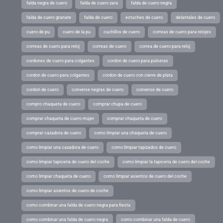
falda negra de cuero
falda de cuero zara
falda de cuero negra
falda de cuero granate
falda de cuero
estuches de cuero
delantales de cuero
cuero de pu
cuero de la pu
cuchillos de cuero
correas de cuero para relojes
correas de cuero para reloj
correas de cuero
correa de cuero para reloj
cordones de cuero para colgantes
cordon de cuero para pulseras
cordon de cuero para colgantes
cordon de cuero con cierre de plata
cordon de cuero
converse negras de cuero
converse de cuero
compro chaqueta de cuero
comprar chupa de cuero
comprar chaqueta de cuero mujer
comprar chaqueta de cuero
comprar cazadora de cuero
como limpiar una chaqueta de cuero
como limpiar una cazadora de cuero
como limpiar tapizados de cuero
como limpiar tapiceria de cuero del coche
como limpiar la tapiceria de cuero del coche
como limpiar chaqueta de cuero
como limpiar asientos de cuero del coche
como limpiar asientos de cuero de coche
como combinar una falda de cuero negra para fiesta
como combinar una falda de cuero negra
como combinar una falda de cuero