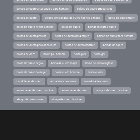
bolsos de cuero artesanales para hombre
bolsos de cuero artesanales
bolsos de cuero
bolsos artesanales de cuero hechos a mano
bolso de cuero mujer
bolso de cuero hecho a mano
bolso de cuero
boinas militares cuero
boinas de cuero precios
boinas de cuero para mujer
boinas de cuero para hombre
boinas de cuero para caballeros
boinas de cuero hombre
boinas de cuero
boinas de caza
boina piel hombre
boina piel
boina gar
boina de cuero negra
boina de cuero mujer
boina de cuero inglesa
boina de cuero de mujer
boina cuero hombre
boina cuero
bandoleras de cuero
armaduras de cuero
armadura de cuero
americanas de cuero hombre
americanas de cuero
abrigos de cuero hombre
abrigo de cuero mujer
abrigo de cuero hombre