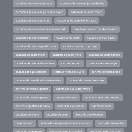
cazadoras de cuero mujer zara
cazadoras de cuero mujer stradivarius
cazadoras de cuero mujer el corte ingles
cazadoras de cuero mujer
cazadoras de cuero moteras
cazadoras de cuero hombre zara
cazadoras de cuero hombre massimo dutti
cazadoras de cuero hombre baratas
cazadoras de cuero hombre
cazadoras de cuero
cazadora de cuero zara
cazadora de cuero segunda mano
cazadora de cuero roja mujer
cazadora de cuero mujer
cazadora de cuero moto
cazadora de cuero hombre
cazadora de cuero estilo motero
cascos de cuero
casacas de cuero mujer
casacas de cuero hombre
carteras negras de cuero
carteras de cuero prune
carteras de cuero hombre artesanales
carteras de cuero artesanales
carteras de cuero argentino
carteras de cuero argentinas
carteras de cuero argentina
carteras de cuero
carteras artesanales de cuero
carteras argentinas de cuero
cartera de cuero prune
cartera de cuero
brazaletes de cuero
brazalete de cuero
botas de cuero hombre
botas de cuero
bolsos de cuero para hombre artesanales
bolsos de cuero online
bolsos de cuero mujer
bolsos de cuero marruecos
bolsos de cuero artesanos