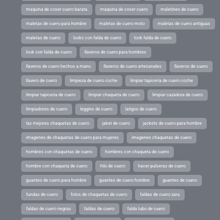
maquina de coser cuero barata
maquina de coser cuero
maletines de cuero
maletas de cuero para hombre
maletas de cuero moto
maletas de cuero antiguas
maletas de cuero
looks con falda de cuero
look falda de cuero
look con falda de cuero
llaveros de cuero para hombres
llaveros de cuero hechos a mano
llaveros de cuero artesanales
llaveros de cuero
llavero de cuero
limpieza de cuero coche
limpiar tapiceria de cuero coche
limpiar tapiceria de cuero
limpiar chaqueta de cuero
limpiar cazadora de cuero
limpiadores de cuero
leggins de cuero
latigos de cuero
las mejores chaquetas de cuero
jaket de cuero
jackets de cuero para hombre
imagenes de chaquetas de cuero para mujeres
imagenes chaquetas de cuero
hombres con chaquetas de cuero
hombres con chaqueta de cuero
hombre con chaqueta de cuero
hilo de cuero
hacer pulseras de cuero
guantes de cuero para hombre
guantes de cuero hombre
guantes de cuero
fundas de cuero
fotos de chaquetas de cuero
faldas de cuero zara
faldas de cuero negras
faldas de cuero
falda tubo de cuero