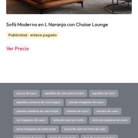
Sofá Moderno en L Naranja con Chaise Lounge
Publicidad · enlace pagado
Ver Precio
zuecos de cuero
zapatillas de cuero para hombre
zapatillas de cuero
zapatillas converse de cuero negras
zalando chaquetas de cuero
zalando cazadoras de cuero mujer
volantes de cuero
vestidos de cuero
ver chaquetas de cuero
venta de cuero por metro
venta de cazadoras de cuero
venta chaquetas de cuero mujer
un puf de cuero en forma de cubo