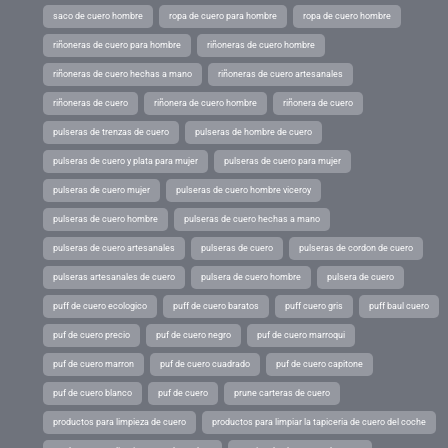
saco de cuero hombre
ropa de cuero para hombre
ropa de cuero hombre
riñoneras de cuero para hombre
riñoneras de cuero hombre
riñoneras de cuero hechas a mano
riñoneras de cuero artesanales
riñoneras de cuero
riñonera de cuero hombre
riñonera de cuero
pulseras de trenzas de cuero
pulseras de hombre de cuero
pulseras de cuero y plata para mujer
pulseras de cuero para mujer
pulseras de cuero mujer
pulseras de cuero hombre viceroy
pulseras de cuero hombre
pulseras de cuero hechas a mano
pulseras de cuero artesanales
pulseras de cuero
pulseras de cordon de cuero
pulseras artesanales de cuero
pulsera de cuero hombre
pulsera de cuero
puff de cuero ecologico
puff de cuero baratos
puff cuero gris
puff baul cuero
puf de cuero precio
puf de cuero negro
puf de cuero marroqui
puf de cuero marron
puf de cuero cuadrado
puf de cuero capitone
puf de cuero blanco
puf de cuero
prune carteras de cuero
productos para limpieza de cuero
productos para limpiar la tapiceria de cuero del coche