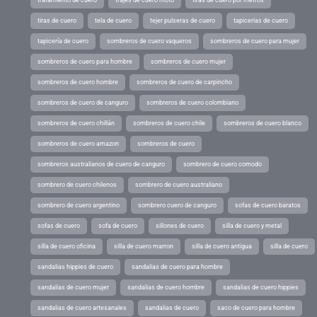
tratamiento de cuero
trajes de cuero moto
tiras de cuero por metros
tiras de cuero
tela de cuero
tejer pulseras de cuero
tapicerias de cuero
tapicería de cuero
sombreros de cuero vaqueros
sombreros de cuero para mujer
sombreros de cuero para hombre
sombreros de cuero mujer
sombreros de cuero hombre
sombreros de cuero de carpincho
sombreros de cuero de canguro
sombreros de cuero colombiano
sombreros de cuero chillán
sombreros de cuero chile
sombreros de cuero blanco
sombreros de cuero amazon
sombreros de cuero
sombreros australianos de cuero de canguro
sombrero de cuero comodo
sombrero de cuero chilenos
sombrero de cuero australiano
sombrero de cuero argentino
sombrero cuero de canguro
sofas de cuero baratos
sofas de cuero
sofa de cuero
sillones de cuero
silla de cuero y metal
silla de cuero oficina
silla de cuero marron
silla de cuero antigua
silla de cuero
sandalias hippies de cuero
sandalias de cuero para hombre
sandalias de cuero mujer
sandalias de cuero hombre
sandalias de cuero hippies
sandalias de cuero artesanales
sandalias de cuero
saco de cuero para hombre