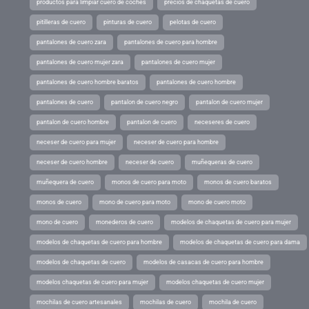
productos para limpiar cuero de coches
precios de chaquetas de cuero
pitilleras de cuero
pinturas de cuero
pelotas de cuero
pantalones de cuero zara
pantalones de cuero para hombre
pantalones de cuero mujer zara
pantalones de cuero mujer
pantalones de cuero hombre baratos
pantalones de cuero hombre
pantalones de cuero
pantalon de cuero negro
pantalon de cuero mujer
pantalon de cuero hombre
pantalon de cuero
neceseres de cuero
neceser de cuero para mujer
neceser de cuero para hombre
neceser de cuero hombre
neceser de cuero
muñequeras de cuero
muñequera de cuero
monos de cuero para moto
monos de cuero baratos
monos de cuero
mono de cuero para moto
mono de cuero moto
mono de cuero
monederos de cuero
modelos de chaquetas de cuero para mujer
modelos de chaquetas de cuero para hombre
modelos de chaquetas de cuero para dama
modelos de chaquetas de cuero
modelos de casacas de cuero para hombre
modelos chaquetas de cuero para mujer
modelos chaquetas de cuero mujer
mochilas de cuero artesanales
mochilas de cuero
mochila de cuero