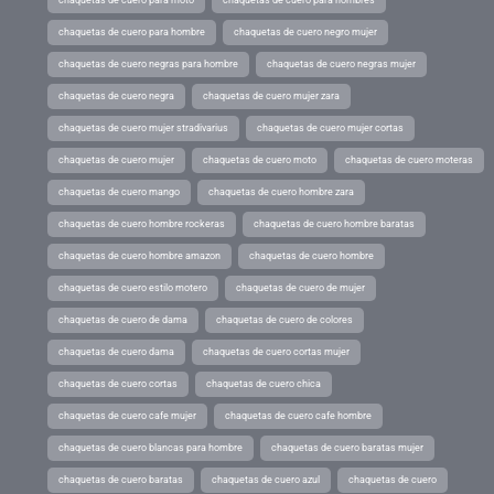
chaquetas de cuero para hombre
chaquetas de cuero negro mujer
chaquetas de cuero negras para hombre
chaquetas de cuero negras mujer
chaquetas de cuero negra
chaquetas de cuero mujer zara
chaquetas de cuero mujer stradivarius
chaquetas de cuero mujer cortas
chaquetas de cuero mujer
chaquetas de cuero moto
chaquetas de cuero moteras
chaquetas de cuero mango
chaquetas de cuero hombre zara
chaquetas de cuero hombre rockeras
chaquetas de cuero hombre baratas
chaquetas de cuero hombre amazon
chaquetas de cuero hombre
chaquetas de cuero estilo motero
chaquetas de cuero de mujer
chaquetas de cuero de dama
chaquetas de cuero de colores
chaquetas de cuero dama
chaquetas de cuero cortas mujer
chaquetas de cuero cortas
chaquetas de cuero chica
chaquetas de cuero cafe mujer
chaquetas de cuero cafe hombre
chaquetas de cuero blancas para hombre
chaquetas de cuero baratas mujer
chaquetas de cuero baratas
chaquetas de cuero azul
chaquetas de cuero