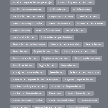
modelos chaquetas de cuero para mujer
modelos chaquetas de cuero mujer
mochilas de cuero artesanales
mochilas de cuero
mochila de cuero
maquina de coser cuero barata
maquina de coser cuero
maletines de cuero
maletas de cuero para hombre
maletas de cuero moto
maletas de cuero antiguas
maletas de cuero
looks con falda de cuero
look falda de cuero
look con falda de cuero
llaveros de cuero para hombres
llaveros de cuero hechos a mano
llaveros de cuero artesanales
llaveros de cuero
llavero de cuero
limpieza de cuero coche
limpiar tapiceria de cuero coche
limpiar tapiceria de cuero
limpiar chaqueta de cuero
limpiar cazadora de cuero
limpiadores de cuero
leggins de cuero
latigos de cuero
las mejores chaquetas de cuero
jaket de cuero
jackets de cuero para hombre
imagenes de chaquetas de cuero para mujeres
imagenes chaquetas de cuero
hombres con chaquetas de cuero
hombres con chaqueta de cuero
hombre con chaqueta de cuero
hilo de cuero
hacer pulseras de cuero
guantes de cuero para hombre
guantes de cuero hombre
guantes de cuero
fundas de cuero
fotos de chaquetas de cuero
faldas de cuero zara