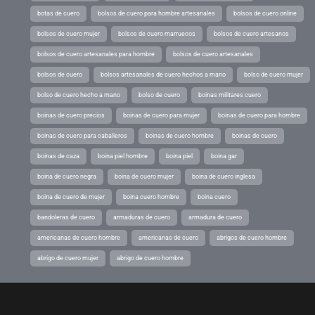
botas de cuero
bolsos de cuero para hombre artesanales
bolsos de cuero online
bolsos de cuero mujer
bolsos de cuero marruecos
bolsos de cuero artesanos
bolsos de cuero artesanales para hombre
bolsos de cuero artesanales
bolsos de cuero
bolsos artesanales de cuero hechos a mano
bolso de cuero mujer
bolso de cuero hecho a mano
bolso de cuero
boinas militares cuero
boinas de cuero precios
boinas de cuero para mujer
boinas de cuero para hombre
boinas de cuero para caballeros
boinas de cuero hombre
boinas de cuero
boinas de caza
boina piel hombre
boina piel
boina gar
boina de cuero negra
boina de cuero mujer
boina de cuero inglesa
boina de cuero de mujer
boina cuero hombre
boina cuero
bandoleras de cuero
armaduras de cuero
armadura de cuero
americanas de cuero hombre
americanas de cuero
abrigos de cuero hombre
abrigo de cuero mujer
abrigo de cuero hombre