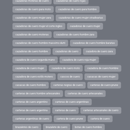
cazadoras moteras de cuero
cazadoras de cuero rojas
cazadoras de cuero para moto
cazadoras de cuero para hombre
cazadoras de cuero mujer zara
cazadoras de cuero mujer stradivarius
cazadoras de cuero mujer el corte ingles
cazadoras de cuero mujer
cazadoras de cuero moteras
cazadoras de cuero hombre zara
cazadoras de cuero hombre massimo dutti
cazadoras de cuero hombre baratas
cazadoras de cuero hombre
cazadoras de cuero
cazadora de cuero zara
cazadora de cuero segunda mano
cazadora de cuero roja mujer
cazadora de cuero mujer
cazadora de cuero moto
cazadora de cuero hombre
cazadora de cuero estilo motero
cascos de cuero
casacas de cuero mujer
casacas de cuero hombre
carteras negras de cuero
carteras de cuero prune
carteras de cuero hombre artesanales
carteras de cuero artesanales
carteras de cuero argentino
carteras de cuero argentinas
carteras de cuero argentina
carteras de cuero
carteras artesanales de cuero
carteras argentinas de cuero
cartera de cuero prune
cartera de cuero
brazaletes de cuero
brazalete de cuero
botas de cuero hombre