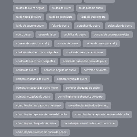
faldas de cuero negras
faldas de cuero
falda tubo de cuero
falda negra de cuero
falda de cuero zara
falda de cuero negra
falda de cuero granate
falda de cuero
estuches de cuero
delantales de cuero
cuero de pu
cuero de la pu
cuchillos de cuero
correas de cuero para relojes
correas de cuero para reloj
correas de cuero
correa de cuero para reloj
cordones de cuero para colgantes
cordon de cuero para pulseras
cordon de cuero para colgantes
cordon de cuero con cierre de plata
cordon de cuero
converse negras de cuero
converse de cuero
compro chaqueta de cuero
comprar chupa de cuero
comprar chaqueta de cuero mujer
comprar chaqueta de cuero
comprar cazadora de cuero
como limpiar una chaqueta de cuero
como limpiar una cazadora de cuero
como limpiar tapizados de cuero
como limpiar tapiceria de cuero del coche
como limpiar la tapiceria de cuero del coche
como limpiar chaqueta de cuero
como limpiar asientos de cuero del coche
como limpiar asientos de cuero de coche