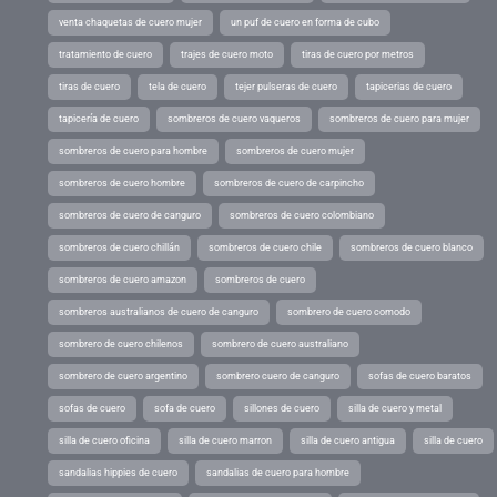
venta chaquetas de cuero mujer
un puf de cuero en forma de cubo
tratamiento de cuero
trajes de cuero moto
tiras de cuero por metros
tiras de cuero
tela de cuero
tejer pulseras de cuero
tapicerias de cuero
tapicería de cuero
sombreros de cuero vaqueros
sombreros de cuero para mujer
sombreros de cuero para hombre
sombreros de cuero mujer
sombreros de cuero hombre
sombreros de cuero de carpincho
sombreros de cuero de canguro
sombreros de cuero colombiano
sombreros de cuero chillán
sombreros de cuero chile
sombreros de cuero blanco
sombreros de cuero amazon
sombreros de cuero
sombreros australianos de cuero de canguro
sombrero de cuero comodo
sombrero de cuero chilenos
sombrero de cuero australiano
sombrero de cuero argentino
sombrero cuero de canguro
sofas de cuero baratos
sofas de cuero
sofa de cuero
sillones de cuero
silla de cuero y metal
silla de cuero oficina
silla de cuero marron
silla de cuero antigua
silla de cuero
sandalias hippies de cuero
sandalias de cuero para hombre