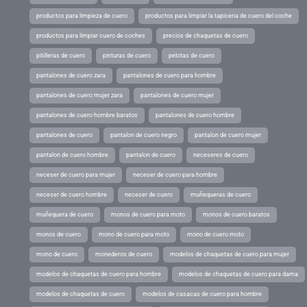
productos para limpieza de cuero
productos para limpiar la tapiceria de cuero del coche
productos para limpiar cuero de coches
precios de chaquetas de cuero
pitilleras de cuero
pinturas de cuero
pelotas de cuero
pantalones de cuero zara
pantalones de cuero para hombre
pantalones de cuero mujer zara
pantalones de cuero mujer
pantalones de cuero hombre baratos
pantalones de cuero hombre
pantalones de cuero
pantalon de cuero negro
pantalon de cuero mujer
pantalon de cuero hombre
pantalon de cuero
neceseres de cuero
neceser de cuero para mujer
neceser de cuero para hombre
neceser de cuero hombre
neceser de cuero
muñequeras de cuero
muñequera de cuero
monos de cuero para moto
monos de cuero baratos
monos de cuero
mono de cuero para moto
mono de cuero moto
mono de cuero
monederos de cuero
modelos de chaquetas de cuero para mujer
modelos de chaquetas de cuero para hombre
modelos de chaquetas de cuero para dama
modelos de chaquetas de cuero
modelos de casacas de cuero para hombre