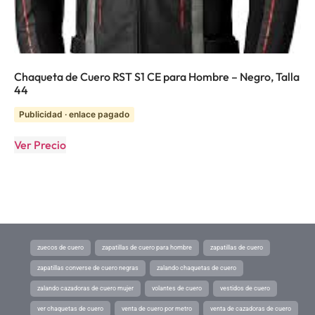
Chaqueta de Cuero RST S1 CE para Hombre – Negro, Talla
44
Publicidad · enlace pagado
Ver Precio
zuecos de cuero
zapatillas de cuero para hombre
zapatillas de cuero
zapatillas converse de cuero negras
zalando chaquetas de cuero
zalando cazadoras de cuero mujer
volantes de cuero
vestidos de cuero
ver chaquetas de cuero
venta de cuero por metro
venta de cazadoras de cuero