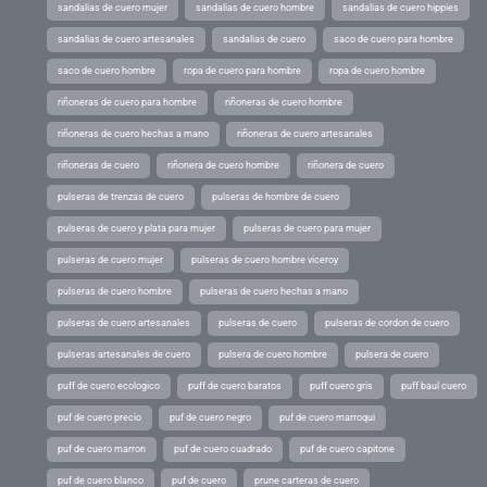
sandalias de cuero mujer
sandalias de cuero hombre
sandalias de cuero hippies
sandalias de cuero artesanales
sandalias de cuero
saco de cuero para hombre
saco de cuero hombre
ropa de cuero para hombre
ropa de cuero hombre
riñoneras de cuero para hombre
riñoneras de cuero hombre
riñoneras de cuero hechas a mano
riñoneras de cuero artesanales
riñoneras de cuero
riñonera de cuero hombre
riñonera de cuero
pulseras de trenzas de cuero
pulseras de hombre de cuero
pulseras de cuero y plata para mujer
pulseras de cuero para mujer
pulseras de cuero mujer
pulseras de cuero hombre viceroy
pulseras de cuero hombre
pulseras de cuero hechas a mano
pulseras de cuero artesanales
pulseras de cuero
pulseras de cordon de cuero
pulseras artesanales de cuero
pulsera de cuero hombre
pulsera de cuero
puff de cuero ecologico
puff de cuero baratos
puff cuero gris
puff baul cuero
puf de cuero precio
puf de cuero negro
puf de cuero marroqui
puf de cuero marron
puf de cuero cuadrado
puf de cuero capitone
puf de cuero blanco
puf de cuero
prune carteras de cuero