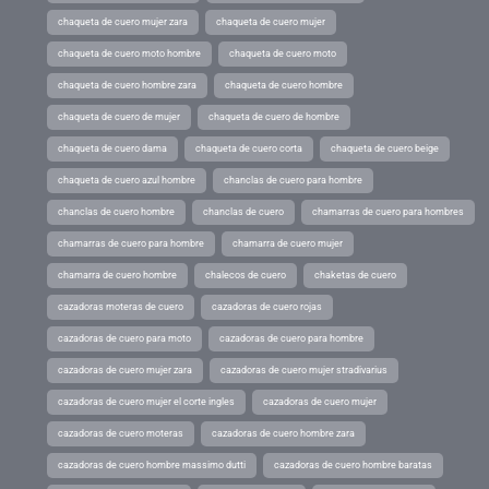
chaqueta de cuero mujer zara
chaqueta de cuero mujer
chaqueta de cuero moto hombre
chaqueta de cuero moto
chaqueta de cuero hombre zara
chaqueta de cuero hombre
chaqueta de cuero de mujer
chaqueta de cuero de hombre
chaqueta de cuero dama
chaqueta de cuero corta
chaqueta de cuero beige
chaqueta de cuero azul hombre
chanclas de cuero para hombre
chanclas de cuero hombre
chanclas de cuero
chamarras de cuero para hombres
chamarras de cuero para hombre
chamarra de cuero mujer
chamarra de cuero hombre
chalecos de cuero
chaketas de cuero
cazadoras moteras de cuero
cazadoras de cuero rojas
cazadoras de cuero para moto
cazadoras de cuero para hombre
cazadoras de cuero mujer zara
cazadoras de cuero mujer stradivarius
cazadoras de cuero mujer el corte ingles
cazadoras de cuero mujer
cazadoras de cuero moteras
cazadoras de cuero hombre zara
cazadoras de cuero hombre massimo dutti
cazadoras de cuero hombre baratas