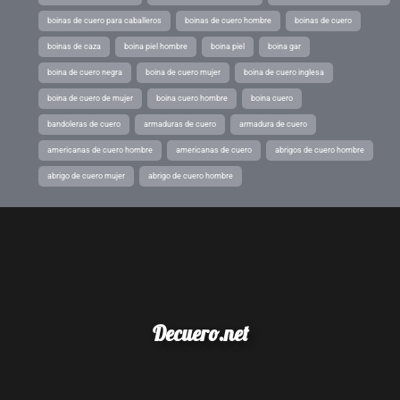
boinas de cuero para caballeros
boinas de cuero hombre
boinas de cuero
boinas de caza
boina piel hombre
boina piel
boina gar
boina de cuero negra
boina de cuero mujer
boina de cuero inglesa
boina de cuero de mujer
boina cuero hombre
boina cuero
bandoleras de cuero
armaduras de cuero
armadura de cuero
americanas de cuero hombre
americanas de cuero
abrigos de cuero hombre
abrigo de cuero mujer
abrigo de cuero hombre
Decuero.net