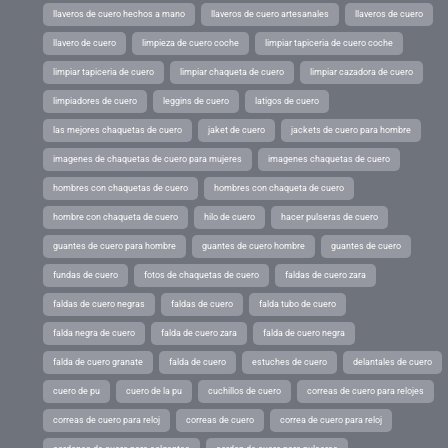
llaveros de cuero hechos a mano
llaveros de cuero artesanales
llaveros de cuero
llavero de cuero
limpieza de cuero coche
limpiar tapiceria de cuero coche
limpiar tapiceria de cuero
limpiar chaqueta de cuero
limpiar cazadora de cuero
limpiadores de cuero
leggins de cuero
latigos de cuero
las mejores chaquetas de cuero
jaket de cuero
jackets de cuero para hombre
imagenes de chaquetas de cuero para mujeres
imagenes chaquetas de cuero
hombres con chaquetas de cuero
hombres con chaqueta de cuero
hombre con chaqueta de cuero
hilo de cuero
hacer pulseras de cuero
guantes de cuero para hombre
guantes de cuero hombre
guantes de cuero
fundas de cuero
fotos de chaquetas de cuero
faldas de cuero zara
faldas de cuero negras
faldas de cuero
falda tubo de cuero
falda negra de cuero
falda de cuero zara
falda de cuero negra
falda de cuero granate
falda de cuero
estuches de cuero
delantales de cuero
cuero de pu
cuero de la pu
cuchillos de cuero
correas de cuero para relojes
correas de cuero para reloj
correas de cuero
correa de cuero para reloj