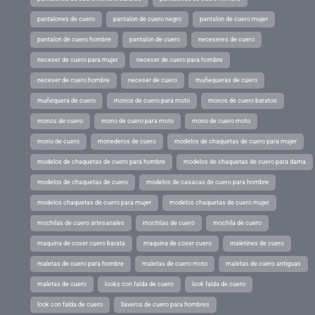
pantalones de cuero
pantalon de cuero negro
pantalon de cuero mujer
pantalon de cuero hombre
pantalon de cuero
neceseres de cuero
neceser de cuero para mujer
neceser de cuero para hombre
neceser de cuero hombre
neceser de cuero
muñequeras de cuero
muñequera de cuero
monos de cuero para moto
monos de cuero baratos
monos de cuero
mono de cuero para moto
mono de cuero moto
mono de cuero
monederos de cuero
modelos de chaquetas de cuero para mujer
modelos de chaquetas de cuero para hombre
modelos de chaquetas de cuero para dama
modelos de chaquetas de cuero
modelos de casacas de cuero para hombre
modelos chaquetas de cuero para mujer
modelos chaquetas de cuero mujer
mochilas de cuero artesanales
mochilas de cuero
mochila de cuero
maquina de coser cuero barata
maquina de coser cuero
maletines de cuero
maletas de cuero para hombre
maletas de cuero moto
maletas de cuero antiguas
maletas de cuero
looks con falda de cuero
look falda de cuero
look con falda de cuero
llaveros de cuero para hombres