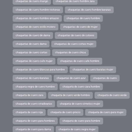
chaquetas de cuero mango
chaquetas de cuero hombre zara
chaquetas de cuero hombre rockeras
chaquetas de cuero hombre baratas
chaquetas de cuero hombre amazon
chaquetas de cuero hombre
chaquetas de cuero estilo motero
chaquetas de cuero de mujer
chaquetas de cuero de dama
chaquetas de cuero de colores
chaquetas de cuero dama
chaquetas de cuero cortas mujer
chaquetas de cuero cortas
chaquetas de cuero chica
chaquetas de cuero cafe mujer
chaquetas de cuero cafe hombre
chaquetas de cuero blancas para hombre
chaquetas de cuero baratas mujer
chaquetas de cuero baratas
chaquetas de cuero azul
chaquetas de cuero
chaqueta negra de cuero hombre
chaqueta de cuero zara hombre
chaqueta de cuero zara
chaqueta de cuero verde hombre
chaqueta de cuero verde
chaqueta de cuero stradivarius
chaqueta de cuero sintetico mujer
chaqueta de cuero roja
chaqueta de cuero precio
chaqueta de cuero para mujer
chaqueta de cuero para hombres
chaqueta de cuero para hombre
chaqueta de cuero para dama
chaqueta de cuero negra mujer