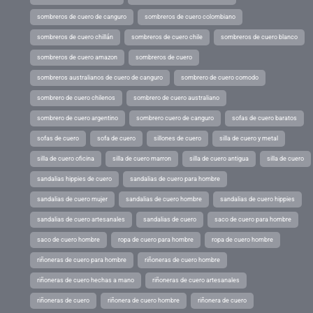
sombreros de cuero de canguro
sombreros de cuero colombiano
sombreros de cuero chillán
sombreros de cuero chile
sombreros de cuero blanco
sombreros de cuero amazon
sombreros de cuero
sombreros australianos de cuero de canguro
sombrero de cuero comodo
sombrero de cuero chilenos
sombrero de cuero australiano
sombrero de cuero argentino
sombrero cuero de canguro
sofas de cuero baratos
sofas de cuero
sofa de cuero
sillones de cuero
silla de cuero y metal
silla de cuero oficina
silla de cuero marron
silla de cuero antigua
silla de cuero
sandalias hippies de cuero
sandalias de cuero para hombre
sandalias de cuero mujer
sandalias de cuero hombre
sandalias de cuero hippies
sandalias de cuero artesanales
sandalias de cuero
saco de cuero para hombre
saco de cuero hombre
ropa de cuero para hombre
ropa de cuero hombre
riñoneras de cuero para hombre
riñoneras de cuero hombre
riñoneras de cuero hechas a mano
riñoneras de cuero artesanales
riñoneras de cuero
riñonera de cuero hombre
riñonera de cuero