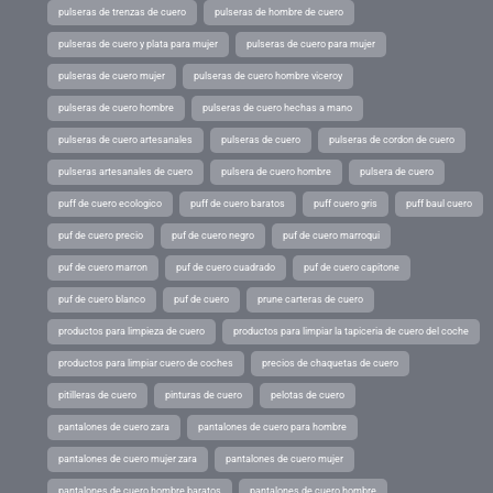
pulseras de trenzas de cuero
pulseras de hombre de cuero
pulseras de cuero y plata para mujer
pulseras de cuero para mujer
pulseras de cuero mujer
pulseras de cuero hombre viceroy
pulseras de cuero hombre
pulseras de cuero hechas a mano
pulseras de cuero artesanales
pulseras de cuero
pulseras de cordon de cuero
pulseras artesanales de cuero
pulsera de cuero hombre
pulsera de cuero
puff de cuero ecologico
puff de cuero baratos
puff cuero gris
puff baul cuero
puf de cuero precio
puf de cuero negro
puf de cuero marroqui
puf de cuero marron
puf de cuero cuadrado
puf de cuero capitone
puf de cuero blanco
puf de cuero
prune carteras de cuero
productos para limpieza de cuero
productos para limpiar la tapiceria de cuero del coche
productos para limpiar cuero de coches
precios de chaquetas de cuero
pitilleras de cuero
pinturas de cuero
pelotas de cuero
pantalones de cuero zara
pantalones de cuero para hombre
pantalones de cuero mujer zara
pantalones de cuero mujer
pantalones de cuero hombre baratos
pantalones de cuero hombre