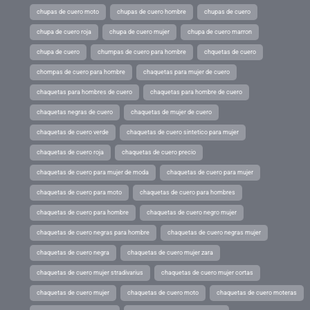
chupas de cuero moto
chupas de cuero hombre
chupas de cuero
chupa de cuero roja
chupa de cuero mujer
chupa de cuero marron
chupa de cuero
chumpas de cuero para hombre
chquetas de cuero
chompas de cuero para hombre
chaquetas para mujer de cuero
chaquetas para hombres de cuero
chaquetas para hombre de cuero
chaquetas negras de cuero
chaquetas de mujer de cuero
chaquetas de cuero verde
chaquetas de cuero sintetico para mujer
chaquetas de cuero roja
chaquetas de cuero precio
chaquetas de cuero para mujer de moda
chaquetas de cuero para mujer
chaquetas de cuero para moto
chaquetas de cuero para hombres
chaquetas de cuero para hombre
chaquetas de cuero negro mujer
chaquetas de cuero negras para hombre
chaquetas de cuero negras mujer
chaquetas de cuero negra
chaquetas de cuero mujer zara
chaquetas de cuero mujer stradivarius
chaquetas de cuero mujer cortas
chaquetas de cuero mujer
chaquetas de cuero moto
chaquetas de cuero moteras