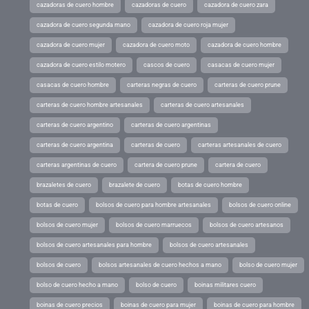
cazadoras de cuero hombre
cazadoras de cuero
cazadora de cuero zara
cazadora de cuero segunda mano
cazadora de cuero roja mujer
cazadora de cuero mujer
cazadora de cuero moto
cazadora de cuero hombre
cazadora de cuero estilo motero
cascos de cuero
casacas de cuero mujer
casacas de cuero hombre
carteras negras de cuero
carteras de cuero prune
carteras de cuero hombre artesanales
carteras de cuero artesanales
carteras de cuero argentino
carteras de cuero argentinas
carteras de cuero argentina
carteras de cuero
carteras artesanales de cuero
carteras argentinas de cuero
cartera de cuero prune
cartera de cuero
brazaletes de cuero
brazalete de cuero
botas de cuero hombre
botas de cuero
bolsos de cuero para hombre artesanales
bolsos de cuero online
bolsos de cuero mujer
bolsos de cuero marruecos
bolsos de cuero artesanos
bolsos de cuero artesanales para hombre
bolsos de cuero artesanales
bolsos de cuero
bolsos artesanales de cuero hechos a mano
bolso de cuero mujer
bolso de cuero hecho a mano
bolso de cuero
boinas militares cuero
boinas de cuero precios
boinas de cuero para mujer
boinas de cuero para hombre