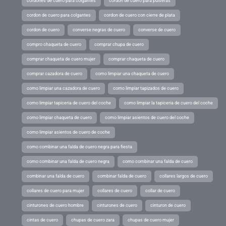
cordones de cuero para colgantes
cordon de cuero para pulseras
cordon de cuero para colgantes
cordon de cuero con cierre de plata
cordon de cuero
converse negras de cuero
converse de cuero
compro chaqueta de cuero
comprar chupa de cuero
comprar chaqueta de cuero mujer
comprar chaqueta de cuero
comprar cazadora de cuero
como limpiar una chaqueta de cuero
como limpiar una cazadora de cuero
como limpiar tapizados de cuero
como limpiar tapiceria de cuero del coche
como limpiar la tapiceria de cuero del coche
como limpiar chaqueta de cuero
como limpiar asientos de cuero del coche
como limpiar asientos de cuero de coche
como combinar una falda de cuero negra para fiesta
como combinar una falda de cuero negra
como combinar una falda de cuero
combinar una falda de cuero
combinar falda de cuero
collares largos de cuero
collares de cuero para mujer
collares de cuero
collar de cuero
cinturones de cuero hombre
cinturones de cuero
cinturon de cuero
cintas de cuero
chupas de cuero zara
chupas de cuero mujer