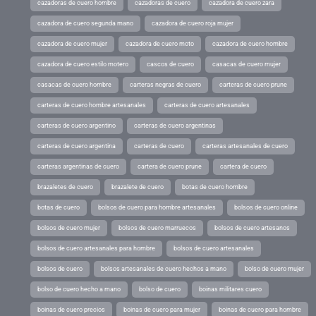
cazadoras de cuero hombre
cazadoras de cuero
cazadora de cuero zara
cazadora de cuero segunda mano
cazadora de cuero roja mujer
cazadora de cuero mujer
cazadora de cuero moto
cazadora de cuero hombre
cazadora de cuero estilo motero
cascos de cuero
casacas de cuero mujer
casacas de cuero hombre
carteras negras de cuero
carteras de cuero prune
carteras de cuero hombre artesanales
carteras de cuero artesanales
carteras de cuero argentino
carteras de cuero argentinas
carteras de cuero argentina
carteras de cuero
carteras artesanales de cuero
carteras argentinas de cuero
cartera de cuero prune
cartera de cuero
brazaletes de cuero
brazalete de cuero
botas de cuero hombre
botas de cuero
bolsos de cuero para hombre artesanales
bolsos de cuero online
bolsos de cuero mujer
bolsos de cuero marruecos
bolsos de cuero artesanos
bolsos de cuero artesanales para hombre
bolsos de cuero artesanales
bolsos de cuero
bolsos artesanales de cuero hechos a mano
bolso de cuero mujer
bolso de cuero hecho a mano
bolso de cuero
boinas militares cuero
boinas de cuero precios
boinas de cuero para mujer
boinas de cuero para hombre