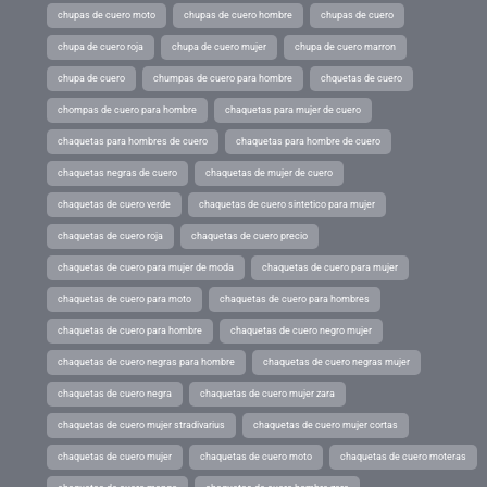
chupas de cuero moto
chupas de cuero hombre
chupas de cuero
chupa de cuero roja
chupa de cuero mujer
chupa de cuero marron
chupa de cuero
chumpas de cuero para hombre
chquetas de cuero
chompas de cuero para hombre
chaquetas para mujer de cuero
chaquetas para hombres de cuero
chaquetas para hombre de cuero
chaquetas negras de cuero
chaquetas de mujer de cuero
chaquetas de cuero verde
chaquetas de cuero sintetico para mujer
chaquetas de cuero roja
chaquetas de cuero precio
chaquetas de cuero para mujer de moda
chaquetas de cuero para mujer
chaquetas de cuero para moto
chaquetas de cuero para hombres
chaquetas de cuero para hombre
chaquetas de cuero negro mujer
chaquetas de cuero negras para hombre
chaquetas de cuero negras mujer
chaquetas de cuero negra
chaquetas de cuero mujer zara
chaquetas de cuero mujer stradivarius
chaquetas de cuero mujer cortas
chaquetas de cuero mujer
chaquetas de cuero moto
chaquetas de cuero moteras