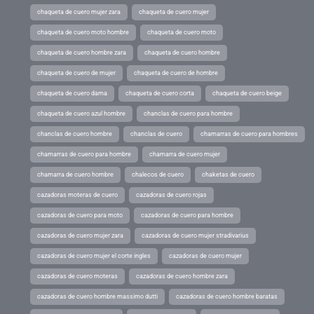
chaqueta de cuero mujer zara
chaqueta de cuero mujer
chaqueta de cuero moto hombre
chaqueta de cuero moto
chaqueta de cuero hombre zara
chaqueta de cuero hombre
chaqueta de cuero de mujer
chaqueta de cuero de hombre
chaqueta de cuero dama
chaqueta de cuero corta
chaqueta de cuero beige
chaqueta de cuero azul hombre
chanclas de cuero para hombre
chanclas de cuero hombre
chanclas de cuero
chamarras de cuero para hombres
chamarras de cuero para hombre
chamarra de cuero mujer
chamarra de cuero hombre
chalecos de cuero
chaketas de cuero
cazadoras moteras de cuero
cazadoras de cuero rojas
cazadoras de cuero para moto
cazadoras de cuero para hombre
cazadoras de cuero mujer zara
cazadoras de cuero mujer stradivarius
cazadoras de cuero mujer el corte ingles
cazadoras de cuero mujer
cazadoras de cuero moteras
cazadoras de cuero hombre zara
cazadoras de cuero hombre massimo dutti
cazadoras de cuero hombre baratas