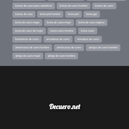
boinas de cuero para caballeros
boinas de cuero hombre
boinas de cuero
boinas de caza
boina piel hombre
boina piel
boina gar
boina de cuero negra
boina de cuero mujer
boina de cuero inglesa
boina de cuero de mujer
boina cuero hombre
boina cuero
bandoleras de cuero
armaduras de cuero
armadura de cuero
americanas de cuero hombre
americanas de cuero
abrigos de cuero hombre
abrigo de cuero mujer
abrigo de cuero hombre
Decuero.net