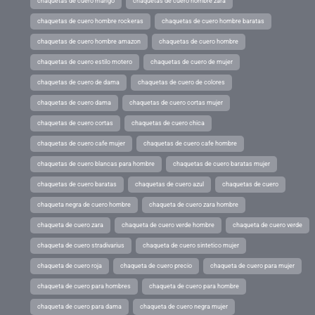
chaquetas de cuero mango
chaquetas de cuero hombre zara
chaquetas de cuero hombre rockeras
chaquetas de cuero hombre baratas
chaquetas de cuero hombre amazon
chaquetas de cuero hombre
chaquetas de cuero estilo motero
chaquetas de cuero de mujer
chaquetas de cuero de dama
chaquetas de cuero de colores
chaquetas de cuero dama
chaquetas de cuero cortas mujer
chaquetas de cuero cortas
chaquetas de cuero chica
chaquetas de cuero cafe mujer
chaquetas de cuero cafe hombre
chaquetas de cuero blancas para hombre
chaquetas de cuero baratas mujer
chaquetas de cuero baratas
chaquetas de cuero azul
chaquetas de cuero
chaqueta negra de cuero hombre
chaqueta de cuero zara hombre
chaqueta de cuero zara
chaqueta de cuero verde hombre
chaqueta de cuero verde
chaqueta de cuero stradivarius
chaqueta de cuero sintetico mujer
chaqueta de cuero roja
chaqueta de cuero precio
chaqueta de cuero para mujer
chaqueta de cuero para hombres
chaqueta de cuero para hombre
chaqueta de cuero para dama
chaqueta de cuero negra mujer