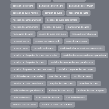
pantalones de cuero
pantalon de cuero negro
pantalon de cuero mujer
pantalon de cuero hombre
pantalon de cuero
neceseres de cuero
neceser de cuero para mujer
neceser de cuero para hombre
neceser de cuero hombre
neceser de cuero
muñequeras de cuero
muñequera de cuero
monos de cuero para moto
monos de cuero baratos
monos de cuero
mono de cuero para moto
mono de cuero moto
mono de cuero
monederos de cuero
modelos de chaquetas de cuero para mujer
modelos de chaquetas de cuero para hombre
modelos de chaquetas de cuero para dama
modelos de chaquetas de cuero
modelos de casacas de cuero para hombre
modelos chaquetas de cuero para mujer
modelos chaquetas de cuero mujer
mochilas de cuero artesanales
mochilas de cuero
mochila de cuero
maquina de coser cuero barata
maquina de coser cuero
maletines de cuero
maletas de cuero para hombre
maletas de cuero moto
maletas de cuero antiguas
maletas de cuero
looks con falda de cuero
look falda de cuero
look con falda de cuero
llaveros de cuero para hombres