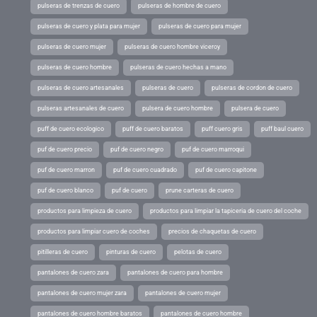
pulseras de trenzas de cuero
pulseras de hombre de cuero
pulseras de cuero y plata para mujer
pulseras de cuero para mujer
pulseras de cuero mujer
pulseras de cuero hombre viceroy
pulseras de cuero hombre
pulseras de cuero hechas a mano
pulseras de cuero artesanales
pulseras de cuero
pulseras de cordon de cuero
pulseras artesanales de cuero
pulsera de cuero hombre
pulsera de cuero
puff de cuero ecologico
puff de cuero baratos
puff cuero gris
puff baul cuero
puf de cuero precio
puf de cuero negro
puf de cuero marroqui
puf de cuero marron
puf de cuero cuadrado
puf de cuero capitone
puf de cuero blanco
puf de cuero
prune carteras de cuero
productos para limpieza de cuero
productos para limpiar la tapiceria de cuero del coche
productos para limpiar cuero de coches
precios de chaquetas de cuero
pitilleras de cuero
pinturas de cuero
pelotas de cuero
pantalones de cuero zara
pantalones de cuero para hombre
pantalones de cuero mujer zara
pantalones de cuero mujer
pantalones de cuero hombre baratos
pantalones de cuero hombre