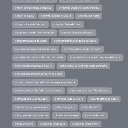
cordon de cuero para colgantes
cordon de cuero con cierre de plata
cordon de cuero
converse negras de cuero
converse de cuero
compro chaqueta de cuero
comprar chupa de cuero
comprar chaqueta de cuero mujer
comprar chaqueta de cuero
comprar cazadora de cuero
como limpiar una chaqueta de cuero
como limpiar una cazadora de cuero
como limpiar tapizados de cuero
como limpiar tapiceria de cuero del coche
como limpiar la tapiceria de cuero del coche
como limpiar chaqueta de cuero
como limpiar asientos de cuero del coche
como limpiar asientos de cuero de coche
como combinar una falda de cuero negra para fiesta
como combinar una falda de cuero negra
como combinar una falda de cuero
combinar una falda de cuero
combinar falda de cuero
collares largos de cuero
collares de cuero para mujer
collares de cuero
collar de cuero
cinturones de cuero hombre
cinturones de cuero
cinturon de cuero
cintas de cuero
chupas de cuero zara
chupas de cuero mujer