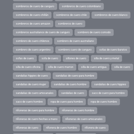
sombreros de cuero de canguro
sombreros de cuero colombiano
sombreros de cuero chillán
sombreros de cuero chile
sombreros de cuero blanco
sombreros de cuero amazon
sombreros de cuero
sombreros australianos de cuero de canguro
sombrero de cuero comodo
sombrero de cuero chilenos
sombrero de cuero australiano
sombrero de cuero argentino
sombrero cuero de canguro
sofas de cuero baratos
sofas de cuero
sofa de cuero
sillones de cuero
silla de cuero y metal
silla de cuero oficina
silla de cuero marron
silla de cuero antigua
silla de cuero
sandalias hippies de cuero
sandalias de cuero para hombre
sandalias de cuero mujer
sandalias de cuero hombre
sandalias de cuero hippies
sandalias de cuero artesanales
sandalias de cuero
saco de cuero para hombre
saco de cuero hombre
ropa de cuero para hombre
ropa de cuero hombre
riñoneras de cuero para hombre
riñoneras de cuero hombre
riñoneras de cuero hechas a mano
riñoneras de cuero artesanales
riñoneras de cuero
riñonera de cuero hombre
riñonera de cuero