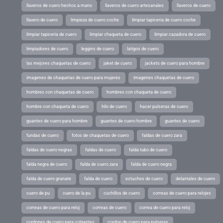
llaveros de cuero hechos a mano
llaveros de cuero artesanales
llaveros de cuero
llavero de cuero
limpieza de cuero coche
limpiar tapiceria de cuero coche
limpiar tapiceria de cuero
limpiar chaqueta de cuero
limpiar cazadora de cuero
limpiadores de cuero
leggins de cuero
latigos de cuero
las mejores chaquetas de cuero
jaket de cuero
jackets de cuero para hombre
imagenes de chaquetas de cuero para mujeres
imagenes chaquetas de cuero
hombres con chaquetas de cuero
hombres con chaqueta de cuero
hombre con chaqueta de cuero
hilo de cuero
hacer pulseras de cuero
guantes de cuero para hombre
guantes de cuero hombre
guantes de cuero
fundas de cuero
fotos de chaquetas de cuero
faldas de cuero zara
faldas de cuero negras
faldas de cuero
falda tubo de cuero
falda negra de cuero
falda de cuero zara
falda de cuero negra
falda de cuero granate
falda de cuero
estuches de cuero
delantales de cuero
cuero de pu
cuero de la pu
cuchillos de cuero
correas de cuero para relojes
correas de cuero para reloj
correas de cuero
correa de cuero para reloj
cordones de cuero para colgantes
cordon de cuero para pulseras