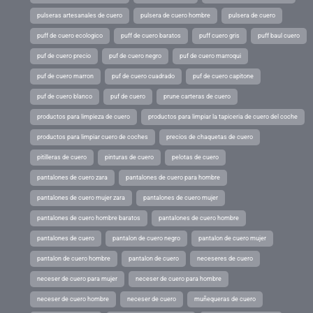
pulseras artesanales de cuero
pulsera de cuero hombre
pulsera de cuero
puff de cuero ecologico
puff de cuero baratos
puff cuero gris
puff baul cuero
puf de cuero precio
puf de cuero negro
puf de cuero marroqui
puf de cuero marron
puf de cuero cuadrado
puf de cuero capitone
puf de cuero blanco
puf de cuero
prune carteras de cuero
productos para limpieza de cuero
productos para limpiar la tapiceria de cuero del coche
productos para limpiar cuero de coches
precios de chaquetas de cuero
pitilleras de cuero
pinturas de cuero
pelotas de cuero
pantalones de cuero zara
pantalones de cuero para hombre
pantalones de cuero mujer zara
pantalones de cuero mujer
pantalones de cuero hombre baratos
pantalones de cuero hombre
pantalones de cuero
pantalon de cuero negro
pantalon de cuero mujer
pantalon de cuero hombre
pantalon de cuero
neceseres de cuero
neceser de cuero para mujer
neceser de cuero para hombre
neceser de cuero hombre
neceser de cuero
muñequeras de cuero