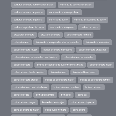
carteras de cuero hombre artesanales
carteras de cuero artesanales
carteras de cuero argentino
carteras de cuero argentinas
carteras de cuero argentina
carteras de cuero
carteras artesanales de cuero
carteras argentinas de cuero
cartera de cuero prune
cartera de cuero
brazaletes de cuero
brazalete de cuero
botas de cuero hombre
botas de cuero
bolsos de cuero para hombre artesanales
bolsos de cuero online
bolsos de cuero mujer
bolsos de cuero marruecos
bolsos de cuero artesanos
bolsos de cuero artesanales para hombre
bolsos de cuero artesanales
bolsos de cuero
bolsos artesanales de cuero hechos a mano
bolso de cuero mujer
bolso de cuero hecho a mano
bolso de cuero
boinas militares cuero
boinas de cuero precios
boinas de cuero para mujer
boinas de cuero para hombre
boinas de cuero para caballeros
boinas de cuero hombre
boinas de cuero
boinas de caza
boina piel hombre
boina piel
boina gar
boina de cuero negra
boina de cuero mujer
boina de cuero inglesa
boina de cuero de mujer
boina cuero hombre
boina cuero