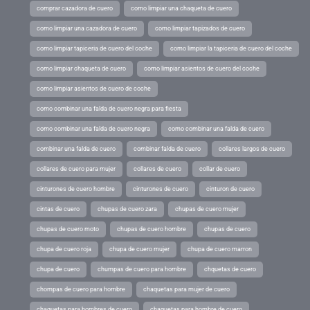
comprar cazadora de cuero
como limpiar una chaqueta de cuero
como limpiar una cazadora de cuero
como limpiar tapizados de cuero
como limpiar tapiceria de cuero del coche
como limpiar la tapiceria de cuero del coche
como limpiar chaqueta de cuero
como limpiar asientos de cuero del coche
como limpiar asientos de cuero de coche
como combinar una falda de cuero negra para fiesta
como combinar una falda de cuero negra
como combinar una falda de cuero
combinar una falda de cuero
combinar falda de cuero
collares largos de cuero
collares de cuero para mujer
collares de cuero
collar de cuero
cinturones de cuero hombre
cinturones de cuero
cinturon de cuero
cintas de cuero
chupas de cuero zara
chupas de cuero mujer
chupas de cuero moto
chupas de cuero hombre
chupas de cuero
chupa de cuero roja
chupa de cuero mujer
chupa de cuero marron
chupa de cuero
chumpas de cuero para hombre
chquetas de cuero
chompas de cuero para hombre
chaquetas para mujer de cuero
chaquetas para hombres de cuero
chaquetas para hombre de cuero