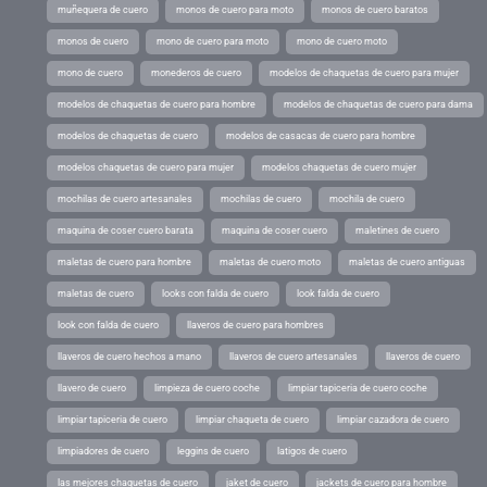
muñequera de cuero
monos de cuero para moto
monos de cuero baratos
monos de cuero
mono de cuero para moto
mono de cuero moto
mono de cuero
monederos de cuero
modelos de chaquetas de cuero para mujer
modelos de chaquetas de cuero para hombre
modelos de chaquetas de cuero para dama
modelos de chaquetas de cuero
modelos de casacas de cuero para hombre
modelos chaquetas de cuero para mujer
modelos chaquetas de cuero mujer
mochilas de cuero artesanales
mochilas de cuero
mochila de cuero
maquina de coser cuero barata
maquina de coser cuero
maletines de cuero
maletas de cuero para hombre
maletas de cuero moto
maletas de cuero antiguas
maletas de cuero
looks con falda de cuero
look falda de cuero
look con falda de cuero
llaveros de cuero para hombres
llaveros de cuero hechos a mano
llaveros de cuero artesanales
llaveros de cuero
llavero de cuero
limpieza de cuero coche
limpiar tapiceria de cuero coche
limpiar tapiceria de cuero
limpiar chaqueta de cuero
limpiar cazadora de cuero
limpiadores de cuero
leggins de cuero
latigos de cuero
las mejores chaquetas de cuero
jaket de cuero
jackets de cuero para hombre