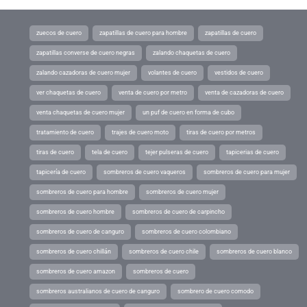
zuecos de cuero
zapatillas de cuero para hombre
zapatillas de cuero
zapatillas converse de cuero negras
zalando chaquetas de cuero
zalando cazadoras de cuero mujer
volantes de cuero
vestidos de cuero
ver chaquetas de cuero
venta de cuero por metro
venta de cazadoras de cuero
venta chaquetas de cuero mujer
un puf de cuero en forma de cubo
tratamiento de cuero
trajes de cuero moto
tiras de cuero por metros
tiras de cuero
tela de cuero
tejer pulseras de cuero
tapicerias de cuero
tapicería de cuero
sombreros de cuero vaqueros
sombreros de cuero para mujer
sombreros de cuero para hombre
sombreros de cuero mujer
sombreros de cuero hombre
sombreros de cuero de carpincho
sombreros de cuero de canguro
sombreros de cuero colombiano
sombreros de cuero chillán
sombreros de cuero chile
sombreros de cuero blanco
sombreros de cuero amazon
sombreros de cuero
sombreros australianos de cuero de canguro
sombrero de cuero comodo