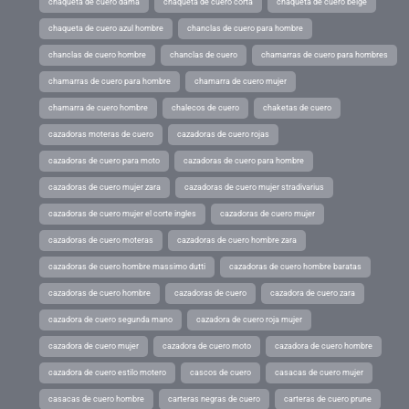
chaqueta de cuero dama
chaqueta de cuero corta
chaqueta de cuero beige
chaqueta de cuero azul hombre
chanclas de cuero para hombre
chanclas de cuero hombre
chanclas de cuero
chamarras de cuero para hombres
chamarras de cuero para hombre
chamarra de cuero mujer
chamarra de cuero hombre
chalecos de cuero
chaketas de cuero
cazadoras moteras de cuero
cazadoras de cuero rojas
cazadoras de cuero para moto
cazadoras de cuero para hombre
cazadoras de cuero mujer zara
cazadoras de cuero mujer stradivarius
cazadoras de cuero mujer el corte ingles
cazadoras de cuero mujer
cazadoras de cuero moteras
cazadoras de cuero hombre zara
cazadoras de cuero hombre massimo dutti
cazadoras de cuero hombre baratas
cazadoras de cuero hombre
cazadoras de cuero
cazadora de cuero zara
cazadora de cuero segunda mano
cazadora de cuero roja mujer
cazadora de cuero mujer
cazadora de cuero moto
cazadora de cuero hombre
cazadora de cuero estilo motero
cascos de cuero
casacas de cuero mujer
casacas de cuero hombre
carteras negras de cuero
carteras de cuero prune