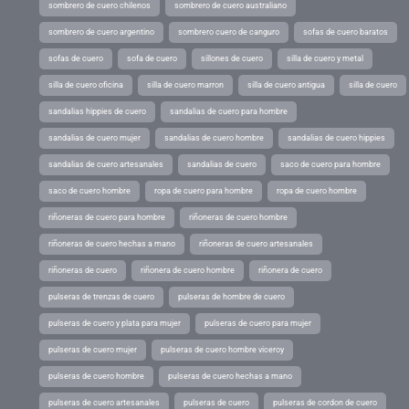
sombrero de cuero chilenos
sombrero de cuero australiano
sombrero de cuero argentino
sombrero cuero de canguro
sofas de cuero baratos
sofas de cuero
sofa de cuero
sillones de cuero
silla de cuero y metal
silla de cuero oficina
silla de cuero marron
silla de cuero antigua
silla de cuero
sandalias hippies de cuero
sandalias de cuero para hombre
sandalias de cuero mujer
sandalias de cuero hombre
sandalias de cuero hippies
sandalias de cuero artesanales
sandalias de cuero
saco de cuero para hombre
saco de cuero hombre
ropa de cuero para hombre
ropa de cuero hombre
riñoneras de cuero para hombre
riñoneras de cuero hombre
riñoneras de cuero hechas a mano
riñoneras de cuero artesanales
riñoneras de cuero
riñonera de cuero hombre
riñonera de cuero
pulseras de trenzas de cuero
pulseras de hombre de cuero
pulseras de cuero y plata para mujer
pulseras de cuero para mujer
pulseras de cuero mujer
pulseras de cuero hombre viceroy
pulseras de cuero hombre
pulseras de cuero hechas a mano
pulseras de cuero artesanales
pulseras de cuero
pulseras de cordon de cuero