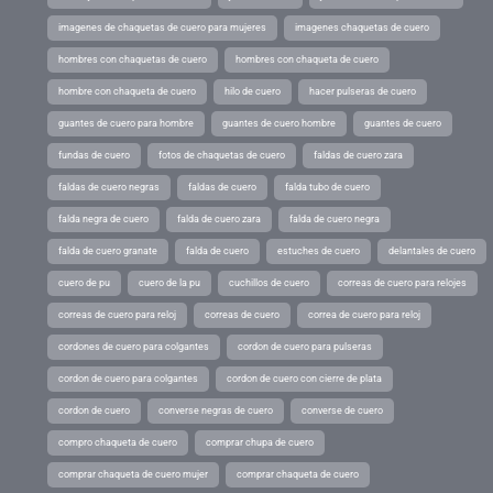
imagenes de chaquetas de cuero para mujeres
imagenes chaquetas de cuero
hombres con chaquetas de cuero
hombres con chaqueta de cuero
hombre con chaqueta de cuero
hilo de cuero
hacer pulseras de cuero
guantes de cuero para hombre
guantes de cuero hombre
guantes de cuero
fundas de cuero
fotos de chaquetas de cuero
faldas de cuero zara
faldas de cuero negras
faldas de cuero
falda tubo de cuero
falda negra de cuero
falda de cuero zara
falda de cuero negra
falda de cuero granate
falda de cuero
estuches de cuero
delantales de cuero
cuero de pu
cuero de la pu
cuchillos de cuero
correas de cuero para relojes
correas de cuero para reloj
correas de cuero
correa de cuero para reloj
cordones de cuero para colgantes
cordon de cuero para pulseras
cordon de cuero para colgantes
cordon de cuero con cierre de plata
cordon de cuero
converse negras de cuero
converse de cuero
compro chaqueta de cuero
comprar chupa de cuero
comprar chaqueta de cuero mujer
comprar chaqueta de cuero