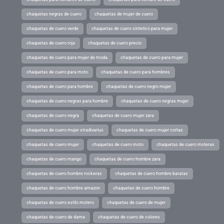
chaquetas negras de cuero
chaquetas de mujer de cuero
chaquetas de cuero verde
chaquetas de cuero sintetico para mujer
chaquetas de cuero roja
chaquetas de cuero precio
chaquetas de cuero para mujer de moda
chaquetas de cuero para mujer
chaquetas de cuero para moto
chaquetas de cuero para hombres
chaquetas de cuero para hombre
chaquetas de cuero negro mujer
chaquetas de cuero negras para hombre
chaquetas de cuero negras mujer
chaquetas de cuero negra
chaquetas de cuero mujer zara
chaquetas de cuero mujer stradivarius
chaquetas de cuero mujer cortas
chaquetas de cuero mujer
chaquetas de cuero moto
chaquetas de cuero moteras
chaquetas de cuero mango
chaquetas de cuero hombre zara
chaquetas de cuero hombre rockeras
chaquetas de cuero hombre baratas
chaquetas de cuero hombre amazon
chaquetas de cuero hombre
chaquetas de cuero estilo motero
chaquetas de cuero de mujer
chaquetas de cuero de dama
chaquetas de cuero de colores