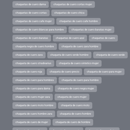
chaquetas de cuero dama
chaquetas de cuero cortas mujer
chaquetas de cuero cortas
chaquetas de cuero chica
chaquetas de cuero cafe mujer
chaquetas de cuero cafe hombre
chaquetas de cuero blancas para hombre
chaquetas de cuero baratas mujer
chaquetas de cuero baratas
chaquetas de cuero azul
chaquetas de cuero
chaqueta negra de cuero hombre
chaqueta de cuero zara hombre
chaqueta de cuero zara
chaqueta de cuero verde hombre
chaqueta de cuero verde
chaqueta de cuero stradivarius
chaqueta de cuero sintetico mujer
chaqueta de cuero roja
chaqueta de cuero precio
chaqueta de cuero para mujer
chaqueta de cuero para hombres
chaqueta de cuero para hombre
chaqueta de cuero para dama
chaqueta de cuero negra mujer
chaqueta de cuero mujer zara
chaqueta de cuero mujer
chaqueta de cuero moto hombre
chaqueta de cuero moto
chaqueta de cuero hombre zara
chaqueta de cuero hombre
chaqueta de cuero de mujer
chaqueta de cuero de hombre