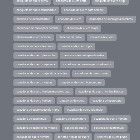
chaqueta de cuero dama
chaqueta de cuero corta
chaqueta de cuero beige
chaqueta de cuero azul hombre
chanclas de cuero para hombre
chanclas de cuero hombre
chanclas de cuero
chamarras de cuero para hombres
chamarras de cuero para hombre
chamarra de cuero mujer
chamarra de cuero hombre
chalecos de cuero
chaketas de cuero
cazadoras moteras de cuero
cazadoras de cuero rojas
cazadoras de cuero para moto
cazadoras de cuero para hombre
cazadoras de cuero mujer zara
cazadoras de cuero mujer stradivarius
cazadoras de cuero mujer el corte ingles
cazadoras de cuero mujer
cazadoras de cuero moteras
cazadoras de cuero hombre zara
cazadoras de cuero hombre massimo dutti
cazadoras de cuero hombre baratas
cazadoras de cuero hombre
cazadoras de cuero
cazadora de cuero zara
cazadora de cuero segunda mano
cazadora de cuero roja mujer
cazadora de cuero mujer
cazadora de cuero moto
cazadora de cuero hombre
cazadora de cuero estilo motero
cascos de cuero
casacas de cuero mujer
casacas de cuero hombre
carteras negras de cuero
carteras de cuero prune