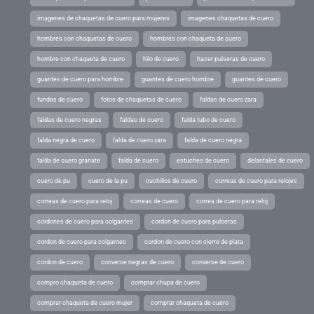
imagenes de chaquetas de cuero para mujeres
imagenes chaquetas de cuero
hombres con chaquetas de cuero
hombres con chaqueta de cuero
hombre con chaqueta de cuero
hilo de cuero
hacer pulseras de cuero
guantes de cuero para hombre
guantes de cuero hombre
guantes de cuero
fundas de cuero
fotos de chaquetas de cuero
faldas de cuero zara
faldas de cuero negras
faldas de cuero
falda tubo de cuero
falda negra de cuero
falda de cuero zara
falda de cuero negra
falda de cuero granate
falda de cuero
estuches de cuero
delantales de cuero
cuero de pu
cuero de la pu
cuchillos de cuero
correas de cuero para relojes
correas de cuero para reloj
correas de cuero
correa de cuero para reloj
cordones de cuero para colgantes
cordon de cuero para pulseras
cordon de cuero para colgantes
cordon de cuero con cierre de plata
cordon de cuero
converse negras de cuero
converse de cuero
compro chaqueta de cuero
comprar chupa de cuero
comprar chaqueta de cuero mujer
comprar chaqueta de cuero