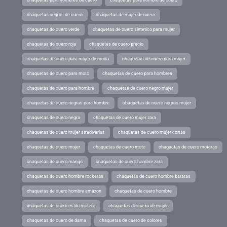
chaquetas negras de cuero
chaquetas de mujer de cuero
chaquetas de cuero verde
chaquetas de cuero sintetico para mujer
chaquetas de cuero roja
chaquetas de cuero precio
chaquetas de cuero para mujer de moda
chaquetas de cuero para mujer
chaquetas de cuero para moto
chaquetas de cuero para hombres
chaquetas de cuero para hombre
chaquetas de cuero negro mujer
chaquetas de cuero negras para hombre
chaquetas de cuero negras mujer
chaquetas de cuero negra
chaquetas de cuero mujer zara
chaquetas de cuero mujer stradivarius
chaquetas de cuero mujer cortas
chaquetas de cuero mujer
chaquetas de cuero moto
chaquetas de cuero moteras
chaquetas de cuero mango
chaquetas de cuero hombre zara
chaquetas de cuero hombre rockeras
chaquetas de cuero hombre baratas
chaquetas de cuero hombre amazon
chaquetas de cuero hombre
chaquetas de cuero estilo motero
chaquetas de cuero de mujer
chaquetas de cuero de dama
chaquetas de cuero de colores