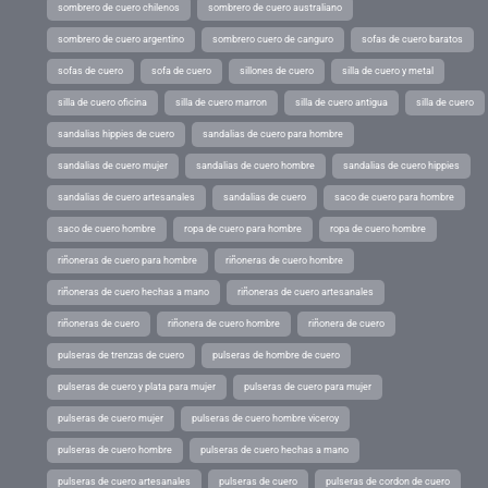
sombrero de cuero chilenos
sombrero de cuero australiano
sombrero de cuero argentino
sombrero cuero de canguro
sofas de cuero baratos
sofas de cuero
sofa de cuero
sillones de cuero
silla de cuero y metal
silla de cuero oficina
silla de cuero marron
silla de cuero antigua
silla de cuero
sandalias hippies de cuero
sandalias de cuero para hombre
sandalias de cuero mujer
sandalias de cuero hombre
sandalias de cuero hippies
sandalias de cuero artesanales
sandalias de cuero
saco de cuero para hombre
saco de cuero hombre
ropa de cuero para hombre
ropa de cuero hombre
riñoneras de cuero para hombre
riñoneras de cuero hombre
riñoneras de cuero hechas a mano
riñoneras de cuero artesanales
riñoneras de cuero
riñonera de cuero hombre
riñonera de cuero
pulseras de trenzas de cuero
pulseras de hombre de cuero
pulseras de cuero y plata para mujer
pulseras de cuero para mujer
pulseras de cuero mujer
pulseras de cuero hombre viceroy
pulseras de cuero hombre
pulseras de cuero hechas a mano
pulseras de cuero artesanales
pulseras de cuero
pulseras de cordon de cuero