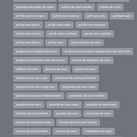
pulseras artesanales de cuero
pulsera de cuero hombre
pulsera de cuero
puff de cuero ecologico
puff de cuero baratos
puff cuero gris
puff baul cuero
puf de cuero precio
puf de cuero negro
puf de cuero marroqui
puf de cuero marron
puf de cuero cuadrado
puf de cuero capitone
puf de cuero blanco
puf de cuero
prune carteras de cuero
productos para limpieza de cuero
productos para limpiar la tapiceria de cuero del coche
productos para limpiar cuero de coches
precios de chaquetas de cuero
pitilleras de cuero
pinturas de cuero
pelotas de cuero
pantalones de cuero zara
pantalones de cuero para hombre
pantalones de cuero mujer zara
pantalones de cuero mujer
pantalones de cuero hombre baratos
pantalones de cuero hombre
pantalones de cuero
pantalon de cuero negro
pantalon de cuero mujer
pantalon de cuero hombre
pantalon de cuero
neceseres de cuero
neceser de cuero para mujer
neceser de cuero para hombre
neceser de cuero hombre
neceser de cuero
muñequeras de cuero