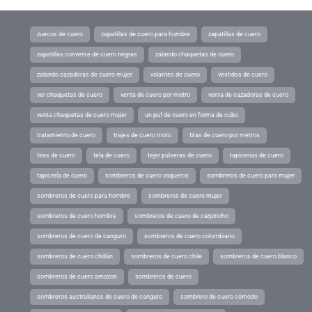
zuecos de cuero
zapatillas de cuero para hombre
zapatillas de cuero
zapatillas converse de cuero negras
zalando chaquetas de cuero
zalando cazadoras de cuero mujer
volantes de cuero
vestidos de cuero
ver chaquetas de cuero
venta de cuero por metro
venta de cazadoras de cuero
venta chaquetas de cuero mujer
un puf de cuero en forma de cubo
tratamiento de cuero
trajes de cuero moto
tiras de cuero por metros
tiras de cuero
tela de cuero
tejer pulseras de cuero
tapicerias de cuero
tapicería de cuero
sombreros de cuero vaqueros
sombreros de cuero para mujer
sombreros de cuero para hombre
sombreros de cuero mujer
sombreros de cuero hombre
sombreros de cuero de carpincho
sombreros de cuero de canguro
sombreros de cuero colombiano
sombreros de cuero chillán
sombreros de cuero chile
sombreros de cuero blanco
sombreros de cuero amazon
sombreros de cuero
sombreros australianos de cuero de canguro
sombrero de cuero comodo