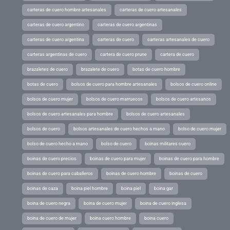
carteras de cuero hombre artesanales
carteras de cuero artesanales
carteras de cuero argentino
carteras de cuero argentinas
carteras de cuero argentina
carteras de cuero
carteras artesanales de cuero
carteras argentinas de cuero
cartera de cuero prune
cartera de cuero
brazaletes de cuero
brazalete de cuero
botas de cuero hombre
botas de cuero
bolsos de cuero para hombre artesanales
bolsos de cuero online
bolsos de cuero mujer
bolsos de cuero marruecos
bolsos de cuero artesanos
bolsos de cuero artesanales para hombre
bolsos de cuero artesanales
bolsos de cuero
bolsos artesanales de cuero hechos a mano
bolso de cuero mujer
bolso de cuero hecho a mano
bolso de cuero
boinas militares cuero
boinas de cuero precios
boinas de cuero para mujer
boinas de cuero para hombre
boinas de cuero para caballeros
boinas de cuero hombre
boinas de cuero
boinas de caza
boina piel hombre
boina piel
boina gar
boina de cuero negra
boina de cuero mujer
boina de cuero inglesa
boina de cuero de mujer
boina cuero hombre
boina cuero