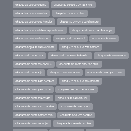
chaquetas de cuero dama
chaquetas de cuero cortas mujer
chaquetas de cuero cortas
chaquetas de cuero chica
chaquetas de cuero cafe mujer
chaquetas de cuero cafe hombre
chaquetas de cuero blancas para hombre
chaquetas de cuero baratas mujer
chaquetas de cuero baratas
chaquetas de cuero azul
chaquetas de cuero
chaqueta negra de cuero hombre
chaqueta de cuero zara hombre
chaqueta de cuero zara
chaqueta de cuero verde hombre
chaqueta de cuero verde
chaqueta de cuero stradivarius
chaqueta de cuero sintetico mujer
chaqueta de cuero roja
chaqueta de cuero precio
chaqueta de cuero para mujer
chaqueta de cuero para hombres
chaqueta de cuero para hombre
chaqueta de cuero para dama
chaqueta de cuero negra mujer
chaqueta de cuero mujer zara
chaqueta de cuero mujer
chaqueta de cuero moto hombre
chaqueta de cuero moto
chaqueta de cuero hombre zara
chaqueta de cuero hombre
chaqueta de cuero de mujer
chaqueta de cuero de hombre