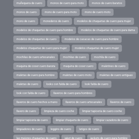
muñequera de cuero
monos de cuero para moto
monos de cuero baratos
monos de cuero
mono de cuero para moto
mono de cuero moto
mono de cuero
monederos de cuero
modelos de chaquetas de cuero para mujer
modelos de chaquetas de cuero para hombre
modelos de chaquetas de cuero para dama
modelos de chaquetas de cuero
modelos de casacas de cuero para hombre
modelos chaquetas de cuero para mujer
modelos chaquetas de cuero mujer
mochilas de cuero artesanales
mochilas de cuero
mochila de cuero
maquina de coser cuero barata
maquina de coser cuero
maletines de cuero
maletas de cuero para hombre
maletas de cuero moto
maletas de cuero antiguas
maletas de cuero
looks con falda de cuero
look falda de cuero
look con falda de cuero
llaveros de cuero para hombres
llaveros de cuero hechos a mano
llaveros de cuero artesanales
llaveros de cuero
llavero de cuero
limpieza de cuero coche
limpiar tapiceria de cuero coche
limpiar tapiceria de cuero
limpiar chaqueta de cuero
limpiar cazadora de cuero
limpiadores de cuero
leggins de cuero
latigos de cuero
las mejores chaquetas de cuero
jaket de cuero
jackets de cuero para hombre