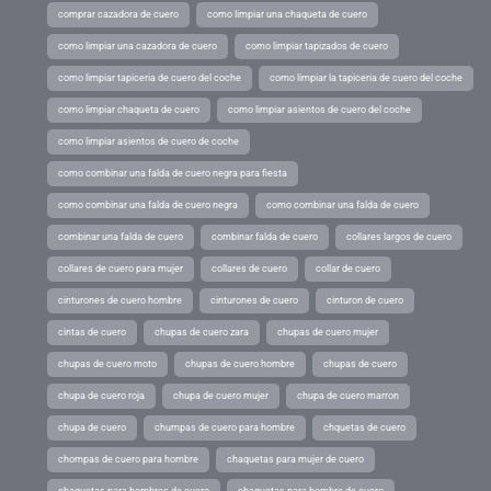
comprar cazadora de cuero
como limpiar una chaqueta de cuero
como limpiar una cazadora de cuero
como limpiar tapizados de cuero
como limpiar tapiceria de cuero del coche
como limpiar la tapiceria de cuero del coche
como limpiar chaqueta de cuero
como limpiar asientos de cuero del coche
como limpiar asientos de cuero de coche
como combinar una falda de cuero negra para fiesta
como combinar una falda de cuero negra
como combinar una falda de cuero
combinar una falda de cuero
combinar falda de cuero
collares largos de cuero
collares de cuero para mujer
collares de cuero
collar de cuero
cinturones de cuero hombre
cinturones de cuero
cinturon de cuero
cintas de cuero
chupas de cuero zara
chupas de cuero mujer
chupas de cuero moto
chupas de cuero hombre
chupas de cuero
chupa de cuero roja
chupa de cuero mujer
chupa de cuero marron
chupa de cuero
chumpas de cuero para hombre
chquetas de cuero
chompas de cuero para hombre
chaquetas para mujer de cuero
chaquetas para hombres de cuero
chaquetas para hombre de cuero