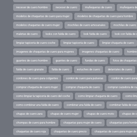
neceser de cuero hombre
neceser de cuero
muñequeras de cuero
muñequera de
modelos de chaquetas de cuero para mujer
modelos de chaquetas de cuero para hombre
modelos chaquetas de cuero mujer
mochilas de cuero artesanales
mochilas de cuero
maletas de cuero
looks con falda de cuero
look falda de cuero
look con falda de 
limpiar tapiceria de cuero coche
limpiar tapiceria de cuero
limpiar chaqueta de cuero
imagenes de chaquetas de cuero para mujeres
imagenes chaquetas de cuero
hombres
guantes de cuero hombre
guantes de cuero
fundas de cuero
fotos de chaquetas
falda de cuero granate
falda de cuero
estuches de cuero
delantales de cuero
cordones de cuero para colgantes
cordon de cuero para pulseras
cordon de cuero par
comprar chaqueta de cuero mujer
comprar chaqueta de cuero
comprar cazadora de c
como limpiar la tapiceria de cuero del coche
como limpiar chaqueta de cuero
como limp
como combinar una falda de cuero
combinar una falda de cuero
combinar falda de cue
chupas de cuero zara
chupas de cuero mujer
chupas de cuero moto
chupas de 
chompas de cuero para hombre
chaquetas para mujer de cuero
chaquetas para hombr
chaquetas de cuero roja
chaquetas de cuero precio
chaquetas de cuero para mujer d