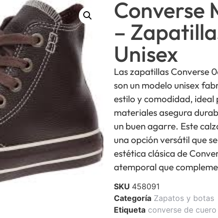
Converse 
– Zapatill
Unisex
Las zapatillas Converse
son un modelo unisex fab
estilo y comodidad, ideal 
materiales asegura durabi
un buen agarre. Este cal
una opción versátil que s
estética clásica de Conver
atemporal que complemen
SKU
458091
Categoría
Zapatos y botas
Etiqueta
converse de cuero