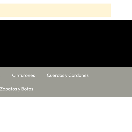
s
Cinturones
Cuerdas y Cordones
Zapatos y Botas