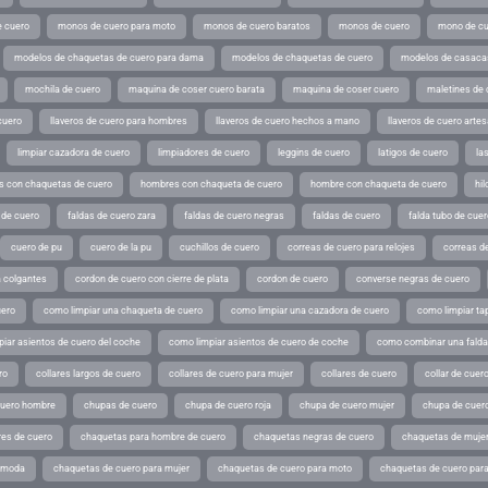
 cuero
monos de cuero para moto
monos de cuero baratos
monos de cuero
mono de cu
modelos de chaquetas de cuero para dama
modelos de chaquetas de cuero
modelos de casaca
mochila de cuero
maquina de coser cuero barata
maquina de coser cuero
maletines de 
cuero
llaveros de cuero para hombres
llaveros de cuero hechos a mano
llaveros de cuero arte
limpiar cazadora de cuero
limpiadores de cuero
leggins de cuero
latigos de cuero
la
 con chaquetas de cuero
hombres con chaqueta de cuero
hombre con chaqueta de cuero
hil
 de cuero
faldas de cuero zara
faldas de cuero negras
faldas de cuero
falda tubo de cuer
cuero de pu
cuero de la pu
cuchillos de cuero
correas de cuero para relojes
correas de
a colgantes
cordon de cuero con cierre de plata
cordon de cuero
converse negras de cuero
uero
como limpiar una chaqueta de cuero
como limpiar una cazadora de cuero
como limpiar ta
iar asientos de cuero del coche
como limpiar asientos de cuero de coche
como combinar una falda 
ro
collares largos de cuero
collares de cuero para mujer
collares de cuero
collar de cuer
cuero hombre
chupas de cuero
chupa de cuero roja
chupa de cuero mujer
chupa de cuer
es de cuero
chaquetas para hombre de cuero
chaquetas negras de cuero
chaquetas de mujer
e moda
chaquetas de cuero para mujer
chaquetas de cuero para moto
chaquetas de cuero par