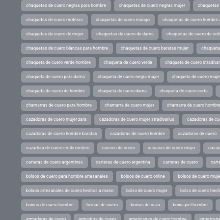
chaquetas de cuero negras para hombre
chaquetas de cuero negras mujer
chaquetas 
chaquetas de cuero moteras
chaquetas de cuero mango
chaquetas de cuero hombre 
chaquetas de cuero de mujer
chaquetas de cuero de dama
chaquetas de cuero de col
chaquetas de cuero blancas para hombre
chaquetas de cuero baratas mujer
chaqueta
chaqueta de cuero verde hombre
chaqueta de cuero verde
chaqueta de cuero stradivar
chaqueta de cuero para dama
chaqueta de cuero negra mujer
chaqueta de cuero mujer
chaqueta de cuero de hombre
chaqueta de cuero dama
chaqueta de cuero corta
chamarras de cuero para hombre
chamarra de cuero mujer
chamarra de cuero hombr
cazadoras de cuero mujer zara
cazadoras de cuero mujer stradivarius
cazadoras de cue
cazadoras de cuero hombre baratas
cazadoras de cuero hombre
cazadoras de cuero
cazadora de cuero estilo motero
cascos de cuero
casacas de cuero mujer
casac
carteras de cuero argentinas
carteras de cuero argentina
carteras de cuero
cart
bolsos de cuero para hombre artesanales
bolsos de cuero online
bolsos de cuero muje
bolsos artesanales de cuero hechos a mano
bolso de cuero mujer
bolso de cuero hec
boinas de cuero hombre
boinas de cuero
boinas de caza
boina piel hombre
armaduras de cuero
armadura de cuero
americanas de cuero hombre
americana