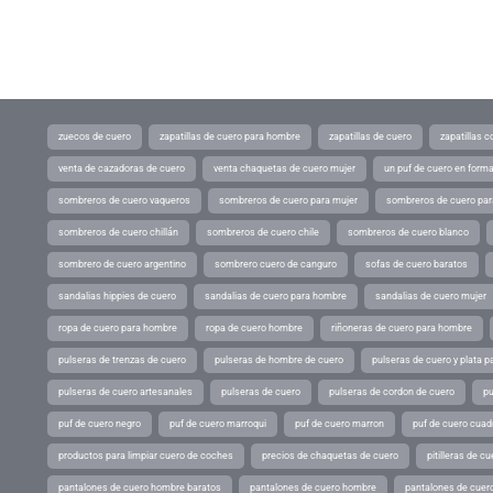
zuecos de cuero
zapatillas de cuero para hombre
zapatillas de cuero
zapatillas 
venta de cazadoras de cuero
venta chaquetas de cuero mujer
un puf de cuero en form
sombreros de cuero vaqueros
sombreros de cuero para mujer
sombreros de cuero pa
sombreros de cuero chillán
sombreros de cuero chile
sombreros de cuero blanco
sombrero de cuero argentino
sombrero cuero de canguro
sofas de cuero baratos
sandalias hippies de cuero
sandalias de cuero para hombre
sandalias de cuero mujer
ropa de cuero para hombre
ropa de cuero hombre
riñoneras de cuero para hombre
pulseras de trenzas de cuero
pulseras de hombre de cuero
pulseras de cuero y plata p
pulseras de cuero artesanales
pulseras de cuero
pulseras de cordon de cuero
pu
puf de cuero negro
puf de cuero marroqui
puf de cuero marron
puf de cuero cuad
productos para limpiar cuero de coches
precios de chaquetas de cuero
pitilleras de cu
pantalones de cuero hombre baratos
pantalones de cuero hombre
pantalones de cuer