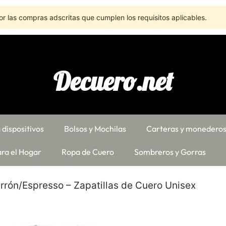
r las compras adscritas que cumplen los requisitos aplicables.
Decuero.net
 dispositivos
Bolsos y Mochilas
Carteras y monedero
ra el Hogar
Ropa de Cuero
Sombreros y Gorras
rón/Espresso – Zapatillas de Cuero Unisex