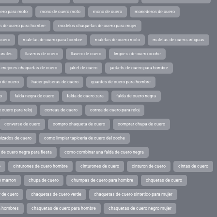
ero para moto
mono de cuero moto
mono de cuero
monederos de cuero
s de cuero para hombre
modelos chaquetas de cuero para mujer
cuero
maletas de cuero para hombre
maletas de cuero moto
maletas de cuero antiguas
sanales
llaveros de cuero
llavero de cuero
limpieza de cuero coche
s mejores chaquetas de cuero
jaket de cuero
jackets de cuero para hombre
o de cuero
hacer pulseras de cuero
guantes de cuero para hombre
o
falda negra de cuero
falda de cuero zara
falda de cuero negra
 cuero para reloj
correas de cuero
correa de cuero para reloj
converse de cuero
compro chaqueta de cuero
comprar chupa de cuero
pizados de cuero
como limpiar tapiceria de cuero del coche
de cuero negra para fiesta
como combinar una falda de cuero negra
o
cinturones de cuero hombre
cinturones de cuero
cinturon de cuero
cintas de cuero
o marron
chupa de cuero
chumpas de cuero para hombre
chquetas de cuero
 de cuero
chaquetas de cuero verde
chaquetas de cuero sintetico para mujer
a hombres
chaquetas de cuero para hombre
chaquetas de cuero negro mujer