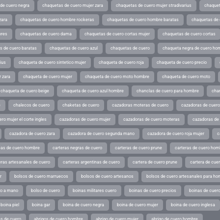
de cuero negra
chaquetas de cuero mujer zara
chaquetas de cuero mujer stradivarius
chaquet
zara
chaquetas de cuero hombre rockeras
chaquetas de cuero hombre baratas
chaquetas de
ores
chaquetas de cuero dama
chaquetas de cuero cortas mujer
chaquetas de cuero cortas
s de cuero baratas
chaquetas de cuero azul
chaquetas de cuero
chaqueta negra de cuero ho
ius
chaqueta de cuero sintetico mujer
chaqueta de cuero roja
chaqueta de cuero precio
 zara
chaqueta de cuero mujer
chaqueta de cuero moto hombre
chaqueta de cuero moto
chaqueta de cuero beige
chaqueta de cuero azul hombre
chanclas de cuero para hombre
cha
e
chalecos de cuero
chaketas de cuero
cazadoras moteras de cuero
cazadoras de cuero
ro mujer el corte ingles
cazadoras de cuero mujer
cazadoras de cuero moteras
cazadoras de
cazadora de cuero zara
cazadora de cuero segunda mano
cazadora de cuero roja mujer
c
as de cuero hombre
carteras negras de cuero
carteras de cuero prune
carteras de cuero hom
eras artesanales de cuero
carteras argentinas de cuero
cartera de cuero prune
cartera de cue
r
bolsos de cuero marruecos
bolsos de cuero artesanos
bolsos de cuero artesanales para ho
ho a mano
bolso de cuero
boinas militares cuero
boinas de cuero precios
boinas de cuero
boina piel
boina gar
boina de cuero negra
boina de cuero mujer
boina de cuero inglesa
s de cuero
abrigos de cuero hombre
abrigo de cuero mujer
abrigo de cuero hombre