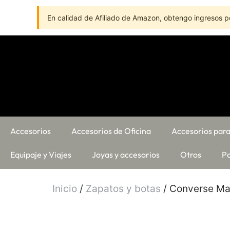
En calidad de Afiliado de Amazon, obtengo ingresos po
Accesorios
Accesorios de Oficina
Accesorios para
Equipaje y Viajes
Joyas y accesorios
Otros
Pa
Inicio
/
Zapatos y botas
/ Converse Mar