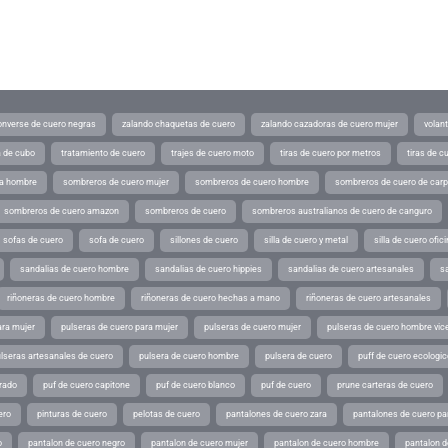
converse de cuero negras
zalando chaquetas de cuero
zalando cazadoras de cuero mujer
volan
a de cubo
tratamiento de cuero
trajes de cuero moto
tiras de cuero por metros
tiras de c
ra hombre
sombreros de cuero mujer
sombreros de cuero hombre
sombreros de cuero de car
sombreros de cuero amazon
sombreros de cuero
sombreros australianos de cuero de canguro
sofas de cuero
sofa de cuero
sillones de cuero
silla de cuero y metal
silla de cuero ofic
sandalias de cuero hombre
sandalias de cuero hippies
sandalias de cuero artesanales
s
riñoneras de cuero hombre
riñoneras de cuero hechas a mano
riñoneras de cuero artesanales
ara mujer
pulseras de cuero para mujer
pulseras de cuero mujer
pulseras de cuero hombre vic
lseras artesanales de cuero
pulsera de cuero hombre
pulsera de cuero
puff de cuero ecologic
rado
puf de cuero capitone
puf de cuero blanco
puf de cuero
prune carteras de cuero
ero
pinturas de cuero
pelotas de cuero
pantalones de cuero zara
pantalones de cuero p
o
pantalon de cuero negro
pantalon de cuero mujer
pantalon de cuero hombre
pantalon d