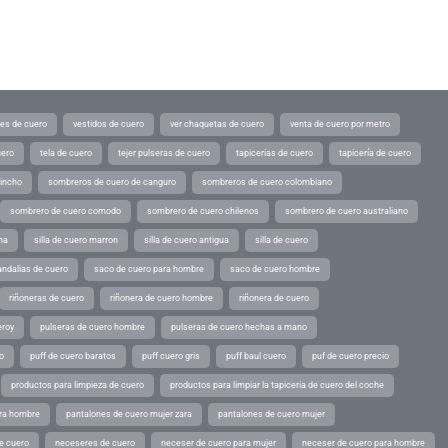
tes de cuero
vestidos de cuero
ver chaquetas de cuero
venta de cuero por metro
uero
tela de cuero
tejer pulseras de cuero
tapicerias de cuero
tapicería de cuero
pincho
sombreros de cuero de canguro
sombreros de cuero colombiano
sombrero de cuero comodo
sombrero de cuero chilenos
sombrero de cuero australiano
ina
silla de cuero marron
silla de cuero antigua
silla de cuero
andalias de cuero
saco de cuero para hombre
saco de cuero hombre
riñoneras de cuero
riñonera de cuero hombre
riñonera de cuero
eroy
pulseras de cuero hombre
pulseras de cuero hechas a mano
o
puff de cuero baratos
puff cuero gris
puff baul cuero
puf de cuero precio
productos para limpieza de cuero
productos para limpiar la tapiceria de cuero del coche
ara hombre
pantalones de cuero mujer zara
pantalones de cuero mujer
e cuero
neceseres de cuero
neceser de cuero para mujer
neceser de cuero para hombre