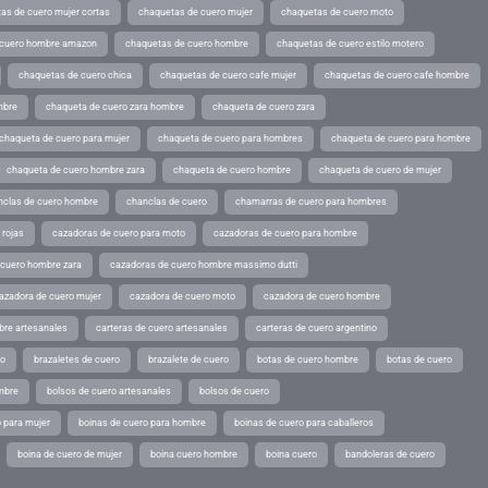
as de cuero mujer cortas
chaquetas de cuero mujer
chaquetas de cuero moto
 cuero hombre amazon
chaquetas de cuero hombre
chaquetas de cuero estilo motero
chaquetas de cuero chica
chaquetas de cuero cafe mujer
chaquetas de cuero cafe hombre
mbre
chaqueta de cuero zara hombre
chaqueta de cuero zara
chaqueta de cuero para mujer
chaqueta de cuero para hombres
chaqueta de cuero para hombre
chaqueta de cuero hombre zara
chaqueta de cuero hombre
chaqueta de cuero de mujer
nclas de cuero hombre
chanclas de cuero
chamarras de cuero para hombres
 rojas
cazadoras de cuero para moto
cazadoras de cuero para hombre
 cuero hombre zara
cazadoras de cuero hombre massimo dutti
azadora de cuero mujer
cazadora de cuero moto
cazadora de cuero hombre
bre artesanales
carteras de cuero artesanales
carteras de cuero argentino
ro
brazaletes de cuero
brazalete de cuero
botas de cuero hombre
botas de cuero
mbre
bolsos de cuero artesanales
bolsos de cuero
 para mujer
boinas de cuero para hombre
boinas de cuero para caballeros
boina de cuero de mujer
boina cuero hombre
boina cuero
bandoleras de cuero