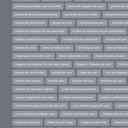
productos para limpiar cuero de coches
precios de chaquetas de cuero
pitilleras de cu
pantalones de cuero hombre baratos
pantalones de cuero hombre
pantalones de cuer
neceser de cuero hombre
neceser de cuero
muñequeras de cuero
muñequera de
modelos de chaquetas de cuero para mujer
modelos de chaquetas de cuero para hombre
modelos chaquetas de cuero mujer
mochilas de cuero artesanales
mochilas de cuero
maletas de cuero
looks con falda de cuero
look falda de cuero
look con falda de 
limpiar tapiceria de cuero coche
limpiar tapiceria de cuero
limpiar chaqueta de cuero
imagenes de chaquetas de cuero para mujeres
imagenes chaquetas de cuero
hombres
guantes de cuero hombre
guantes de cuero
fundas de cuero
fotos de chaquetas
falda de cuero granate
falda de cuero
estuches de cuero
delantales de cuero
cordones de cuero para colgantes
cordon de cuero para pulseras
cordon de cuero par
comprar chaqueta de cuero mujer
comprar chaqueta de cuero
comprar cazadora de c
como limpiar la tapiceria de cuero del coche
como limpiar chaqueta de cuero
como limp
como combinar una falda de cuero
combinar una falda de cuero
combinar falda de cue
chupas de cuero zara
chupas de cuero mujer
chupas de cuero moto
chupas de 