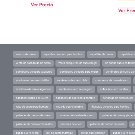
Ver Precio
Ver Pre
zuecos de cuero
zapatillas de cuero para hombre
zapatillas de cuero
zapatillas 
venta de cazadoras de cuero
venta chaquetas de cuero mujer
un puf de cuero en form
sombreros de cuero vaqueros
sombreros de cuero para mujer
sombreros de cuero pa
sombreros de cuero chillán
sombreros de cuero chile
sombreros de cuero blanco
sombrero de cuero argentino
sombrero cuero de canguro
sofas de cuero baratos
sandalias hippies de cuero
sandalias de cuero para hombre
sandalias de cuero mujer
ropa de cuero para hombre
ropa de cuero hombre
riñoneras de cuero para hombre
pulseras de trenzas de cuero
pulseras de hombre de cuero
pulseras de cuero y plata p
pulseras de cuero artesanales
pulseras de cuero
pulseras de cordon de cuero
pu
puf de cuero negro
puf de cuero marroqui
puf de cuero marron
puf de cuero cuad