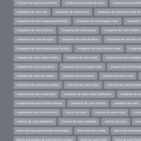
chompas de cuero para hombre
chaquetas para mujer de cuero
chaquetas para hombr
chaquetas de cuero roja
chaquetas de cuero precio
chaquetas de cuero para mujer d
chaquetas de cuero negras para hombre
chaquetas de cuero negras mujer
chaquetas 
chaquetas de cuero moteras
chaquetas de cuero mango
chaquetas de cuero hombre 
chaquetas de cuero de mujer
chaquetas de cuero de dama
chaquetas de cuero de col
chaquetas de cuero blancas para hombre
chaquetas de cuero baratas mujer
chaqueta
chaqueta de cuero verde hombre
chaqueta de cuero verde
chaqueta de cuero stradivar
chaqueta de cuero para dama
chaqueta de cuero negra mujer
chaqueta de cuero mujer
chaqueta de cuero de hombre
chaqueta de cuero dama
chaqueta de cuero corta
chamarras de cuero para hombre
chamarra de cuero mujer
chamarra de cuero hombr
cazadoras de cuero mujer zara
cazadoras de cuero mujer stradivarius
cazadoras de cue
cazadoras de cuero hombre baratas
cazadoras de cuero hombre
cazadoras de cuero
cazadora de cuero estilo motero
cascos de cuero
casacas de cuero mujer
casac
carteras de cuero argentinas
carteras de cuero argentina
carteras de cuero
cart
bolsos de cuero para hombre artesanales
bolsos de cuero online
bolsos de cuero muje
bolsos artesanales de cuero hechos a mano
bolso de cuero mujer
bolso de cuero hec