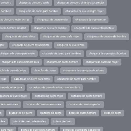
 de cuero
chaquetas de cuero verde
chaquetas de cuero sintetico para mujer
a hombres
chaquetas de cuero para hombre
chaquetas de cuero negro mujer
as de cuero mujer cortas
chaquetas de cuero mujer
chaquetas de cuero moto
 cuero hombre amazon
chaquetas de cuero hombre
chaquetas de cuero estilo motero
chaquetas de cuero chica
chaquetas de cuero cafe mujer
chaquetas de cuero cafe hombre
mbre
chaqueta de cuero zara hombre
chaqueta de cuero zara
chaqueta de cuero para mujer
chaqueta de cuero para hombres
chaqueta de cuero para hombre
chaqueta de cuero hombre zara
chaqueta de cuero hombre
chaqueta de cuero de mujer
nclas de cuero hombre
chanclas de cuero
chamarras de cuero para hombres
 rojas
cazadoras de cuero para moto
cazadoras de cuero para hombre
 cuero hombre zara
cazadoras de cuero hombre massimo dutti
azadora de cuero mujer
cazadora de cuero moto
cazadora de cuero hombre
bre artesanales
carteras de cuero artesanales
carteras de cuero argentino
ro
brazaletes de cuero
brazalete de cuero
botas de cuero hombre
botas de cuero
mbre
bolsos de cuero artesanales
bolsos de cuero
 para mujer
boinas de cuero para hombre
boinas de cuero para caballeros