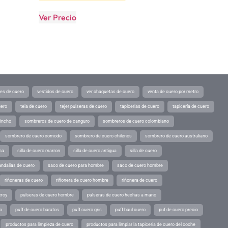
Ver Precio
tes de cuero
vestidos de cuero
ver chaquetas de cuero
venta de cuero por metro
uero
tela de cuero
tejer pulseras de cuero
tapicerias de cuero
tapicería de cuero
pincho
sombreros de cuero de canguro
sombreros de cuero colombiano
sombrero de cuero comodo
sombrero de cuero chilenos
sombrero de cuero australiano
ina
silla de cuero marron
silla de cuero antigua
silla de cuero
andalias de cuero
saco de cuero para hombre
saco de cuero hombre
riñoneras de cuero
riñonera de cuero hombre
riñonera de cuero
eroy
pulseras de cuero hombre
pulseras de cuero hechas a mano
o
puff de cuero baratos
puff cuero gris
puff baul cuero
puf de cuero precio
productos para limpieza de cuero
productos para limpiar la tapiceria de cuero del coche