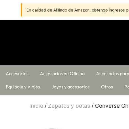
En calidad de Afiliado de Amazon, obtengo ingresos po
Accesorios
Accesorios de Oficina
Accesorios para
Equipaje y Viajes
Joyas y accesorios
Otros
Pa
Inicio
/
Zapatos y botas
/ Converse Chu