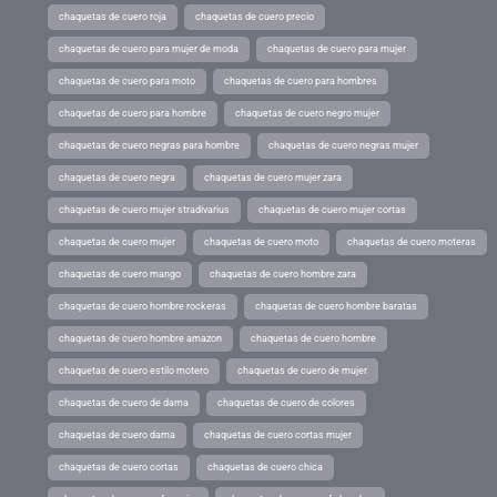
chaquetas de cuero roja
chaquetas de cuero precio
chaquetas de cuero para mujer de moda
chaquetas de cuero para mujer
chaquetas de cuero para moto
chaquetas de cuero para hombres
chaquetas de cuero para hombre
chaquetas de cuero negro mujer
chaquetas de cuero negras para hombre
chaquetas de cuero negras mujer
chaquetas de cuero negra
chaquetas de cuero mujer zara
chaquetas de cuero mujer stradivarius
chaquetas de cuero mujer cortas
chaquetas de cuero mujer
chaquetas de cuero moto
chaquetas de cuero moteras
chaquetas de cuero mango
chaquetas de cuero hombre zara
chaquetas de cuero hombre rockeras
chaquetas de cuero hombre baratas
chaquetas de cuero hombre amazon
chaquetas de cuero hombre
chaquetas de cuero estilo motero
chaquetas de cuero de mujer
chaquetas de cuero de dama
chaquetas de cuero de colores
chaquetas de cuero dama
chaquetas de cuero cortas mujer
chaquetas de cuero cortas
chaquetas de cuero chica