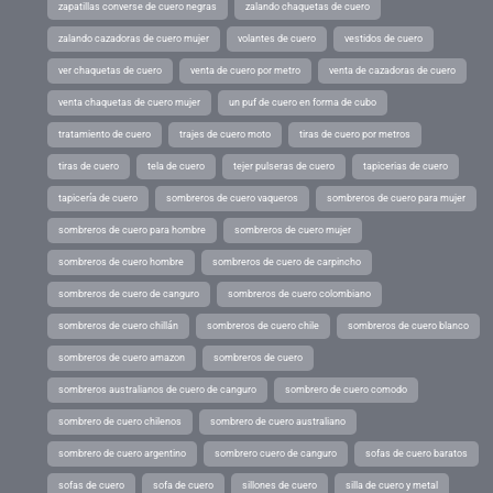
zapatillas converse de cuero negras
zalando chaquetas de cuero
zalando cazadoras de cuero mujer
volantes de cuero
vestidos de cuero
ver chaquetas de cuero
venta de cuero por metro
venta de cazadoras de cuero
venta chaquetas de cuero mujer
un puf de cuero en forma de cubo
tratamiento de cuero
trajes de cuero moto
tiras de cuero por metros
tiras de cuero
tela de cuero
tejer pulseras de cuero
tapicerias de cuero
tapicería de cuero
sombreros de cuero vaqueros
sombreros de cuero para mujer
sombreros de cuero para hombre
sombreros de cuero mujer
sombreros de cuero hombre
sombreros de cuero de carpincho
sombreros de cuero de canguro
sombreros de cuero colombiano
sombreros de cuero chillán
sombreros de cuero chile
sombreros de cuero blanco
sombreros de cuero amazon
sombreros de cuero
sombreros australianos de cuero de canguro
sombrero de cuero comodo
sombrero de cuero chilenos
sombrero de cuero australiano
sombrero de cuero argentino
sombrero cuero de canguro
sofas de cuero baratos
sofas de cuero
sofa de cuero
sillones de cuero
silla de cuero y metal