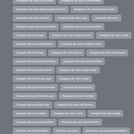
chaquetas de cuero cafe mujer
chaquetas de cuero cafe hombre
chaquetas de cuero blancas para hombre
chaquetas de cuero baratas mujer
chaquetas de cuero baratas
chaquetas de cuero azul
chaquetas de cuero
chaqueta negra de cuero hombre
chaqueta de cuero zara hombre
chaqueta de cuero zara
chaqueta de cuero verde hombre
chaqueta de cuero verde
chaqueta de cuero stradivarius
chaqueta de cuero sintetico mujer
chaqueta de cuero roja
chaqueta de cuero precio
chaqueta de cuero para mujer
chaqueta de cuero para hombres
chaqueta de cuero para hombre
chaqueta de cuero para dama
chaqueta de cuero negra mujer
chaqueta de cuero mujer zara
chaqueta de cuero mujer
chaqueta de cuero moto hombre
chaqueta de cuero moto
chaqueta de cuero hombre zara
chaqueta de cuero hombre
chaqueta de cuero de mujer
chaqueta de cuero de hombre
chaqueta de cuero dama
chaqueta de cuero corta
chaqueta de cuero beige
chaqueta de cuero azul hombre
chanclas de cuero para hombre
chanclas de cuero hombre
chanclas de cuero
chamarras de cuero para hombres