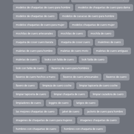
modelos de chaquetas de cuero para hombre
modelos de chaquetas de cuero para dama
modelos de chaquetas de cuero
modelos de casacas de cuero para hombre
modelos chaquetas de cuero para mujer
modelos chaquetas de cuero mujer
mochilas de cuero artesanales
mochilas de cuero
mochila de cuero
maquina de coser cuero barata
maquina de coser cuero
maletines de cuero
maletas de cuero para hombre
maletas de cuero moto
maletas de cuero antiguas
maletas de cuero
looks con falda de cuero
look falda de cuero
look con falda de cuero
llaveros de cuero para hombres
llaveros de cuero hechos a mano
llaveros de cuero artesanales
llaveros de cuero
llavero de cuero
limpieza de cuero coche
limpiar tapiceria de cuero coche
limpiar tapiceria de cuero
limpiar chaqueta de cuero
limpiar cazadora de cuero
limpiadores de cuero
leggins de cuero
latigos de cuero
las mejores chaquetas de cuero
jaket de cuero
jackets de cuero para hombre
imagenes de chaquetas de cuero para mujeres
imagenes chaquetas de cuero
hombres con chaquetas de cuero
hombres con chaqueta de cuero