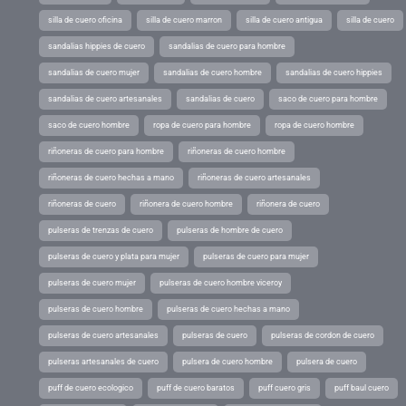
silla de cuero oficina
silla de cuero marron
silla de cuero antigua
silla de cuero
sandalias hippies de cuero
sandalias de cuero para hombre
sandalias de cuero mujer
sandalias de cuero hombre
sandalias de cuero hippies
sandalias de cuero artesanales
sandalias de cuero
saco de cuero para hombre
saco de cuero hombre
ropa de cuero para hombre
ropa de cuero hombre
riñoneras de cuero para hombre
riñoneras de cuero hombre
riñoneras de cuero hechas a mano
riñoneras de cuero artesanales
riñoneras de cuero
riñonera de cuero hombre
riñonera de cuero
pulseras de trenzas de cuero
pulseras de hombre de cuero
pulseras de cuero y plata para mujer
pulseras de cuero para mujer
pulseras de cuero mujer
pulseras de cuero hombre viceroy
pulseras de cuero hombre
pulseras de cuero hechas a mano
pulseras de cuero artesanales
pulseras de cuero
pulseras de cordon de cuero
pulseras artesanales de cuero
pulsera de cuero hombre
pulsera de cuero
puff de cuero ecologico
puff de cuero baratos
puff cuero gris
puff baul cuero