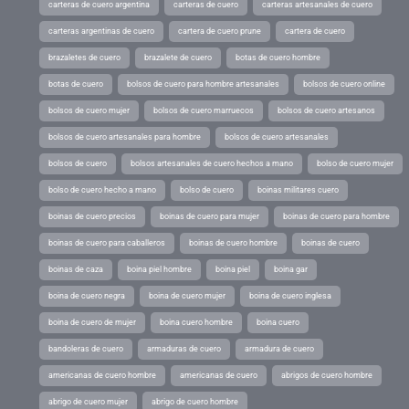
carteras de cuero argentina
carteras de cuero
carteras artesanales de cuero
carteras argentinas de cuero
cartera de cuero prune
cartera de cuero
brazaletes de cuero
brazalete de cuero
botas de cuero hombre
botas de cuero
bolsos de cuero para hombre artesanales
bolsos de cuero online
bolsos de cuero mujer
bolsos de cuero marruecos
bolsos de cuero artesanos
bolsos de cuero artesanales para hombre
bolsos de cuero artesanales
bolsos de cuero
bolsos artesanales de cuero hechos a mano
bolso de cuero mujer
bolso de cuero hecho a mano
bolso de cuero
boinas militares cuero
boinas de cuero precios
boinas de cuero para mujer
boinas de cuero para hombre
boinas de cuero para caballeros
boinas de cuero hombre
boinas de cuero
boinas de caza
boina piel hombre
boina piel
boina gar
boina de cuero negra
boina de cuero mujer
boina de cuero inglesa
boina de cuero de mujer
boina cuero hombre
boina cuero
bandoleras de cuero
armaduras de cuero
armadura de cuero
americanas de cuero hombre
americanas de cuero
abrigos de cuero hombre
abrigo de cuero mujer
abrigo de cuero hombre