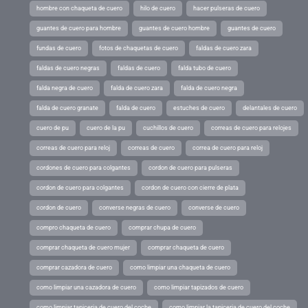
hombre con chaqueta de cuero
hilo de cuero
hacer pulseras de cuero
guantes de cuero para hombre
guantes de cuero hombre
guantes de cuero
fundas de cuero
fotos de chaquetas de cuero
faldas de cuero zara
faldas de cuero negras
faldas de cuero
falda tubo de cuero
falda negra de cuero
falda de cuero zara
falda de cuero negra
falda de cuero granate
falda de cuero
estuches de cuero
delantales de cuero
cuero de pu
cuero de la pu
cuchillos de cuero
correas de cuero para relojes
correas de cuero para reloj
correas de cuero
correa de cuero para reloj
cordones de cuero para colgantes
cordon de cuero para pulseras
cordon de cuero para colgantes
cordon de cuero con cierre de plata
cordon de cuero
converse negras de cuero
converse de cuero
compro chaqueta de cuero
comprar chupa de cuero
comprar chaqueta de cuero mujer
comprar chaqueta de cuero
comprar cazadora de cuero
como limpiar una chaqueta de cuero
como limpiar una cazadora de cuero
como limpiar tapizados de cuero
como limpiar tapiceria de cuero del coche
como limpiar la tapiceria de cuero del coche