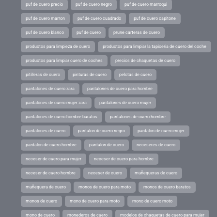
puf de cuero precio
puf de cuero negro
puf de cuero marroqui
puf de cuero marron
puf de cuero cuadrado
puf de cuero capitone
puf de cuero blanco
puf de cuero
prune carteras de cuero
productos para limpieza de cuero
productos para limpiar la tapiceria de cuero del coche
productos para limpiar cuero de coches
precios de chaquetas de cuero
pitilleras de cuero
pinturas de cuero
pelotas de cuero
pantalones de cuero zara
pantalones de cuero para hombre
pantalones de cuero mujer zara
pantalones de cuero mujer
pantalones de cuero hombre baratos
pantalones de cuero hombre
pantalones de cuero
pantalon de cuero negro
pantalon de cuero mujer
pantalon de cuero hombre
pantalon de cuero
neceseres de cuero
neceser de cuero para mujer
neceser de cuero para hombre
neceser de cuero hombre
neceser de cuero
muñequeras de cuero
muñequera de cuero
monos de cuero para moto
monos de cuero baratos
monos de cuero
mono de cuero para moto
mono de cuero moto
mono de cuero
monederos de cuero
modelos de chaquetas de cuero para mujer