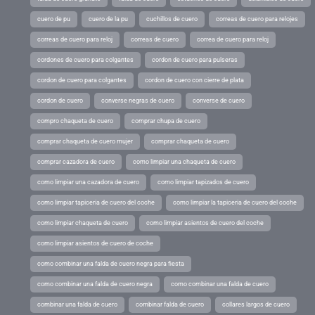
cuero de pu
cuero de la pu
cuchillos de cuero
correas de cuero para relojes
correas de cuero para reloj
correas de cuero
correa de cuero para reloj
cordones de cuero para colgantes
cordon de cuero para pulseras
cordon de cuero para colgantes
cordon de cuero con cierre de plata
cordon de cuero
converse negras de cuero
converse de cuero
compro chaqueta de cuero
comprar chupa de cuero
comprar chaqueta de cuero mujer
comprar chaqueta de cuero
comprar cazadora de cuero
como limpiar una chaqueta de cuero
como limpiar una cazadora de cuero
como limpiar tapizados de cuero
como limpiar tapiceria de cuero del coche
como limpiar la tapiceria de cuero del coche
como limpiar chaqueta de cuero
como limpiar asientos de cuero del coche
como limpiar asientos de cuero de coche
como combinar una falda de cuero negra para fiesta
como combinar una falda de cuero negra
como combinar una falda de cuero
combinar una falda de cuero
combinar falda de cuero
collares largos de cuero