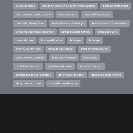
bolsos de cuero
bolsos artesanales de cuero hechos a mano
bolso de cuero mujer
bolso de cuero hecho a mano
bolso de cuero
boinas militares cuero
boinas de cuero precios
boinas de cuero para mujer
boinas de cuero para hombre
boinas de cuero para caballeros
boinas de cuero hombre
boinas de cuero
boinas de caza
boina piel hombre
boina piel
boina gar
boina de cuero negra
boina de cuero mujer
boina de cuero inglesa
boina de cuero de mujer
boina cuero hombre
boina cuero
bandoleras de cuero
armaduras de cuero
armadura de cuero
americanas de cuero hombre
americanas de cuero
abrigos de cuero hombre
abrigo de cuero mujer
abrigo de cuero hombre