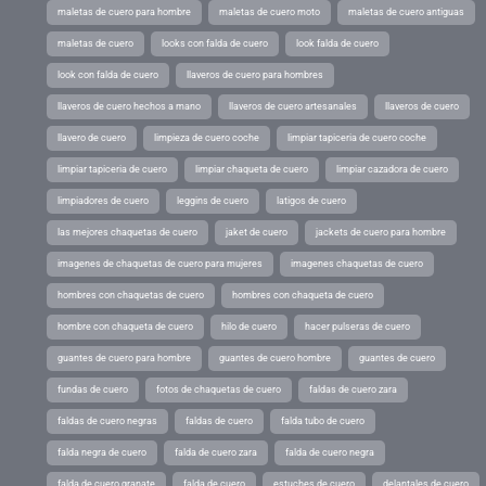
maletas de cuero para hombre
maletas de cuero moto
maletas de cuero antiguas
maletas de cuero
looks con falda de cuero
look falda de cuero
look con falda de cuero
llaveros de cuero para hombres
llaveros de cuero hechos a mano
llaveros de cuero artesanales
llaveros de cuero
llavero de cuero
limpieza de cuero coche
limpiar tapiceria de cuero coche
limpiar tapiceria de cuero
limpiar chaqueta de cuero
limpiar cazadora de cuero
limpiadores de cuero
leggins de cuero
latigos de cuero
las mejores chaquetas de cuero
jaket de cuero
jackets de cuero para hombre
imagenes de chaquetas de cuero para mujeres
imagenes chaquetas de cuero
hombres con chaquetas de cuero
hombres con chaqueta de cuero
hombre con chaqueta de cuero
hilo de cuero
hacer pulseras de cuero
guantes de cuero para hombre
guantes de cuero hombre
guantes de cuero
fundas de cuero
fotos de chaquetas de cuero
faldas de cuero zara
faldas de cuero negras
faldas de cuero
falda tubo de cuero
falda negra de cuero
falda de cuero zara
falda de cuero negra
falda de cuero granate
falda de cuero
estuches de cuero
delantales de cuero