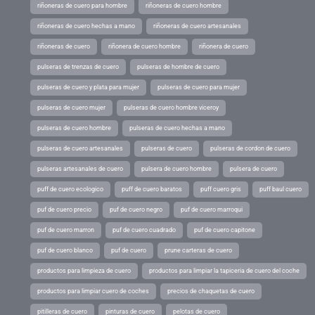
riñoneras de cuero para hombre
riñoneras de cuero hombre
riñoneras de cuero hechas a mano
riñoneras de cuero artesanales
riñoneras de cuero
riñonera de cuero hombre
riñonera de cuero
pulseras de trenzas de cuero
pulseras de hombre de cuero
pulseras de cuero y plata para mujer
pulseras de cuero para mujer
pulseras de cuero mujer
pulseras de cuero hombre viceroy
pulseras de cuero hombre
pulseras de cuero hechas a mano
pulseras de cuero artesanales
pulseras de cuero
pulseras de cordon de cuero
pulseras artesanales de cuero
pulsera de cuero hombre
pulsera de cuero
puff de cuero ecologico
puff de cuero baratos
puff cuero gris
puff baul cuero
puf de cuero precio
puf de cuero negro
puf de cuero marroqui
puf de cuero marron
puf de cuero cuadrado
puf de cuero capitone
puf de cuero blanco
puf de cuero
prune carteras de cuero
productos para limpieza de cuero
productos para limpiar la tapiceria de cuero del coche
productos para limpiar cuero de coches
precios de chaquetas de cuero
pitilleras de cuero
pinturas de cuero
pelotas de cuero