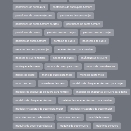
pantalones de cuero zara
pantalones de cuero para hombre
pantalones de cuero mujer zara
pantalones de cuero mujer
pantalones de cuero hombre baratos
pantalones de cuero hombre
pantalones de cuero
pantalon de cuero negro
pantalon de cuero mujer
pantalon de cuero hombre
pantalon de cuero
neceseres de cuero
neceser de cuero para mujer
neceser de cuero para hombre
neceser de cuero hombre
neceser de cuero
muñequeras de cuero
muñequera de cuero
monos de cuero para moto
monos de cuero baratos
monos de cuero
mono de cuero para moto
mono de cuero moto
mono de cuero
monederos de cuero
modelos de chaquetas de cuero para mujer
modelos de chaquetas de cuero para hombre
modelos de chaquetas de cuero para dama
modelos de chaquetas de cuero
modelos de casacas de cuero para hombre
modelos chaquetas de cuero para mujer
modelos chaquetas de cuero mujer
mochilas de cuero artesanales
mochilas de cuero
mochila de cuero
maquina de coser cuero barata
maquina de coser cuero
maletines de cuero