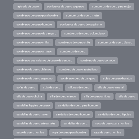
tapicería de cuero
sombreros de cuero vaqueros
sombreros de cuero para mujer
sombreros de cuero para hombre
sombreros de cuero mujer
sombreros de cuero hombre
sombreros de cuero de carpincho
sombreros de cuero de canguro
sombreros de cuero colombiano
sombreros de cuero chillán
sombreros de cuero chile
sombreros de cuero blanco
sombreros de cuero amazon
sombreros de cuero
sombreros australianos de cuero de canguro
sombrero de cuero comodo
sombrero de cuero chilenos
sombrero de cuero australiano
sombrero de cuero argentino
sombrero cuero de canguro
sofas de cuero baratos
sofas de cuero
sofa de cuero
sillones de cuero
silla de cuero y metal
silla de cuero oficina
silla de cuero marron
silla de cuero antigua
silla de cuero
sandalias hippies de cuero
sandalias de cuero para hombre
sandalias de cuero mujer
sandalias de cuero hombre
sandalias de cuero hippies
sandalias de cuero artesanales
sandalias de cuero
saco de cuero para hombre
saco de cuero hombre
ropa de cuero para hombre
ropa de cuero hombre