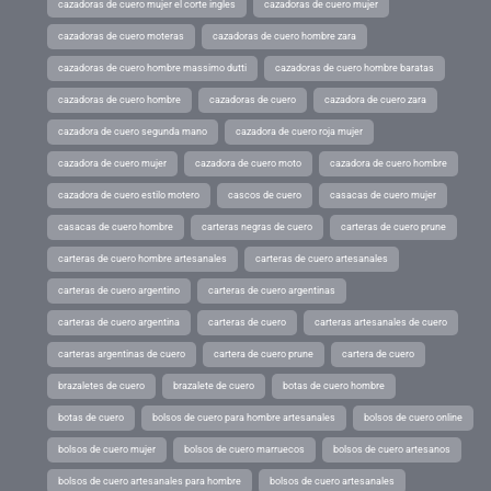
cazadoras de cuero mujer el corte ingles
cazadoras de cuero mujer
cazadoras de cuero moteras
cazadoras de cuero hombre zara
cazadoras de cuero hombre massimo dutti
cazadoras de cuero hombre baratas
cazadoras de cuero hombre
cazadoras de cuero
cazadora de cuero zara
cazadora de cuero segunda mano
cazadora de cuero roja mujer
cazadora de cuero mujer
cazadora de cuero moto
cazadora de cuero hombre
cazadora de cuero estilo motero
cascos de cuero
casacas de cuero mujer
casacas de cuero hombre
carteras negras de cuero
carteras de cuero prune
carteras de cuero hombre artesanales
carteras de cuero artesanales
carteras de cuero argentino
carteras de cuero argentinas
carteras de cuero argentina
carteras de cuero
carteras artesanales de cuero
carteras argentinas de cuero
cartera de cuero prune
cartera de cuero
brazaletes de cuero
brazalete de cuero
botas de cuero hombre
botas de cuero
bolsos de cuero para hombre artesanales
bolsos de cuero online
bolsos de cuero mujer
bolsos de cuero marruecos
bolsos de cuero artesanos
bolsos de cuero artesanales para hombre
bolsos de cuero artesanales