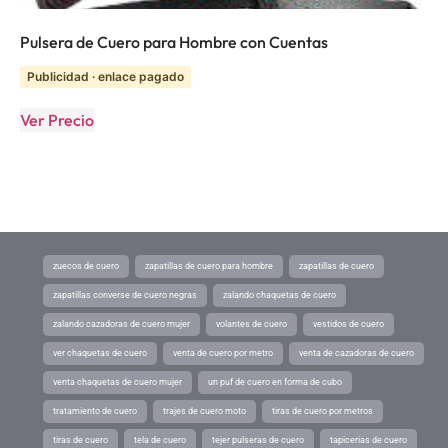
Pulsera de Cuero para Hombre con Cuentas
Publicidad · enlace pagado
Ver Precio
zuecos de cuero
zapatillas de cuero para hombre
zapatillas de cuero
zapatillas converse de cuero negras
zalando chaquetas de cuero
zalando cazadoras de cuero mujer
volantes de cuero
vestidos de cuero
ver chaquetas de cuero
venta de cuero por metro
venta de cazadoras de cuero
venta chaquetas de cuero mujer
un puf de cuero en forma de cubo
tratamiento de cuero
trajes de cuero moto
tiras de cuero por metros
tiras de cuero
tela de cuero
tejer pulseras de cuero
tapicerias de cuero