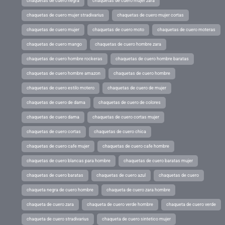
chaquetas de cuero negra
chaquetas de cuero mujer zara
chaquetas de cuero mujer stradivarius
chaquetas de cuero mujer cortas
chaquetas de cuero mujer
chaquetas de cuero moto
chaquetas de cuero moteras
chaquetas de cuero mango
chaquetas de cuero hombre zara
chaquetas de cuero hombre rockeras
chaquetas de cuero hombre baratas
chaquetas de cuero hombre amazon
chaquetas de cuero hombre
chaquetas de cuero estilo motero
chaquetas de cuero de mujer
chaquetas de cuero de dama
chaquetas de cuero de colores
chaquetas de cuero dama
chaquetas de cuero cortas mujer
chaquetas de cuero cortas
chaquetas de cuero chica
chaquetas de cuero cafe mujer
chaquetas de cuero cafe hombre
chaquetas de cuero blancas para hombre
chaquetas de cuero baratas mujer
chaquetas de cuero baratas
chaquetas de cuero azul
chaquetas de cuero
chaqueta negra de cuero hombre
chaqueta de cuero zara hombre
chaqueta de cuero zara
chaqueta de cuero verde hombre
chaqueta de cuero verde
chaqueta de cuero stradivarius
chaqueta de cuero sintetico mujer