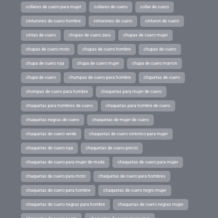
collares de cuero para mujer
collares de cuero
collar de cuero
cinturones de cuero hombre
cinturones de cuero
cinturon de cuero
cintas de cuero
chupas de cuero zara
chupas de cuero mujer
chupas de cuero moto
chupas de cuero hombre
chupas de cuero
chupa de cuero roja
chupa de cuero mujer
chupa de cuero marron
chupa de cuero
chumpas de cuero para hombre
chquetas de cuero
chompas de cuero para hombre
chaquetas para mujer de cuero
chaquetas para hombres de cuero
chaquetas para hombre de cuero
chaquetas negras de cuero
chaquetas de mujer de cuero
chaquetas de cuero verde
chaquetas de cuero sintetico para mujer
chaquetas de cuero roja
chaquetas de cuero precio
chaquetas de cuero para mujer de moda
chaquetas de cuero para mujer
chaquetas de cuero para moto
chaquetas de cuero para hombres
chaquetas de cuero para hombre
chaquetas de cuero negro mujer
chaquetas de cuero negras para hombre
chaquetas de cuero negras mujer