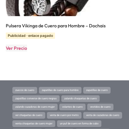
Pulsera Vikinga de Cuero para Hombre – Dochais
Publicidad · enlace pagado
Ver Precio
zuecos de cuero
zapatillas de cuero para hombre
zapatillas de cuero
zapatillas converse de cuero negras
zalando chaquetas de cuero
zalando cazadoras de cuero mujer
volantes de cuero
vestidos de cuero
ver chaquetas de cuero
venta de cuero por metro
venta de cazadoras de cuero
venta chaquetas de cuero mujer
un puf de cuero en forma de cubo