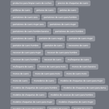
productos para limpiar cuero de coches
precios de chaquetas de cuero
pitilleras de cuero
pinturas de cuero
pelotas de cuero
pantalones de cuero zara
pantalones de cuero para hombre
pantalones de cuero mujer zara
pantalones de cuero mujer
pantalones de cuero hombre baratos
pantalones de cuero hombre
pantalones de cuero
pantalon de cuero negro
pantalon de cuero mujer
pantalon de cuero hombre
pantalon de cuero
neceseres de cuero
neceser de cuero para mujer
neceser de cuero para hombre
neceser de cuero hombre
neceser de cuero
muñequeras de cuero
muñequera de cuero
monos de cuero para moto
monos de cuero baratos
monos de cuero
mono de cuero para moto
mono de cuero moto
mono de cuero
monederos de cuero
modelos de chaquetas de cuero para mujer
modelos de chaquetas de cuero para hombre
modelos de chaquetas de cuero para dama
modelos de chaquetas de cuero
modelos de casacas de cuero para hombre
modelos chaquetas de cuero para mujer
modelos chaquetas de cuero mujer
mochilas de cuero artesanales
mochilas de cuero
mochila de cuero