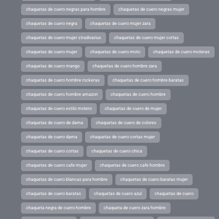
chaquetas de cuero negras para hombre
chaquetas de cuero negras mujer
chaquetas de cuero negra
chaquetas de cuero mujer zara
chaquetas de cuero mujer stradivarius
chaquetas de cuero mujer cortas
chaquetas de cuero mujer
chaquetas de cuero moto
chaquetas de cuero moteras
chaquetas de cuero mango
chaquetas de cuero hombre zara
chaquetas de cuero hombre rockeras
chaquetas de cuero hombre baratas
chaquetas de cuero hombre amazon
chaquetas de cuero hombre
chaquetas de cuero estilo motero
chaquetas de cuero de mujer
chaquetas de cuero de dama
chaquetas de cuero de colores
chaquetas de cuero dama
chaquetas de cuero cortas mujer
chaquetas de cuero cortas
chaquetas de cuero chica
chaquetas de cuero cafe mujer
chaquetas de cuero cafe hombre
chaquetas de cuero blancas para hombre
chaquetas de cuero baratas mujer
chaquetas de cuero baratas
chaquetas de cuero azul
chaquetas de cuero
chaqueta negra de cuero hombre
chaqueta de cuero zara hombre