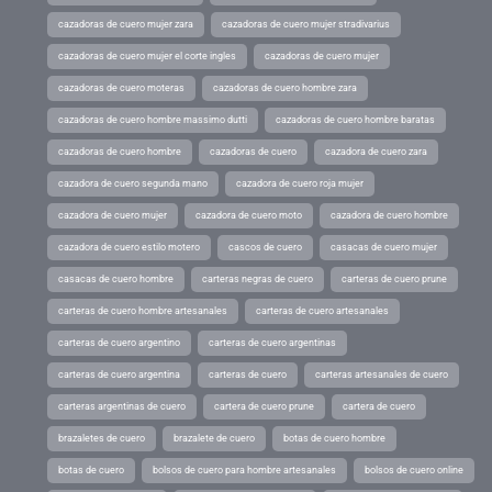
cazadoras de cuero mujer zara
cazadoras de cuero mujer stradivarius
cazadoras de cuero mujer el corte ingles
cazadoras de cuero mujer
cazadoras de cuero moteras
cazadoras de cuero hombre zara
cazadoras de cuero hombre massimo dutti
cazadoras de cuero hombre baratas
cazadoras de cuero hombre
cazadoras de cuero
cazadora de cuero zara
cazadora de cuero segunda mano
cazadora de cuero roja mujer
cazadora de cuero mujer
cazadora de cuero moto
cazadora de cuero hombre
cazadora de cuero estilo motero
cascos de cuero
casacas de cuero mujer
casacas de cuero hombre
carteras negras de cuero
carteras de cuero prune
carteras de cuero hombre artesanales
carteras de cuero artesanales
carteras de cuero argentino
carteras de cuero argentinas
carteras de cuero argentina
carteras de cuero
carteras artesanales de cuero
carteras argentinas de cuero
cartera de cuero prune
cartera de cuero
brazaletes de cuero
brazalete de cuero
botas de cuero hombre
botas de cuero
bolsos de cuero para hombre artesanales
bolsos de cuero online