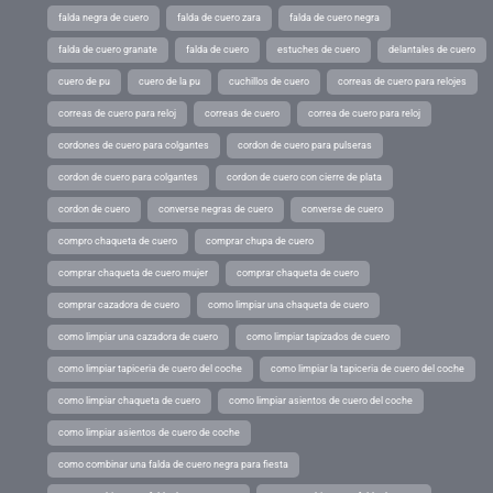
falda negra de cuero
falda de cuero zara
falda de cuero negra
falda de cuero granate
falda de cuero
estuches de cuero
delantales de cuero
cuero de pu
cuero de la pu
cuchillos de cuero
correas de cuero para relojes
correas de cuero para reloj
correas de cuero
correa de cuero para reloj
cordones de cuero para colgantes
cordon de cuero para pulseras
cordon de cuero para colgantes
cordon de cuero con cierre de plata
cordon de cuero
converse negras de cuero
converse de cuero
compro chaqueta de cuero
comprar chupa de cuero
comprar chaqueta de cuero mujer
comprar chaqueta de cuero
comprar cazadora de cuero
como limpiar una chaqueta de cuero
como limpiar una cazadora de cuero
como limpiar tapizados de cuero
como limpiar tapiceria de cuero del coche
como limpiar la tapiceria de cuero del coche
como limpiar chaqueta de cuero
como limpiar asientos de cuero del coche
como limpiar asientos de cuero de coche
como combinar una falda de cuero negra para fiesta