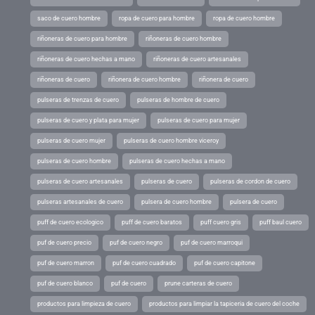
saco de cuero hombre
ropa de cuero para hombre
ropa de cuero hombre
riñoneras de cuero para hombre
riñoneras de cuero hombre
riñoneras de cuero hechas a mano
riñoneras de cuero artesanales
riñoneras de cuero
riñonera de cuero hombre
riñonera de cuero
pulseras de trenzas de cuero
pulseras de hombre de cuero
pulseras de cuero y plata para mujer
pulseras de cuero para mujer
pulseras de cuero mujer
pulseras de cuero hombre viceroy
pulseras de cuero hombre
pulseras de cuero hechas a mano
pulseras de cuero artesanales
pulseras de cuero
pulseras de cordon de cuero
pulseras artesanales de cuero
pulsera de cuero hombre
pulsera de cuero
puff de cuero ecologico
puff de cuero baratos
puff cuero gris
puff baul cuero
puf de cuero precio
puf de cuero negro
puf de cuero marroqui
puf de cuero marron
puf de cuero cuadrado
puf de cuero capitone
puf de cuero blanco
puf de cuero
prune carteras de cuero
productos para limpieza de cuero
productos para limpiar la tapiceria de cuero del coche