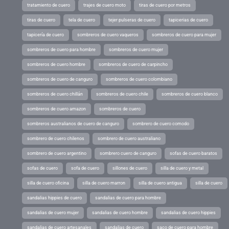
tratamiento de cuero
trajes de cuero moto
tiras de cuero por metros
tiras de cuero
tela de cuero
tejer pulseras de cuero
tapicerias de cuero
tapicería de cuero
sombreros de cuero vaqueros
sombreros de cuero para mujer
sombreros de cuero para hombre
sombreros de cuero mujer
sombreros de cuero hombre
sombreros de cuero de carpincho
sombreros de cuero de canguro
sombreros de cuero colombiano
sombreros de cuero chillán
sombreros de cuero chile
sombreros de cuero blanco
sombreros de cuero amazon
sombreros de cuero
sombreros australianos de cuero de canguro
sombrero de cuero comodo
sombrero de cuero chilenos
sombrero de cuero australiano
sombrero de cuero argentino
sombrero cuero de canguro
sofas de cuero baratos
sofas de cuero
sofa de cuero
sillones de cuero
silla de cuero y metal
silla de cuero oficina
silla de cuero marron
silla de cuero antigua
silla de cuero
sandalias hippies de cuero
sandalias de cuero para hombre
sandalias de cuero mujer
sandalias de cuero hombre
sandalias de cuero hippies
sandalias de cuero artesanales
sandalias de cuero
saco de cuero para hombre