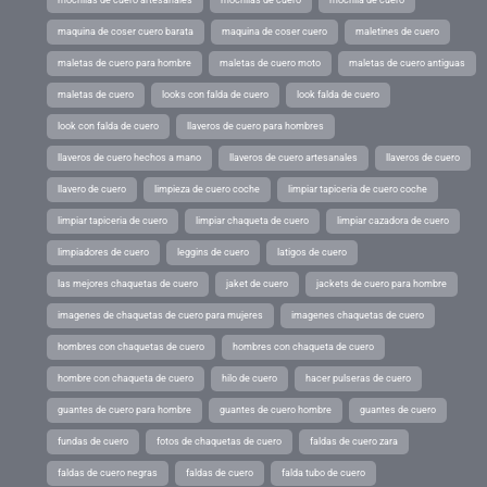
maquina de coser cuero barata
maquina de coser cuero
maletines de cuero
maletas de cuero para hombre
maletas de cuero moto
maletas de cuero antiguas
maletas de cuero
looks con falda de cuero
look falda de cuero
look con falda de cuero
llaveros de cuero para hombres
llaveros de cuero hechos a mano
llaveros de cuero artesanales
llaveros de cuero
llavero de cuero
limpieza de cuero coche
limpiar tapiceria de cuero coche
limpiar tapiceria de cuero
limpiar chaqueta de cuero
limpiar cazadora de cuero
limpiadores de cuero
leggins de cuero
latigos de cuero
las mejores chaquetas de cuero
jaket de cuero
jackets de cuero para hombre
imagenes de chaquetas de cuero para mujeres
imagenes chaquetas de cuero
hombres con chaquetas de cuero
hombres con chaqueta de cuero
hombre con chaqueta de cuero
hilo de cuero
hacer pulseras de cuero
guantes de cuero para hombre
guantes de cuero hombre
guantes de cuero
fundas de cuero
fotos de chaquetas de cuero
faldas de cuero zara
faldas de cuero negras
faldas de cuero
falda tubo de cuero