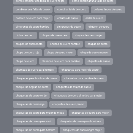
como combinar una falda de cuero negra
como combinar una falda de cuero
combinar una falda de cuero
combinar falda de cuero
collares largos de cuero
collares de cuero para mujer
collares de cuero
collar de cuero
cinturones de cuero hombre
cinturones de cuero
cinturon de cuero
cintas de cuero
chupas de cuero zara
chupas de cuero mujer
chupas de cuero moto
chupas de cuero hombre
chupas de cuero
chupa de cuero roja
chupa de cuero mujer
chupa de cuero marron
chupa de cuero
chumpas de cuero para hombre
chquetas de cuero
chompas de cuero para hombre
chaquetas para mujer de cuero
chaquetas para hombres de cuero
chaquetas para hombre de cuero
chaquetas negras de cuero
chaquetas de mujer de cuero
chaquetas de cuero verde
chaquetas de cuero sintetico para mujer
chaquetas de cuero roja
chaquetas de cuero precio
chaquetas de cuero para mujer de moda
chaquetas de cuero para mujer
chaquetas de cuero para moto
chaquetas de cuero para hombres
chaquetas de cuero para hombre
chaquetas de cuero negro mujer