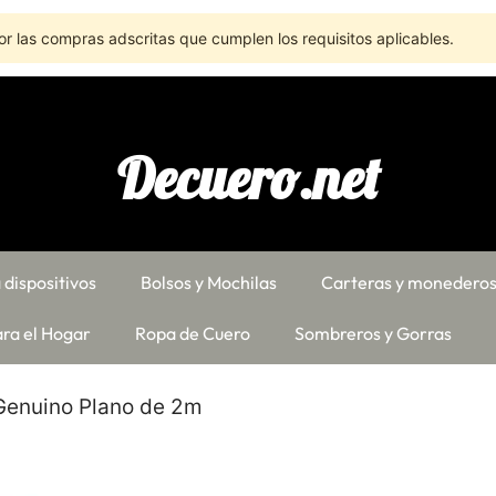
r las compras adscritas que cumplen los requisitos aplicables.
Decuero.net
 dispositivos
Bolsos y Mochilas
Carteras y monedero
ra el Hogar
Ropa de Cuero
Sombreros y Gorras
Genuino Plano de 2m