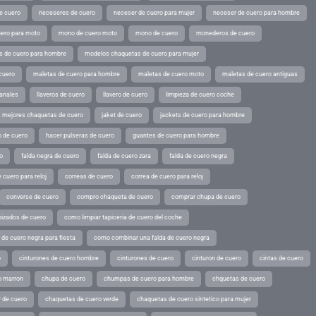
e cuero
neceseres de cuero
neceser de cuero para mujer
neceser de cuero para hombre
ero para moto
mono de cuero moto
mono de cuero
monederos de cuero
s de cuero para hombre
modelos chaquetas de cuero para mujer
cuero
maletas de cuero para hombre
maletas de cuero moto
maletas de cuero antiguas
sanales
llaveros de cuero
llavero de cuero
limpieza de cuero coche
s mejores chaquetas de cuero
jaket de cuero
jackets de cuero para hombre
o de cuero
hacer pulseras de cuero
guantes de cuero para hombre
o
falda negra de cuero
falda de cuero zara
falda de cuero negra
 cuero para reloj
correas de cuero
correa de cuero para reloj
converse de cuero
compro chaqueta de cuero
comprar chupa de cuero
pizados de cuero
como limpiar tapiceria de cuero del coche
de cuero negra para fiesta
como combinar una falda de cuero negra
o
cinturones de cuero hombre
cinturones de cuero
cinturon de cuero
cintas de cuero
o marron
chupa de cuero
chumpas de cuero para hombre
chquetas de cuero
 de cuero
chaquetas de cuero verde
chaquetas de cuero sintetico para mujer