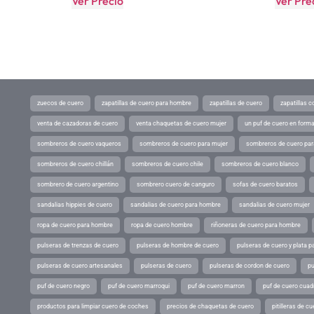
Ver Precio
Ver Pre
zuecos de cuero
zapatillas de cuero para hombre
zapatillas de cuero
zapatillas 
venta de cazadoras de cuero
venta chaquetas de cuero mujer
un puf de cuero en form
sombreros de cuero vaqueros
sombreros de cuero para mujer
sombreros de cuero pa
sombreros de cuero chillán
sombreros de cuero chile
sombreros de cuero blanco
sombrero de cuero argentino
sombrero cuero de canguro
sofas de cuero baratos
sandalias hippies de cuero
sandalias de cuero para hombre
sandalias de cuero mujer
ropa de cuero para hombre
ropa de cuero hombre
riñoneras de cuero para hombre
pulseras de trenzas de cuero
pulseras de hombre de cuero
pulseras de cuero y plata p
pulseras de cuero artesanales
pulseras de cuero
pulseras de cordon de cuero
pu
puf de cuero negro
puf de cuero marroqui
puf de cuero marron
puf de cuero cuad
productos para limpiar cuero de coches
precios de chaquetas de cuero
pitilleras de cu