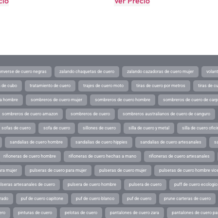
cio
Ver Precio
converse de cuero negras
zalando chaquetas de cuero
zalando cazadoras de cuero mujer
volan
a de cubo
tratamiento de cuero
trajes de cuero moto
tiras de cuero por metros
tiras de c
ra hombre
sombreros de cuero mujer
sombreros de cuero hombre
sombreros de cuero de car
sombreros de cuero amazon
sombreros de cuero
sombreros australianos de cuero de canguro
sofas de cuero
sofa de cuero
sillones de cuero
silla de cuero y metal
silla de cuero ofic
sandalias de cuero hombre
sandalias de cuero hippies
sandalias de cuero artesanales
s
riñoneras de cuero hombre
riñoneras de cuero hechas a mano
riñoneras de cuero artesanales
ara mujer
pulseras de cuero para mujer
pulseras de cuero mujer
pulseras de cuero hombre vic
lseras artesanales de cuero
pulsera de cuero hombre
pulsera de cuero
puff de cuero ecologic
rado
puf de cuero capitone
puf de cuero blanco
puf de cuero
prune carteras de cuero
ero
pinturas de cuero
pelotas de cuero
pantalones de cuero zara
pantalones de cuero p