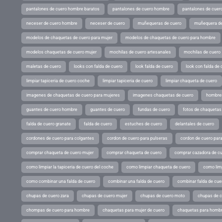
pantalones de cuero hombre baratos
pantalones de cuero hombre
pantalones de cuer
neceser de cuero hombre
neceser de cuero
muñequeras de cuero
muñequera de
modelos de chaquetas de cuero para mujer
modelos de chaquetas de cuero para hombre
modelos chaquetas de cuero mujer
mochilas de cuero artesanales
mochilas de cuero
maletas de cuero
looks con falda de cuero
look falda de cuero
look con falda de 
limpiar tapiceria de cuero coche
limpiar tapiceria de cuero
limpiar chaqueta de cuero
imagenes de chaquetas de cuero para mujeres
imagenes chaquetas de cuero
hombres
guantes de cuero hombre
guantes de cuero
fundas de cuero
fotos de chaquetas
falda de cuero granate
falda de cuero
estuches de cuero
delantales de cuero
cordones de cuero para colgantes
cordon de cuero para pulseras
cordon de cuero par
comprar chaqueta de cuero mujer
comprar chaqueta de cuero
comprar cazadora de c
como limpiar la tapiceria de cuero del coche
como limpiar chaqueta de cuero
como limp
como combinar una falda de cuero
combinar una falda de cuero
combinar falda de cue
chupas de cuero zara
chupas de cuero mujer
chupas de cuero moto
chupas de 
chompas de cuero para hombre
chaquetas para mujer de cuero
chaquetas para hombr