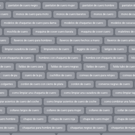
o
pantalon de cuero negro
pantalon de cuero mujer
pantalon de cuero hombre
pantalon d
 cuero
monos de cuero para moto
monos de cuero baratos
monos de cuero
mono de cu
modelos de chaquetas de cuero para dama
modelos de chaquetas de cuero
modelos de casaca
mochila de cuero
maquina de coser cuero barata
maquina de coser cuero
maletines de 
cuero
llaveros de cuero para hombres
llaveros de cuero hechos a mano
llaveros de cuero arte
limpiar cazadora de cuero
limpiadores de cuero
leggins de cuero
latigos de cuero
la
 con chaquetas de cuero
hombres con chaqueta de cuero
hombre con chaqueta de cuero
hil
 de cuero
faldas de cuero zara
faldas de cuero negras
faldas de cuero
falda tubo de cuer
cuero de pu
cuero de la pu
cuchillos de cuero
correas de cuero para relojes
correas de
a colgantes
cordon de cuero con cierre de plata
cordon de cuero
converse negras de cuero
uero
como limpiar una chaqueta de cuero
como limpiar una cazadora de cuero
como limpiar ta
iar asientos de cuero del coche
como limpiar asientos de cuero de coche
como combinar una falda 
ro
collares largos de cuero
collares de cuero para mujer
collares de cuero
collar de cuer
cuero hombre
chupas de cuero
chupa de cuero roja
chupa de cuero mujer
chupa de cuer
es de cuero
chaquetas para hombre de cuero
chaquetas negras de cuero
chaquetas de mujer