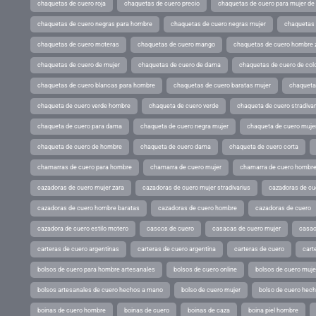
chaquetas de cuero roja
chaquetas de cuero precio
chaquetas de cuero para mujer d
chaquetas de cuero negras para hombre
chaquetas de cuero negras mujer
chaquetas 
chaquetas de cuero moteras
chaquetas de cuero mango
chaquetas de cuero hombre 
chaquetas de cuero de mujer
chaquetas de cuero de dama
chaquetas de cuero de col
chaquetas de cuero blancas para hombre
chaquetas de cuero baratas mujer
chaqueta
chaqueta de cuero verde hombre
chaqueta de cuero verde
chaqueta de cuero stradivar
chaqueta de cuero para dama
chaqueta de cuero negra mujer
chaqueta de cuero mujer
chaqueta de cuero de hombre
chaqueta de cuero dama
chaqueta de cuero corta
chamarras de cuero para hombre
chamarra de cuero mujer
chamarra de cuero hombr
cazadoras de cuero mujer zara
cazadoras de cuero mujer stradivarius
cazadoras de cue
cazadoras de cuero hombre baratas
cazadoras de cuero hombre
cazadoras de cuero
cazadora de cuero estilo motero
cascos de cuero
casacas de cuero mujer
casac
carteras de cuero argentinas
carteras de cuero argentina
carteras de cuero
cart
bolsos de cuero para hombre artesanales
bolsos de cuero online
bolsos de cuero muje
bolsos artesanales de cuero hechos a mano
bolso de cuero mujer
bolso de cuero hec
boinas de cuero hombre
boinas de cuero
boinas de caza
boina piel hombre