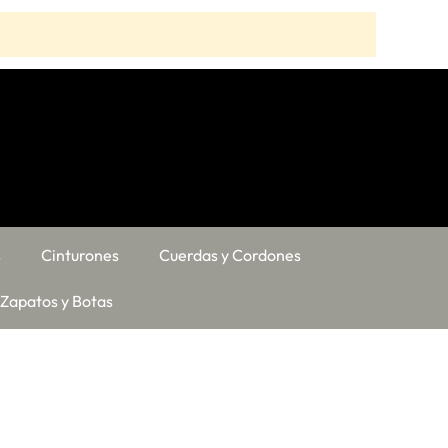
s
Cinturones
Cuerdas y Cordones
Zapatos y Botas