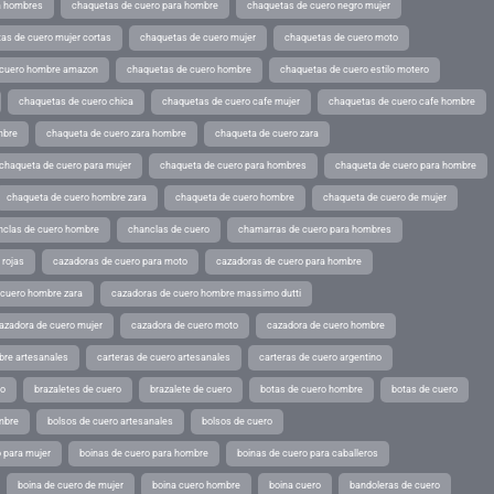
a hombres
chaquetas de cuero para hombre
chaquetas de cuero negro mujer
as de cuero mujer cortas
chaquetas de cuero mujer
chaquetas de cuero moto
 cuero hombre amazon
chaquetas de cuero hombre
chaquetas de cuero estilo motero
chaquetas de cuero chica
chaquetas de cuero cafe mujer
chaquetas de cuero cafe hombre
mbre
chaqueta de cuero zara hombre
chaqueta de cuero zara
chaqueta de cuero para mujer
chaqueta de cuero para hombres
chaqueta de cuero para hombre
chaqueta de cuero hombre zara
chaqueta de cuero hombre
chaqueta de cuero de mujer
nclas de cuero hombre
chanclas de cuero
chamarras de cuero para hombres
 rojas
cazadoras de cuero para moto
cazadoras de cuero para hombre
 cuero hombre zara
cazadoras de cuero hombre massimo dutti
azadora de cuero mujer
cazadora de cuero moto
cazadora de cuero hombre
bre artesanales
carteras de cuero artesanales
carteras de cuero argentino
ro
brazaletes de cuero
brazalete de cuero
botas de cuero hombre
botas de cuero
mbre
bolsos de cuero artesanales
bolsos de cuero
 para mujer
boinas de cuero para hombre
boinas de cuero para caballeros
boina de cuero de mujer
boina cuero hombre
boina cuero
bandoleras de cuero