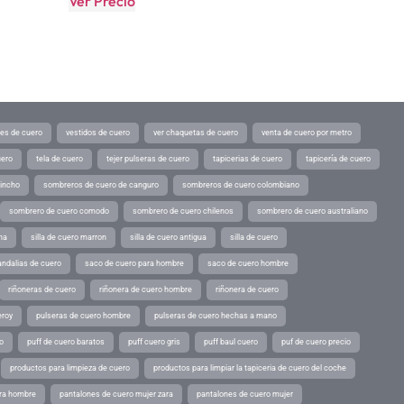
Ver Precio
tes de cuero
vestidos de cuero
ver chaquetas de cuero
venta de cuero por metro
uero
tela de cuero
tejer pulseras de cuero
tapicerias de cuero
tapicería de cuero
pincho
sombreros de cuero de canguro
sombreros de cuero colombiano
sombrero de cuero comodo
sombrero de cuero chilenos
sombrero de cuero australiano
ina
silla de cuero marron
silla de cuero antigua
silla de cuero
andalias de cuero
saco de cuero para hombre
saco de cuero hombre
riñoneras de cuero
riñonera de cuero hombre
riñonera de cuero
eroy
pulseras de cuero hombre
pulseras de cuero hechas a mano
o
puff de cuero baratos
puff cuero gris
puff baul cuero
puf de cuero precio
productos para limpieza de cuero
productos para limpiar la tapiceria de cuero del coche
ara hombre
pantalones de cuero mujer zara
pantalones de cuero mujer