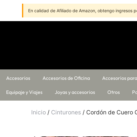
En calidad de Afiliado de Amazon, obtengo ingresos po
Accesorios
Accesorios de Oficina
Accesorios para
Equipaje y Viajes
Joyas y accesorios
Otros
Pa
Inicio
/
Cinturones
/ Cordón de Cuero 