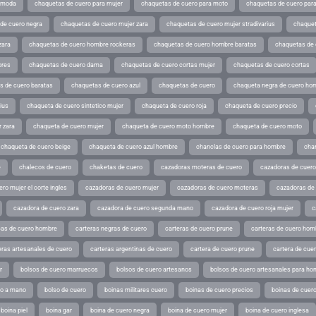
e moda
chaquetas de cuero para mujer
chaquetas de cuero para moto
chaquetas de cuero par
de cuero negra
chaquetas de cuero mujer zara
chaquetas de cuero mujer stradivarius
chaquet
zara
chaquetas de cuero hombre rockeras
chaquetas de cuero hombre baratas
chaquetas de
ores
chaquetas de cuero dama
chaquetas de cuero cortas mujer
chaquetas de cuero cortas
s de cuero baratas
chaquetas de cuero azul
chaquetas de cuero
chaqueta negra de cuero ho
ius
chaqueta de cuero sintetico mujer
chaqueta de cuero roja
chaqueta de cuero precio
 zara
chaqueta de cuero mujer
chaqueta de cuero moto hombre
chaqueta de cuero moto
chaqueta de cuero beige
chaqueta de cuero azul hombre
chanclas de cuero para hombre
cha
e
chalecos de cuero
chaketas de cuero
cazadoras moteras de cuero
cazadoras de cuero
ro mujer el corte ingles
cazadoras de cuero mujer
cazadoras de cuero moteras
cazadoras de
cazadora de cuero zara
cazadora de cuero segunda mano
cazadora de cuero roja mujer
c
as de cuero hombre
carteras negras de cuero
carteras de cuero prune
carteras de cuero hom
eras artesanales de cuero
carteras argentinas de cuero
cartera de cuero prune
cartera de cue
r
bolsos de cuero marruecos
bolsos de cuero artesanos
bolsos de cuero artesanales para ho
ho a mano
bolso de cuero
boinas militares cuero
boinas de cuero precios
boinas de cuero
boina piel
boina gar
boina de cuero negra
boina de cuero mujer
boina de cuero inglesa