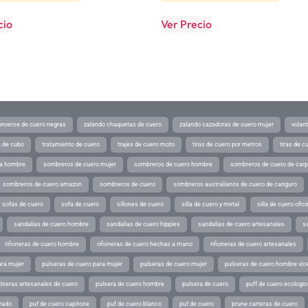
cio
Ver Precio
converse de cuero negras
zalando chaquetas de cuero
zalando cazadoras de cuero mujer
volan
a de cubo
tratamiento de cuero
trajes de cuero moto
tiras de cuero por metros
tiras de c
ra hombre
sombreros de cuero mujer
sombreros de cuero hombre
sombreros de cuero de car
sombreros de cuero amazon
sombreros de cuero
sombreros australianos de cuero de canguro
sofas de cuero
sofa de cuero
sillones de cuero
silla de cuero y metal
silla de cuero ofic
sandalias de cuero hombre
sandalias de cuero hippies
sandalias de cuero artesanales
s
riñoneras de cuero hombre
riñoneras de cuero hechas a mano
riñoneras de cuero artesanales
ara mujer
pulseras de cuero para mujer
pulseras de cuero mujer
pulseras de cuero hombre vic
lseras artesanales de cuero
pulsera de cuero hombre
pulsera de cuero
puff de cuero ecologic
rado
puf de cuero capitone
puf de cuero blanco
puf de cuero
prune carteras de cuero