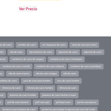
Ver Precio
tes de cuero
vestidos de cuero
ver chaquetas de cuero
venta de cuero por metro
uero
tela de cuero
tejer pulseras de cuero
tapicerias de cuero
tapicería de cuero
pincho
sombreros de cuero de canguro
sombreros de cuero colombiano
sombrero de cuero comodo
sombrero de cuero chilenos
sombrero de cuero australiano
ina
silla de cuero marron
silla de cuero antigua
silla de cuero
andalias de cuero
saco de cuero para hombre
saco de cuero hombre
riñoneras de cuero
riñonera de cuero hombre
riñonera de cuero
eroy
pulseras de cuero hombre
pulseras de cuero hechas a mano
o
puff de cuero baratos
puff cuero gris
puff baul cuero
puf de cuero precio
productos para limpieza de cuero
productos para limpiar la tapiceria de cuero del coche