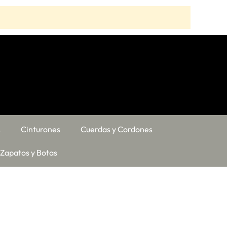
s
Cinturones
Cuerdas y Cordones
Zapatos y Botas