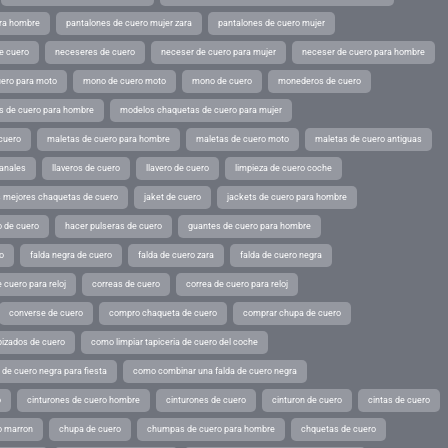
ara hombre
pantalones de cuero mujer zara
pantalones de cuero mujer
e cuero
neceseres de cuero
neceser de cuero para mujer
neceser de cuero para hombre
ero para moto
mono de cuero moto
mono de cuero
monederos de cuero
s de cuero para hombre
modelos chaquetas de cuero para mujer
cuero
maletas de cuero para hombre
maletas de cuero moto
maletas de cuero antiguas
sanales
llaveros de cuero
llavero de cuero
limpieza de cuero coche
s mejores chaquetas de cuero
jaket de cuero
jackets de cuero para hombre
o de cuero
hacer pulseras de cuero
guantes de cuero para hombre
o
falda negra de cuero
falda de cuero zara
falda de cuero negra
 cuero para reloj
correas de cuero
correa de cuero para reloj
converse de cuero
compro chaqueta de cuero
comprar chupa de cuero
pizados de cuero
como limpiar tapiceria de cuero del coche
de cuero negra para fiesta
como combinar una falda de cuero negra
o
cinturones de cuero hombre
cinturones de cuero
cinturon de cuero
cintas de cuero
o marron
chupa de cuero
chumpas de cuero para hombre
chquetas de cuero