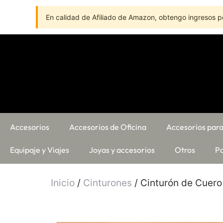
En calidad de Afiliado de Amazon, obtengo ingresos po
Accesorios
Accesorios de Oficina
Accesorios para
Equipaje y Viajes
Joyas y accesorios
Otros
Pa
Inicio
/
Cinturones
/ Cinturón de Cuer