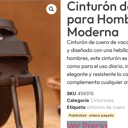
Cinturón 
para Homb
Moderna
Cinturón de cuero de vaca
y diseñado con una hebill
hombres, este cinturón es
como para el uso diario, i
elegante y resistente lo c
complementa cualquier a
SKU
456315
Categoría
Cinturones
Etiqueta
cinturon de cuero
Publicidad · enlace pagado
Ver Precio