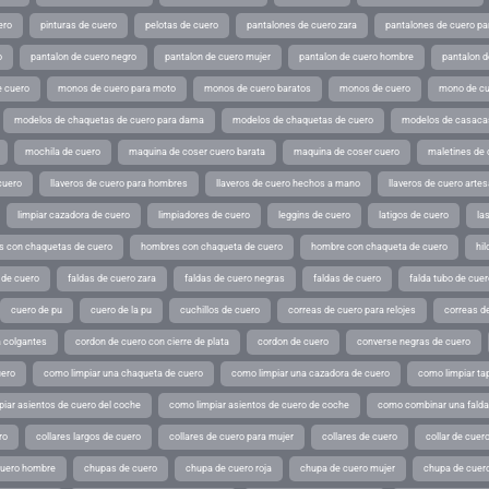
ero
pinturas de cuero
pelotas de cuero
pantalones de cuero zara
pantalones de cuero p
o
pantalon de cuero negro
pantalon de cuero mujer
pantalon de cuero hombre
pantalon d
 cuero
monos de cuero para moto
monos de cuero baratos
monos de cuero
mono de cu
modelos de chaquetas de cuero para dama
modelos de chaquetas de cuero
modelos de casaca
mochila de cuero
maquina de coser cuero barata
maquina de coser cuero
maletines de 
cuero
llaveros de cuero para hombres
llaveros de cuero hechos a mano
llaveros de cuero arte
limpiar cazadora de cuero
limpiadores de cuero
leggins de cuero
latigos de cuero
la
 con chaquetas de cuero
hombres con chaqueta de cuero
hombre con chaqueta de cuero
hil
 de cuero
faldas de cuero zara
faldas de cuero negras
faldas de cuero
falda tubo de cuer
cuero de pu
cuero de la pu
cuchillos de cuero
correas de cuero para relojes
correas de
a colgantes
cordon de cuero con cierre de plata
cordon de cuero
converse negras de cuero
uero
como limpiar una chaqueta de cuero
como limpiar una cazadora de cuero
como limpiar ta
iar asientos de cuero del coche
como limpiar asientos de cuero de coche
como combinar una falda 
ro
collares largos de cuero
collares de cuero para mujer
collares de cuero
collar de cuer
cuero hombre
chupas de cuero
chupa de cuero roja
chupa de cuero mujer
chupa de cuer