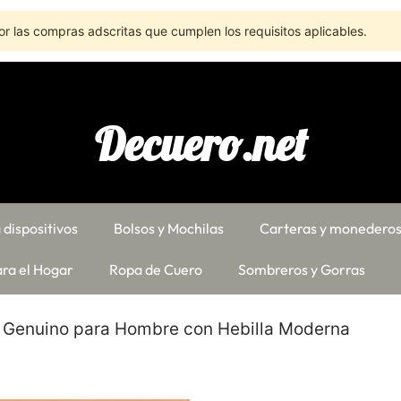
r las compras adscritas que cumplen los requisitos aplicables.
Decuero.net
 dispositivos
Bolsos y Mochilas
Carteras y monedero
ra el Hogar
Ropa de Cuero
Sombreros y Gorras
o Genuino para Hombre con Hebilla Moderna