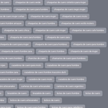
 de cuero
chaquetas de cuero verde
chaquetas de cuero sintetico para mujer
a hombres
chaquetas de cuero para hombre
chaquetas de cuero negro mujer
as de cuero mujer cortas
chaquetas de cuero mujer
chaquetas de cuero moto
 cuero hombre amazon
chaquetas de cuero hombre
chaquetas de cuero estilo motero
chaquetas de cuero chica
chaquetas de cuero cafe mujer
chaquetas de cuero cafe hombre
mbre
chaqueta de cuero zara hombre
chaqueta de cuero zara
chaqueta de cuero para mujer
chaqueta de cuero para hombres
chaqueta de cuero para hombre
chaqueta de cuero hombre zara
chaqueta de cuero hombre
chaqueta de cuero de mujer
nclas de cuero hombre
chanclas de cuero
chamarras de cuero para hombres
 rojas
cazadoras de cuero para moto
cazadoras de cuero para hombre
 cuero hombre zara
cazadoras de cuero hombre massimo dutti
azadora de cuero mujer
cazadora de cuero moto
cazadora de cuero hombre
bre artesanales
carteras de cuero artesanales
carteras de cuero argentino
ro
brazaletes de cuero
brazalete de cuero
botas de cuero hombre
botas de cuero
mbre
bolsos de cuero artesanales
bolsos de cuero
 para mujer
boinas de cuero para hombre
boinas de cuero para caballeros