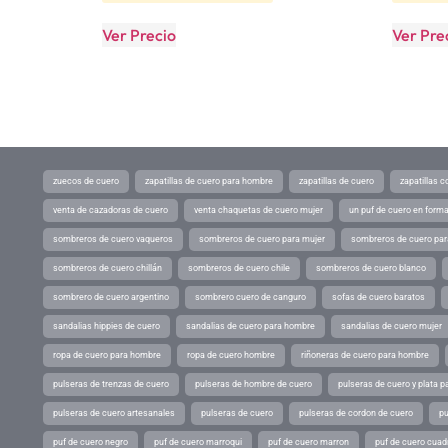
Ver Precio
Ver Pre
zuecos de cuero
zapatillas de cuero para hombre
zapatillas de cuero
zapatillas 
venta de cazadoras de cuero
venta chaquetas de cuero mujer
un puf de cuero en form
sombreros de cuero vaqueros
sombreros de cuero para mujer
sombreros de cuero pa
sombreros de cuero chillán
sombreros de cuero chile
sombreros de cuero blanco
sombrero de cuero argentino
sombrero cuero de canguro
sofas de cuero baratos
sandalias hippies de cuero
sandalias de cuero para hombre
sandalias de cuero mujer
ropa de cuero para hombre
ropa de cuero hombre
riñoneras de cuero para hombre
pulseras de trenzas de cuero
pulseras de hombre de cuero
pulseras de cuero y plata p
pulseras de cuero artesanales
pulseras de cuero
pulseras de cordon de cuero
pu
puf de cuero negro
puf de cuero marroqui
puf de cuero marron
puf de cuero cuad