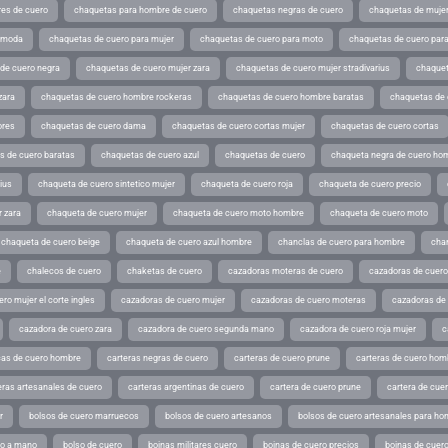
es de cuero
chaquetas para hombre de cuero
chaquetas negras de cuero
chaquetas de mujer
e moda
chaquetas de cuero para mujer
chaquetas de cuero para moto
chaquetas de cuero par
de cuero negra
chaquetas de cuero mujer zara
chaquetas de cuero mujer stradivarius
chaquet
zara
chaquetas de cuero hombre rockeras
chaquetas de cuero hombre baratas
chaquetas de
ores
chaquetas de cuero dama
chaquetas de cuero cortas mujer
chaquetas de cuero cortas
s de cuero baratas
chaquetas de cuero azul
chaquetas de cuero
chaqueta negra de cuero ho
ius
chaqueta de cuero sintetico mujer
chaqueta de cuero roja
chaqueta de cuero precio
 zara
chaqueta de cuero mujer
chaqueta de cuero moto hombre
chaqueta de cuero moto
chaqueta de cuero beige
chaqueta de cuero azul hombre
chanclas de cuero para hombre
cha
e
chalecos de cuero
chaketas de cuero
cazadoras moteras de cuero
cazadoras de cuero
ro mujer el corte ingles
cazadoras de cuero mujer
cazadoras de cuero moteras
cazadoras de
cazadora de cuero zara
cazadora de cuero segunda mano
cazadora de cuero roja mujer
c
as de cuero hombre
carteras negras de cuero
carteras de cuero prune
carteras de cuero hom
eras artesanales de cuero
carteras argentinas de cuero
cartera de cuero prune
cartera de cue
r
bolsos de cuero marruecos
bolsos de cuero artesanos
bolsos de cuero artesanales para ho
ho a mano
bolso de cuero
boinas militares cuero
boinas de cuero precios
boinas de cuero