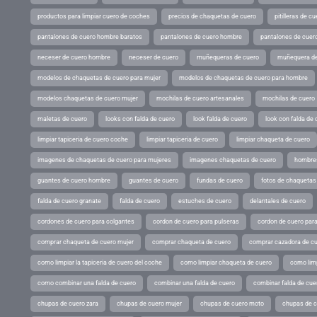
productos para limpiar cuero de coches
precios de chaquetas de cuero
pitilleras de cu
pantalones de cuero hombre baratos
pantalones de cuero hombre
pantalones de cuer
neceser de cuero hombre
neceser de cuero
muñequeras de cuero
muñequera de
modelos de chaquetas de cuero para mujer
modelos de chaquetas de cuero para hombre
modelos chaquetas de cuero mujer
mochilas de cuero artesanales
mochilas de cuero
maletas de cuero
looks con falda de cuero
look falda de cuero
look con falda de 
limpiar tapiceria de cuero coche
limpiar tapiceria de cuero
limpiar chaqueta de cuero
imagenes de chaquetas de cuero para mujeres
imagenes chaquetas de cuero
hombres
guantes de cuero hombre
guantes de cuero
fundas de cuero
fotos de chaquetas
falda de cuero granate
falda de cuero
estuches de cuero
delantales de cuero
cordones de cuero para colgantes
cordon de cuero para pulseras
cordon de cuero par
comprar chaqueta de cuero mujer
comprar chaqueta de cuero
comprar cazadora de c
como limpiar la tapiceria de cuero del coche
como limpiar chaqueta de cuero
como limp
como combinar una falda de cuero
combinar una falda de cuero
combinar falda de cue
chupas de cuero zara
chupas de cuero mujer
chupas de cuero moto
chupas de 