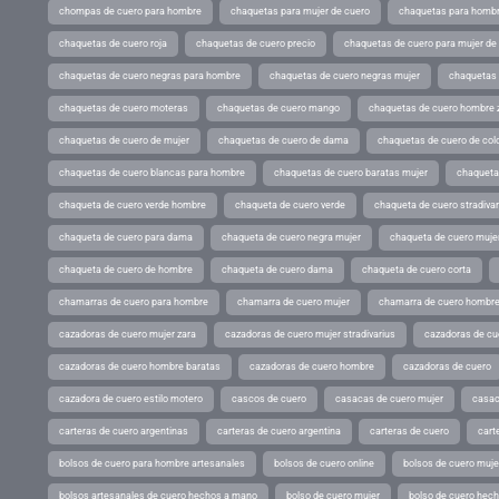
chompas de cuero para hombre
chaquetas para mujer de cuero
chaquetas para hombr
chaquetas de cuero roja
chaquetas de cuero precio
chaquetas de cuero para mujer d
chaquetas de cuero negras para hombre
chaquetas de cuero negras mujer
chaquetas 
chaquetas de cuero moteras
chaquetas de cuero mango
chaquetas de cuero hombre 
chaquetas de cuero de mujer
chaquetas de cuero de dama
chaquetas de cuero de col
chaquetas de cuero blancas para hombre
chaquetas de cuero baratas mujer
chaqueta
chaqueta de cuero verde hombre
chaqueta de cuero verde
chaqueta de cuero stradivar
chaqueta de cuero para dama
chaqueta de cuero negra mujer
chaqueta de cuero mujer
chaqueta de cuero de hombre
chaqueta de cuero dama
chaqueta de cuero corta
chamarras de cuero para hombre
chamarra de cuero mujer
chamarra de cuero hombr
cazadoras de cuero mujer zara
cazadoras de cuero mujer stradivarius
cazadoras de cue
cazadoras de cuero hombre baratas
cazadoras de cuero hombre
cazadoras de cuero
cazadora de cuero estilo motero
cascos de cuero
casacas de cuero mujer
casac
carteras de cuero argentinas
carteras de cuero argentina
carteras de cuero
cart
bolsos de cuero para hombre artesanales
bolsos de cuero online
bolsos de cuero muje
bolsos artesanales de cuero hechos a mano
bolso de cuero mujer
bolso de cuero hec