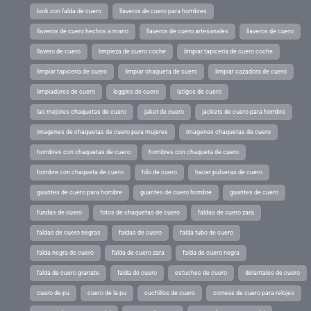
look con falda de cuero
llaveros de cuero para hombres
llaveros de cuero hechos a mano
llaveros de cuero artesanales
llaveros de cuero
llavero de cuero
limpieza de cuero coche
limpiar tapiceria de cuero coche
limpiar tapiceria de cuero
limpiar chaqueta de cuero
limpiar cazadora de cuero
limpiadores de cuero
leggins de cuero
latigos de cuero
las mejores chaquetas de cuero
jaket de cuero
jackets de cuero para hombre
imagenes de chaquetas de cuero para mujeres
imagenes chaquetas de cuero
hombres con chaquetas de cuero
hombres con chaqueta de cuero
hombre con chaqueta de cuero
hilo de cuero
hacer pulseras de cuero
guantes de cuero para hombre
guantes de cuero hombre
guantes de cuero
fundas de cuero
fotos de chaquetas de cuero
faldas de cuero zara
faldas de cuero negras
faldas de cuero
falda tubo de cuero
falda negra de cuero
falda de cuero zara
falda de cuero negra
falda de cuero granate
falda de cuero
estuches de cuero
delantales de cuero
cuero de pu
cuero de la pu
cuchillos de cuero
correas de cuero para relojes