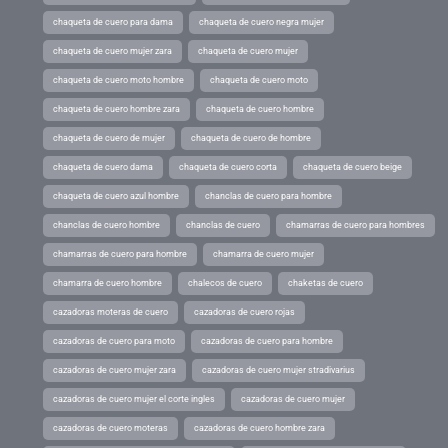
chaqueta de cuero para dama
chaqueta de cuero negra mujer
chaqueta de cuero mujer zara
chaqueta de cuero mujer
chaqueta de cuero moto hombre
chaqueta de cuero moto
chaqueta de cuero hombre zara
chaqueta de cuero hombre
chaqueta de cuero de mujer
chaqueta de cuero de hombre
chaqueta de cuero dama
chaqueta de cuero corta
chaqueta de cuero beige
chaqueta de cuero azul hombre
chanclas de cuero para hombre
chanclas de cuero hombre
chanclas de cuero
chamarras de cuero para hombres
chamarras de cuero para hombre
chamarra de cuero mujer
chamarra de cuero hombre
chalecos de cuero
chaketas de cuero
cazadoras moteras de cuero
cazadoras de cuero rojas
cazadoras de cuero para moto
cazadoras de cuero para hombre
cazadoras de cuero mujer zara
cazadoras de cuero mujer stradivarius
cazadoras de cuero mujer el corte ingles
cazadoras de cuero mujer
cazadoras de cuero moteras
cazadoras de cuero hombre zara