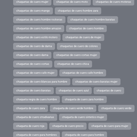
chaquetas de cuero mujer
chaquetas de cuero moto
chaquetas de cuero moteras
chaquetas de cuero mango
chaquetas de cuero hombre zara
chaquetas de cuero hombre rockeras
chaquetas de cuero hombre baratas
chaquetas de cuero hombre amazon
chaquetas de cuero hombre
chaquetas de cuero estilo motero
chaquetas de cuero de mujer
chaquetas de cuero de dama
chaquetas de cuero de colores
chaquetas de cuero dama
chaquetas de cuero cortas mujer
chaquetas de cuero cortas
chaquetas de cuero chica
chaquetas de cuero cafe mujer
chaquetas de cuero cafe hombre
chaquetas de cuero blancas para hombre
chaquetas de cuero baratas mujer
chaquetas de cuero baratas
chaquetas de cuero azul
chaquetas de cuero
chaqueta negra de cuero hombre
chaqueta de cuero zara hombre
chaqueta de cuero zara
chaqueta de cuero verde hombre
chaqueta de cuero verde
chaqueta de cuero stradivarius
chaqueta de cuero sintetico mujer
chaqueta de cuero roja
chaqueta de cuero precio
chaqueta de cuero para mujer
chaqueta de cuero para hombres
chaqueta de cuero para hombre