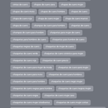
cintas de cuero
chupas de cuero zara
chupas de cuero mujer
chupas de cuero moto
chupas de cuero hombre
chupas de cuero
chupa de cuero roja
chupa de cuero mujer
chupa de cuero marron
chupa de cuero
chumpas de cuero para hombre
chquetas de cuero
chompas de cuero para hombre
chaquetas para mujer de cuero
chaquetas para hombres de cuero
chaquetas para hombre de cuero
chaquetas negras de cuero
chaquetas de mujer de cuero
chaquetas de cuero verde
chaquetas de cuero sintetico para mujer
chaquetas de cuero roja
chaquetas de cuero precio
chaquetas de cuero para mujer de moda
chaquetas de cuero para mujer
chaquetas de cuero para moto
chaquetas de cuero para hombres
chaquetas de cuero para hombre
chaquetas de cuero negro mujer
chaquetas de cuero negras para hombre
chaquetas de cuero negras mujer
chaquetas de cuero negra
chaquetas de cuero mujer zara
chaquetas de cuero mujer stradivarius
chaquetas de cuero mujer cortas