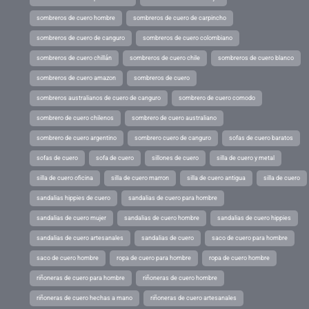
sombreros de cuero hombre
sombreros de cuero de carpincho
sombreros de cuero de canguro
sombreros de cuero colombiano
sombreros de cuero chillán
sombreros de cuero chile
sombreros de cuero blanco
sombreros de cuero amazon
sombreros de cuero
sombreros australianos de cuero de canguro
sombrero de cuero comodo
sombrero de cuero chilenos
sombrero de cuero australiano
sombrero de cuero argentino
sombrero cuero de canguro
sofas de cuero baratos
sofas de cuero
sofa de cuero
sillones de cuero
silla de cuero y metal
silla de cuero oficina
silla de cuero marron
silla de cuero antigua
silla de cuero
sandalias hippies de cuero
sandalias de cuero para hombre
sandalias de cuero mujer
sandalias de cuero hombre
sandalias de cuero hippies
sandalias de cuero artesanales
sandalias de cuero
saco de cuero para hombre
saco de cuero hombre
ropa de cuero para hombre
ropa de cuero hombre
riñoneras de cuero para hombre
riñoneras de cuero hombre
riñoneras de cuero hechas a mano
riñoneras de cuero artesanales