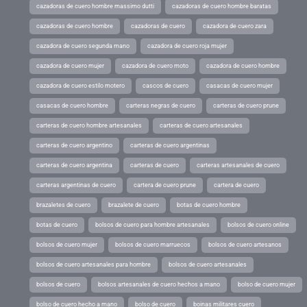
cazadoras de cuero hombre massimo dutti
cazadoras de cuero hombre baratas
cazadoras de cuero hombre
cazadoras de cuero
cazadora de cuero zara
cazadora de cuero segunda mano
cazadora de cuero roja mujer
cazadora de cuero mujer
cazadora de cuero moto
cazadora de cuero hombre
cazadora de cuero estilo motero
cascos de cuero
casacas de cuero mujer
casacas de cuero hombre
carteras negras de cuero
carteras de cuero prune
carteras de cuero hombre artesanales
carteras de cuero artesanales
carteras de cuero argentino
carteras de cuero argentinas
carteras de cuero argentina
carteras de cuero
carteras artesanales de cuero
carteras argentinas de cuero
cartera de cuero prune
cartera de cuero
brazaletes de cuero
brazalete de cuero
botas de cuero hombre
botas de cuero
bolsos de cuero para hombre artesanales
bolsos de cuero online
bolsos de cuero mujer
bolsos de cuero marruecos
bolsos de cuero artesanos
bolsos de cuero artesanales para hombre
bolsos de cuero artesanales
bolsos de cuero
bolsos artesanales de cuero hechos a mano
bolso de cuero mujer
bolso de cuero hecho a mano
bolso de cuero
boinas militares cuero