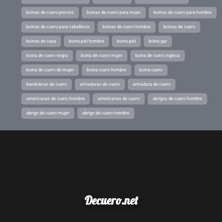
boinas de cuero precios
boinas de cuero para mujer
boinas de cuero para hombre
boinas de cuero para caballeros
boinas de cuero hombre
boinas de cuero
boinas de caza
boina piel hombre
boina piel
boina gar
boina de cuero negra
boina de cuero mujer
boina de cuero inglesa
boina de cuero de mujer
boina cuero hombre
boina cuero
bandoleras de cuero
armaduras de cuero
armadura de cuero
americanas de cuero hombre
americanas de cuero
abrigos de cuero hombre
abrigo de cuero mujer
abrigo de cuero hombre
Decuero.net