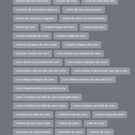
correas de cuero para reloj
correas de cuero
correa de cuero para reloj
cordones de cuero para colgantes
cordon de cuero para pulseras
cordon de cuero para colgantes
cordon de cuero con cierre de plata
cordon de cuero
converse negras de cuero
converse de cuero
compro chaqueta de cuero
comprar chupa de cuero
comprar chaqueta de cuero mujer
comprar chaqueta de cuero
comprar cazadora de cuero
como limpiar una chaqueta de cuero
como limpiar una cazadora de cuero
como limpiar tapizados de cuero
como limpiar tapiceria de cuero del coche
como limpiar la tapiceria de cuero del coche
como limpiar chaqueta de cuero
como limpiar asientos de cuero del coche
como limpiar asientos de cuero de coche
como combinar una falda de cuero negra para fiesta
como combinar una falda de cuero negra
como combinar una falda de cuero
combinar una falda de cuero
combinar falda de cuero
collares largos de cuero
collares de cuero para mujer
collares de cuero
collar de cuero
cinturones de cuero hombre
cinturones de cuero
cinturon de cuero