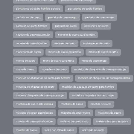
pantalones de cuero mujer zara
pantalones de cuero mujer
pantalones de cuero hombre baratos
pantalones de cuero hombre
pantalones de cuero
pantalon de cuero negro
pantalon de cuero mujer
pantalon de cuero hombre
pantalon de cuero
neceseres de cuero
neceser de cuero para mujer
neceser de cuero para hombre
neceser de cuero hombre
neceser de cuero
muñequeras de cuero
muñequera de cuero
monos de cuero para moto
monos de cuero baratos
monos de cuero
mono de cuero para moto
mono de cuero moto
mono de cuero
monederos de cuero
modelos de chaquetas de cuero para mujer
modelos de chaquetas de cuero para hombre
modelos de chaquetas de cuero para dama
modelos de chaquetas de cuero
modelos de casacas de cuero para hombre
modelos chaquetas de cuero para mujer
modelos chaquetas de cuero mujer
mochilas de cuero artesanales
mochilas de cuero
mochila de cuero
maquina de coser cuero barata
maquina de coser cuero
maletines de cuero
maletas de cuero para hombre
maletas de cuero moto
maletas de cuero antiguas
maletas de cuero
looks con falda de cuero
look falda de cuero