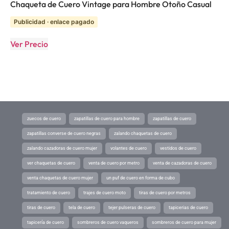
Chaqueta de Cuero Vintage para Hombre Otoño Casual
Publicidad · enlace pagado
Ver Precio
zuecos de cuero
zapatillas de cuero para hombre
zapatillas de cuero
zapatillas converse de cuero negras
zalando chaquetas de cuero
zalando cazadoras de cuero mujer
volantes de cuero
vestidos de cuero
ver chaquetas de cuero
venta de cuero por metro
venta de cazadoras de cuero
venta chaquetas de cuero mujer
un puf de cuero en forma de cubo
tratamiento de cuero
trajes de cuero moto
tiras de cuero por metros
tiras de cuero
tela de cuero
tejer pulseras de cuero
tapicerias de cuero
tapicería de cuero
sombreros de cuero vaqueros
sombreros de cuero para mujer