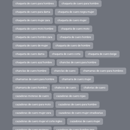
chaqueta de cuero para hombres
chaqueta de cuero para hombre
chaqueta de cuero para dama
chaqueta de cuero negra mujer
chaqueta de cuero mujer zara
chaqueta de cuero mujer
chaqueta de cuero moto hombre
chaqueta de cuero moto
chaqueta de cuero hombre zara
chaqueta de cuero hombre
chaqueta de cuero de mujer
chaqueta de cuero de hombre
chaqueta de cuero dama
chaqueta de cuero corta
chaqueta de cuero beige
chaqueta de cuero azul hombre
chanclas de cuero para hombre
chanclas de cuero hombre
chanclas de cuero
chamarras de cuero para hombres
chamarras de cuero para hombre
chamarra de cuero mujer
chamarra de cuero hombre
chalecos de cuero
chaketas de cuero
cazadoras moteras de cuero
cazadoras de cuero rojas
cazadoras de cuero para moto
cazadoras de cuero para hombre
cazadoras de cuero mujer zara
cazadoras de cuero mujer stradivarius
cazadoras de cuero mujer el corte ingles
cazadoras de cuero mujer
cazadoras de cuero moteras
cazadoras de cuero hombre zara