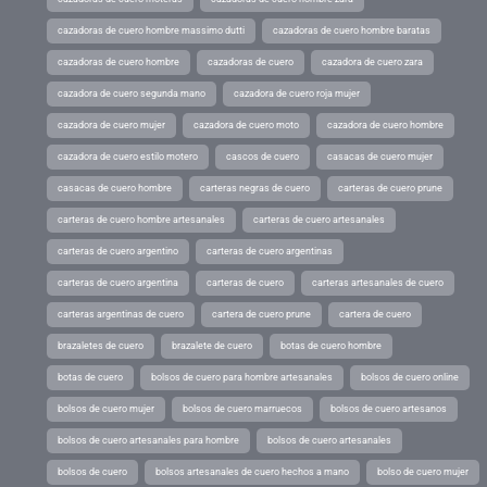
cazadoras de cuero hombre massimo dutti
cazadoras de cuero hombre baratas
cazadoras de cuero hombre
cazadoras de cuero
cazadora de cuero zara
cazadora de cuero segunda mano
cazadora de cuero roja mujer
cazadora de cuero mujer
cazadora de cuero moto
cazadora de cuero hombre
cazadora de cuero estilo motero
cascos de cuero
casacas de cuero mujer
casacas de cuero hombre
carteras negras de cuero
carteras de cuero prune
carteras de cuero hombre artesanales
carteras de cuero artesanales
carteras de cuero argentino
carteras de cuero argentinas
carteras de cuero argentina
carteras de cuero
carteras artesanales de cuero
carteras argentinas de cuero
cartera de cuero prune
cartera de cuero
brazaletes de cuero
brazalete de cuero
botas de cuero hombre
botas de cuero
bolsos de cuero para hombre artesanales
bolsos de cuero online
bolsos de cuero mujer
bolsos de cuero marruecos
bolsos de cuero artesanos
bolsos de cuero artesanales para hombre
bolsos de cuero artesanales
bolsos de cuero
bolsos artesanales de cuero hechos a mano
bolso de cuero mujer