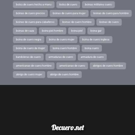
bolso de cuero hecho a mano
bolso de cuero
boinas militares cuero
boinas de cuero precios
boinas de cuero para mujer
boinas de cuero para hombre
boinas de cuero para caballeros
boinas de cuero hombre
boinas de cuero
boinas de caza
boina piel hombre
boina piel
boina gar
boina de cuero negra
boina de cuero mujer
boina de cuero inglesa
boina de cuero de mujer
boina cuero hombre
boina cuero
bandoleras de cuero
armaduras de cuero
armadura de cuero
americanas de cuero hombre
americanas de cuero
abrigos de cuero hombre
abrigo de cuero mujer
abrigo de cuero hombre
Decuero.net