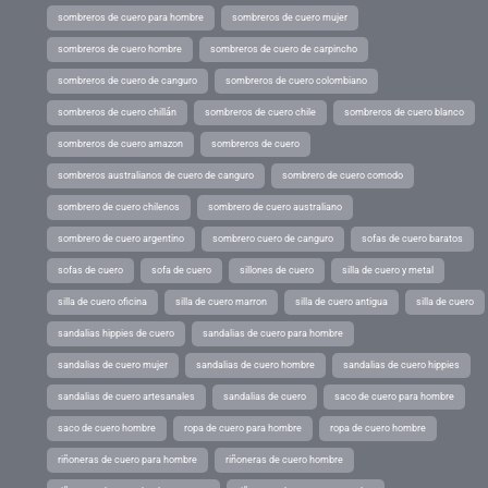
sombreros de cuero para hombre
sombreros de cuero mujer
sombreros de cuero hombre
sombreros de cuero de carpincho
sombreros de cuero de canguro
sombreros de cuero colombiano
sombreros de cuero chillán
sombreros de cuero chile
sombreros de cuero blanco
sombreros de cuero amazon
sombreros de cuero
sombreros australianos de cuero de canguro
sombrero de cuero comodo
sombrero de cuero chilenos
sombrero de cuero australiano
sombrero de cuero argentino
sombrero cuero de canguro
sofas de cuero baratos
sofas de cuero
sofa de cuero
sillones de cuero
silla de cuero y metal
silla de cuero oficina
silla de cuero marron
silla de cuero antigua
silla de cuero
sandalias hippies de cuero
sandalias de cuero para hombre
sandalias de cuero mujer
sandalias de cuero hombre
sandalias de cuero hippies
sandalias de cuero artesanales
sandalias de cuero
saco de cuero para hombre
saco de cuero hombre
ropa de cuero para hombre
ropa de cuero hombre
riñoneras de cuero para hombre
riñoneras de cuero hombre