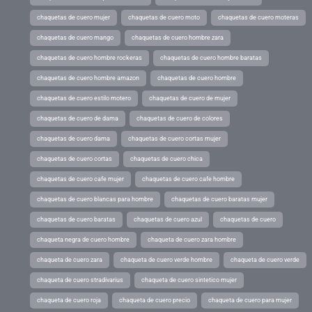
chaquetas de cuero mujer
chaquetas de cuero moto
chaquetas de cuero moteras
chaquetas de cuero mango
chaquetas de cuero hombre zara
chaquetas de cuero hombre rockeras
chaquetas de cuero hombre baratas
chaquetas de cuero hombre amazon
chaquetas de cuero hombre
chaquetas de cuero estilo motero
chaquetas de cuero de mujer
chaquetas de cuero de dama
chaquetas de cuero de colores
chaquetas de cuero dama
chaquetas de cuero cortas mujer
chaquetas de cuero cortas
chaquetas de cuero chica
chaquetas de cuero cafe mujer
chaquetas de cuero cafe hombre
chaquetas de cuero blancas para hombre
chaquetas de cuero baratas mujer
chaquetas de cuero baratas
chaquetas de cuero azul
chaquetas de cuero
chaqueta negra de cuero hombre
chaqueta de cuero zara hombre
chaqueta de cuero zara
chaqueta de cuero verde hombre
chaqueta de cuero verde
chaqueta de cuero stradivarius
chaqueta de cuero sintetico mujer
chaqueta de cuero roja
chaqueta de cuero precio
chaqueta de cuero para mujer