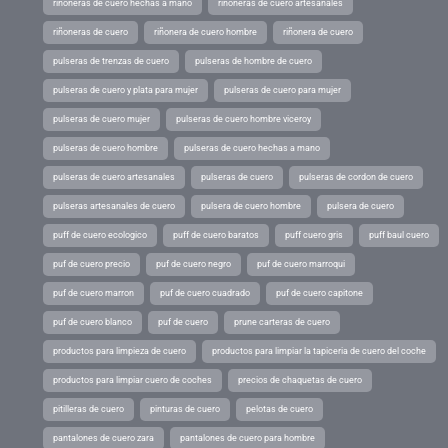
riñoneras de cuero hechas a mano
riñoneras de cuero artesanales
riñoneras de cuero
riñonera de cuero hombre
riñonera de cuero
pulseras de trenzas de cuero
pulseras de hombre de cuero
pulseras de cuero y plata para mujer
pulseras de cuero para mujer
pulseras de cuero mujer
pulseras de cuero hombre viceroy
pulseras de cuero hombre
pulseras de cuero hechas a mano
pulseras de cuero artesanales
pulseras de cuero
pulseras de cordon de cuero
pulseras artesanales de cuero
pulsera de cuero hombre
pulsera de cuero
puff de cuero ecologico
puff de cuero baratos
puff cuero gris
puff baul cuero
puf de cuero precio
puf de cuero negro
puf de cuero marroqui
puf de cuero marron
puf de cuero cuadrado
puf de cuero capitone
puf de cuero blanco
puf de cuero
prune carteras de cuero
productos para limpieza de cuero
productos para limpiar la tapiceria de cuero del coche
productos para limpiar cuero de coches
precios de chaquetas de cuero
pitilleras de cuero
pinturas de cuero
pelotas de cuero
pantalones de cuero zara
pantalones de cuero para hombre