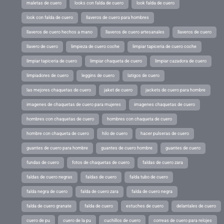
maletas de cuero
looks con falda de cuero
look falda de cuero
look con falda de cuero
llaveros de cuero para hombres
llaveros de cuero hechos a mano
llaveros de cuero artesanales
llaveros de cuero
llavero de cuero
limpieza de cuero coche
limpiar tapiceria de cuero coche
limpiar tapiceria de cuero
limpiar chaqueta de cuero
limpiar cazadora de cuero
limpiadores de cuero
leggins de cuero
latigos de cuero
las mejores chaquetas de cuero
jaket de cuero
jackets de cuero para hombre
imagenes de chaquetas de cuero para mujeres
imagenes chaquetas de cuero
hombres con chaquetas de cuero
hombres con chaqueta de cuero
hombre con chaqueta de cuero
hilo de cuero
hacer pulseras de cuero
guantes de cuero para hombre
guantes de cuero hombre
guantes de cuero
fundas de cuero
fotos de chaquetas de cuero
faldas de cuero zara
faldas de cuero negras
faldas de cuero
falda tubo de cuero
falda negra de cuero
falda de cuero zara
falda de cuero negra
falda de cuero granate
falda de cuero
estuches de cuero
delantales de cuero
cuero de pu
cuero de la pu
cuchillos de cuero
correas de cuero para relojes