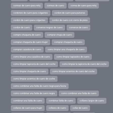
correas de cuero para reloj
correas de cuero
correa de cuero para reloj
cordones de cuero para colgantes
cordon de cuero para pulseras
cordon de cuero para colgantes
cordon de cuero con cierre de plata
cordon de cuero
converse negras de cuero
converse de cuero
compro chaqueta de cuero
comprar chupa de cuero
comprar chaqueta de cuero mujer
comprar chaqueta de cuero
comprar cazadora de cuero
como limpiar una chaqueta de cuero
como limpiar una cazadora de cuero
como limpiar tapizados de cuero
como limpiar tapiceria de cuero del coche
como limpiar la tapiceria de cuero del coche
como limpiar chaqueta de cuero
como limpiar asientos de cuero del coche
como limpiar asientos de cuero de coche
como combinar una falda de cuero negra para fiesta
como combinar una falda de cuero negra
como combinar una falda de cuero
combinar una falda de cuero
combinar falda de cuero
collares largos de cuero
collares de cuero para mujer
collares de cuero
collar de cuero