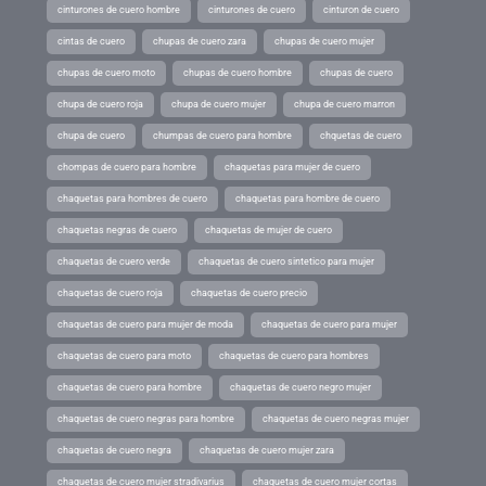
cinturones de cuero hombre
cinturones de cuero
cinturon de cuero
cintas de cuero
chupas de cuero zara
chupas de cuero mujer
chupas de cuero moto
chupas de cuero hombre
chupas de cuero
chupa de cuero roja
chupa de cuero mujer
chupa de cuero marron
chupa de cuero
chumpas de cuero para hombre
chquetas de cuero
chompas de cuero para hombre
chaquetas para mujer de cuero
chaquetas para hombres de cuero
chaquetas para hombre de cuero
chaquetas negras de cuero
chaquetas de mujer de cuero
chaquetas de cuero verde
chaquetas de cuero sintetico para mujer
chaquetas de cuero roja
chaquetas de cuero precio
chaquetas de cuero para mujer de moda
chaquetas de cuero para mujer
chaquetas de cuero para moto
chaquetas de cuero para hombres
chaquetas de cuero para hombre
chaquetas de cuero negro mujer
chaquetas de cuero negras para hombre
chaquetas de cuero negras mujer
chaquetas de cuero negra
chaquetas de cuero mujer zara
chaquetas de cuero mujer stradivarius
chaquetas de cuero mujer cortas