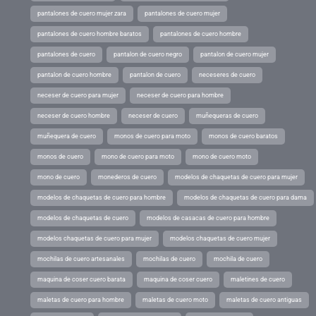
pantalones de cuero mujer zara
pantalones de cuero mujer
pantalones de cuero hombre baratos
pantalones de cuero hombre
pantalones de cuero
pantalon de cuero negro
pantalon de cuero mujer
pantalon de cuero hombre
pantalon de cuero
neceseres de cuero
neceser de cuero para mujer
neceser de cuero para hombre
neceser de cuero hombre
neceser de cuero
muñequeras de cuero
muñequera de cuero
monos de cuero para moto
monos de cuero baratos
monos de cuero
mono de cuero para moto
mono de cuero moto
mono de cuero
monederos de cuero
modelos de chaquetas de cuero para mujer
modelos de chaquetas de cuero para hombre
modelos de chaquetas de cuero para dama
modelos de chaquetas de cuero
modelos de casacas de cuero para hombre
modelos chaquetas de cuero para mujer
modelos chaquetas de cuero mujer
mochilas de cuero artesanales
mochilas de cuero
mochila de cuero
maquina de coser cuero barata
maquina de coser cuero
maletines de cuero
maletas de cuero para hombre
maletas de cuero moto
maletas de cuero antiguas