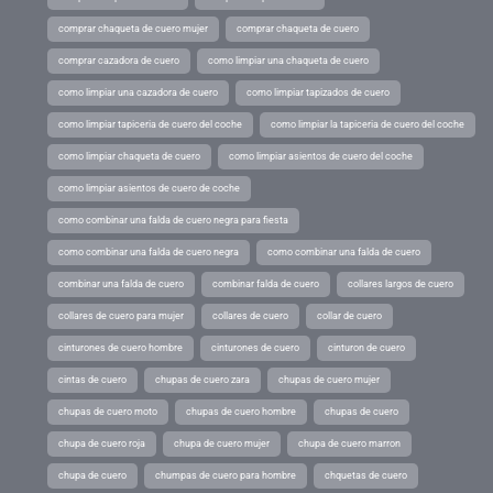
comprar chaqueta de cuero mujer
comprar chaqueta de cuero
comprar cazadora de cuero
como limpiar una chaqueta de cuero
como limpiar una cazadora de cuero
como limpiar tapizados de cuero
como limpiar tapiceria de cuero del coche
como limpiar la tapiceria de cuero del coche
como limpiar chaqueta de cuero
como limpiar asientos de cuero del coche
como limpiar asientos de cuero de coche
como combinar una falda de cuero negra para fiesta
como combinar una falda de cuero negra
como combinar una falda de cuero
combinar una falda de cuero
combinar falda de cuero
collares largos de cuero
collares de cuero para mujer
collares de cuero
collar de cuero
cinturones de cuero hombre
cinturones de cuero
cinturon de cuero
cintas de cuero
chupas de cuero zara
chupas de cuero mujer
chupas de cuero moto
chupas de cuero hombre
chupas de cuero
chupa de cuero roja
chupa de cuero mujer
chupa de cuero marron
chupa de cuero
chumpas de cuero para hombre
chquetas de cuero