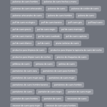
pulseras de cuero hombre
pulseras de cuero hechas a mano
pulseras de cuero artesanales
pulseras de cuero
pulseras de cordon de cuero
pulseras artesanales de cuero
pulsera de cuero hombre
pulsera de cuero
puff de cuero ecologico
puff de cuero baratos
puff cuero gris
puff baul cuero
puf de cuero precio
puf de cuero negro
puf de cuero marroqui
puf de cuero marron
puf de cuero cuadrado
puf de cuero capitone
puf de cuero blanco
puf de cuero
prune carteras de cuero
productos para limpieza de cuero
productos para limpiar la tapiceria de cuero del coche
productos para limpiar cuero de coches
precios de chaquetas de cuero
pitilleras de cuero
pinturas de cuero
pelotas de cuero
pantalones de cuero zara
pantalones de cuero para hombre
pantalones de cuero mujer zara
pantalones de cuero mujer
pantalones de cuero hombre baratos
pantalones de cuero hombre
pantalones de cuero
pantalon de cuero negro
pantalon de cuero mujer
pantalon de cuero hombre
pantalon de cuero
neceseres de cuero
neceser de cuero para mujer
neceser de cuero para hombre