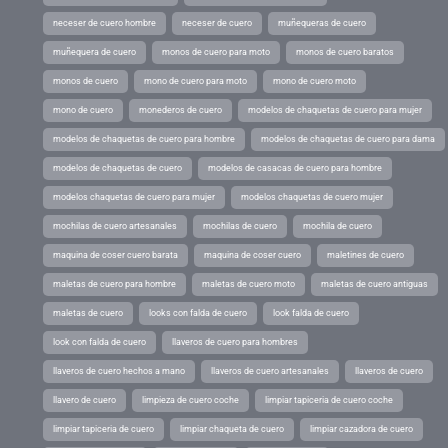
neceser de cuero hombre
neceser de cuero
muñequeras de cuero
muñequera de cuero
monos de cuero para moto
monos de cuero baratos
monos de cuero
mono de cuero para moto
mono de cuero moto
mono de cuero
monederos de cuero
modelos de chaquetas de cuero para mujer
modelos de chaquetas de cuero para hombre
modelos de chaquetas de cuero para dama
modelos de chaquetas de cuero
modelos de casacas de cuero para hombre
modelos chaquetas de cuero para mujer
modelos chaquetas de cuero mujer
mochilas de cuero artesanales
mochilas de cuero
mochila de cuero
maquina de coser cuero barata
maquina de coser cuero
maletines de cuero
maletas de cuero para hombre
maletas de cuero moto
maletas de cuero antiguas
maletas de cuero
looks con falda de cuero
look falda de cuero
look con falda de cuero
llaveros de cuero para hombres
llaveros de cuero hechos a mano
llaveros de cuero artesanales
llaveros de cuero
llavero de cuero
limpieza de cuero coche
limpiar tapiceria de cuero coche
limpiar tapiceria de cuero
limpiar chaqueta de cuero
limpiar cazadora de cuero