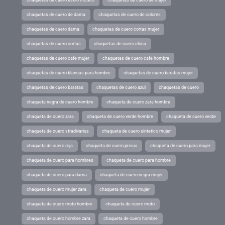
chaquetas de cuero estilo motero
chaquetas de cuero de mujer
chaquetas de cuero de dama
chaquetas de cuero de colores
chaquetas de cuero dama
chaquetas de cuero cortas mujer
chaquetas de cuero cortas
chaquetas de cuero chica
chaquetas de cuero cafe mujer
chaquetas de cuero cafe hombre
chaquetas de cuero blancas para hombre
chaquetas de cuero baratas mujer
chaquetas de cuero baratas
chaquetas de cuero azul
chaquetas de cuero
chaqueta negra de cuero hombre
chaqueta de cuero zara hombre
chaqueta de cuero zara
chaqueta de cuero verde hombre
chaqueta de cuero verde
chaqueta de cuero stradivarius
chaqueta de cuero sintetico mujer
chaqueta de cuero roja
chaqueta de cuero precio
chaqueta de cuero para mujer
chaqueta de cuero para hombres
chaqueta de cuero para hombre
chaqueta de cuero para dama
chaqueta de cuero negra mujer
chaqueta de cuero mujer zara
chaqueta de cuero mujer
chaqueta de cuero moto hombre
chaqueta de cuero moto
chaqueta de cuero hombre zara
chaqueta de cuero hombre