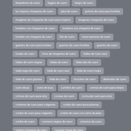
limpiadores de cuero
leggins de cuero
latigos de cuero
las mejores chaquetas de cuero
jaket de cuero
jackets de cuero para hombre
imagenes de chaquetas de cuero para mujeres
imagenes chaquetas de cuero
hombres con chaquetas de cuero
hombres con chaqueta de cuero
hombre con chaqueta de cuero
hilo de cuero
hacer pulseras de cuero
guantes de cuero para hombre
guantes de cuero hombre
guantes de cuero
fundas de cuero
fotos de chaquetas de cuero
faldas de cuero zara
faldas de cuero negras
faldas de cuero
falda tubo de cuero
falda negra de cuero
falda de cuero zara
falda de cuero negra
falda de cuero granate
falda de cuero
estuches de cuero
delantales de cuero
cuero de pu
cuero de la pu
cuchillos de cuero
correas de cuero para relojes
correas de cuero para reloj
correas de cuero
correa de cuero para reloj
cordones de cuero para colgantes
cordon de cuero para pulseras
cordon de cuero para colgantes
cordon de cuero con cierre de plata
cordon de cuero
converse negras de cuero
converse de cuero
compro chaqueta de cuero
comprar chupa de cuero