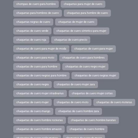
chompas de cuero para hombre
chaquetas para mujer de cuero
chaquetas para hombres de cuero
chaquetas para hombre de cuero
chaquetas negras de cuero
chaquetas de mujer de cuero
chaquetas de cuero verde
chaquetas de cuero sintetico para mujer
chaquetas de cuero roja
chaquetas de cuero precio
chaquetas de cuero para mujer de moda
chaquetas de cuero para mujer
chaquetas de cuero para moto
chaquetas de cuero para hombres
chaquetas de cuero para hombre
chaquetas de cuero negro mujer
chaquetas de cuero negras para hombre
chaquetas de cuero negras mujer
chaquetas de cuero negra
chaquetas de cuero mujer zara
chaquetas de cuero mujer stradivarius
chaquetas de cuero mujer cortas
chaquetas de cuero mujer
chaquetas de cuero moto
chaquetas de cuero moteras
chaquetas de cuero mango
chaquetas de cuero hombre zara
chaquetas de cuero hombre rockeras
chaquetas de cuero hombre baratas
chaquetas de cuero hombre amazon
chaquetas de cuero hombre