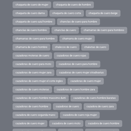
chaqueta de cuero de mujer
chaqueta de cuero de hombre
chaqueta de cuero dama
chaqueta de cuero corta
chaqueta de cuero beige
chaqueta de cuero azul hombre
chanclas de cuero para hombre
chanclas de cuero hombre
chanclas de cuero
chamarras de cuero para hombres
chamarras de cuero para hombre
chamarra de cuero mujer
chamarra de cuero hombre
chalecos de cuero
chaketas de cuero
cazadoras moteras de cuero
cazadoras de cuero rojas
cazadoras de cuero para moto
cazadoras de cuero para hombre
cazadoras de cuero mujer zara
cazadoras de cuero mujer stradivarius
cazadoras de cuero mujer el corte ingles
cazadoras de cuero mujer
cazadoras de cuero moteras
cazadoras de cuero hombre zara
cazadoras de cuero hombre massimo dutti
cazadoras de cuero hombre baratas
cazadoras de cuero hombre
cazadoras de cuero
cazadora de cuero zara
cazadora de cuero segunda mano
cazadora de cuero roja mujer
cazadora de cuero mujer
cazadora de cuero moto
cazadora de cuero hombre