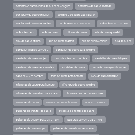
sombreros australianos de cuero de canguro
sombrero de cuero comodo
sombrero de cuero chilenos
sombrero de cuero australiano
sombrero de cuero argentino
sombrero cuero de canguro
sofas de cuero baratos
sofas de cuero
sofa de cuero
sillones de cuero
silla de cuero y metal
silla de cuero oficina
silla de cuero marron
silla de cuero antigua
silla de cuero
sandalias hippies de cuero
sandalias de cuero para hombre
sandalias de cuero mujer
sandalias de cuero hombre
sandalias de cuero hippies
sandalias de cuero artesanales
sandalias de cuero
saco de cuero para hombre
saco de cuero hombre
ropa de cuero para hombre
ropa de cuero hombre
riñoneras de cuero para hombre
riñoneras de cuero hombre
riñoneras de cuero hechas a mano
riñoneras de cuero artesanales
riñoneras de cuero
riñonera de cuero hombre
riñonera de cuero
pulseras de trenzas de cuero
pulseras de hombre de cuero
pulseras de cuero y plata para mujer
pulseras de cuero para mujer
pulseras de cuero mujer
pulseras de cuero hombre viceroy