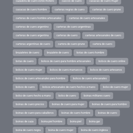
cazadora de cuero estilo motero
cascos de cuero
casacas de cuero mujer
casacas de cuero hombre
carteras negras de cuero
carteras de cuero prune
carteras de cuero hombre artesanales
carteras de cuero artesanales
carteras de cuero argentino
carteras de cuero argentinas
carteras de cuero argentina
carteras de cuero
carteras artesanales de cuero
carteras argentinas de cuero
cartera de cuero prune
cartera de cuero
brazaletes de cuero
brazalete de cuero
botas de cuero hombre
botas de cuero
bolsos de cuero para hombre artesanales
bolsos de cuero online
bolsos de cuero mujer
bolsos de cuero marruecos
bolsos de cuero artesanos
bolsos de cuero artesanales para hombre
bolsos de cuero artesanales
bolsos de cuero
bolsos artesanales de cuero hechos a mano
bolso de cuero mujer
bolso de cuero hecho a mano
bolso de cuero
boinas militares cuero
boinas de cuero precios
boinas de cuero para mujer
boinas de cuero para hombre
boinas de cuero para caballeros
boinas de cuero hombre
boinas de cuero
boinas de caza
boina piel hombre
boina piel
boina gar
boina de cuero negra
boina de cuero mujer
boina de cuero inglesa