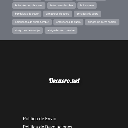
boina de cuero de mujer
boina cuero hombre
boina cuero
bandoleras de cuero
armaduras de cuero
armadura de cuero
americanas de cuero hombre
americanas de cuero
abrigos de cuero hombre
abrigo de cuero mujer
abrigo de cuero hombre
Decuero.net
Política de Envío
Política de Devoluciones