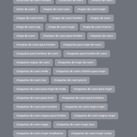
cinturones de cuero hombre
cinturones de cuero
cinturon de cuero
cintas de cuero
chupas de cuero zara
chupas de cuero mujer
chupas de cuero moto
chupas de cuero hombre
chupas de cuero
chupa de cuero roja
chupa de cuero mujer
chupa de cuero marron
chupa de cuero
chumpas de cuero para hombre
chquetas de cuero
chompas de cuero para hombre
chaquetas para mujer de cuero
chaquetas para hombres de cuero
chaquetas para hombre de cuero
chaquetas negras de cuero
chaquetas de mujer de cuero
chaquetas de cuero verde
chaquetas de cuero sintetico para mujer
chaquetas de cuero roja
chaquetas de cuero precio
chaquetas de cuero para mujer de moda
chaquetas de cuero para mujer
chaquetas de cuero para moto
chaquetas de cuero para hombres
chaquetas de cuero para hombre
chaquetas de cuero negro mujer
chaquetas de cuero negras para hombre
chaquetas de cuero negras mujer
chaquetas de cuero negra
chaquetas de cuero mujer zara
chaquetas de cuero mujer stradivarius
chaquetas de cuero mujer cortas