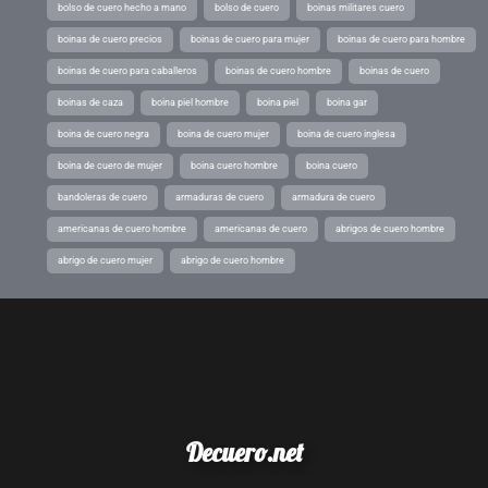
bolso de cuero hecho a mano
bolso de cuero
boinas militares cuero
boinas de cuero precios
boinas de cuero para mujer
boinas de cuero para hombre
boinas de cuero para caballeros
boinas de cuero hombre
boinas de cuero
boinas de caza
boina piel hombre
boina piel
boina gar
boina de cuero negra
boina de cuero mujer
boina de cuero inglesa
boina de cuero de mujer
boina cuero hombre
boina cuero
bandoleras de cuero
armaduras de cuero
armadura de cuero
americanas de cuero hombre
americanas de cuero
abrigos de cuero hombre
abrigo de cuero mujer
abrigo de cuero hombre
Decuero.net