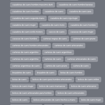
cazadoras de cuero hombre massimo dutti
cazadoras de cuero hombre baratas
cazadoras de cuero hombre
cazadoras de cuero
cazadora de cuero zara
cazadora de cuero segunda mano
cazadora de cuero roja mujer
cazadora de cuero mujer
cazadora de cuero moto
cazadora de cuero hombre
cazadora de cuero estilo motero
cascos de cuero
casacas de cuero mujer
casacas de cuero hombre
carteras negras de cuero
carteras de cuero prune
carteras de cuero hombre artesanales
carteras de cuero artesanales
carteras de cuero argentino
carteras de cuero argentinas
carteras de cuero argentina
carteras de cuero
carteras artesanales de cuero
carteras argentinas de cuero
cartera de cuero prune
cartera de cuero
brazaletes de cuero
brazalete de cuero
botas de cuero hombre
botas de cuero
bolsos de cuero para hombre artesanales
bolsos de cuero online
bolsos de cuero mujer
bolsos de cuero marruecos
bolsos de cuero artesanos
bolsos de cuero artesanales para hombre
bolsos de cuero artesanales
bolsos de cuero
bolsos artesanales de cuero hechos a mano
bolso de cuero mujer