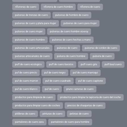
riñoneras de cuero
riñonera de cuero hombre
riñonera de cuero
pulseras de trenzas de cuero
pulseras de hombre de cuero
pulseras de cuero y plata para mujer
pulseras de cuero para mujer
pulseras de cuero mujer
pulseras de cuero hombre viceroy
pulseras de cuero hombre
pulseras de cuero hechas a mano
pulseras de cuero artesanales
pulseras de cuero
pulseras de cordon de cuero
pulseras artesanales de cuero
pulsera de cuero hombre
pulsera de cuero
puff de cuero ecologico
puff de cuero baratos
puff cuero gris
puff baul cuero
puf de cuero precio
puf de cuero negro
puf de cuero marroqui
puf de cuero marron
puf de cuero cuadrado
puf de cuero capitone
puf de cuero blanco
puf de cuero
prune carteras de cuero
productos para limpieza de cuero
productos para limpiar la tapiceria de cuero del coche
productos para limpiar cuero de coches
precios de chaquetas de cuero
pitilleras de cuero
pinturas de cuero
pelotas de cuero
pantalones de cuero zara
pantalones de cuero para hombre