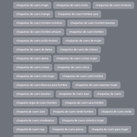
chaquetas de cuero mujer
chaquetas de cuero moto
chaquetas de cuero moteras
chaquetas de cuero mango
chaquetas de cuero hombre zara
chaquetas de cuero hombre rockeras
chaquetas de cuero hombre baratas
chaquetas de cuero hombre amazon
chaquetas de cuero hombre
chaquetas de cuero estilo motero
chaquetas de cuero de mujer
chaquetas de cuero de dama
chaquetas de cuero de colores
chaquetas de cuero dama
chaquetas de cuero cortas mujer
chaquetas de cuero cortas
chaquetas de cuero chica
chaquetas de cuero cafe mujer
chaquetas de cuero cafe hombre
chaquetas de cuero blancas para hombre
chaquetas de cuero baratas mujer
chaquetas de cuero baratas
chaquetas de cuero azul
chaquetas de cuero
chaqueta negra de cuero hombre
chaqueta de cuero zara hombre
chaqueta de cuero zara
chaqueta de cuero verde hombre
chaqueta de cuero verde
chaqueta de cuero stradivarius
chaqueta de cuero sintetico mujer
chaqueta de cuero roja
chaqueta de cuero precio
chaqueta de cuero para mujer