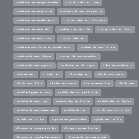
sombreros de cuero para hombre
sombreros de cuero mujer
sombreros de cuero hombre
sombreros de cuero de carpincho
sombreros de cuero de canguro
sombreros de cuero colombiano
sombreros de cuero chillán
sombreros de cuero chile
sombreros de cuero blanco
sombreros de cuero amazon
sombreros de cuero
sombreros australianos de cuero de canguro
sombrero de cuero comodo
sombrero de cuero chilenos
sombrero de cuero australiano
sombrero de cuero argentino
sombrero cuero de canguro
sofas de cuero baratos
sofas de cuero
sofa de cuero
sillones de cuero
silla de cuero y metal
silla de cuero oficina
silla de cuero marron
silla de cuero antigua
silla de cuero
sandalias hippies de cuero
sandalias de cuero para hombre
sandalias de cuero mujer
sandalias de cuero hombre
sandalias de cuero hippies
sandalias de cuero artesanales
sandalias de cuero
saco de cuero para hombre
saco de cuero hombre
ropa de cuero para hombre
ropa de cuero hombre
riñoneras de cuero para hombre
riñoneras de cuero hombre
riñoneras de cuero hechas a mano
riñoneras de cuero artesanales