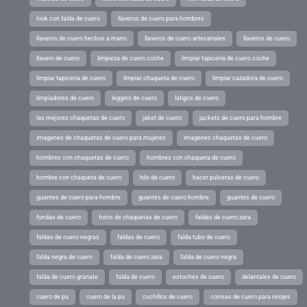
look con falda de cuero
llaveros de cuero para hombres
llaveros de cuero hechos a mano
llaveros de cuero artesanales
llaveros de cuero
llavero de cuero
limpieza de cuero coche
limpiar tapiceria de cuero coche
limpiar tapiceria de cuero
limpiar chaqueta de cuero
limpiar cazadora de cuero
limpiadores de cuero
leggins de cuero
latigos de cuero
las mejores chaquetas de cuero
jaket de cuero
jackets de cuero para hombre
imagenes de chaquetas de cuero para mujeres
imagenes chaquetas de cuero
hombres con chaquetas de cuero
hombres con chaqueta de cuero
hombre con chaqueta de cuero
hilo de cuero
hacer pulseras de cuero
guantes de cuero para hombre
guantes de cuero hombre
guantes de cuero
fundas de cuero
fotos de chaquetas de cuero
faldas de cuero zara
faldas de cuero negras
faldas de cuero
falda tubo de cuero
falda negra de cuero
falda de cuero zara
falda de cuero negra
falda de cuero granate
falda de cuero
estuches de cuero
delantales de cuero
cuero de pu
cuero de la pu
cuchillos de cuero
correas de cuero para relojes