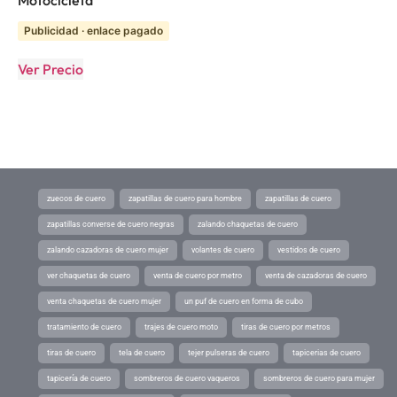
Publicidad · enlace pagado
Ver Precio
zuecos de cuero
zapatillas de cuero para hombre
zapatillas de cuero
zapatillas converse de cuero negras
zalando chaquetas de cuero
zalando cazadoras de cuero mujer
volantes de cuero
vestidos de cuero
ver chaquetas de cuero
venta de cuero por metro
venta de cazadoras de cuero
venta chaquetas de cuero mujer
un puf de cuero en forma de cubo
tratamiento de cuero
trajes de cuero moto
tiras de cuero por metros
tiras de cuero
tela de cuero
tejer pulseras de cuero
tapicerias de cuero
tapicería de cuero
sombreros de cuero vaqueros
sombreros de cuero para mujer