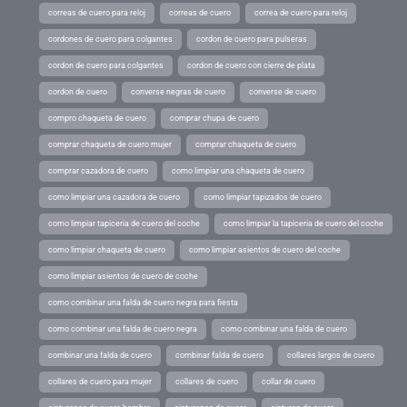
correas de cuero para reloj
correas de cuero
correa de cuero para reloj
cordones de cuero para colgantes
cordon de cuero para pulseras
cordon de cuero para colgantes
cordon de cuero con cierre de plata
cordon de cuero
converse negras de cuero
converse de cuero
compro chaqueta de cuero
comprar chupa de cuero
comprar chaqueta de cuero mujer
comprar chaqueta de cuero
comprar cazadora de cuero
como limpiar una chaqueta de cuero
como limpiar una cazadora de cuero
como limpiar tapizados de cuero
como limpiar tapiceria de cuero del coche
como limpiar la tapiceria de cuero del coche
como limpiar chaqueta de cuero
como limpiar asientos de cuero del coche
como limpiar asientos de cuero de coche
como combinar una falda de cuero negra para fiesta
como combinar una falda de cuero negra
como combinar una falda de cuero
combinar una falda de cuero
combinar falda de cuero
collares largos de cuero
collares de cuero para mujer
collares de cuero
collar de cuero