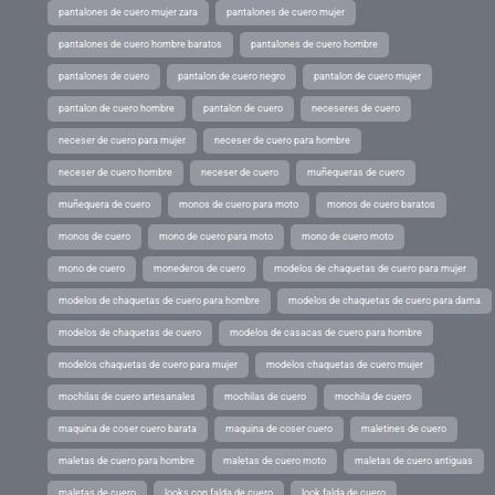
pantalones de cuero mujer zara
pantalones de cuero mujer
pantalones de cuero hombre baratos
pantalones de cuero hombre
pantalones de cuero
pantalon de cuero negro
pantalon de cuero mujer
pantalon de cuero hombre
pantalon de cuero
neceseres de cuero
neceser de cuero para mujer
neceser de cuero para hombre
neceser de cuero hombre
neceser de cuero
muñequeras de cuero
muñequera de cuero
monos de cuero para moto
monos de cuero baratos
monos de cuero
mono de cuero para moto
mono de cuero moto
mono de cuero
monederos de cuero
modelos de chaquetas de cuero para mujer
modelos de chaquetas de cuero para hombre
modelos de chaquetas de cuero para dama
modelos de chaquetas de cuero
modelos de casacas de cuero para hombre
modelos chaquetas de cuero para mujer
modelos chaquetas de cuero mujer
mochilas de cuero artesanales
mochilas de cuero
mochila de cuero
maquina de coser cuero barata
maquina de coser cuero
maletines de cuero
maletas de cuero para hombre
maletas de cuero moto
maletas de cuero antiguas
maletas de cuero
looks con falda de cuero
look falda de cuero