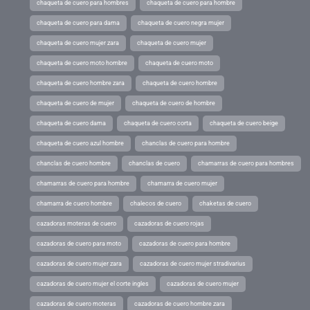
chaqueta de cuero para hombres
chaqueta de cuero para hombre
chaqueta de cuero para dama
chaqueta de cuero negra mujer
chaqueta de cuero mujer zara
chaqueta de cuero mujer
chaqueta de cuero moto hombre
chaqueta de cuero moto
chaqueta de cuero hombre zara
chaqueta de cuero hombre
chaqueta de cuero de mujer
chaqueta de cuero de hombre
chaqueta de cuero dama
chaqueta de cuero corta
chaqueta de cuero beige
chaqueta de cuero azul hombre
chanclas de cuero para hombre
chanclas de cuero hombre
chanclas de cuero
chamarras de cuero para hombres
chamarras de cuero para hombre
chamarra de cuero mujer
chamarra de cuero hombre
chalecos de cuero
chaketas de cuero
cazadoras moteras de cuero
cazadoras de cuero rojas
cazadoras de cuero para moto
cazadoras de cuero para hombre
cazadoras de cuero mujer zara
cazadoras de cuero mujer stradivarius
cazadoras de cuero mujer el corte ingles
cazadoras de cuero mujer
cazadoras de cuero moteras
cazadoras de cuero hombre zara