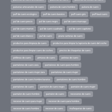
pulseras artesanales de cuero
pulsera de cuero hombre
pulsera de cuero
puff de cuero ecologico
puff de cuero baratos
puff cuero gris
puff baul cuero
puf de cuero precio
puf de cuero negro
puf de cuero marroqui
puf de cuero marron
puf de cuero cuadrado
puf de cuero capitone
puf de cuero blanco
puf de cuero
prune carteras de cuero
productos para limpieza de cuero
productos para limpiar la tapiceria de cuero del coche
productos para limpiar cuero de coches
precios de chaquetas de cuero
pitilleras de cuero
pinturas de cuero
pelotas de cuero
pantalones de cuero zara
pantalones de cuero para hombre
pantalones de cuero mujer zara
pantalones de cuero mujer
pantalones de cuero hombre baratos
pantalones de cuero hombre
pantalones de cuero
pantalon de cuero negro
pantalon de cuero mujer
pantalon de cuero hombre
pantalon de cuero
neceseres de cuero
neceser de cuero para mujer
neceser de cuero para hombre
neceser de cuero hombre
neceser de cuero
muñequeras de cuero