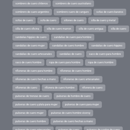
sombrero de cuero chilenos
sombrero de cuero australiano
sombrero de cuero argentino
sombrero cuero de canguro
sofas de cuero baratos
sofas de cuero
sofa de cuero
sillones de cuero
silla de cuero y metal
silla de cuero oficina
silla de cuero marron
silla de cuero antigua
silla de cuero
sandalias hippies de cuero
sandalias de cuero para hombre
sandalias de cuero mujer
sandalias de cuero hombre
sandalias de cuero hippies
sandalias de cuero artesanales
sandalias de cuero
saco de cuero para hombre
saco de cuero hombre
ropa de cuero para hombre
ropa de cuero hombre
riñoneras de cuero para hombre
riñoneras de cuero hombre
riñoneras de cuero hechas a mano
riñoneras de cuero artesanales
riñoneras de cuero
riñonera de cuero hombre
riñonera de cuero
pulseras de trenzas de cuero
pulseras de hombre de cuero
pulseras de cuero y plata para mujer
pulseras de cuero para mujer
pulseras de cuero mujer
pulseras de cuero hombre viceroy
pulseras de cuero hombre
pulseras de cuero hechas a mano
pulseras de cuero artesanales
pulseras de cuero
pulseras de cordon de cuero