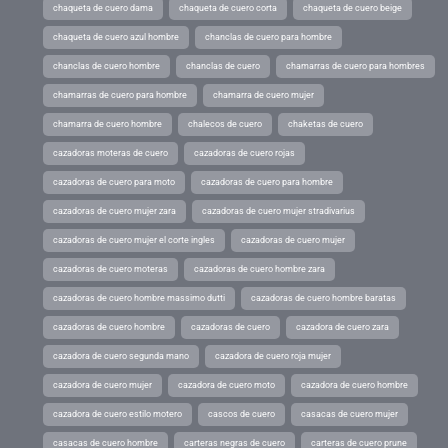
chaqueta de cuero dama
chaqueta de cuero corta
chaqueta de cuero beige
chaqueta de cuero azul hombre
chanclas de cuero para hombre
chanclas de cuero hombre
chanclas de cuero
chamarras de cuero para hombres
chamarras de cuero para hombre
chamarra de cuero mujer
chamarra de cuero hombre
chalecos de cuero
chaketas de cuero
cazadoras moteras de cuero
cazadoras de cuero rojas
cazadoras de cuero para moto
cazadoras de cuero para hombre
cazadoras de cuero mujer zara
cazadoras de cuero mujer stradivarius
cazadoras de cuero mujer el corte ingles
cazadoras de cuero mujer
cazadoras de cuero moteras
cazadoras de cuero hombre zara
cazadoras de cuero hombre massimo dutti
cazadoras de cuero hombre baratas
cazadoras de cuero hombre
cazadoras de cuero
cazadora de cuero zara
cazadora de cuero segunda mano
cazadora de cuero roja mujer
cazadora de cuero mujer
cazadora de cuero moto
cazadora de cuero hombre
cazadora de cuero estilo motero
cascos de cuero
casacas de cuero mujer
casacas de cuero hombre
carteras negras de cuero
carteras de cuero prune