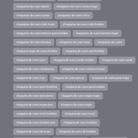
chaquetas de cuero dama
chaquetas de cuero cortas mujer
chaquetas de cuero cortas
chaquetas de cuero chica
chaquetas de cuero cafe mujer
chaquetas de cuero cafe hombre
chaquetas de cuero blancas para hombre
chaquetas de cuero baratas mujer
chaquetas de cuero baratas
chaquetas de cuero azul
chaquetas de cuero
chaqueta negra de cuero hombre
chaqueta de cuero zara hombre
chaqueta de cuero zara
chaqueta de cuero verde hombre
chaqueta de cuero verde
chaqueta de cuero stradivarius
chaqueta de cuero sintetico mujer
chaqueta de cuero roja
chaqueta de cuero precio
chaqueta de cuero para mujer
chaqueta de cuero para hombres
chaqueta de cuero para hombre
chaqueta de cuero para dama
chaqueta de cuero negra mujer
chaqueta de cuero mujer zara
chaqueta de cuero mujer
chaqueta de cuero moto hombre
chaqueta de cuero moto
chaqueta de cuero hombre zara
chaqueta de cuero hombre
chaqueta de cuero de mujer
chaqueta de cuero de hombre