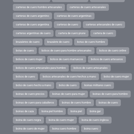
carteras de cuero hombre artesanales
carteras de cuero artesanales
carteras de cuero argentino
carteras de cuero argentinas
carteras de cuero argentina
carteras de cuero
carteras artesanales de cuero
carteras argentinas de cuero
cartera de cuero prune
cartera de cuero
brazaletes de cuero
brazalete de cuero
botas de cuero hombre
botas de cuero
bolsos de cuero para hombre artesanales
bolsos de cuero online
bolsos de cuero mujer
bolsos de cuero marruecos
bolsos de cuero artesanos
bolsos de cuero artesanales para hombre
bolsos de cuero artesanales
bolsos de cuero
bolsos artesanales de cuero hechos a mano
bolso de cuero mujer
bolso de cuero hecho a mano
bolso de cuero
boinas militares cuero
boinas de cuero precios
boinas de cuero para mujer
boinas de cuero para hombre
boinas de cuero para caballeros
boinas de cuero hombre
boinas de cuero
boinas de caza
boina piel hombre
boina piel
boina gar
boina de cuero negra
boina de cuero mujer
boina de cuero inglesa
boina de cuero de mujer
boina cuero hombre
boina cuero