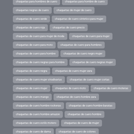
chaquetas para hombres de cuero
chaquetas para hombre de cuero
chaquetas negras de cuero
chaquetas de mujer de cuero
chaquetas de cuero verde
chaquetas de cuero sintetico para mujer
chaquetas de cuero roja
chaquetas de cuero precio
chaquetas de cuero para mujer de moda
chaquetas de cuero para mujer
chaquetas de cuero para moto
chaquetas de cuero para hombres
chaquetas de cuero para hombre
chaquetas de cuero negro mujer
chaquetas de cuero negras para hombre
chaquetas de cuero negras mujer
chaquetas de cuero negra
chaquetas de cuero mujer zara
chaquetas de cuero mujer stradivarius
chaquetas de cuero mujer cortas
chaquetas de cuero mujer
chaquetas de cuero moto
chaquetas de cuero moteras
chaquetas de cuero mango
chaquetas de cuero hombre zara
chaquetas de cuero hombre rockeras
chaquetas de cuero hombre baratas
chaquetas de cuero hombre amazon
chaquetas de cuero hombre
chaquetas de cuero estilo motero
chaquetas de cuero de mujer
chaquetas de cuero de dama
chaquetas de cuero de colores