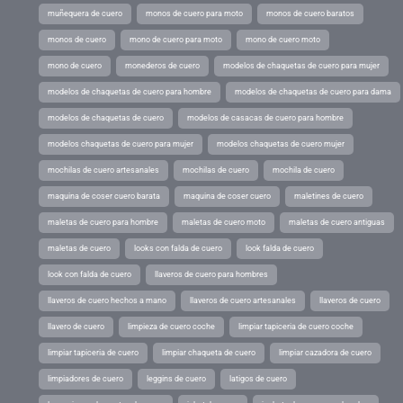
muñequera de cuero
monos de cuero para moto
monos de cuero baratos
monos de cuero
mono de cuero para moto
mono de cuero moto
mono de cuero
monederos de cuero
modelos de chaquetas de cuero para mujer
modelos de chaquetas de cuero para hombre
modelos de chaquetas de cuero para dama
modelos de chaquetas de cuero
modelos de casacas de cuero para hombre
modelos chaquetas de cuero para mujer
modelos chaquetas de cuero mujer
mochilas de cuero artesanales
mochilas de cuero
mochila de cuero
maquina de coser cuero barata
maquina de coser cuero
maletines de cuero
maletas de cuero para hombre
maletas de cuero moto
maletas de cuero antiguas
maletas de cuero
looks con falda de cuero
look falda de cuero
look con falda de cuero
llaveros de cuero para hombres
llaveros de cuero hechos a mano
llaveros de cuero artesanales
llaveros de cuero
llavero de cuero
limpieza de cuero coche
limpiar tapiceria de cuero coche
limpiar tapiceria de cuero
limpiar chaqueta de cuero
limpiar cazadora de cuero
limpiadores de cuero
leggins de cuero
latigos de cuero