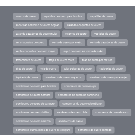
zuecos de cuero
zapatillas de cuero para hombre
zapatillas de cuero
zapatillas converse de cuero negras
zalando chaquetas de cuero
zalando cazadoras de cuero mujer
volantes de cuero
vestidos de cuero
ver chaquetas de cuero
venta de cuero por metro
venta de cazadoras de cuero
venta chaquetas de cuero mujer
un puf de cuero en forma de cubo
tratamiento de cuero
trajes de cuero moto
tiras de cuero por metros
tiras de cuero
tela de cuero
tejer pulseras de cuero
tapicerias de cuero
tapicería de cuero
sombreros de cuero vaqueros
sombreros de cuero para mujer
sombreros de cuero para hombre
sombreros de cuero mujer
sombreros de cuero hombre
sombreros de cuero de carpincho
sombreros de cuero de canguro
sombreros de cuero colombiano
sombreros de cuero chillán
sombreros de cuero chile
sombreros de cuero blanco
sombreros de cuero amazon
sombreros de cuero
sombreros australianos de cuero de canguro
sombrero de cuero comodo