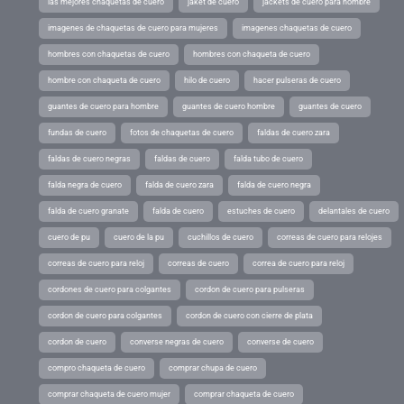
las mejores chaquetas de cuero
jaket de cuero
jackets de cuero para hombre
imagenes de chaquetas de cuero para mujeres
imagenes chaquetas de cuero
hombres con chaquetas de cuero
hombres con chaqueta de cuero
hombre con chaqueta de cuero
hilo de cuero
hacer pulseras de cuero
guantes de cuero para hombre
guantes de cuero hombre
guantes de cuero
fundas de cuero
fotos de chaquetas de cuero
faldas de cuero zara
faldas de cuero negras
faldas de cuero
falda tubo de cuero
falda negra de cuero
falda de cuero zara
falda de cuero negra
falda de cuero granate
falda de cuero
estuches de cuero
delantales de cuero
cuero de pu
cuero de la pu
cuchillos de cuero
correas de cuero para relojes
correas de cuero para reloj
correas de cuero
correa de cuero para reloj
cordones de cuero para colgantes
cordon de cuero para pulseras
cordon de cuero para colgantes
cordon de cuero con cierre de plata
cordon de cuero
converse negras de cuero
converse de cuero
compro chaqueta de cuero
comprar chupa de cuero
comprar chaqueta de cuero mujer
comprar chaqueta de cuero