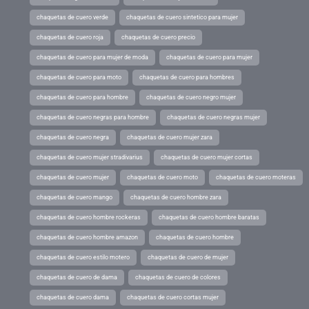
chaquetas de cuero verde
chaquetas de cuero sintetico para mujer
chaquetas de cuero roja
chaquetas de cuero precio
chaquetas de cuero para mujer de moda
chaquetas de cuero para mujer
chaquetas de cuero para moto
chaquetas de cuero para hombres
chaquetas de cuero para hombre
chaquetas de cuero negro mujer
chaquetas de cuero negras para hombre
chaquetas de cuero negras mujer
chaquetas de cuero negra
chaquetas de cuero mujer zara
chaquetas de cuero mujer stradivarius
chaquetas de cuero mujer cortas
chaquetas de cuero mujer
chaquetas de cuero moto
chaquetas de cuero moteras
chaquetas de cuero mango
chaquetas de cuero hombre zara
chaquetas de cuero hombre rockeras
chaquetas de cuero hombre baratas
chaquetas de cuero hombre amazon
chaquetas de cuero hombre
chaquetas de cuero estilo motero
chaquetas de cuero de mujer
chaquetas de cuero de dama
chaquetas de cuero de colores
chaquetas de cuero dama
chaquetas de cuero cortas mujer