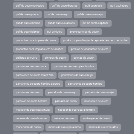
puff de cuero ecologico
puff de cuero baratos
puff cuero gris
puff baul cuero
puf de cuero precio
puf de cuero negro
puf de cuero marroqui
puf de cuero marron
puf de cuero cuadrado
puf de cuero capitone
puf de cuero blanco
puf de cuero
prune carteras de cuero
productos para limpieza de cuero
productos para limpiar la tapiceria de cuero del coche
productos para limpiar cuero de coches
precios de chaquetas de cuero
pitilleras de cuero
pinturas de cuero
pelotas de cuero
pantalones de cuero zara
pantalones de cuero para hombre
pantalones de cuero mujer zara
pantalones de cuero mujer
pantalones de cuero hombre baratos
pantalones de cuero hombre
pantalones de cuero
pantalon de cuero negro
pantalon de cuero mujer
pantalon de cuero hombre
pantalon de cuero
neceseres de cuero
neceser de cuero para mujer
neceser de cuero para hombre
neceser de cuero hombre
neceser de cuero
muñequeras de cuero
muñequera de cuero
monos de cuero para moto
monos de cuero baratos