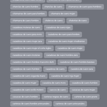
chanclas de cuero hombre
chanclas de cuero
chamarras de cuero para hombres
chamarras de cuero para hombre
chamarra de cuero mujer
chamarra de cuero hombre
chalecos de cuero
chaketas de cuero
cazadoras moteras de cuero
cazadoras de cuero rojas
cazadoras de cuero para moto
cazadoras de cuero para hombre
cazadoras de cuero mujer zara
cazadoras de cuero mujer stradivarius
cazadoras de cuero mujer el corte ingles
cazadoras de cuero mujer
cazadoras de cuero moteras
cazadoras de cuero hombre zara
cazadoras de cuero hombre massimo dutti
cazadoras de cuero hombre baratas
cazadoras de cuero hombre
cazadoras de cuero
cazadora de cuero zara
cazadora de cuero segunda mano
cazadora de cuero roja mujer
cazadora de cuero mujer
cazadora de cuero moto
cazadora de cuero hombre
cazadora de cuero estilo motero
cascos de cuero
casacas de cuero mujer
casacas de cuero hombre
carteras negras de cuero
carteras de cuero prune
carteras de cuero hombre artesanales
carteras de cuero artesanales