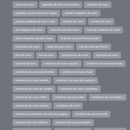
zuecos de cuero
zapatillas de cuero para hombre
zapatillas de cuero
zapatillas converse de cuero negras
zalando chaquetas de cuero
zalando cazadoras de cuero mujer
volantes de cuero
vestidos de cuero
ver chaquetas de cuero
venta de cuero por metro
venta de cazadoras de cuero
venta chaquetas de cuero mujer
un puf de cuero en forma de cubo
tratamiento de cuero
trajes de cuero moto
tiras de cuero por metros
tiras de cuero
tela de cuero
tejer pulseras de cuero
tapicerias de cuero
tapicería de cuero
sombreros de cuero vaqueros
sombreros de cuero para mujer
sombreros de cuero para hombre
sombreros de cuero mujer
sombreros de cuero hombre
sombreros de cuero de carpincho
sombreros de cuero de canguro
sombreros de cuero colombiano
sombreros de cuero chillán
sombreros de cuero chile
sombreros de cuero blanco
sombreros de cuero amazon
sombreros de cuero
sombreros australianos de cuero de canguro
sombrero de cuero comodo
sombrero de cuero chilenos
sombrero de cuero australiano