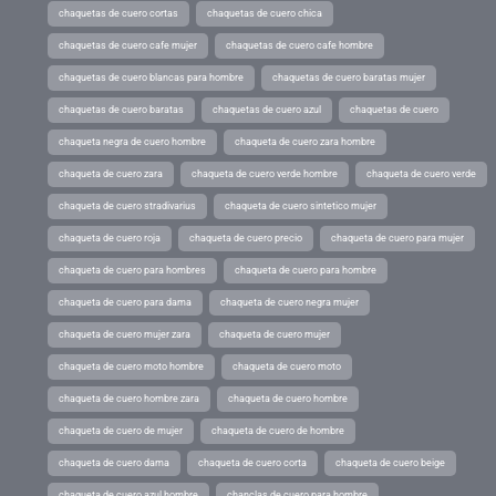
chaquetas de cuero cortas
chaquetas de cuero chica
chaquetas de cuero cafe mujer
chaquetas de cuero cafe hombre
chaquetas de cuero blancas para hombre
chaquetas de cuero baratas mujer
chaquetas de cuero baratas
chaquetas de cuero azul
chaquetas de cuero
chaqueta negra de cuero hombre
chaqueta de cuero zara hombre
chaqueta de cuero zara
chaqueta de cuero verde hombre
chaqueta de cuero verde
chaqueta de cuero stradivarius
chaqueta de cuero sintetico mujer
chaqueta de cuero roja
chaqueta de cuero precio
chaqueta de cuero para mujer
chaqueta de cuero para hombres
chaqueta de cuero para hombre
chaqueta de cuero para dama
chaqueta de cuero negra mujer
chaqueta de cuero mujer zara
chaqueta de cuero mujer
chaqueta de cuero moto hombre
chaqueta de cuero moto
chaqueta de cuero hombre zara
chaqueta de cuero hombre
chaqueta de cuero de mujer
chaqueta de cuero de hombre
chaqueta de cuero dama
chaqueta de cuero corta
chaqueta de cuero beige
chaqueta de cuero azul hombre
chanclas de cuero para hombre