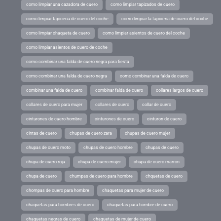
como limpiar una cazadora de cuero
como limpiar tapizados de cuero
como limpiar tapiceria de cuero del coche
como limpiar la tapiceria de cuero del coche
como limpiar chaqueta de cuero
como limpiar asientos de cuero del coche
como limpiar asientos de cuero de coche
como combinar una falda de cuero negra para fiesta
como combinar una falda de cuero negra
como combinar una falda de cuero
combinar una falda de cuero
combinar falda de cuero
collares largos de cuero
collares de cuero para mujer
collares de cuero
collar de cuero
cinturones de cuero hombre
cinturones de cuero
cinturon de cuero
cintas de cuero
chupas de cuero zara
chupas de cuero mujer
chupas de cuero moto
chupas de cuero hombre
chupas de cuero
chupa de cuero roja
chupa de cuero mujer
chupa de cuero marron
chupa de cuero
chumpas de cuero para hombre
chquetas de cuero
chompas de cuero para hombre
chaquetas para mujer de cuero
chaquetas para hombres de cuero
chaquetas para hombre de cuero
chaquetas negras de cuero
chaquetas de mujer de cuero