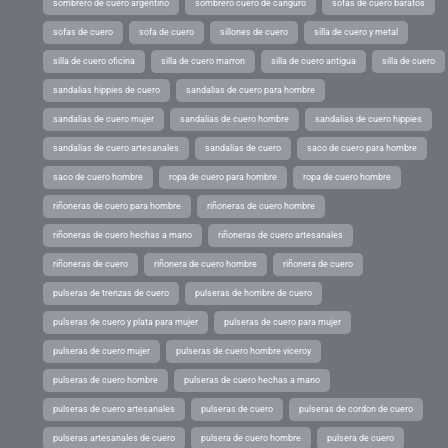
sombrero de cuero argentino
sombrero cuero de canguro
sofas de cuero baratos
sofas de cuero
sofa de cuero
sillones de cuero
silla de cuero y metal
silla de cuero oficina
silla de cuero marron
silla de cuero antigua
silla de cuero
sandalias hippies de cuero
sandalias de cuero para hombre
sandalias de cuero mujer
sandalias de cuero hombre
sandalias de cuero hippies
sandalias de cuero artesanales
sandalias de cuero
saco de cuero para hombre
saco de cuero hombre
ropa de cuero para hombre
ropa de cuero hombre
riñoneras de cuero para hombre
riñoneras de cuero hombre
riñoneras de cuero hechas a mano
riñoneras de cuero artesanales
riñoneras de cuero
riñonera de cuero hombre
riñonera de cuero
pulseras de trenzas de cuero
pulseras de hombre de cuero
pulseras de cuero y plata para mujer
pulseras de cuero para mujer
pulseras de cuero mujer
pulseras de cuero hombre viceroy
pulseras de cuero hombre
pulseras de cuero hechas a mano
pulseras de cuero artesanales
pulseras de cuero
pulseras de cordon de cuero
pulseras artesanales de cuero
pulsera de cuero hombre
pulsera de cuero