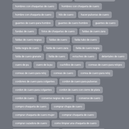
hombres con chaquetas de cuero
hombres con chaqueta de cuero
hombre con chaqueta de cuero
hilo de cuero
hacer pulseras de cuero
guantes de cuero para hombre
guantes de cuero hombre
guantes de cuero
fundas de cuero
fotos de chaquetas de cuero
faldas de cuero zara
faldas de cuero negras
faldas de cuero
falda tubo de cuero
falda negra de cuero
falda de cuero zara
falda de cuero negra
falda de cuero granate
falda de cuero
estuches de cuero
delantales de cuero
cuero de pu
cuero de la pu
cuchillos de cuero
correas de cuero para relojes
correas de cuero para reloj
correas de cuero
correa de cuero para reloj
cordones de cuero para colgantes
cordon de cuero para pulseras
cordon de cuero para colgantes
cordon de cuero con cierre de plata
cordon de cuero
converse negras de cuero
converse de cuero
compro chaqueta de cuero
comprar chupa de cuero
comprar chaqueta de cuero mujer
comprar chaqueta de cuero
comprar cazadora de cuero
como limpiar una chaqueta de cuero