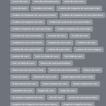
monos de cuero
mono de cuero para moto
mono de cuero moto
mono de cuero
monederos de cuero
modelos de chaquetas de cuero para mujer
modelos de chaquetas de cuero para hombre
modelos de chaquetas de cuero para dama
modelos de chaquetas de cuero
modelos de casacas de cuero para hombre
modelos chaquetas de cuero para mujer
modelos chaquetas de cuero mujer
mochilas de cuero artesanales
mochilas de cuero
mochila de cuero
maquina de coser cuero barata
maquina de coser cuero
maletines de cuero
maletas de cuero para hombre
maletas de cuero moto
maletas de cuero antiguas
maletas de cuero
looks con falda de cuero
look falda de cuero
look con falda de cuero
llaveros de cuero para hombres
llaveros de cuero hechos a mano
llaveros de cuero artesanales
llaveros de cuero
llavero de cuero
limpieza de cuero coche
limpiar tapiceria de cuero coche
limpiar tapiceria de cuero
limpiar chaqueta de cuero
limpiar cazadora de cuero
limpiadores de cuero
leggins de cuero
latigos de cuero
las mejores chaquetas de cuero
jaket de cuero
jackets de cuero para hombre
imagenes de chaquetas de cuero para mujeres
imagenes chaquetas de cuero