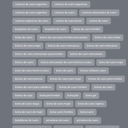
carteras de cuero argentino
carteras de cuero argentinas
carteras de cuero argentina
carteras de cuero
carteras artesanales de cuero
carteras argentinas de cuero
cartera de cuero prune
cartera de cuero
brazaletes de cuero
brazalete de cuero
botas de cuero hombre
botas de cuero
bolsos de cuero para hombre artesanales
bolsos de cuero online
bolsos de cuero mujer
bolsos de cuero marruecos
bolsos de cuero artesanos
bolsos de cuero artesanales para hombre
bolsos de cuero artesanales
bolsos de cuero
bolsos artesanales de cuero hechos a mano
bolso de cuero mujer
bolso de cuero hecho a mano
bolso de cuero
boinas militares cuero
boinas de cuero precios
boinas de cuero para mujer
boinas de cuero para hombre
boinas de cuero para caballeros
boinas de cuero hombre
boinas de cuero
boinas de caza
boina piel hombre
boina piel
boina gar
boina de cuero negra
boina de cuero mujer
boina de cuero inglesa
boina de cuero de mujer
boina cuero hombre
boina cuero
bandoleras de cuero
armaduras de cuero
armadura de cuero